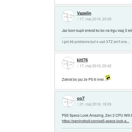
Vazelin
::
17. maj 2019, 20:08
Jaz bom kupil enkrat ko bo na trgu vsaj 3 le
I got 99 problems but 4 usd XTZ ain't one...
kitl76
::
17. maj 2019, 20:42
Zakrat bo jaz že PS 6 imel.
oo7
::
21. maj 2019, 18:29
PS5 Specs Look Amazing, Zen 2 CPU Will B
https://gamingbolt.com/ps5-specs-look-a...