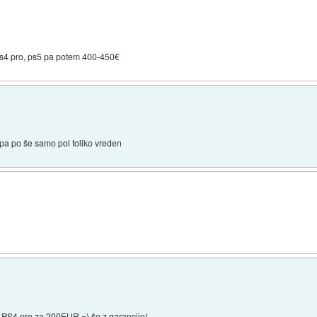
ps4 pro, ps5 pa potem 400-450€
 pa po še samo pol toliko vreden
 PS4 pro za 200EUR =) še z garancijo!