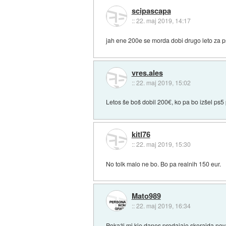
scipascapa
::
22. maj 2019, 14:17
jah ene 200e se morda dobi drugo leto za 
vres.ales
::
22. maj 2019, 15:02
Letos še boš dobil 200€, ko pa bo izšel ps5
kitl76
::
22. maj 2019, 15:30
No tolk malo ne bo. Bo pa realnih 150 eur.
Mato989
::
22. maj 2019, 16:34
Pokaži mi kje danes prodajajo skorajda nov