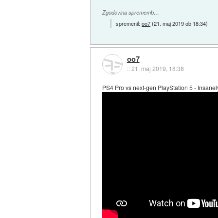
Zgodovina sprememb…
spremenil:
oo7
(
21. maj 2019 ob 18:34
)
oo7
::
21. maj 2019, 18:38
PS4 Pro vs next-gen PlayStation 5 - Insane