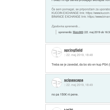
Če sem pomagal, se priporočam za uporabo
KUCOIN EXCHANGE link: https://www.kucoin.
BINANCE EXCHANGE link: https://www.bina
Zgodovina sprememb…
spremenilo:
Mato989
(
22. maj 2019 ob 16:
springfield
::
22. maj 2019, 18:48
Treba se je zavedat, da bo slo en kup PS4 (
scipascapa
::
22. maj 2019, 18:49
no pa 150€ ni pene.
kitl76