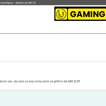
s ob 06:09
a denar vse. Jaz sem za svoj comp samo za grfično dal 680 EUR.