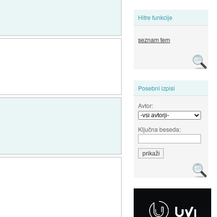
Hitre funkcije
seznam tem
Posebni izpisi
Avtor:
Ključna beseda: