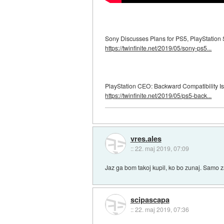
Sony Discusses Plans for PS5, PlayStation 
https://twinfinite.net/2019/05/sony-ps5...
PlayStation CEO: Backward Compatibility Is 
https://twinfinite.net/2019/05/ps5-back...
vres.ales
::
22. maj 2019, 07:09
Jaz ga bom takoj kupil, ko bo zunaj. Samo z
scipascapa
::
22. maj 2019, 07:36