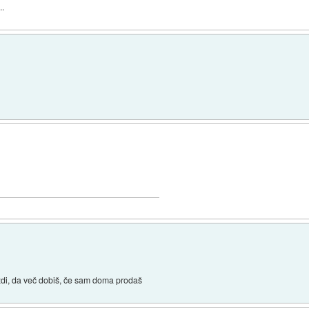
..
 zdi, da več dobiš, če sam doma prodaš