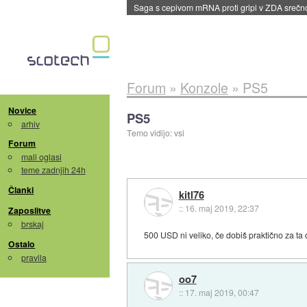
BMW v vozilih začel predvajati reklame
::
dane
Forum
»
Konzole
»
PS5
Novice
PS5
arhiv
Temo vidijo: vsi
Forum
mali oglasi
teme zadnjih 24h
Članki
kitl76
::
16. maj 2019, 22:37
Zaposlitve
brskaj
500 USD ni veliko, če dobiš praktično za t
Ostalo
pravila
oo7
::
17. maj 2019, 00:47