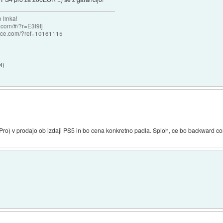
 linka!
com/#/?r=E3I9Ij
nce.com/?ref=10161115
34
)
Pro) v prodajo ob izdaji PS5 in bo cena konkretno padla. Sploh, ce bo backward co