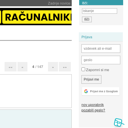
Išči:
Zadnje novice
Prijava
4
/ 147
««
«
»
»»
Zapomni si me
nov uporabnik
pozabili geslo?