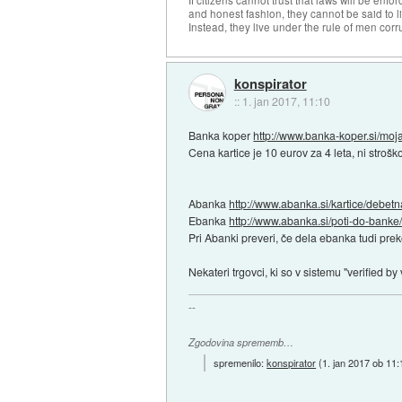
If citizens cannot trust that laws will be en
and honest fashion, they cannot be said to li
Instead, they live under the rule of men corr
konspirator
::
1. jan 2017, 11:10
Banka koper
http://www.banka-koper.si/moj
Cena kartice je 10 eurov za 4 leta, ni stroš
Abanka
http://www.abanka.si/kartice/debetna
Ebanka
http://www.abanka.si/poti-do-banke/
Pri Abanki preveri, če dela ebanka tudi pr
Nekateri trgovci, ki so v sistemu "verified b
--
Zgodovina sprememb…
spremenilo:
konspirator
(
1. jan 2017 ob 11: