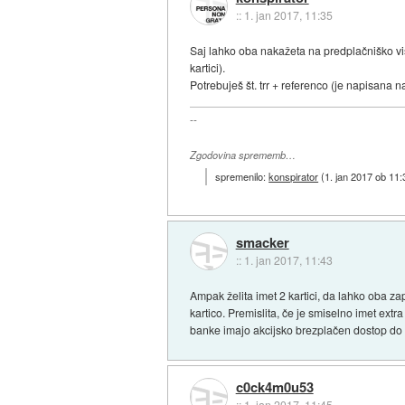
::
1. jan 2017, 11:35
Saj lahko oba nakažeta na predplačniško vi
kartici).
Potrebuješ št. trr + referenco (je napisana na
--
Zgodovina sprememb…
spremenilo:
konspirator
(
1. jan 2017 ob 11:
smacker
::
1. jan 2017, 11:43
Ampak želita imet 2 kartici, da lahko oba zap
kartico. Premislita, če je smiselno imet ex
banke imajo akcijsko brezplačen dostop do 
c0ck4m0u53
::
1. jan 2017, 11:45