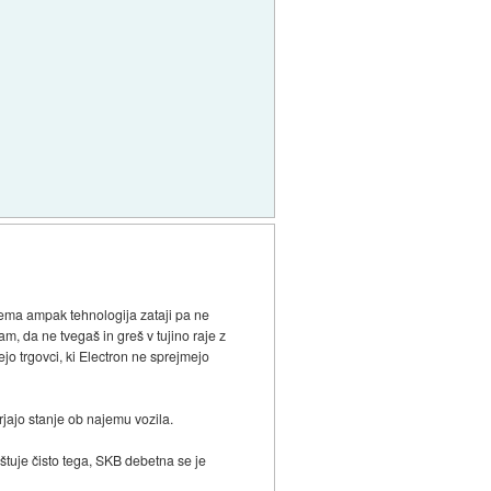
jema ampak tehnologija zataji pa ne
am, da ne tvegaš in greš v tujino raje z
jo trgovci, ki Electron ne sprejmejo
rjajo stanje ob najemu vozila.
oštuje čisto tega, SKB debetna se je