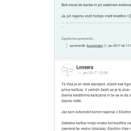
Boš moral do banke in pri osebnem svetovalc
Ja, pri najemu vozil hočejo imeti kreditno ! 
--
Zgodovina sprememb…
spremenilo:
konspirator
(
1. jan 2017 ob 11:
Lonsarg
::
1. jan 2017, 12:08
Ta Visa je en drek standard, včasih kak trg
prime kartica). V zadnjih časih se je to sice
dvema kreditnima karticama in če se le da od
čeprav redki.
Jaz sem avtomobil komot najemal z Electron V
Debetne kartice imajo enako kot kreditne na 
zaenkrat še vedno izkazala). Electron Vise