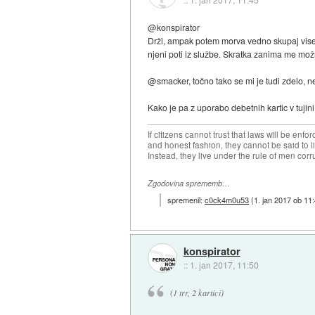
@konspirator
Drži, ampak potem morva vedno skupaj viset 
njeni poti iz službe. Skratka zanima me mož
@smacker, točno tako se mi je tudi zdelo,
Kako je pa z uporabo debetnih kartic v tujini
If citizens cannot trust that laws will be en
and honest fashion, they cannot be said to li
Instead, they live under the rule of men corr
Zgodovina sprememb…
spremenil:
c0ck4m0u53
(
1. jan 2017 ob 11
konspirator
::
1. jan 2017, 11:50
(1 trr, 2 kartici)