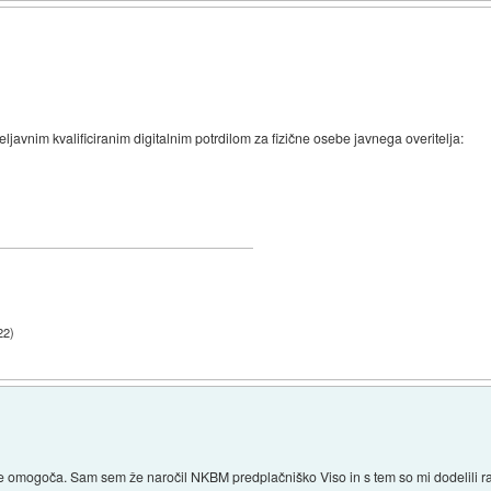
javnim kvalificiranim digitalnim potrdilom za fizične osebe javnega overitelja:
22
)
e omogoča. Sam sem že naročil NKBM predplačniško Viso in s tem so mi dodelili r