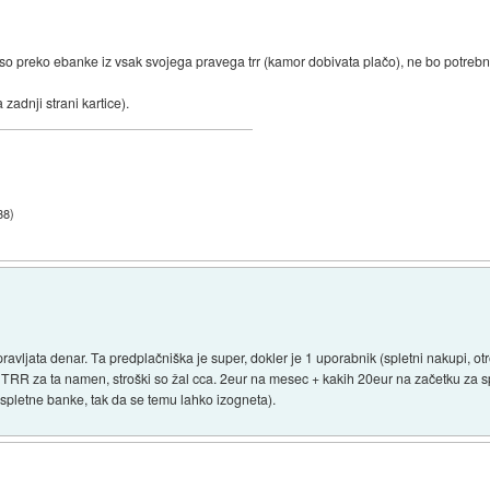
so preko ebanke iz vsak svojega pravega trr (kamor dobivata plačo), ne bo potrebn
 zadnji strani kartice).
38
)
ravljata denar. Ta predplačniška je super, dokler je 1 uporabnik (spletni nakupi, otro
tra TRR za ta namen, stroški so žal cca. 2eur na mesec + kakih 20eur na začetku za 
spletne banke, tak da se temu lahko izogneta).