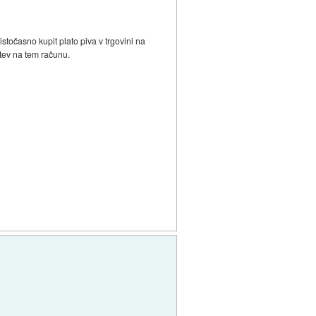
točasno kupit plato piva v trgovini na
stev na tem računu.