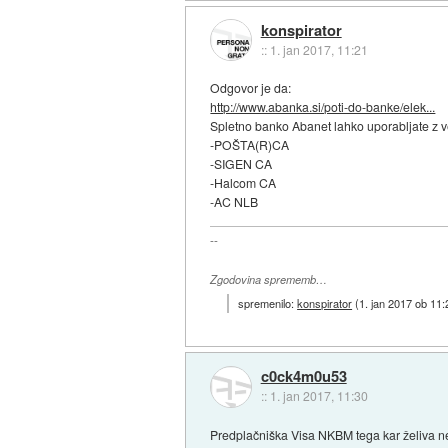
konspirator
::
1. jan 2017, 11:21
Odgovor je da:
http://www.abanka.si/poti-do-banke/elek...
Spletno banko Abanet lahko uporabljate z vel
-POŠTA(R)CA
-SIGEN CA
-Halcom CA
-AC NLB
--
Zgodovina sprememb…
spremenilo:
konspirator
(
1. jan 2017 ob 11:
c0ck4m0u53
::
1. jan 2017, 11:30
Predplačniška Visa NKBM tega kar želiva n