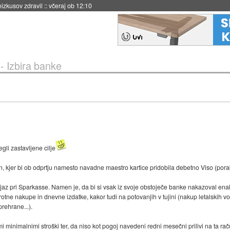
naslednji dve leti
::
včeraj ob 11:37
- Izbira banke
gli zastavljene cilje
un, kjer bi ob odprtju namesto navadne maestro kartice pridobila debetno Viso (pora
az pri Sparkasse. Namen je, da bi si vsak iz svoje obstoječe banke nakazoval enak
otne nakupe in dnevne izdatke, kakor tudi na potovanjih v tujini (nakup letalskih v
rehrane...).
imi minimalnimi stroški ter, da niso kot pogoj navedeni redni mesečni prilivi na ta ra