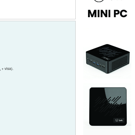
.
+ visa).