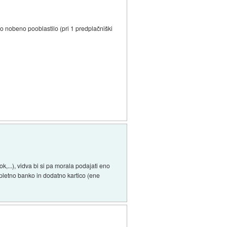
o nobeno pooblastilo (pri 1 predplačniški
k,...), vidva bi si pa morala podajati eno
spletno banko in dodatno kartico (ene