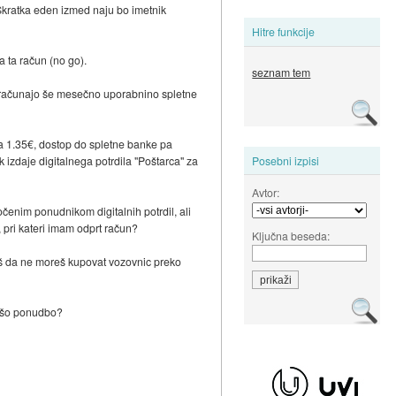
Skratka eden izmed naju bo imetnik
Hitre funkcije
 ta račun (no go).
seznam tem
aračunajo še mesečno uporabnino spletne
ja 1.35€, dostop do spletne banke pa
Posebni izpisi
 izdaje digitalnega potrdila "Poštarca" za
Avtor:
ločenim ponudnikom digitalnih potrdil, ali
 pri kateri imam odprt račun?
Ključna beseda:
 češ da ne moreš kupovat vozovnic preko
ejšo ponudbo?