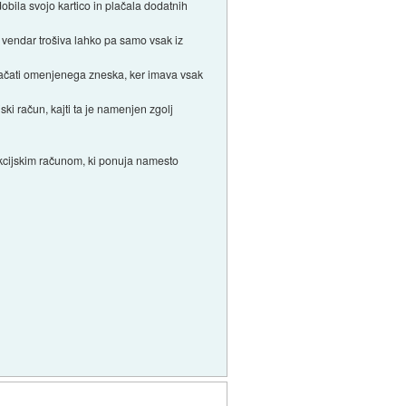
dobila svojo kartico in plačala dodatnih
, vendar trošiva lahko pa samo vsak iz
ačati omenjenega zneska, ker imava vsak
ki račun, kajti ta je namenjen zgolj
nsakcijskim računom, ki ponuja namesto