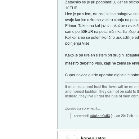
Zataknilo se je pri pooblastilu, kjer se očit
10EUR.
Hec je pa v tem, da zdaj lahko nalagava sre
svoje kartice oziroma v okiru stanja na posam
Primer: Tako ona kot jaz si nakaževa vsa
samo po 50EUR na posamični kartici, čeprav
Kolikor smo se potem končno uskladili je edi
polnjenju Vise.
Kako je pa urejen sistem pri drugih izdajate
maestro debetno Viso, kajti ne želim še enkr
Super novica glede uporabe digitalnih potrdi
If citizens cannot trust that laws will be en
and honest fashion, they cannot be said to li
Instead, they live under the rule of men corr
Zgodovina sprememb…
spremenil:
c0ck4m0u53
(
1. jan 2017 ob 11
konspirator