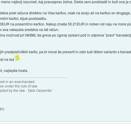
no nismo najbolj razumeli, kaj pravzaprav želiva. Dekle sem pooblastil in tudi ona je 
dstva prek računa direktno na Visa kartico, vsak na svojo ali na kartico en drugega
ični kartici, kljub pooblastilu.
k 50EUR na posamično kartico. Nakup znaša 50.21EUR in noben od naju ne more pl
 sva nakazala sredstva na isti račun.
na možnost pri NKBM, da greva po zgoraj opisani poti in odpreva "pravi" transakcijs
ljih predplačniških kartic, pa bi moral še preverit in zato tudi iščem varianto s tra
at na led
l, najlepša hvala.
forced in an evenhanded
ve under the rule of law.
upted by the law. - Dale Carpenter
:31
)