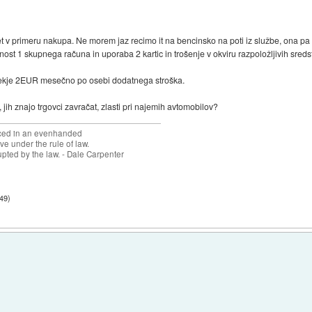
v primeru nakupa. Ne morem jaz recimo it na bencinsko na poti iz službe, ona pa is
nost 1 skupnega računa in uporaba 2 kartic in trošenje v okviru razpoložljivih sred
 nekje 2EUR mesečno po osebi dodatnega stroška.
, jih znajo trgovci zavračat, zlasti pri najemih avtomobilov?
forced in an evenhanded
ve under the rule of law.
upted by the law. - Dale Carpenter
:49
)