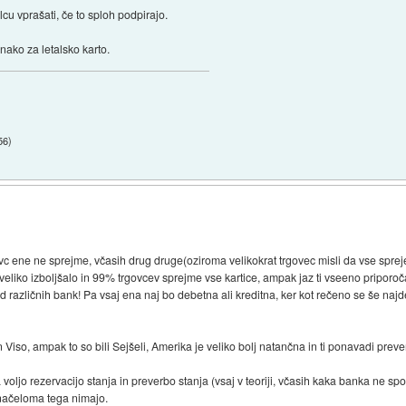
u vprašati, če to sploh podpirajo.
Enako za letalsko karto.
56
)
ovc ene ne sprejme, včasih drug druge(oziroma velikokrat trgovec misli da vse spre
r veliko izboljšalo in 99% trgovcev sprejme vse kartice, ampak jaz ti vseeno priporoč
 različnih bank! Pa vsaj ena naj bo debetna ali kreditna, ker kot rečeno se še najde
iso, ampak to so bili Sejšeli, Amerika je veliko bolj natančna in ti ponavadi preve
voljo rezervacijo stanja in preverbo stanja (vsaj v teoriji, včasih kaka banka ne sp
 načeloma tega nimajo.