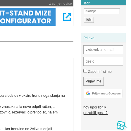
Išči:
Zadnje novice
Prijava
Zapomni si me
ba sredstev v okviru trenutnega stanja na
 znesek na ta novo odprti račun, ta
nov uporabnik
ozovnic, rezervacijo prenočišč, najem
pozabili geslo?
čun, ker trenutno ne želiva menjati