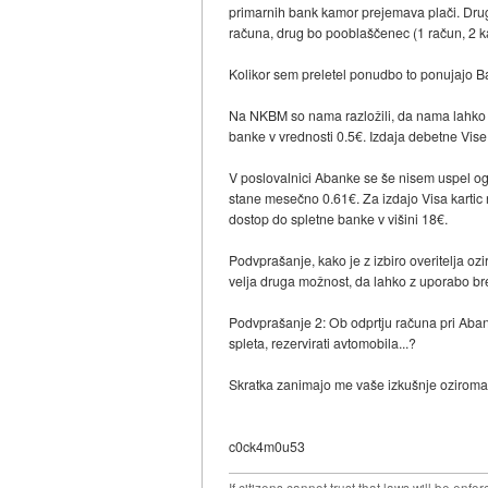
primarnih bank kamor prejemava plači. Drug
računa, drug bo pooblaščenec (1 račun, 2 kar
Kolikor sem preletel ponudbo to ponujajo 
Na NKBM so nama razložili, da nama lahko 
banke v vrednosti 0.5€. Izdaja debetne Vise 
V poslovalnici Abanke se še nisem uspel ogl
stane mesečno 0.61€. Za izdajo Visa kartic 
dostop do spletne banke v višini 18€.
Podvprašanje, kako je z izbiro overitelja ozi
velja druga možnost, da lahko z uporabo bre
Podvprašanje 2: Ob odprtju računa pri Abank
spleta, rezervirati avtomobila...?
Skratka zanimajo me vaše izkušnje oziroma 
c0ck4m0u53