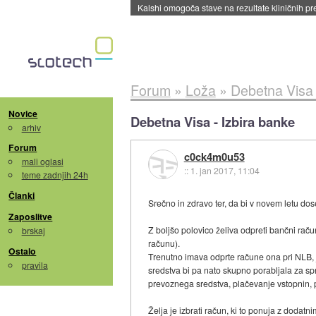
Sandisk že prodal več kot polovico SSD-jev za 
Forum
»
Loža
»
Debetna Visa 
Novice
Debetna Visa - Izbira banke
arhiv
Forum
c0ck4m0u53
mali oglasi
::
1. jan 2017, 11:04
teme zadnjih 24h
Članki
Srečno in zdravo ter, da bi v novem letu dose
Zaposlitve
Z boljšo polovico želiva odpreti bančni rač
brskaj
računu).
Ostalo
Trenutno imava odprte račune ona pri NLB, j
pravila
sredstva bi pa nato skupno porabljala za spr
prevoznega sredstva, plačevanje vstopnin, p
Želja je izbrati račun, ki to ponuja z dodatn