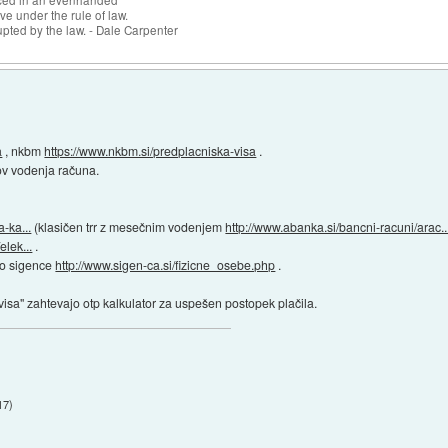
forced in an evenhanded
ve under the rule of law.
upted by the law. - Dale Carpenter
a
, nkbm
https://www.nkbm.si/predplacniska-visa
.
kov vodenja računa.
-ka...
(klasičen trr z mesečnim vodenjem
http://www.abanka.si/bancni-racuni/arac..
elek...
.
eko sigence
http://www.sigen-ca.si/fizicne_osebe.php
.
y visa" zahtevajo otp kalkulator za uspešen postopek plačila.
17
)