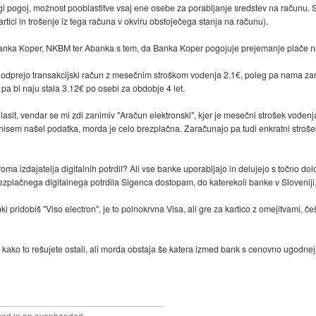
i pogoj, možnost pooblastitve vsaj ene osebe za porabljanje sredstev na računu. 
tici in trošenje iz tega računa v okviru obstoječega stanja na računu).
Banka Koper, NKBM ter Abanka s tem, da Banka Koper pogojuje prejemanje plače na
odprejo transakcijski račun z mesečnim stroškom vodenja 2.1€, poleg pa nama z
pa bi naju stala 3.12€ po osebi za obdobje 4 let.
asit, vendar se mi zdi zanimiv "Aračun elektronski", kjer je mesečni strošek voden
nisem našel podatka, morda je celo brezplačna. Zaračunajo pa tudi enkratni strošek
roma izdajatelja digitalnih potrdil? Ali vse banke uporabljajo in delujejo s točno do
zplačnega digitalnega potrdila Sigenca dostopam, do katerekoli banke v Sloveniji,
i pridobiš "Viso electron", je to polnokrvna Visa, ali gre za kartico z omejitvami,
kako to rešujete ostali, ali morda obstaja še katera izmed bank s cenovno ugodn