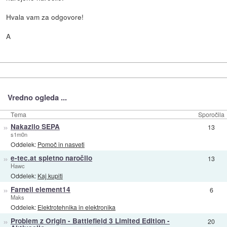
Hvala vam za odgovore!
A
Vredno ogleda ...
Tema
Sporočila
»
Nakazilo SEPA
13
s1m0n
Oddelek:
Pomoč in nasveti
»
e-tec.at spletno naročilo
13
Hawc
Oddelek:
Kaj kupiti
»
Farnell element14
6
Maks
Oddelek:
Elektrotehnika in elektronika
»
Problem z Origin - Battlefield 3 Limited Edition -
20