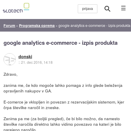
☰
Forum
»
Programska oprema
»
google analytics e-commerce - izpis produkta
google analytics e-commerce - izpis produkta
donski
::
21. dec 2016, 14:18
Zdravo,
zanima me, če kdo mogoče lahko pomaga z info glede beleženja
opravljenih nakupov v GA.
E-comerce je vklopljen in povezan z rezervacijskim sistemom, kjer
črpa številke naročil in zneske.
Zanima pa me (za boljši pregled), če bi bilo možno, da namesto
številke naročila direktno lahko vidimo povezavo na kateri je bilo
narejeno naročilo.