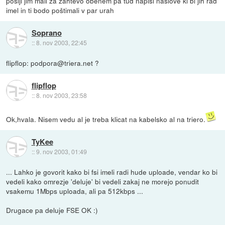
pošlji jim mail za zahtevo obenem pa tud napiši naslove ki bi jih rad
imel in ti bodo poštimali v par urah
Soprano
::
8. nov 2003, 22:45
flipflop: podpora@triera.net ?
flipflop
::
8. nov 2003, 23:58
Ok,hvala. Nisem vedu al je treba klicat na kabelsko al na triero.
TyKee
::
9. nov 2003, 01:49
... Lahko je govorit kako bi fsi imeli radi hude uploade, vendar ko bi
vedeli kako omrezje 'deluje' bi vedeli zakaj ne morejo ponudit
vsakemu 1Mbps uploada, ali pa 512kbps ...
Drugace pa deluje FSE OK :)