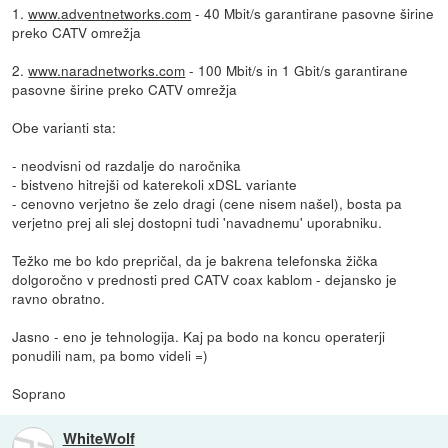
1.
www.adventnetworks.com
- 40 Mbit/s garantirane pasovne širine
preko CATV omrežja
2.
www.naradnetworks.com
- 100 Mbit/s in 1 Gbit/s garantirane
pasovne širine preko CATV omrežja
Obe varianti sta:
- neodvisni od razdalje do naročnika
- bistveno hitrejši od katerekoli xDSL variante
- cenovno verjetno še zelo dragi (cene nisem našel), bosta pa
verjetno prej ali slej dostopni tudi 'navadnemu' uporabniku.
Težko me bo kdo prepričal, da je bakrena telefonska žička
dolgoročno v prednosti pred CATV coax kablom - dejansko je
ravno obratno.
Jasno - eno je tehnologija. Kaj pa bodo na koncu operaterji
ponudili nam, pa bomo videli =)
Soprano
WhiteWolf