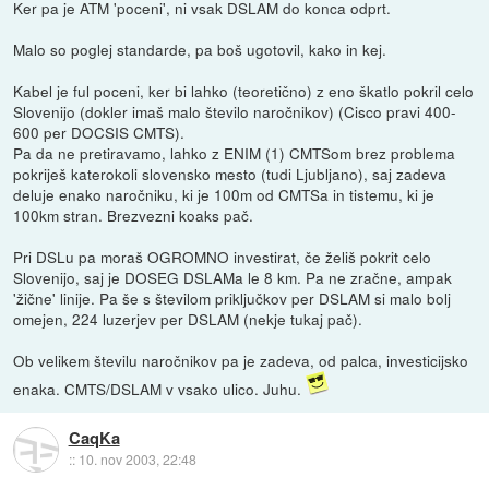
Ker pa je ATM 'poceni', ni vsak DSLAM do konca odprt.
Malo so poglej standarde, pa boš ugotovil, kako in kej.
Kabel je ful poceni, ker bi lahko (teoretično) z eno škatlo pokril celo
Slovenijo (dokler imaš malo število naročnikov) (Cisco pravi 400-
600 per DOCSIS CMTS).
Pa da ne pretiravamo, lahko z ENIM (1) CMTSom brez problema
pokriješ katerokoli slovensko mesto (tudi Ljubljano), saj zadeva
deluje enako naročniku, ki je 100m od CMTSa in tistemu, ki je
100km stran. Brezvezni koaks pač.
Pri DSLu pa moraš OGROMNO investirat, če želiš pokrit celo
Slovenijo, saj je DOSEG DSLAMa le 8 km. Pa ne zračne, ampak
'žične' linije. Pa še s številom priključkov per DSLAM si malo bolj
omejen, 224 luzerjev per DSLAM (nekje tukaj pač).
Ob velikem številu naročnikov pa je zadeva, od palca, investicijsko
enaka. CMTS/DSLAM v vsako ulico. Juhu.
CaqKa
::
10. nov 2003, 22:48