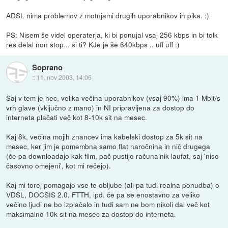
ADSL nima problemov z motnjami drugih uporabnikov in pika. :)
PS: Nisem še videl operaterja, ki bi ponujal vsaj 256 kbps in bi tolk
res delal non stop... si ti? KJe je še 640kbps .. uff uff :)
Soprano
::
11. nov 2003, 14:06
Saj v tem je hec, velika večina uporabnikov (vsaj 90%) ima 1 Mbit/s
vrh glave (vključno z mano) in NI pripravljena za dostop do
interneta plačati več kot 8-10k sit na mesec.
Kaj 8k, večina mojih znancev ima kabelski dostop za 5k sit na
mesec, ker jim je pomembna samo flat naročnina in nič drugega
(če pa downloadajo kak film, pač pustijo računalnik laufat, saj 'niso
časovno omejeni', kot mi rečejo).
Kaj mi torej pomagajo vse te obljube (ali pa tudi realna ponudba) o
VDSL, DOCSIS 2.0, FTTH, ipd. če pa se enostavno za veliko
večino ljudi ne bo izplačalo in tudi sam ne bom nikoli dal več kot
maksimalno 10k sit na mesec za dostop do interneta.