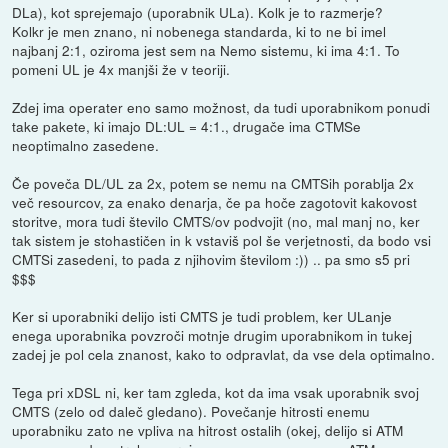
DLa), kot sprejemajo (uporabnik ULa). Kolk je to razmerje?
Kolkr je men znano, ni nobenega standarda, ki to ne bi imel
najbanj 2:1, oziroma jest sem na Nemo sistemu, ki ima 4:1. To
pomeni UL je 4x manjši že v teoriji.
Zdej ima operater eno samo možnost, da tudi uporabnikom ponudi
take pakete, ki imajo DL:UL = 4:1., drugače ima CTMSe
neoptimalno zasedene.
Če poveča DL/UL za 2x, potem se nemu na CMTSih porablja 2x
več resourcov, za enako denarja, če pa hoče zagotovit kakovost
storitve, mora tudi število CMTS/ov podvojit (no, mal manj no, ker
tak sistem je stohastičen in k vstaviš pol še verjetnosti, da bodo vsi
CMTSi zasedeni, to pada z njihovim številom :)) .. pa smo s5 pri
$$$
Ker si uporabniki delijo isti CMTS je tudi problem, ker ULanje
enega uporabnika povzroči motnje drugim uporabnikom in tukej
zadej je pol cela znanost, kako to odpravlat, da vse dela optimalno.
Tega pri xDSL ni, ker tam zgleda, kot da ima vsak uporabnik svoj
CMTS (zelo od daleč gledano). Povečanje hitrosti enemu
uporabniku zato ne vpliva na hitrost ostalih (okej, delijo si ATM