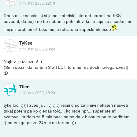
::
11. nov 2003, 22:10
Dans mi je sosolc, ki si je sel kabelski internet narocit na KKS
povedal, da baje ne bo nobenih pohitritev, ker imajo ze s sedanjmi
linijami probleme! Tako mu je rekla ena zaposlenih oseb
TyKee
::
11. nov 2003, 23:24
Najbrz je iz tezna! :)
(Sem opazil da na tem Slo-TECH forumu res dosti novega izves!)
:D
Tilen
::
12. nov 2003, 18:23
tyke lool :)))) zves ja ... :) :) :) recimo so zanimivi nekateri nasveti
tukaj potem pa ko gledas folk.... ko rece npr... super ste mi
svetovali pridem za 5 min back samo da v biosu to pa to porihtam
:) potem ga pa ze 24h ni na forum :)))