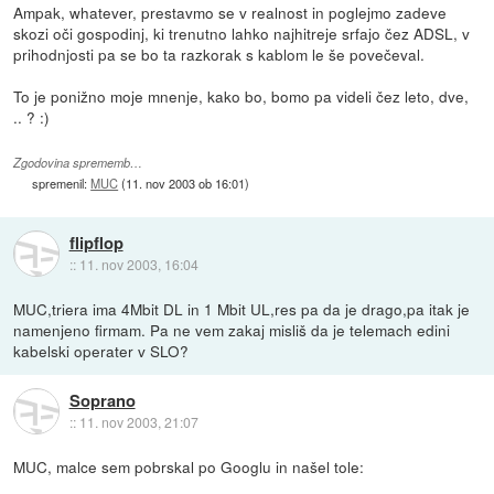
Ampak, whatever, prestavmo se v realnost in poglejmo zadeve
skozi oči gospodinj, ki trenutno lahko najhitreje srfajo čez ADSL, v
prihodnjosti pa se bo ta razkorak s kablom le še povečeval.
To je ponižno moje mnenje, kako bo, bomo pa videli čez leto, dve,
.. ? :)
Zgodovina sprememb…
spremenil:
MUC
(
11. nov 2003 ob 16:01
)
flipflop
::
11. nov 2003, 16:04
MUC,triera ima 4Mbit DL in 1 Mbit UL,res pa da je drago,pa itak je
namenjeno firmam. Pa ne vem zakaj misliš da je telemach edini
kabelski operater v SLO?
Soprano
::
11. nov 2003, 21:07
MUC, malce sem pobrskal po Googlu in našel tole: