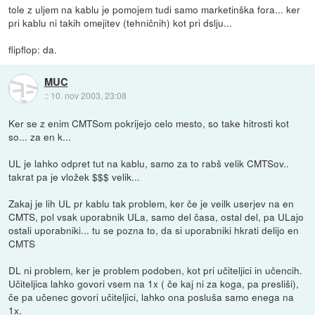
tole z uljem na kablu je pomojem tudi samo marketinška fora... ker
pri kablu ni takih omejitev (tehničnih) kot pri dslju...
flipflop: da.
MUC
::
10. nov 2003, 23:08
Ker se z enim CMTSom pokrijejo celo mesto, so take hitrosti kot
so... za en k...
UL je lahko odpret tut na kablu, samo za to rabš velik CMTSov..
takrat pa je vložek $$$ velik...
Zakaj je lih UL pr kablu tak problem, ker če je veilk userjev na en
CMTS, pol vsak uporabnik ULa, samo del časa, ostal del, pa ULajo
ostali uporabniki... tu se pozna to, da si uporabniki hkrati delijo en
CMTS
DL ni problem, ker je problem podoben, kot pri učiteljici in učencih.
Učiteljica lahko govori vsem na 1x ( če kaj ni za koga, pa presliši),
če pa učenec govori učiteljici, lahko ona posluša samo enega na
1x.