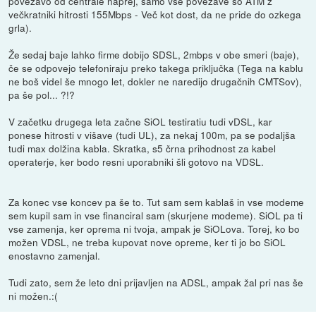
povezavo od centrale naprej, samo vse povezave so ATM z
večkratniki hitrosti 155Mbps - Več kot dost, da ne pride do ozkega
grla).
Že sedaj baje lahko firme dobijo SDSL, 2mbps v obe smeri (baje),
če se odpovejo telefoniraju preko takega priključka (Tega na kablu
ne boš videl še mnogo let, dokler ne naredijo drugačnih CMTSov),
pa še pol... ?!?
V začetku drugega leta začne SiOL testiratiu tudi vDSL, kar
ponese hitrosti v višave (tudi UL), za nekaj 100m, pa se podaljša
tudi max dolžina kabla. Skratka, s5 črna prihodnost za kabel
operaterje, ker bodo resni uporabniki šli gotovo na VDSL.
Za konec vse koncev pa še to. Tut sam sem kablaš in vse modeme
sem kupil sam in vse financiral sam (skurjene modeme). SiOL pa ti
vse zamenja, ker oprema ni tvoja, ampak je SiOLova. Torej, ko bo
možen VDSL, ne treba kupovat nove opreme, ker ti jo bo SiOL
enostavno zamenjal.
Tudi zato, sem že leto dni prijavljen na ADSL, ampak žal pri nas še
ni možen.:(