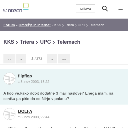
☰
Forum
»
Omrežja in internet
»
KKS > Triera > UPC > Telemach
KKS > Triera > UPC > Telemach
3
/ 373
««
«
»
»»
flipflop
::
8. nov 2003, 18:22
A kdo ve,kako dobit dodatne 3 mail naslove? Enega mam, na
ceniku pa piše da so štirje v paketu?
DOLFA
::
8. nov 2003, 22:44