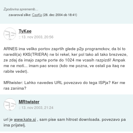
Zgodovina sprememb…
zavaroval slike:
CaqKa
(
28. dec 2004 ob 18:41
)
TyKee
::
13. nov 2003, 20:56
ARNES ima veliko portov zaprtih glede p2p programckov, da bi to
naredil(a) KKS(TRIERA) ne bi rekel, ker pol tako ali tako brezveze,
ze zdaj da imajo zaprte porte do 1024 me vcasih razpizdi! Ampak
me ne moti... imam pac sreco (kdo me pozna, ve ostali pa itaq ne
rabite vedet).
MRtwister: Lahko navedes URL povezavo do tega ISPja? Ker me
ras zanima?
MRtwister
::
13. nov 2003, 21:24
url je
www.kate.si
, sam pise sam hitrost downloada. povezavo pa
ima prijatelj.