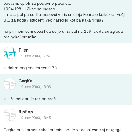
počasni. sploh za poslovne pakete...
1024/128 , 13ksit na mesec ...
firma... pol pa se ti arnesovci v fris smejejo ko majo kolkokrat večji
ul... za koga? študenti več naredijo kot pa kaka firma?
no pri meni sem opazil da se je ul zvišal na 256 tak da se zgleda
res nekaj premika.
Tilen
::
9. nov 2003, 17:57
si dobro pogledal/preveril ?:)
CaqKa
::
9. nov 2003, 18:06
ja.. že cel dan je tak namreč
flipflop
::
9. nov 2003, 18:45
Caqka,pusti arnes kabel pri miru ker je v praksi vse kaj drugega