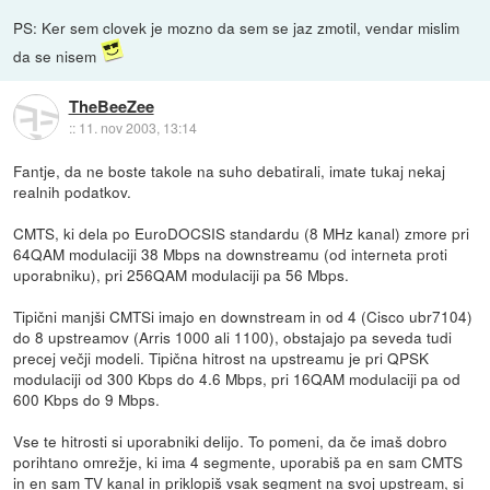
PS: Ker sem clovek je mozno da sem se jaz zmotil, vendar mislim
da se nisem
TheBeeZee
::
11. nov 2003, 13:14
Fantje, da ne boste takole na suho debatirali, imate tukaj nekaj
realnih podatkov.
CMTS, ki dela po EuroDOCSIS standardu (8 MHz kanal) zmore pri
64QAM modulaciji 38 Mbps na downstreamu (od interneta proti
uporabniku), pri 256QAM modulaciji pa 56 Mbps.
Tipični manjši CMTSi imajo en downstream in od 4 (Cisco ubr7104)
do 8 upstreamov (Arris 1000 ali 1100), obstajajo pa seveda tudi
precej večji modeli. Tipična hitrost na upstreamu je pri QPSK
modulaciji od 300 Kbps do 4.6 Mbps, pri 16QAM modulaciji pa od
600 Kbps do 9 Mbps.
Vse te hitrosti si uporabniki delijo. To pomeni, da če imaš dobro
porihtano omrežje, ki ima 4 segmente, uporabiš pa en sam CMTS
in en sam TV kanal in priklopiš vsak segment na svoj upstream, si