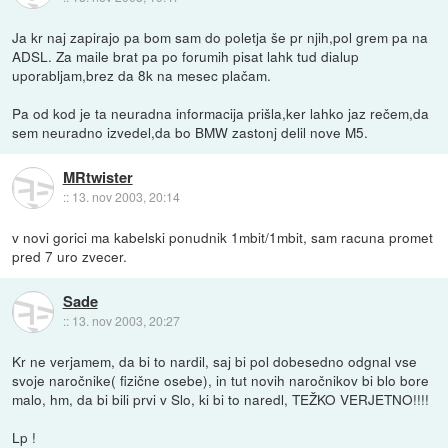
Ja kr naj zapirajo pa bom sam do poletja še pr njih,pol grem pa na
ADSL. Za maile brat pa po forumih pisat lahk tud dialup
uporabljam,brez da 8k na mesec plačam.
Pa od kod je ta neuradna informacija prišla,ker lahko jaz rečem,da
sem neuradno izvedel,da bo BMW zastonj delil nove M5.
MRtwister
::
13. nov 2003, 20:14
v novi gorici ma kabelski ponudnik 1mbit/1mbit, sam racuna promet
pred 7 uro zvecer.
Sade
::
13. nov 2003, 20:27
Kr ne verjamem, da bi to nardil, saj bi pol dobesedno odgnal vse
svoje naročnike( fizične osebe), in tut novih naročnikov bi blo bore
malo, hm, da bi bili prvi v Slo, ki bi to naredl, TEŽKO VERJETNO!!!!
Lp !