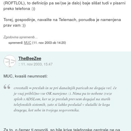
(ROFTLOL), to definicijo pa se/(se je dalo) baje slišat tudi v pisarni
preko telefona :))
Torej, gospodinje, navalite na Telemach, ponudba je namenjena
prav vam :))
Zgodovina sprememb…
spremenil:
MUC
(
11. nov 2003 ob 14:20
)
TheBeeZee
::
11. nov 2003, 15:47
MUC, kvasiš neumnosti:
crosstalk = presluh in se pri današnjih paricah ne dogaja več. če
je vsaj približno vse OK narejeno :). Nima pa to nobene zveze
sploh s ADSLom, ker se je presluh prevsem dogajal na starih
telefonskih sistemih, zato si lahko poslušal v slušalki še koga
drugega, kot sebe in tvojega sogovornika.
Za to, o čemer ti govoriš, so bile krive telefonske centrale ne pa