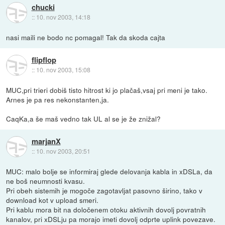
chucki
::
10. nov 2003, 14:18
nasi maili ne bodo nc pomagal! Tak da skoda cajta
flipflop
::
10. nov 2003, 15:08
MUC,pri trieri dobiš tisto hitrost ki jo plačaš,vsaj pri meni je tako.
Arnes je pa res nekonstanten,ja.
CaqKa,a še maš vedno tak UL al se je že znižal?
marjanX
::
10. nov 2003, 20:51
MUC: malo bolje se informiraj glede delovanja kabla in xDSLa, da
ne boš neumnosti kvasu.
Pri obeh sistemih je mogoče zagotavljat pasovno širino, tako v
download kot v upload smeri.
Pri kablu mora bit na določenem otoku aktivnih dovolj povratnih
kanalov, pri xDSLju pa morajo imeti dovolj odprte uplink povezave.