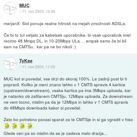
MUC
::
11. nov 2003, 10:39
marjanX: Siol ponuja realne hitrosti na mejah zmožnosti ADSLa.
Če bi to tut veljalo za kabelsek uporabnike, bi vsak uporabnik imel
recimo 48 Mmps DL, in 10-20Mbps ULa. .. ampak samo če bi bil
sam na CMTSu.. kar pa ne bo nikoli :)
TyKee
::
11. nov 2003, 11:03
MUC kot si povedal, vse drzi do skoraj 100%. Le zadnji post bi ti
popravil. Koliko je meni znano lahko v 1 CMTS spravis 4 kartice
(upstream/downstream), vsaka kartica pa ima 3Mbps uploada, kar
je natanko ob zafilanem CMTSju, 12Mbps uploada. Za downstream
ne vem tocno, mislim pa da je 12Mbps in lahko v 1 CMTS spravis
do 48Mbps downloada kakor si povedal.
Zato bo potrebno pocasi sparat za te CMTSje in si ga vgradit v hiso
Glede cen pa so mislim da se je zadeva malo drazja...