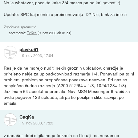
No ja whatever, pocakte kake 3/4 mesca pa bo kaj novosti :)
Update: SPC kaj menim o preimenovanju :D? Nic, bmk za ime :)
Zgodovina sprememb…
spremenilo:
TyKee
(
9. nov 2003 ob 01:51
)
plavko61
::
9. nov 2003, 17:04
Res je da ne morejo nuditi nekih groznih uploadov, omrežje je
prirejeno nekje za upload/dovnload razmerje 1/4. Ponavadi pa to ni
problem, problem so prepočasne povezave navzven. Pri nas so
nasplošno čudna razmerja (A200 512/64 = 1/8, 1024/128= 1/8).
Jaz imam 64 apsolutno premalo. Novi MSN Messenger 6 rabiš za
avdio pogovor 128 uploada, ali pa ko pošiljam slike razvijat po
emailu.
CaqKa
::
9. nov 2003, 17:23
v današnji dobi digitalnega fotkanja so tile ulji res nesramno