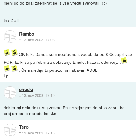
meni so do zdaj zaenkrat se :) vse vredu svetovali !! :)
tnx 2 all
Rambo
::
13. nov 2003, 17:08
OK folk. Danes sem neuradno izvedel, da bo KKS zaprl vse
PORTE, ki so potrebni za delovanje Emule, kazaa, edonkey...
. Če naredijo to potezo, si nabavim ADSL.
Lp
chucki
::
13. nov 2003, 17:10
dokler mi dela dc++ sm veseu! Pa ne vrjamem da bi to zaprl, bo
prej arnes to naredu ko kks
Tero
::
13. nov 2003, 17:15