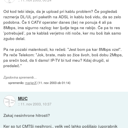
Od kod tebi ideja, da je upload pri kablu problem? Če pogledaš
razmerja DL/UL pri paketih na ADSL in kablu boš vidu, da so zelo
podobna. Če ti CATV operater danes (še) ne ponuja 4 ali pa
8Mbps, ima sigurno razlog: ker ljudje tega ne rabijo. Če pa to res
'potrebuješ', pa te kablaš verjetno niti noče, ker mu boš itak samo
zgubo delal.
Pa ne pozabi malenkosti, ko rečeš: "Jest bom pa kar 8Mbps vzel".
Pa reče Telekom: "Jok, brate, malo so žice švoh, boš dobu 2Mbps,
pa srečn bod, da ti damo! IP-TV bi tud meu? Kdaj drugič, si
predaleč."
Zgodovina sprememb…
spremenilo:
marjanX
(
11. nov 2003 ob 01:14
)
MUC
::
11. nov 2003, 10:37
Zakaj nesinhrone hitrosti?
Ker so tut CMTSi nesihroni.. velik več lahko pošiljajo (uporabnik