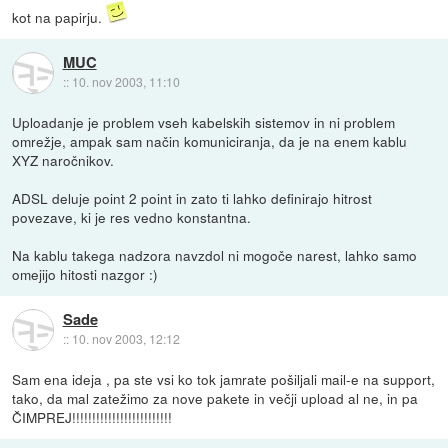
kot na papirju.
MUC
::
10. nov 2003, 11:10
Uploadanje je problem vseh kabelskih sistemov in ni problem
omrežje, ampak sam način komuniciranja, da je na enem kablu
XYZ naročnikov.
ADSL deluje point 2 point in zato ti lahko definirajo hitrost
povezave, ki je res vedno konstantna.
Na kablu takega nadzora navzdol ni mogoče narest, lahko samo
omejijo hitosti nazgor :)
Sade
::
10. nov 2003, 12:12
Sam ena ideja , pa ste vsi ko tok jamrate pošiljali mail-e na support,
tako, da mal zatežimo za nove pakete in večji upload al ne, in pa
ČIMPREJ!!!!!!!!!!!!!!!!!!!!!!!!!