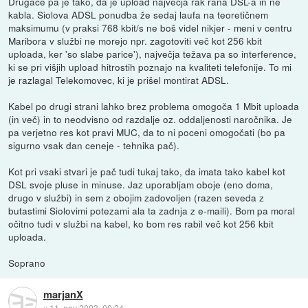
Drugače pa je tako, da je upload največja rak rana DSL-a in ne
kabla. Siolova ADSL ponudba že sedaj laufa na teoretičnem
maksimumu (v praksi 768 kbit/s ne boš videl nikjer - meni v centru
Maribora v službi ne morejo npr. zagotoviti več kot 256 kbit
uploada, ker 'so slabe parice'), največja težava pa so interference,
ki se pri višjih upload hitrostih poznajo na kvaliteti telefonije. To mi
je razlagal Telekomovec, ki je prišel montirat ADSL.
Kabel po drugi strani lahko brez problema omogoča 1 Mbit uploada
(in več) in to neodvisno od razdalje oz. oddaljenosti naročnika. Je
pa verjetno res kot pravi MUC, da to ni poceni omogočati (bo pa
sigurno vsak dan ceneje - tehnika pač).
Kot pri vsaki stvari je pač tudi tukaj tako, da imata tako kabel kot
DSL svoje pluse in minuse. Jaz uporabljam oboje (eno doma,
drugo v službi) in sem z obojim zadovoljen (razen seveda z
butastimi Siolovimi potezami ala ta zadnja z e-maili). Bom pa moral
očitno tudi v službi na kabel, ko bom res rabil več kot 256 kbit
uploada.
Soprano
marjanX
::
11. nov 2003, 00:24