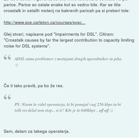
parice. Parice so ostale enake kot so vedno bile. Kar se tiče
crosstalk in ostalih motenj na bakrenih paricah pa si preberi tole:
http://www.sce.carleton.ca/courses/sysc...
Glej stvari, napisane pod "Impairments for DSL". Citiram:
"Crosstalk causes by far the largest contribution to capacity limiting
noise for DSL systems".
ADSL nima problemov z motnjami drugih uporabnikov in pika.
:)
Če ti tako praviš, pa bo že res.
PS: Nisem še videl operaterja, ki bi ponujal vsaj 256 kbps in bi
tolk res delal non stop... si ti? KJe je še 640kbps .. uff uff :)
Sem, delam za takega operaterja.