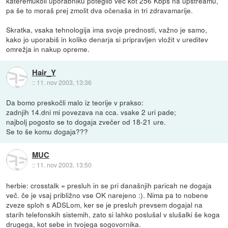
kateremukoli uporabniku potegilo več kot 256 Kbps na upstreamu,
pa še to moraš prej zmolit dva očenaša in tri zdravamarije.
Skratka, vsaka tehnologija ima svoje prednosti, važno je samo,
kako jo uporabiš in koliko denarja si pripravljen vložit v ureditev
omrežja in nakup opreme.
Hair_Y
::
11. nov 2003, 13:36
Da bomo preskočli malo iz teorije v prakso:
zadnjih 14.dni mi povezava na cca. vsake 2 uri pade;
najbolj pogosto se to dogaja zvečer od 18-21 ure.
Se to še komu dogaja???
MUC
::
11. nov 2003, 13:50
herbie: crosstalk = presluh in se pri današnjih paricah ne dogaja
več. če je vsaj približno vse OK narejeno :). Nima pa to nobene
zveze sploh s ADSLom, ker se je presluh prevsem dogajal na
starih telefonskih sistemih, zato si lahko poslušal v slušalki še koga
drugega, kot sebe in tvojega sogovornika.