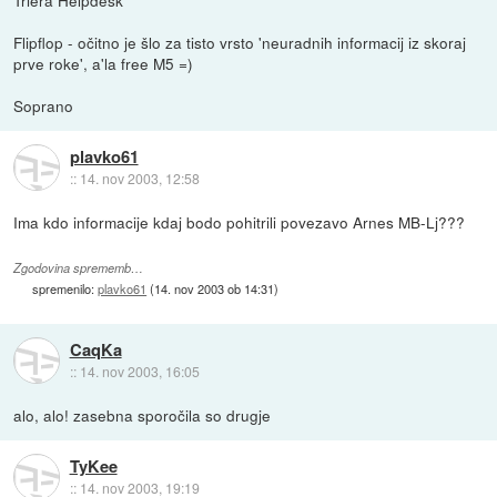
Triera Helpdesk
Flipflop - očitno je šlo za tisto vrsto 'neuradnih informacij iz skoraj
prve roke', a'la free M5 =)
Soprano
plavko61
::
14. nov 2003, 12:58
Ima kdo informacije kdaj bodo pohitrili povezavo Arnes MB-Lj???
Zgodovina sprememb…
spremenilo:
plavko61
(
14. nov 2003 ob 14:31
)
CaqKa
::
14. nov 2003, 16:05
alo, alo! zasebna sporočila so drugje
TyKee
::
14. nov 2003, 19:19