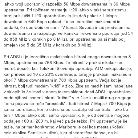
lahko tvoji uporabniki razdelijo 56 Mbps downstreama in 36 Mbps
upstreama. Pri tipičnem razmerju 1:20 lahko v takšnem sistemu
torej priključiš 1120 uporabnikov in jim daš paket z 1 Mbps
download in 640 Kbps upload. To so teoretični maksimumi in
podatki, če uporabiš en sam TV kanal. Seveda imaš predvsem na
downstreamu na razpolago velikansko frekvenčno področje (od 54
do 858 MHz v korakih po 8 MHz), pri upstreamu pa si malo bolj
omejen (od 5 do 65 MHz v korakih po 8 MHz).
Pri ADSLu je teoretična maksimalna hitrost enega downstreama 8
Mbps, upstreama pa 768 Kbps. Te hitrosti v praksi nikakor ne
moreš doseči, ker Telekom Slovenije uporablja ATM enkapsulacijo,
kar prinese od 10 do 20% overheada, torej je praktični maksimum
okoli 7 Mbps downstream in 700 Kbps upstream. Večja kot je
hitrost, bolj tudi modem "kriči" v žico. Žice so med hišami napeljane
v sklopih in če imaš v enem takem sklopu dosti ADSL uporabnikov,
bodo njihovi modemi hkrati "kričali" v te žice in motili drug drugega.
Temu pojavu se reče "crosstalk". Tudi hitrost 7 Mbps / 700 Kbps je
samo teoretična, ker je odvisna od razdalje od centrale. Tako bo
teh 7 Mbps lahko dobil samo uporabnik, ki je od centrale mogoče
oddaljen 100 ali 200 m, kaj več pa že težko. Pri upstreamu je še
težje, na primer konkretno v Mariboru je cel kos mesta (Košaki,
cela okolica Šentiljske ulice), kjer ni teoretične šanse, da bi