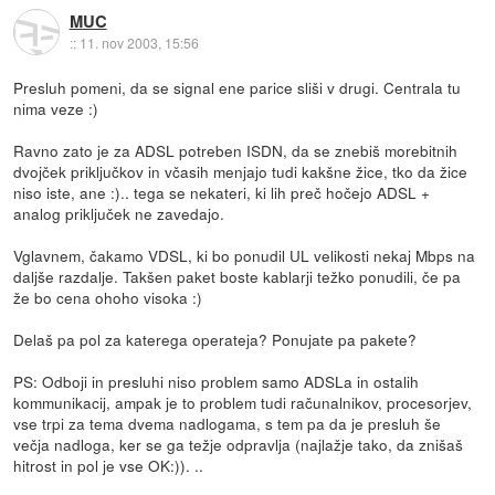
MUC
::
11. nov 2003, 15:56
Presluh pomeni, da se signal ene parice sliši v drugi. Centrala tu
nima veze :)
Ravno zato je za ADSL potreben ISDN, da se znebiš morebitnih
dvojček priključkov in včasih menjajo tudi kakšne žice, tko da žice
niso iste, ane :).. tega se nekateri, ki lih preč hočejo ADSL +
analog priključek ne zavedajo.
Vglavnem, čakamo VDSL, ki bo ponudil UL velikosti nekaj Mbps na
daljše razdalje. Takšen paket boste kablarji težko ponudili, če pa
že bo cena ohoho visoka :)
Delaš pa pol za katerega operateja? Ponujate pa pakete?
PS: Odboji in presluhi niso problem samo ADSLa in ostalih
kommunikacij, ampak je to problem tudi računalnikov, procesorjev,
vse trpi za tema dvema nadlogama, s tem pa da je presluh še
večja nadloga, ker se ga težje odpravlja (najlažje tako, da znišaš
hitrost in pol je vse OK:)). ..