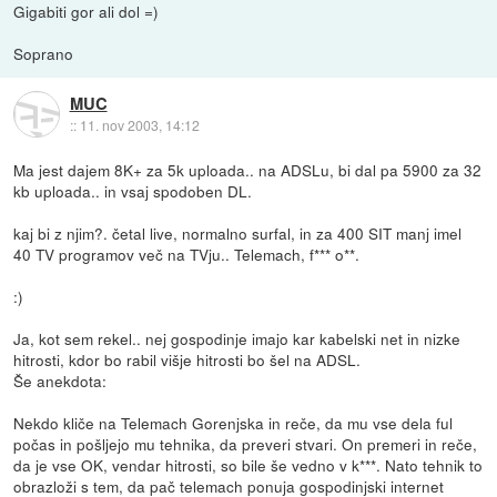
Gigabiti gor ali dol =)
Soprano
MUC
::
11. nov 2003, 14:12
Ma jest dajem 8K+ za 5k uploada.. na ADSLu, bi dal pa 5900 za 32
kb uploada.. in vsaj spodoben DL.
kaj bi z njim?. četal live, normalno surfal, in za 400 SIT manj imel
40 TV programov več na TVju.. Telemach, f*** o**.
:)
Ja, kot sem rekel.. nej gospodinje imajo kar kabelski net in nizke
hitrosti, kdor bo rabil višje hitrosti bo šel na ADSL.
Še anekdota:
Nekdo kliče na Telemach Gorenjska in reče, da mu vse dela ful
počas in pošljejo mu tehnika, da preveri stvari. On premeri in reče,
da je vse OK, vendar hitrosti, so bile še vedno v k***. Nato tehnik to
obrazloži s tem, da pač telemach ponuja gospodinjski internet