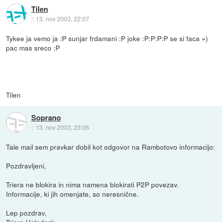
Tilen
::
13. nov 2003, 22:07
Tykee ja vemo ja :P sunjar frdamani :P joke :P:P:P:P se si faca =)
pac mas sreco :P
Tilen
Soprano
::
13. nov 2003, 23:06
Tale mail sem pravkar dobil kot odgovor na Rambotovo informacijo:
Pozdravljeni,
Triera ne blokira in nima namena blokirati P2P povezav.
Informacije, ki jih omenjate, so neresnične.
Lep pozdrav,