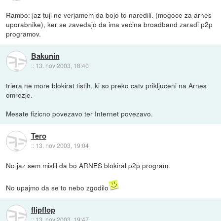
Rambo: jaz tuji ne verjamem da bojo to naredili. (mogoce za arnes
uporabnike), ker se zavedajo da ima vecina broadband zaradi p2p
programov.
Bakunin
::
13. nov 2003, 18:40
triera ne more blokirat tistih, ki so preko catv prikljuceni na Arnes
omrezje.
Mesate fizicno povezavo ter Internet povezavo.
Tero
::
13. nov 2003, 19:04
No jaz sem mislil da bo ARNES blokiral p2p program.
No upajmo da se to nebo zgodilo
flipflop
::
13. nov 2003, 19:47