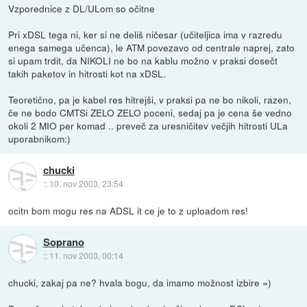
Vzporednice z DL/ULom so očitne
Pri xDSL tega ni, ker si ne deliš ničesar (učiteljica ima v razredu
enega samega učenca), le ATM povezavo od centrale naprej, zato
si upam trdit, da NIKOLI ne bo na kablu možno v praksi dosečt
takih paketov in hitrosti kot na xDSL.
Teoretično, pa je kabel res hitrejši, v praksi pa ne bo nikoli, razen,
če ne bodo CMTSi ZELO ZELO poceni, sedaj pa je cena še vedno
okoli 2 MIO per komad .. preveč za uresničitev večjih hitrosti ULa
uporabnikom:)
chucki
::
10. nov 2003, 23:54
ocitn bom mogu res na ADSL it ce je to z uploadom res!
Soprano
::
11. nov 2003, 00:14
chucki, zakaj pa ne? hvala bogu, da imamo možnost izbire =)