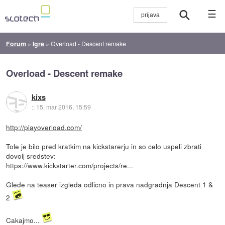
☰
Forum
»
Igre
»
Overload - Descent remake
Overload - Descent remake
kixs
::
15. mar 2016, 15:59
http://playoverload.com/
Tole je bilo pred kratkim na kickstarerju in so celo uspeli zbrati
dovolj sredstev:
https://www.kickstarter.com/projects/re...
Glede na teaser izgleda odlicno in prava nadgradnja Descent 1 &
2
Cakajmo...