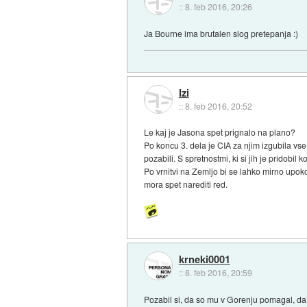
::
8. feb 2016, 20:26
Ja Bourne ima brutalen slog pretepanja :)
Izi
::
8. feb 2016, 20:52
Le kaj je Jasona spet prignalo na plano?
Po koncu 3. dela je CIA za njim izgubila vse
pozabili. S spretnostmi, ki si jih je pridobil
Po vrnitvi na Zemljo bi se lahko mirno upokoj
mora spet narediti red.
krneki0001
::
8. feb 2016, 20:59
Pozabil si, da so mu v Gorenju pomagal, da 