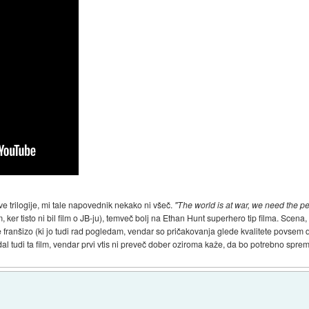
 trilogije, mi tale napovednik nekako ni všeč.
"The world is at war, we need the p
, ker tisto ni bil film o JB-ju), temveč bolj na Ethan Hunt superhero tip filma. Scena,
e franšizo (ki jo tudi rad pogledam, vendar so pričakovanja glede kvalitete povse
 tudi ta film, vendar prvi vtis ni preveč dober oziroma kaže, da bo potrebno sprem