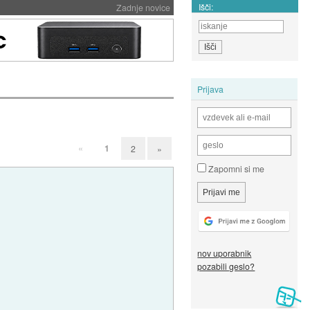
Išči:
Zadnje novice
Prijava
«
1
2
»
Zapomni si me
nov uporabnik
pozabili geslo?