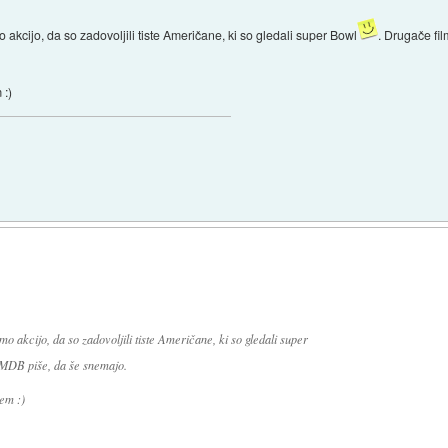
 akcijo, da so zadovoljili tiste Američane, ki so gledali super Bowl
. Drugače fi
 :)
mo akcijo, da so zadovoljili tiste Američane, ki so gledali super
IMDB piše, da še snemajo.
sem :)