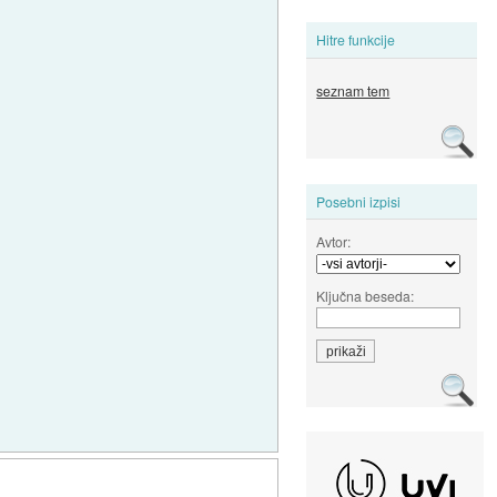
Hitre funkcije
seznam tem
Posebni izpisi
Avtor:
Ključna beseda: