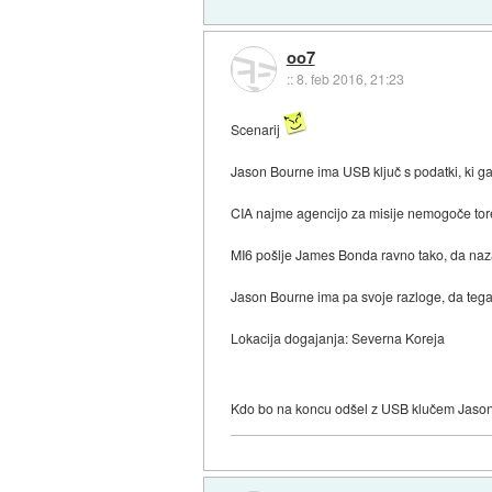
oo7
::
8. feb 2016, 21:23
Scenarij
Jason Bourne ima USB ključ s podatki, ki g
CIA najme agencijo za misije nemogoče tore
MI6 pošlje James Bonda ravno tako, da nazaj
Jason Bourne ima pa svoje razloge, da tega
Lokacija dogajanja: Severna Koreja
Kdo bo na koncu odšel z USB klučem Jaso