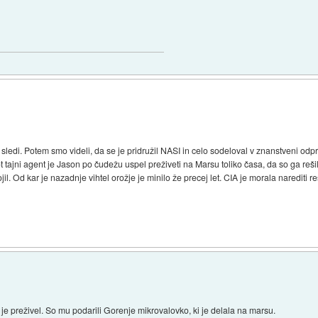
 sledi. Potem smo videli, da se je pridružil NASI in celo sodeloval v znanstveni odp
 kot tajni agent je Jason po čudežu uspel preživeti na Marsu toliko časa, da so ga rešil
il. Od kar je nazadnje vihtel orožje je minilo že precej let. CIA je morala narediti r
je preživel. So mu podarili Gorenje mikrovalovko, ki je delala na marsu.