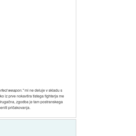
erfect weapon."
mi ne deluje v skladu s
 ko iz prve nokavtira tistega fighterja me
m drugačna, zgodba je tam postranskega
eniti pričakovanja.