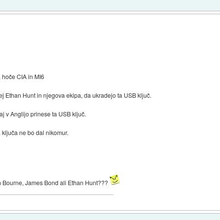
a hoče CIA in MI6
j Ethan Hunt in njegova ekipa, da ukradejo ta USB ključ.
 v Anglijo prinese ta USB ključ.
 ključa ne bo dal nikomur.
n Bourne, James Bond ali Ethan Hunt???