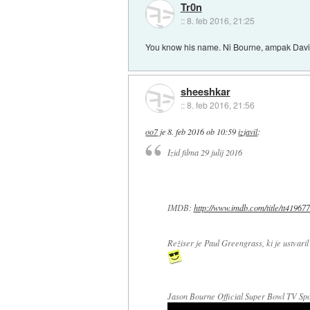
Tr0n
::
8. feb 2016, 21:25
You know his name. Ni Bourne, ampak Davi
sheeshkar
::
8. feb 2016, 21:56
oo7
je
8. feb 2016 ob 10:59
izjavil
:
Izid filma 29 julij 2016
IMDB:
http://www.imdb.com/title/tt419677
Režiser je Paul Greengrass, ki je ustvari
Jason Bourne Official Super Bowl TV Spo