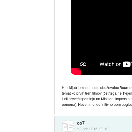
Hm, kljub temu, da sem oboževalec Bournove
tematiko prvih treh filmov (četrtega ne štejem
tudi preveč spominja na Mission: Impossibl
pomena). Nevem no, definitivno bom pogledal
oo7
::
8. feb 2016, 22:10