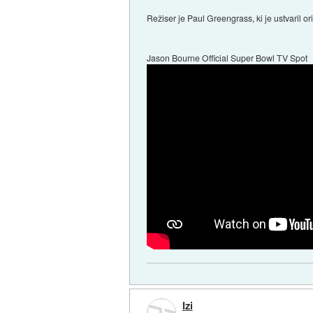
Režiser je Paul Greengrass, ki je ustvaril 
Jason Bourne Official Super Bowl TV Spot
Izi