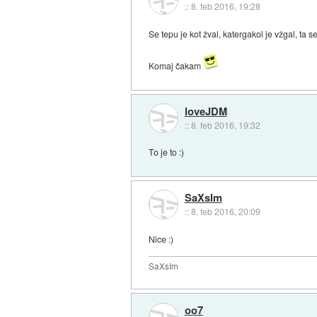
::
8. feb 2016, 19:28
Se tepu je kot žval, katergakol je vžgal, ta se 
Komaj čakam
loveJDM
::
8. feb 2016, 19:32
To je to :)
SaXsIm
::
8. feb 2016, 20:09
Nice :)
SaXsIm
oo7