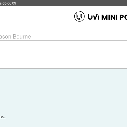
s ob 06:09
ason Bourne
e...