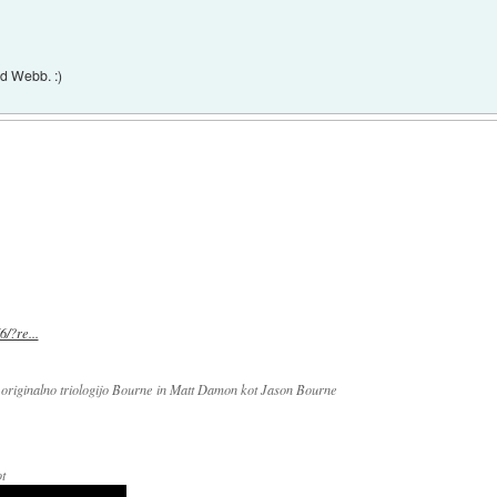
d Webb. :)
6/?re...
l originalno triologijo Bourne in Matt Damon kot Jason Bourne
t