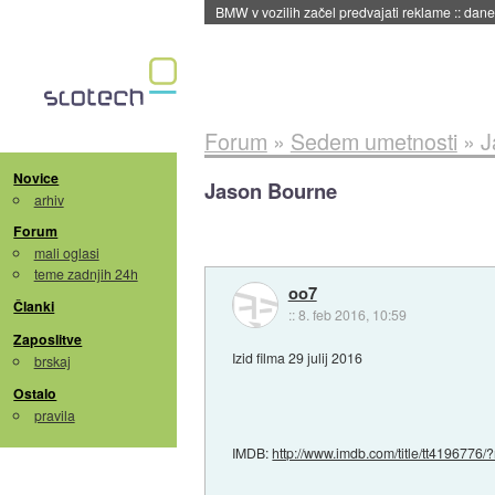
BMW v vozilih začel predvajati reklame
::
dane
Forum
»
Sedem umetnosti
»
J
Novice
Jason Bourne
arhiv
Forum
mali oglasi
teme zadnjih 24h
oo7
Članki
::
8. feb 2016, 10:59
Zaposlitve
Izid filma 29 julij 2016
brskaj
Ostalo
pravila
IMDB:
http://www.imdb.com/title/tt4196776/?r