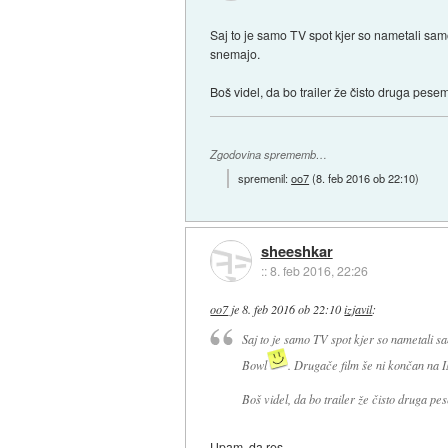
Saj to je samo TV spot kjer so nametali samo
snemajo.
Boš videl, da bo trailer že čisto druga pesem
Zgodovina sprememb…
spremenil:
oo7
(
8. feb 2016 ob 22:10
)
sheeshkar
::
8. feb 2016, 22:26
oo7
je
8. feb 2016 ob 22:10
izjavil
:
Saj to je samo TV spot kjer so nametali sa
Bowl
. Drugače film še ni končan na 
Boš videl, da bo trailer že čisto druga pe
Upam, da res.