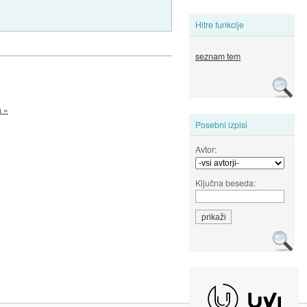
Hitre funkcije
seznam tem
a »
Posebni izpisi
Avtor:
Ključna beseda: