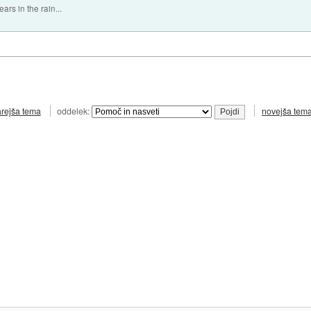
ears in the rain...
arejša tema
oddelek:
novejša tem