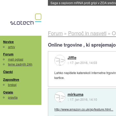
Saga s cepivom mRNA proti gripi v ZDA sreč
Forum
»
Pomoč in nasveti
»
O
Novice
Online trgovine , ki sprejemajo
arhiv
Forum
Jiffle
mali oglasi
::
17. jan 2016, 14:03
teme zadnjih 24h
Članki
Lahko napišete katerekoli internetne trgovin
kartice.
Zaposlitve
brskaj
Ostalo
mirkuma
pravila
::
17. jan 2016, 14:10
http://www.amazon.co.uk/gp/feature.html...