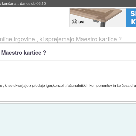
no končana
::
danes ob 06:10
nline trgovine , ki sprejemajo Maestro kartice ?
 Maestro kartice ?
e , ki se ukvarjajo z prodajo iger,konzol , računalniških komponentov in še česa dr