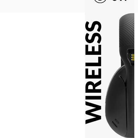
Na vrh ^