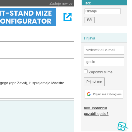
Išči:
Zadnje novice
Prijava
Zapomni si me
ugega (npr. Zavvi), ki sprejemajo Maestro
nov uporabnik
pozabili geslo?