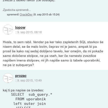
Zgodovina sprememb…
spremenil:
OracleDev
(
8. sep 2015 ob 15:24
)
lopow
::
9. sep 2015, 08:18
Hvala, to sem rabil. Vendar pa ker tako zapletenih SQL stavkov še
nisem delal, se še malo lovim, čeprav mi je jasno, ampak bi pa
prosil še kako naj sedaj dobljeno tavelo, ker omejim, da mi pokaže
samo določene stolpce, ne pa vseh, ker če namesto zvezdice
napišem imena stolpcev, mi jih napiše samo iz tabele uporabniki,
ne pa iz subquerya?
prozac
::
9. sep 2015, 10:49
kaj ti pa napise ce izvedes:
SELECT  sub_query.*

  FROM uporabnik 

 left outer join
