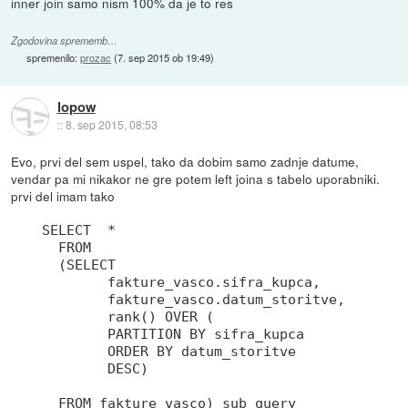
inner join samo nism 100% da je to res
Zgodovina sprememb…
spremenilo:
prozac
(
7. sep 2015 ob 19:49
)
lopow
::
8. sep 2015, 08:53
Evo, prvi del sem uspel, tako da dobim samo zadnje datume,
vendar pa mi nikakor ne gre potem left joina s tabelo uporabniki.
prvi del imam tako
SELECT  *

  FROM

  (SELECT 

	fakture_vasco.sifra_kupca, 

	fakture_vasco.datum_storitve,

	rank() OVER (

	PARTITION BY sifra_kupca

	ORDER BY datum_storitve

	DESC)

  FROM fakture_vasco) sub_query
