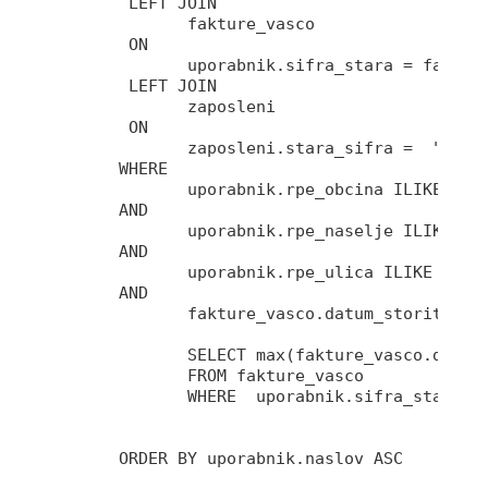
        LEFT JOIN     

              fakture_vasco 

        ON 

              uporabnik.sifra_stara = fakture
        LEFT JOIN     

              zaposleni 

        ON 

              zaposleni.stara_sifra =  "faktu
       WHERE

              uporabnik.rpe_obcina ILIKE 'KAM
       AND    

              uporabnik.rpe_naselje ILIKE 'KA
       AND 

              uporabnik.rpe_ulica ILIKE 'NEVL
       AND

	      fakture_vasco.datum_storitve =(

              SELECT max(fakture_vasco.datum_
	      FROM fakture_vasco

	      WHERE  uporabnik.sifra_stara = fakture_vasco.sifra_kupca)
