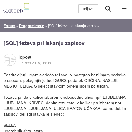
☰
Forum
»
Programiranje
»
[SQL] teževa pri iskanju zapisov
[SQL] teževa pri iskanju zapisov
lopow
::
7. sep 2015, 08:08
Pozdravljeni, imam sledečo težavo. V postgres bazi imam podatke
o osebah, poleg njih je tudi GURS-podatek OBČINA, NASLJE,
MESTO, ULICA. S select stavkom potem iščem po ulicah.
Težava je, da v koliko izberem enobesedno ulica npr. LJUBLJANA,
LJUBLJANA, KRIVEC, dobim rezultate, v kolikor pa izberem npr.
LJUBLJANA, LJUBLJANA, ULICA BRATOV UČAKAR, pa ne dobim
zapisov, del sql stavka je sledeč:
SELECT
uporabnik.sifra_stara,