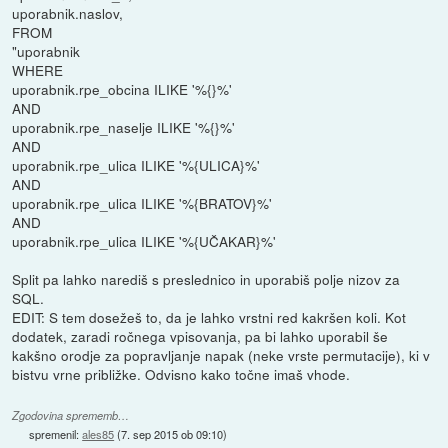
uporabnik.naslov,
FROM
"uporabnik
WHERE
uporabnik.rpe_obcina ILIKE '%{}%'
AND
uporabnik.rpe_naselje ILIKE '%{}%'
AND
uporabnik.rpe_ulica ILIKE '%{ULICA}%'
AND
uporabnik.rpe_ulica ILIKE '%{BRATOV}%'
AND
uporabnik.rpe_ulica ILIKE '%{UČAKAR}%'
Split pa lahko narediš s preslednico in uporabiš polje nizov za
SQL.
EDIT: S tem dosežeš to, da je lahko vrstni red kakršen koli. Kot
dodatek, zaradi ročnega vpisovanja, pa bi lahko uporabil še
kakšno orodje za popravljanje napak (neke vrste permutacije), ki v
bistvu vrne približke. Odvisno kako točne imaš vhode.
Zgodovina sprememb…
spremenil:
ales85
(
7. sep 2015 ob 09:10
)