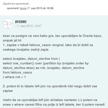
Zgodovina sprememb…
spremenil:
lopow
(
7. sep 2015 ob 18:39
)
prozac
::
7. sep 2015, 19:47
sicer za postgre ne vem kako gre, ker uporabljam le Oracle bazo,
ampak jst bi:
1. zapise v tabeli fakture_vasco rangiral, tako da bi dobil za
vsakega izvajalec zadnji zapis
select izvajalec, datum_storitve from (
select row_number() over (partition by izvajalec order by
datum_storitve desc) as rnk, izvajalec, datum_storitve
from fakture_vasco
) where rnk = 1
2. potem bi to tabelo left join na uporabnik inbi mogu dobit vse
zapise
mislm da ce uporabljas left join sintakso namesto (+) potem ne
smes v where narest filtra na polje iz left tabele, ker ti potem naredi