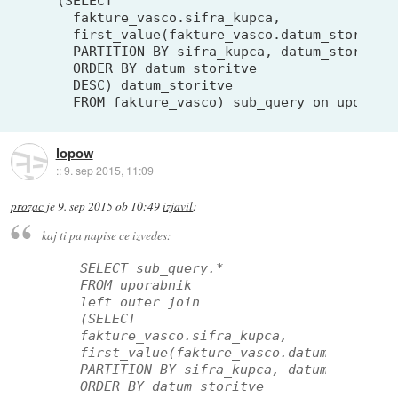
  (SELECT 

    fakture_vasco.sifra_kupca, 

    first_value(fakture_vasco.datum_storitve)
    PARTITION BY sifra_kupca, datum_storitve

    ORDER BY datum_storitve

    DESC) datum_storitve  

lopow
::
9. sep 2015, 11:09
prozac
je
9. sep 2015 ob 10:49
izjavil
:
kaj ti pa napise ce izvedes:
 SELECT sub_query.*
 FROM uporabnik 
 left outer join
 (SELECT 
 fakture_vasco.sifra_kupca, 
 first_value(fakture_vasco.datum_storitv
 PARTITION BY sifra_kupca, datum_storitv
 ORDER BY datum_storitve