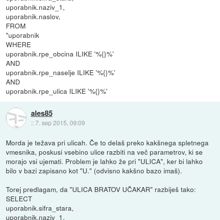
uporabnik.naziv_1,
uporabnik.naslov,
FROM
"uporabnik
WHERE
uporabnik.rpe_obcina ILIKE '%{}%'
AND
uporabnik.rpe_naselje ILIKE '%{}%'
AND
uporabnik.rpe_ulica ILIKE '%{}%'
ales85
::
7. sep 2015, 09:09
Morda je težava pri ulicah. Če to delaš preko kakšnega spletnega
vmesnika, poskusi vsebino ulice razbiti na več parametrov, ki se
morajo vsi ujemati. Problem je lahko že pri "ULICA", ker bi lahko
bilo v bazi zapisano kot "U." (odvisno kakšno bazo imaš).
Torej predlagam, da "ULICA BRATOV UČAKAR" razbiješ tako:
SELECT
uporabnik.sifra_stara,
uporabnik.naziv_1,