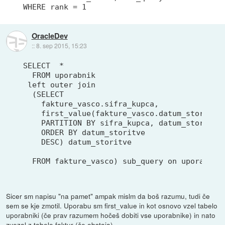
OracleDev
::
8. sep 2015, 15:23
SELECT  *

  FROM uporabnik 

 left outer join

  (SELECT 

    fakture_vasco.sifra_kupca, 

    first_value(fakture_vasco.datum_storitve)
    PARTITION BY sifra_kupca, datum_storitve

    ORDER BY datum_storitve

    DESC) datum_storitve  

Sicer sm napisu "na pamet" ampak mislm da boš razumu, tudi če
sem se kje zmotil. Uporabu sm first_value in kot osnovo vzel tabelo
uporabniki (če prav razumem hočeš dobiti vse uporabnike) in nato
zvezal z tabelo faktur (če obstaja).