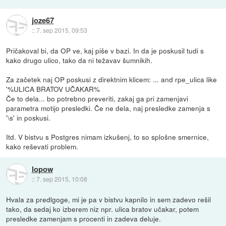
joze67
::
7. sep 2015, 09:53
Pričakoval bi, da OP ve, kaj piše v bazi. In da je poskusil tudi s
kako drugo ulico, tako da ni težavav šumnikih.
Za začetek naj OP poskusi z direktnim klicem: ... and rpe_ulica like
'%ULICA BRATOV UČAKAR%
Če to dela... bo potrebno preveriti, zakaj ga pri zamenjavi
parametra motijo presledki. Če ne dela, naj presledke zamenja s
'\s' in poskusi.
Itd. V bistvu s Postgres nimam izkušenj, to so splošne smernice,
kako reševati problem.
lopow
::
7. sep 2015, 10:08
Hvala za predlgoge, mi je pa v bistvu kapnilo in sem zadevo rešil
tako, da sedaj ko izberem niz npr. ulica bratov učakar, potem
presledke zamenjam s procenti in zadeva deluje.