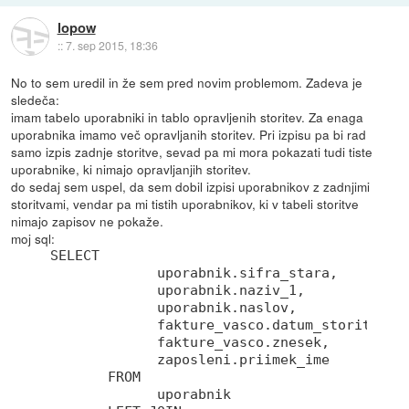
lopow
::
7. sep 2015, 18:36
No to sem uredil in že sem pred novim problemom. Zadeva je
sledeča:
imam tabelo uporabniki in tablo opravljenih storitev. Za enaga
uporabnika imamo več opravljanih storitev. Pri izpisu pa bi rad
samo izpis zadnje storitve, sevad pa mi mora pokazati tudi tiste
uporabnike, ki nimajo opravljanjih storitev.
do sedaj sem uspel, da sem dobil izpisi uporabnikov z zadnjimi
storitvami, vendar pa mi tistih uporabnikov, ki v tabeli storitve
nimajo zapisov ne pokaže.
moj sql:
 SELECT

              uporabnik.sifra_stara,

              uporabnik.naziv_1,

              uporabnik.naslov,

              fakture_vasco.datum_storitve,

              fakture_vasco.znesek,

              zaposleni.priimek_ime	

	FROM 

              uporabnik
