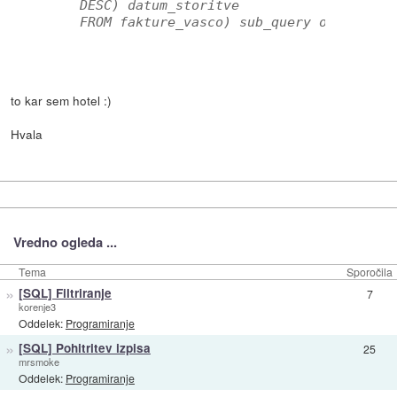
 DESC) datum_storitve 
 FROM fakture_vasco) sub_query on uporab
to kar sem hotel :)
Hvala
Vredno ogleda ...
Tema
Sporočila
»
[SQL] Filtriranje
7
korenje3
Oddelek:
Programiranje
»
[SQL] Pohitritev izpisa
25
mrsmoke
Oddelek:
Programiranje