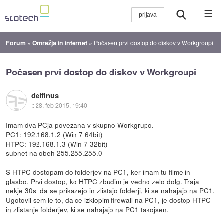
☰
Forum
»
Omrežja in internet
»
Počasen prvi dostop do diskov v Workgroupi
Počasen prvi dostop do diskov v Workgroupi
delfinus
::
28. feb 2015, 19:40
Imam dva PCja povezana v skupno Workgrupo.
PC1: 192.168.1.2 (Win 7 64bit)
HTPC: 192.168.1.3 (Win 7 32bit)
subnet na obeh 255.255.255.0
S HTPC dostopam do folderjev na PC1, ker imam tu filme in
glasbo. Prvi dostop, ko HTPC zbudim je vedno zelo dolg. Traja
nekje 30s, da se prikazejo in zlistajo folderji, ki se nahajajo na PC1.
Ugotovil sem le to, da ce izklopim firewall na PC1, je dostop HTPC
in zlistanje folderjev, ki se nahajajo na PC1 takojsen.