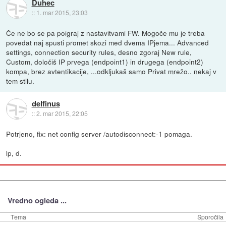
Duhec
::
1. mar 2015, 23:03
Če ne bo se pa poigraj z nastavitvami FW. Mogoče mu je treba
povedat naj spusti promet skozi med dvema IPjema... Advanced
settings, connection security rules, desno zgoraj New rule,
Custom, določiš IP prvega (endpoint1) in drugega (endpoint2)
kompa, brez avtentikacije, ...odkljukaš samo Privat mrežo.. nekaj v
tem stilu.
delfinus
::
2. mar 2015, 22:05
Potrjeno, fix: net config server /autodisconnect:-1 pomaga.
lp, d.
Vredno ogleda ...
Tema
Sporočila