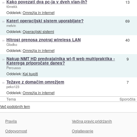
»
Kako povezati dva pc-ja v dveh vlan-ih?
13
t0mekk
Oddelek:
Omrežja in internet
»
Kateri operacijski sistem uporabljate?
69
melvin
Oddelek:
Operacijski sistemi
»
Hitrost prenosa znotraj wireless LAN
40
Glodko
Oddelek:
Omrežja in internet
»
Nakup NMT HD predvajalnika wi-fi web multipraktika -
9
Katerega priporočate danes?
Percusso
Oddelek:
Kaj kupiti
»
Težave z domačim omrežjem
7
peko123
Oddelek:
Omrežja in internet
Tema
Sporočila
Več podobnih tem
Pravila
Večina pravic pridržanih
Odgovornost
Oglaševanje