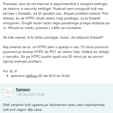
Precesal, sem ze cel internet in ekperimentiral z mnogimi settingsi
za mrezno in security settingsi. Poskusil sem omogociti tudi vse
servise v firewallu, da jih spustim cez. Ampak problem ostane. Prvi
dostop, ko se HTPC zbudi vedno traja predolgo, ce je firewall
omogocen. Drugih tezav razen tega pocasnega prvega dostopa pa
ni. Hitrosti so vredu, prenosi v LANu so normalne.
Se kak nasvet, ki bi lahko pomagal, razen, da izkljucim firewall?
Naj omenim se to, ce HTPC dam v spanje in cez 15 minut ponovno
pozenem je dostop HTPC do PC1 se vedno hiter, folderji se zlistajo
v trenutku. Ko pa HTPC pustim spati cca 20 minut pa se ponovi
zgoraj omenjen problem.
tnx, lp, d.
spremenil:
delfinus
(
28. feb 2015 ob 19:45
)
Samson
::
28. feb 2015, 20:05
Disk verjetno tudi ugasne po dolocenem casu zato najverjetneje
tudi prvi zagon dlje casa.