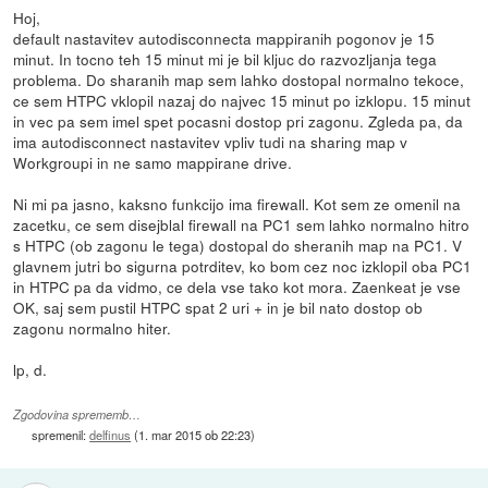
Hoj,
default nastavitev autodisconnecta mappiranih pogonov je 15
minut. In tocno teh 15 minut mi je bil kljuc do razvozljanja tega
problema. Do sharanih map sem lahko dostopal normalno tekoce,
ce sem HTPC vklopil nazaj do najvec 15 minut po izklopu. 15 minut
in vec pa sem imel spet pocasni dostop pri zagonu. Zgleda pa, da
ima autodisconnect nastavitev vpliv tudi na sharing map v
Workgroupi in ne samo mappirane drive.
Ni mi pa jasno, kaksno funkcijo ima firewall. Kot sem ze omenil na
zacetku, ce sem disejblal firewall na PC1 sem lahko normalno hitro
s HTPC (ob zagonu le tega) dostopal do sheranih map na PC1. V
glavnem jutri bo sigurna potrditev, ko bom cez noc izklopil oba PC1
in HTPC pa da vidmo, ce dela vse tako kot mora. Zaenkeat je vse
OK, saj sem pustil HTPC spat 2 uri + in je bil nato dostop ob
zagonu normalno hiter.
lp, d.
Zgodovina sprememb…
spremenil:
delfinus
(
1. mar 2015 ob 22:23
)