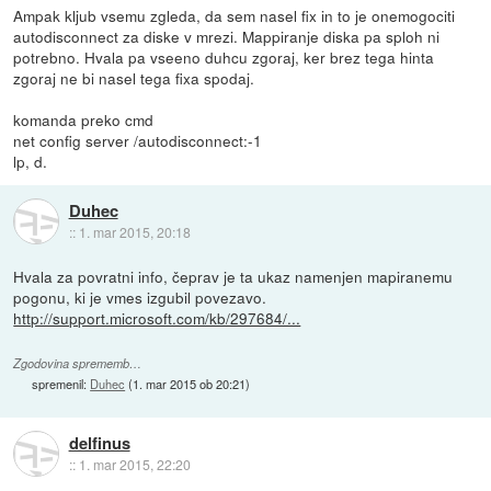
Ampak kljub vsemu zgleda, da sem nasel fix in to je onemogociti
autodisconnect za diske v mrezi. Mappiranje diska pa sploh ni
potrebno. Hvala pa vseeno duhcu zgoraj, ker brez tega hinta
zgoraj ne bi nasel tega fixa spodaj.
komanda preko cmd
net config server /autodisconnect:-1
lp, d.
Duhec
::
1. mar 2015, 20:18
Hvala za povratni info, čeprav je ta ukaz namenjen mapiranemu
pogonu, ki je vmes izgubil povezavo.
http://support.microsoft.com/kb/297684/...
Zgodovina sprememb…
spremenil:
Duhec
(
1. mar 2015 ob 20:21
)
delfinus
::
1. mar 2015, 22:20