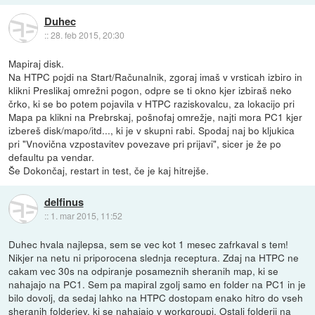
Duhec
::
28. feb 2015, 20:30
Mapiraj disk.
Na HTPC pojdi na Start/Računalnik, zgoraj imaš v vrsticah izbiro in
klikni Preslikaj omrežni pogon, odpre se ti okno kjer izbiraš neko
črko, ki se bo potem pojavila v HTPC raziskovalcu, za lokacijo pri
Mapa pa klikni na Prebrskaj, pošnofaj omrežje, najti mora PC1 kjer
izbereš disk/mapo/itd..., ki je v skupni rabi. Spodaj naj bo kljukica
pri "Vnovična vzpostavitev povezave pri prijavi", sicer je že po
defaultu pa vendar.
Še Dokončaj, restart in test, če je kaj hitrejše.
delfinus
::
1. mar 2015, 11:52
Duhec hvala najlepsa, sem se vec kot 1 mesec zafrkaval s tem!
Nikjer na netu ni priporocena slednja receptura. Zdaj na HTPC ne
cakam vec 30s na odpiranje posameznih sheranih map, ki se
nahajajo na PC1. Sem pa mapiral zgolj samo en folder na PC1 in je
bilo dovolj, da sedaj lahko na HTPC dostopam enako hitro do vseh
sheranih folderjev, ki se nahajajo v workgroupi. Ostali folderji na