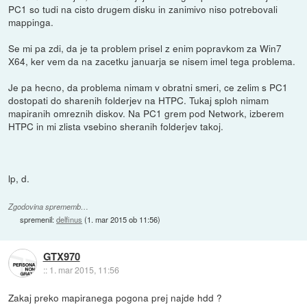
PC1 so tudi na cisto drugem disku in zanimivo niso potrebovali
mappinga.
Se mi pa zdi, da je ta problem prisel z enim popravkom za Win7
X64, ker vem da na zacetku januarja se nisem imel tega problema.
Je pa hecno, da problema nimam v obratni smeri, ce zelim s PC1
dostopati do sharenih folderjev na HTPC. Tukaj sploh nimam
mapiranih omreznih diskov. Na PC1 grem pod Network, izberem
HTPC in mi zlista vsebino sheranih folderjev takoj.
lp, d.
Zgodovina sprememb…
spremenil:
delfinus
(
1. mar 2015 ob 11:56
)
GTX970
::
1. mar 2015, 11:56
Zakaj preko mapiranega pogona prej najde hdd ?