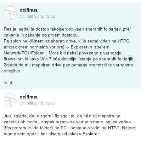
delfinus
::
1. mar 2015, 12:02
Res je, sedaj je dostop takojsen do vseh sheranih folderjev, prej
cakanje in cakanje ob prvem dostopu.
Pa sploh ne kliknem na sheran drive, ki je sedaj viden na HTPC,
ampak grem normalno kot prej -> Explorer in izberem
Network/PC1/Folder1. Mora biti nekaj povezano z varnostjo,
firewallom in kako Win 7 x64 dovolijo listanje po sheranih folderjih.
Zgleda da mu mappiran drive pac pomaga premostit te varnostne
omejitve.
lp, d.
delfinus
::
1. mar 2015, 19:26
Jup, zgleda, da je zgornji fix zgolj to, da mi disk mappira na
zacetku ob loginu, ampak tezava se vedno ostane, saj se vedno
30s potrebuje, da folderji na PC1 postanejo vidni na HTPC. Najprej
tega nisem opazil, ker nisem sel takoj v Explorer.