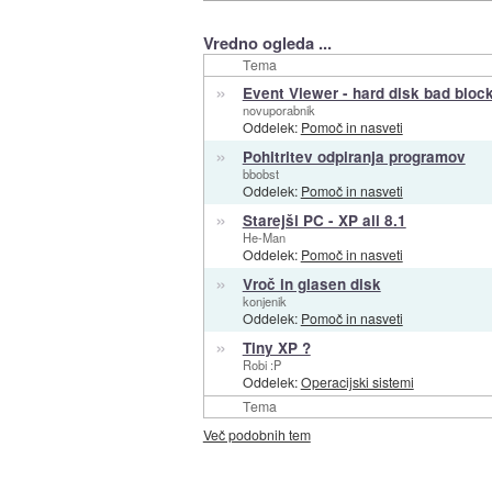
Vredno ogleda ...
Tema
»
Event Viewer - hard disk bad bloc
novuporabnik
Oddelek:
Pomoč in nasveti
»
Pohitritev odpiranja programov
bbobst
Oddelek:
Pomoč in nasveti
»
Starejši PC - XP ali 8.1
He-Man
Oddelek:
Pomoč in nasveti
»
Vroč in glasen disk
konjenik
Oddelek:
Pomoč in nasveti
»
Tiny XP ?
Robi :P
Oddelek:
Operacijski sistemi
Tema
Več podobnih tem