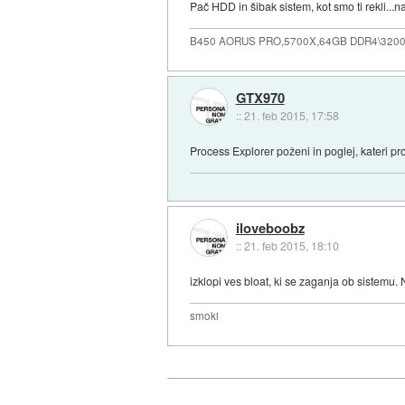
Pač HDD in šibak sistem, kot smo ti rekli...na
B450 AORUS PRO,5700X,64GB DDR4\3200
GTX970
::
21. feb 2015, 17:58
Process Explorer poženi in poglej, kateri pr
iloveboobz
::
21. feb 2015, 18:10
izklopi ves bloat, ki se zaganja ob sistemu.
smoki