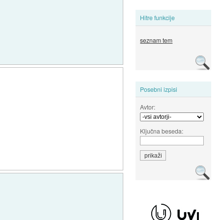
Hitre funkcije
seznam tem
Posebni izpisi
Avtor:
Ključna beseda: