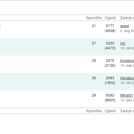
Sporočila
Ogledi
Zadnje s
k
21
5777
wasd
(4938)
2. avg 2
37
5320
mn
(4470)
13. okt 
29
2675
ilovebo
(2136)
10. sep
26
2083
Hayabu
(1802)
15. okt 
29
9392
Mihal01
(8825)
12. dec
Sporočila
Ogledi
Zadnje s