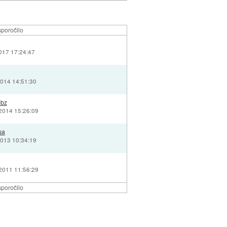
poročilo
017 17:24:47
2014 14:51:30
obz
 2014 15:26:09
sa
2013 10:34:19
 2011 11:56:29
poročilo