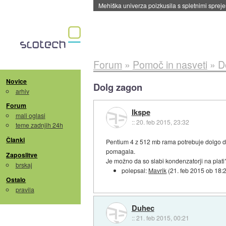
Mehiška univerza poizkusila s spletnimi sprejem
Forum
»
Pomoč in nasveti
»
D
Novice
Dolg zagon
arhiv
Forum
Ikspe
mali oglasi
::
20. feb 2015, 23:32
teme zadnjih 24h
Članki
Pentium 4 z 512 mb rama potrebuje dolgo da 
pomagala.
Zaposlitve
Je možno da so slabi kondenzatorji na plati
brskaj
polepsal:
Mavrik
(
21. feb 2015 ob 18:
Ostalo
pravila
Duhec
::
21. feb 2015, 00:21