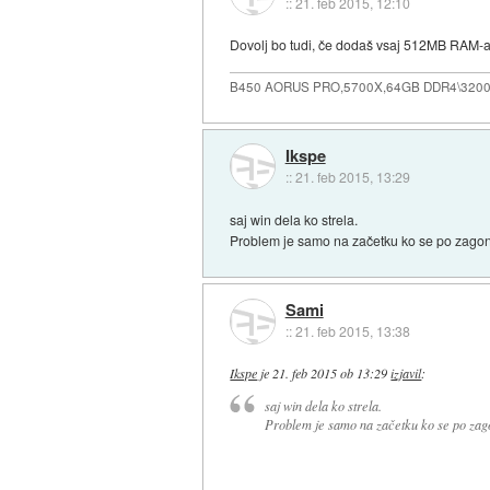
::
21. feb 2015, 12:10
Dovolj bo tudi, če dodaš vsaj 512MB RAM-a in
B450 AORUS PRO,5700X,64GB DDR4\3200
Ikspe
::
21. feb 2015, 13:29
saj win dela ko strela.
Problem je samo na začetku ko se po zagon
Sami
::
21. feb 2015, 13:38
Ikspe
je
21. feb 2015 ob 13:29
izjavil
:
saj win dela ko strela.
Problem je samo na začetku ko se po zago