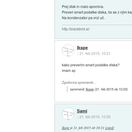
Prej disk in malo spomina.
Preveri smart podatke diska, če se z njim ka
Na kondenzator pa vrzi uč.
http://blackbird.si/
Ikspe
::
21. feb 2015, 10:21
kako preverim smart podatke diska?
imam xp
Zgodovina sprememb…
spremenil:
Ikspe
(
21. feb 2015 ob 10:23
)
Sami
::
21. feb 2015, 10:35
Ikspe
je
21. feb 2015 ob 10:21
izjavil
: