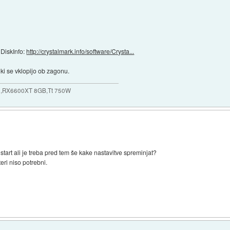
DiskInfo:
http://crystalmark.info/software/Crysta...
 ki se vklopijo ob zagonu.
,RX6600XT 8GB,Tt 750W
start ali je treba pred tem še kake nastavitve spreminjat?
eri niso potrebni.