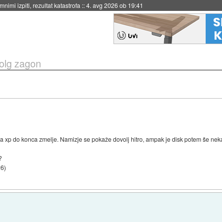
nimi izpiti, rezultat katastrofa
::
4. avg 2026 ob 19:41
olg zagon
xp do konca zmelje. Namizje se pokaže dovolj hitro, ampak je disk potem še nekaj 
?
26
)