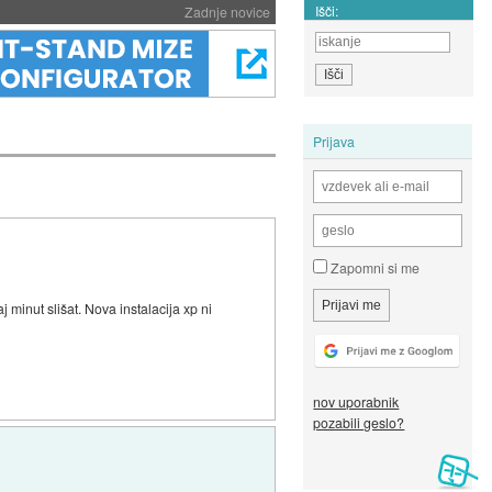
Išči:
Zadnje novice
Prijava
Zapomni si me
minut slišat. Nova instalacija xp ni
nov uporabnik
pozabili geslo?