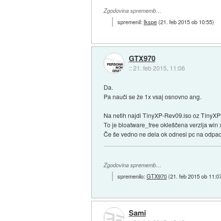
Zgodovina sprememb…
spremenil:
Ikspe
(
21. feb 2015 ob 10:55
)
GTX970
::
21. feb 2015, 11:06
Da.
Pa nauči se že 1x vsaj osnovno ang.
Na netih najdi TinyXP-Rev09.iso oz TinyXP
To je bloatware_free okleščena verzija win 
Če še vedno ne dela ok odnesi pc na odpad o
Zgodovina sprememb…
spremenilo:
GTX970
(
21. feb 2015 ob 11:0
Sami