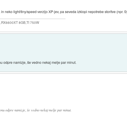
 neko light/tiny/speed verzijo XP-jev, pa seveda izklopi nepotrebe storitve (npr. S
,RX6600XT 8GB,Tt 750W
u odpre namizje, še vedno nekaj melje par minut.
nu odpre namizje, še vedno nekaj melje par minut.