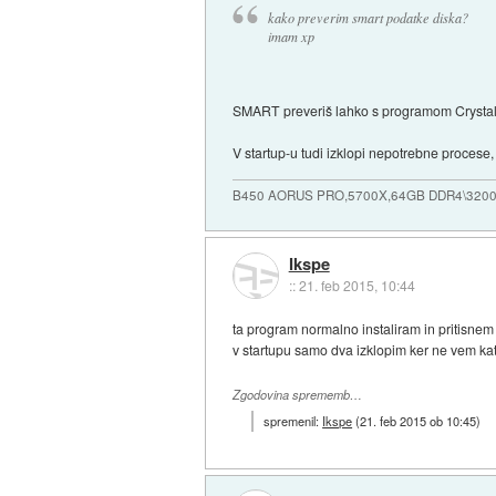
kako preverim smart podatke diska?
imam xp
SMART preveriš lahko s programom Crystal
V startup-u tudi izklopi nepotrebne procese,
B450 AORUS PRO,5700X,64GB DDR4\3200
Ikspe
::
21. feb 2015, 10:44
ta program normalno instaliram in pritisnem 
v startupu samo dva izklopim ker ne vem kat
Zgodovina sprememb…
spremenil:
Ikspe
(
21. feb 2015 ob 10:45
)