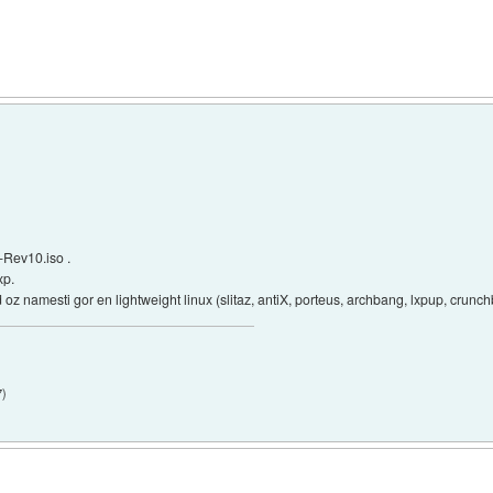
-Rev10.iso .
xp.
z namesti gor en lightweight linux (slitaz, antiX, porteus, archbang, lxpup, crunc
7
)