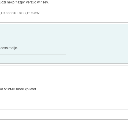
loži neko "lažjo" verzijo winsev.
,RX6600XT 8GB,Tt 750W
ocess melje.
 Na 512MB more xp letet.