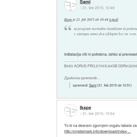
Sami
::
21. feb 2015, 10:49
Ikspe
je
21. feb 2015 ob 10:44
izjavil
:
ta program normalno instaliram in pritisne
v startupu samo dva izklopim ker ne vem k
Inštalacija niti ni potrebna, lahko si prene
B450 AORUS PRO,5700X,64GB DDR4\3200
Zgodovina sprememb…
spremenil:
Sami
(
21. feb 2015 ob 10:51
)
Ikspe
::
21. feb 2015, 10:54
To ki na desnem zgornjem vogalu tabele z
http://crystalmark.info/download/index-...