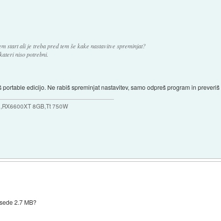
m start ali je treba pred tem še kake nastavitve spreminjat?
ateri niso potrebni.
seš portable edicijo. Ne rabiš spreminjat nastavitev, samo odpreš program in prever
,RX6600XT 8GB,Tt 750W
asede 2.7 MB?