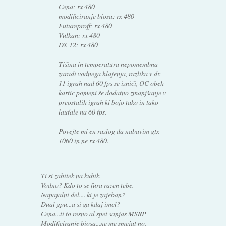
Cena: rx 480
modificiranje biosa: rx 480
Futureproff: rx 480
Vulkan: rx 480
DX 12: rx 480
Tišina in temperatura nepomembna
zaradi vodnega hlajenja, razlika v dx
11 igrah nad 60 fps se izniči, OC obeh
kartic pomeni še dodatno zmanjšanje v
preostalih igrah ki bojo tako in tako
laufale na 60 fps.
Povejte mi en razlog da nabavim gtx
1060 in ne rx 480.
Ti si zabitek na kubik.
Vodno? Kdo to se fura razen tebe.
Napajalni del.... ki je zajeban?
Dual gpu...a si ga kdaj imel?
Cena...ti to resno al spet sanjas MSRP
Modificiranje biosa...ne me smejat no.