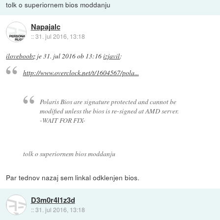
tolk o superiornem bios moddanju
Napajalc
::
31. jul 2016, 13:18
iloveboobz
je
31. jul 2016 ob 13:16
izjavil
:
http://www.overclock.net/t/1604567/pola...
Polaris Bios are signature protected and cannot be
modified unless the bios is re-signed at AMD server.
-WAIT FOR FIX-
tolk o superiornem bios moddanju
Par tednov nazaj sem linkal odklenjen bios.
D3m0r4l1z3d
::
31. jul 2016, 13:18