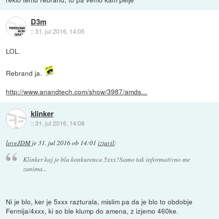
D3m
::
31. jul 2016, 14:05
LOL.
Rebrand ja.
http://www.anandtech.com/show/3987/amds...
klinker
::
31. jul 2016, 14:08
loveJDM
je
31. jul 2016 ob 14:01
izjavil
:
Klinker kaj je bla konkurenca 5xxx?Samo tak informativno me
zanima...
Ni je blo, ker je 5xxx razturala, mislim pa da je blo to obdobje
Fermija/4xxx, ki so ble klump do amena, z izjemo 460ke.