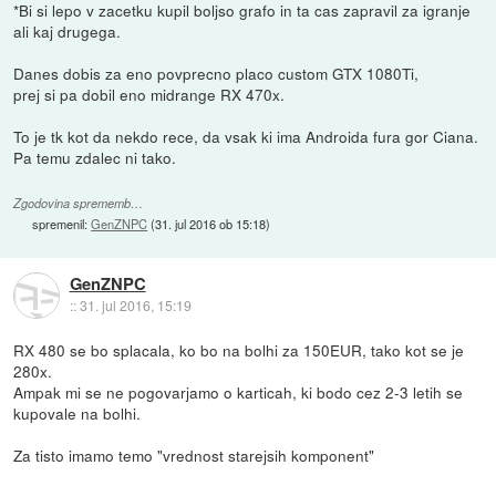
*Bi si lepo v zacetku kupil boljso grafo in ta cas zapravil za igranje
ali kaj drugega.
Danes dobis za eno povprecno placo custom GTX 1080Ti,
prej si pa dobil eno midrange RX 470x.
To je tk kot da nekdo rece, da vsak ki ima Androida fura gor Ciana.
Pa temu zdalec ni tako.
Zgodovina sprememb…
spremenil:
GenZNPC
(
31. jul 2016 ob 15:18
)
GenZNPC
::
31. jul 2016, 15:19
RX 480 se bo splacala, ko bo na bolhi za 150EUR, tako kot se je
280x.
Ampak mi se ne pogovarjamo o karticah, ki bodo cez 2-3 letih se
kupovale na bolhi.
Za tisto imamo temo "vrednost starejsih komponent"