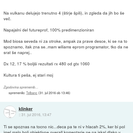
Na vulkanu delujejo trenutno 4 (štirje špili), in zgleda da jih bo še
več.
Napajalni del futureprof, 100% predimenzioniran
Mod biosa seveda ni za otroke, ampak za prave desce, ki se na to
spoznamo, itak zna se..mam wiliams eprom programator, tko da ne
srat še naprej..
Dx 12, 17 % boljši rezultati rx 480 od gtx 1060
Kultura ti peša, ej stari moj
Zgodovina sprememb…
spremenilo:
Telbanc
(
31. jul 2016 ob 13:46
)
klinker
::
31. jul 2016, 13:47
Ti se spoznas na tocno nic...deca pa te ni v hlacah 2%, ker bi pol
imel malo bolj objektivne overall komentarje ne pa iskal dlako v