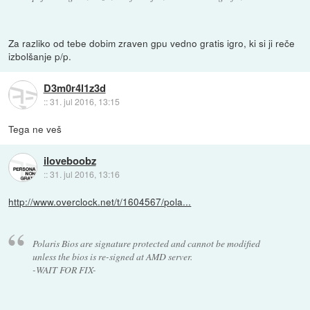
Za razliko od tebe dobim zraven gpu vedno gratis igro, ki si ji reče
izbolšanje p/p.
D3m0r4l1z3d
::
31. jul 2016, 13:15
Tega ne veš
iloveboobz
::
31. jul 2016, 13:16
http://www.overclock.net/t/1604567/pola...
Polaris Bios are signature protected and cannot be modified
unless the bios is re-signed at AMD server.
-WAIT FOR FIX-