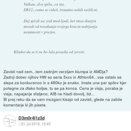
Vulkan...dva spila...ce sta.
DX12...cemo se videti, trenutno nekih razlik ni.
Dej spizdi na zrak med ljudi, ker imas skurjen
mozak od tweakanja tvojega krsa in nabijanja
neumnosti v prazno.
Klinker da se ti ne bo lula posušla od zavisti.
Zavisti nad cem...tem zadnjim verzijam klumpa iz AMDja?
Zadnji dober njihov HW so seria 5xxx in Athlon64...vse ostalo se
slepa za konkurenco in s 480ko je enako. Imate une par spilov kjer
potegne za dlako boljse, tu se pa konca. Cena je visja, poraba je
visja, napajanje sfaljeno, AIB ne hladi dovolj, itd...
Bi prej reku da se vam mozgani kisajo od zavisti, glede na zabite
komentarje ki jih pisete.
D3m0r4l1z3d
::
31. jul 2016, 13:40