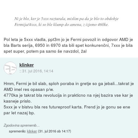
Ni je blo, ker je 5xxx razturala, mislim pa da je blo to obdobje
Fermija/4xxx, ki so ble klump do amena, z izjemo 460ke.
Pol leta je 5xxx vladla, ppt3m jo je Fermi povozil in odgovor AMD je
bla Barts serija, 6950 in 6970 sta bili spet konkurenčni, 7xxx je bila
spet super, potem pa samo še navzdol, žal
klinker
::
31. jul 2016, 14:14
Hmm, Fermi je bil slab, sploh poraba in gretje so ga jebali...takrat je
AMD imel res opasan p/w.
4770ka je takrat bla revolucija in prakticno na njej bazira vse kar je
kasneje prislo.
5xxx je v bistvu bla res futureproof karta. Frend jo je gonu se ene
par let nazaj bp.
Zgodovina sprememb…
spremenilo:
klinker
(
31. jul 2016 ob 14:17
)