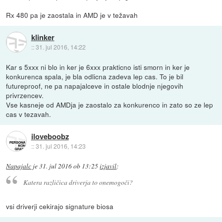
Rx 480 pa je zaostala in AMD je v težavah
klinker
::
31. jul 2016, 14:22
Kar s 5xxx ni blo in ker je 6xxx prakticno isti smorn in ker je
konkurenca spala, je bla odlicna zadeva lep cas. To je bil
futureproof, ne pa napajalceve in ostale blodnje njegovih
privrzencev.
Vse kasneje od AMDja je zaostalo za konkurenco in zato so ze lep
cas v tezavah.
iloveboobz
::
31. jul 2016, 14:23
Napajalc
je
31. jul 2016 ob 13:25
izjavil
:
Katera različica driverja to onemogoči?
vsi driverji cekirajo signature biosa