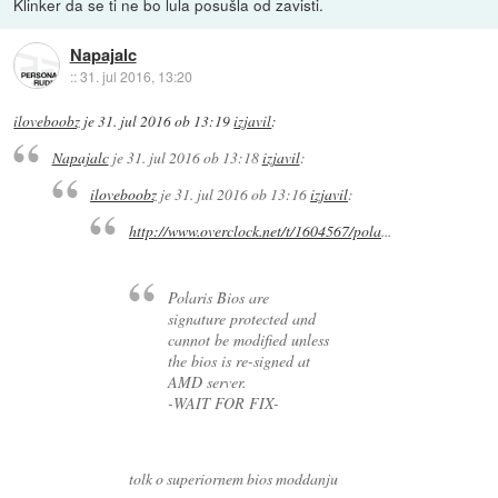
Klinker da se ti ne bo lula posušla od zavisti.
Napajalc
::
31. jul 2016, 13:20
iloveboobz
je
31. jul 2016 ob 13:19
izjavil
:
Napajalc
je
31. jul 2016 ob 13:18
izjavil
:
iloveboobz
je
31. jul 2016 ob 13:16
izjavil
:
http://www.overclock.net/t/1604567/pola
...
Polaris Bios are
signature protected and
cannot be modified unless
the bios is re-signed at
AMD server.
-WAIT FOR FIX-
tolk o superiornem bios moddanju