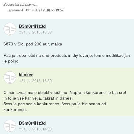
Zgodovina sprememb…
spremenil:
D3m
(
31. jul 2016 ob 13:57
)
D3m0r4l1z3d
::
31. jul 2016, 13:58
6870 v Slo. pod 200 eur, majka
Pač je treba ločit na end products in diy loverje, tem o modifikacijah
je polno
klinker
::
31. jul 2016, 13:59
C'mon...vsaj malo objektivnosti no. Napram konkurenci je bla srot
in to je vse kar velja, takrat in danes.
5xxx je pac scala konkurenco, 6xxx pa je bla scana od
konkurence.
D3m0r4l1z3d
::
31. jul 2016, 14:00