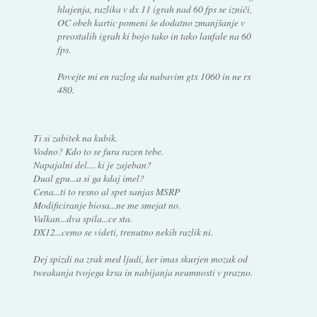
hlajenja, razlika v dx 11 igrah nad 60 fps se izniči,
OC obeh kartic pomeni še dodatno zmanjšanje v
preostalih igrah ki bojo tako in tako laufale na 60
fps.
Povejte mi en razlog da nabavim gtx 1060 in ne rx
480.
Ti si zabitek na kubik.
Vodno? Kdo to se fura razen tebe.
Napajalni del.... ki je zajeban?
Dual gpu...a si ga kdaj imel?
Cena...ti to resno al spet sanjas MSRP
Modificiranje biosa...ne me smejat no.
Vulkan...dva spila...ce sta.
DX12...cemo se videti, trenutno nekih razlik ni.
Dej spizdi na zrak med ljudi, ker imas skurjen mozak od
tweakanja tvojega krsa in nabijanja neumnosti v prazno.