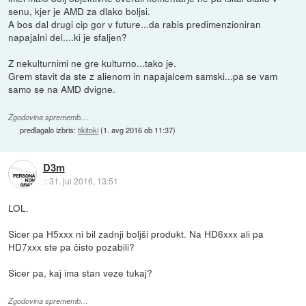
senu, kjer je AMD za dlako boljsi.
A bos dal drugi cip gor v future...da rabis predimenzioniran
napajalni del....ki je sfaljen?
Z nekulturnimi ne gre kulturno...tako je.
Grem stavit da ste z alienom in napajalcem samski...pa se vam
samo se na AMD dvigne.
Zgodovina sprememb…
predlagalo izbris:
tikitoki
(
1. avg 2016 ob 11:37
)
D3m
::
31. jul 2016, 13:51
LOL.
Sicer pa H5xxx ni bil zadnji boljši produkt. Na HD6xxx ali pa
HD7xxx ste pa čisto pozabili?
Sicer pa, kaj ima stan veze tukaj?
Zgodovina sprememb…