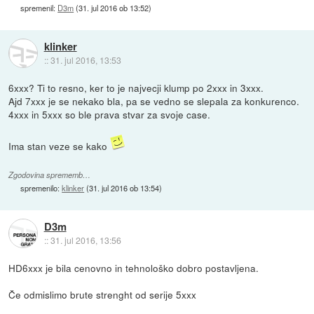
spremenil:
D3m
(
31. jul 2016 ob 13:52
)
klinker
::
31. jul 2016, 13:53
6xxx? Ti to resno, ker to je najvecji klump po 2xxx in 3xxx.
Ajd 7xxx je se nekako bla, pa se vedno se slepala za konkurenco.
4xxx in 5xxx so ble prava stvar za svoje case.
Ima stan veze se kako
Zgodovina sprememb…
spremenilo:
klinker
(
31. jul 2016 ob 13:54
)
D3m
::
31. jul 2016, 13:56
HD6xxx je bila cenovno in tehnološko dobro postavljena.
Če odmislimo brute strenght od serije 5xxx