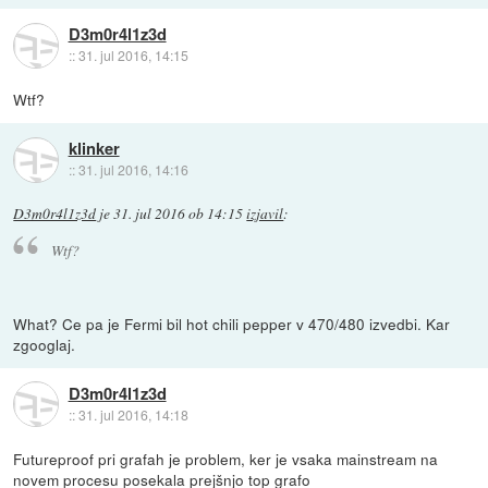
D3m0r4l1z3d
::
31. jul 2016, 14:15
Wtf?
klinker
::
31. jul 2016, 14:16
D3m0r4l1z3d
je
31. jul 2016 ob 14:15
izjavil
:
Wtf?
What? Ce pa je Fermi bil hot chili pepper v 470/480 izvedbi. Kar
zgooglaj.
D3m0r4l1z3d
::
31. jul 2016, 14:18
Futureproof pri grafah je problem, ker je vsaka mainstream na
novem procesu posekala prejšnjo top grafo