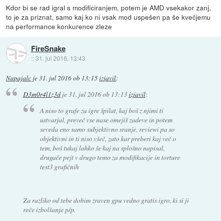
Kdor bi se rad igral s modificiranjem, potem je AMD vsekakor zanj,
to je za priznat, samo kaj ko ni vsak mod uspešen pa še kvečjemu
na performance konkurence zleze
FireSnake
::
31. jul 2016, 13:43
Napajalc
je
31. jul 2016 ob 13:15
izjavil
:
D3m0r4l1z3d
je
31. jul 2016 ob 13:13
izjavil
:
A niso to grafe za igre špilat, kaj boš z njimi ti
ustvarjal, preveč vse nase omejiš zadeve in potem
seveda eno samo subjektivno sranje, reviewi pa so
objektivni in ti niso všeč, zato kar preberi kaj več o
tem, boš tukaj lahko še kaj na splošno napisal,
drugače pejt v drugo temo za modifikacije in torture
test3 grafičnih
Za razliko od tebe dobim zraven gpu vedno gratis igro, ki si ji
reče izbolšanje p/p.