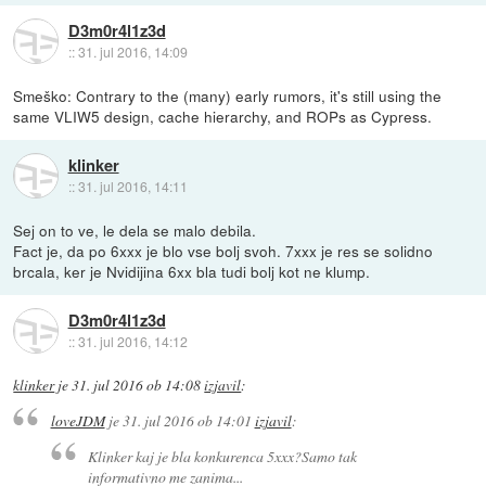
D3m0r4l1z3d
::
31. jul 2016, 14:09
Smeško: Contrary to the (many) early rumors, it's still using the
same VLIW5 design, cache hierarchy, and ROPs as Cypress.
klinker
::
31. jul 2016, 14:11
Sej on to ve, le dela se malo debila.
Fact je, da po 6xxx je blo vse bolj svoh. 7xxx je res se solidno
brcala, ker je Nvidijina 6xx bla tudi bolj kot ne klump.
D3m0r4l1z3d
::
31. jul 2016, 14:12
klinker
je
31. jul 2016 ob 14:08
izjavil
:
loveJDM
je
31. jul 2016 ob 14:01
izjavil
:
Klinker kaj je bla konkurenca 5xxx?Samo tak
informativno me zanima...