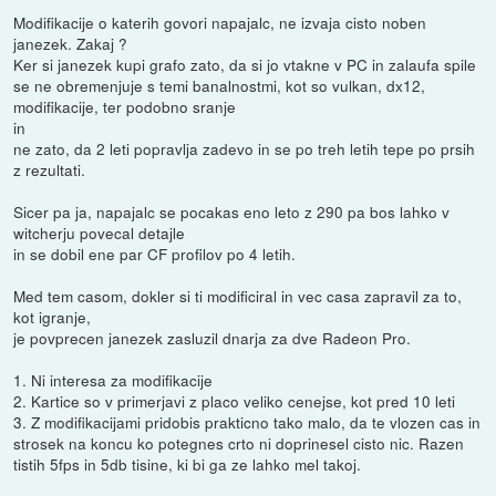
Modifikacije o katerih govori napajalc, ne izvaja cisto noben
janezek. Zakaj ?
Ker si janezek kupi grafo zato, da si jo vtakne v PC in zalaufa spile
se ne obremenjuje s temi banalnostmi, kot so vulkan, dx12,
modifikacije, ter podobno sranje
in
ne zato, da 2 leti popravlja zadevo in se po treh letih tepe po prsih
z rezultati.
Sicer pa ja, napajalc se pocakas eno leto z 290 pa bos lahko v
witcherju povecal detajle
in se dobil ene par CF profilov po 4 letih.
Med tem casom, dokler si ti modificiral in vec casa zapravil za to,
kot igranje,
je povprecen janezek zasluzil dnarja za dve Radeon Pro.
1. Ni interesa za modifikacije
2. Kartice so v primerjavi z placo veliko cenejse, kot pred 10 leti
3. Z modifikacijami pridobis prakticno tako malo, da te vlozen cas in
strosek na koncu ko potegnes crto ni doprinesel cisto nic. Razen
tistih 5fps in 5db tisine, ki bi ga ze lahko mel takoj.