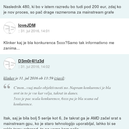
Naslednik 480, ki bo v istem razredu bo tudi pod 200 eur, zdaj ko
je nov proces, so pač drage razmeroma za mainstream grafe
loveJDM
::
31. jul 2016, 14:01
Klinker kaj je bla konkurenca 5xxx?Samo tak informativno me
zanima...
D3m0r4l1z3d
::
31. jul 2016, 14:02
klinker
je
31. jul 2016 ob 13:59
izjavil
:
C'mon...vsaj malo objektivnosti no. Napram konkurenci je bla
srot in to je vse kar velja, takrat in danes.
5xxx je pac scala konkurenco, 6xxx pa je bla scana od
konkurence.
Itak, saj je bila bolj 5 serije kot 6, že takrat ga je AMD začel srat s
mainstream gpu, ko je staro tehnologijo uporabljal, lahko bi se
reklo temu rebrand, to pa vemo kam pelje