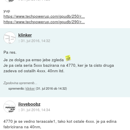
yup
https://www.techpowerup.com/gpudb/250/r...
https://www.techpowerup.com/gpudb/290/r...
klinker
::
31. jul 2016, 14:32
Pa res.
Je ze dolga pa emso jebe zgleda
Je pa cela seria 5xxx bazirana na 4770, ker je ta cisto druga
zadeva od ostalih 4xxx. 40nm itd.
Zgodovina sprememb…
spremenilo:
klinker
(
31. jul 2016 ob 14:32
)
iloveboobz
::
31. jul 2016, 14:34
4770 je se vedno terascale1, tako kot ostale 4xxx. je pa edina
fabricirana na 40nm,