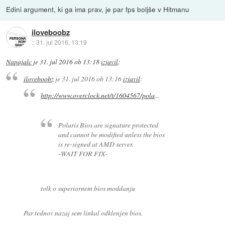
Edini argument, ki ga ima prav, je par fps boljše v Hitmanu
iloveboobz
::
31. jul 2016, 13:19
Napajalc
je
31. jul 2016 ob 13:18
izjavil
:
iloveboobz
je
31. jul 2016 ob 13:16
izjavil
:
http://www.overclock.net/t/1604567/pola
...
Polaris Bios are signature protected
and cannot be modified unless the bios
is re-signed at AMD server.
-WAIT FOR FIX-
tolk o superiornem bios moddanju
Par tednov nazaj sem linkal odklenjen bios.