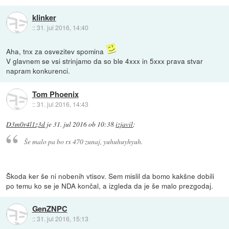
klinker
::
31. jul 2016, 14:40
Aha, tnx za osvezitev spomina
V glavnem se vsi strinjamo da so ble 4xxx in 5xxx prava stvar
napram konkurenci.
Tom Phoenix
::
31. jul 2016, 14:43
D3m0r4l1z3d
je
31. jul 2016 ob 10:38
izjavil
:
Še malo pa bo rx 470 zunaj, yuhuhuyhyuh.
Škoda ker še ni nobenih vtisov. Sem mislil da bomo kakšne dobili
po temu ko se je NDA končal, a izgleda da je še malo prezgodaj.
GenZNPC
::
31. jul 2016, 15:13