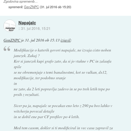
Zgodovina sprememb…
spremenil:
GenZNPC
(
31. jul 2016 ob 15:20
)
Napajalc
::
31. jul 2016, 15:21
GenZNPC
je
31. jul 2016 ob 15:13
izjavil
:
Modifikacije o katerih govori napajalc, ne izvaja cisto noben
janezek. Zakaj ?
Ker si janezek kupi grafo zato, da si jo vtakne v PC in zalaufa
spile
se ne obremenjuje s temi banalnostmi, kot so vulkan, dx12,
modifikacije, ter podobno sranje
in
ne zato, da 2 leti popravlja zadevo in se po treh letih tepe po
prsih z rezultati.
Sicer pa ja, napajalc se pocakas eno leto z 290 pa bos lahko v
witcherju povecal detajle
in se dobil ene par CF profilov po 4 letih.
Med tem casom, dokler si ti modificiral in vec casa zapravil za