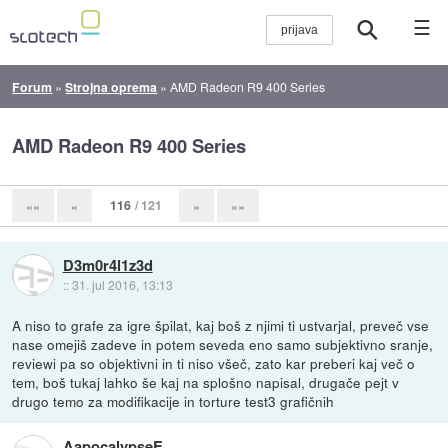
☰
Forum
»
Strojna oprema
»
AMD Radeon R9 400 Series
AMD Radeon R9 400 Series
116
/ 121
««
«
»
»»
D3m0r4l1z3d
::
31. jul 2016, 13:13
A niso to grafe za igre špilat, kaj boš z njimi ti ustvarjal, preveč vse
nase omejiš zadeve in potem seveda eno samo subjektivno sranje,
reviewi pa so objektivni in ti niso všeč, zato kar preberi kaj več o
tem, boš tukaj lahko še kaj na splošno napisal, drugače pejt v
drugo temo za modifikacije in torture test3 grafičnih
AapocalypseE