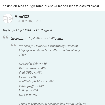
odklenjen bios za 8gb rama ni enako modan bios z lastnimi clocki.
Alien123
::
31. jul 2016, 13:19
klinker
je
31. jul 2016 ob 12:55
izjavil
:
Napajalc
je
31. jul 2016 ob 12:48
izjavil
:
Veš kako je v realnosti v kombinaciji z vodnim
hlajenjem + referenčna rx 480 ali referenčna gtx
1060:
Napajalni del: rx 480
Količin rama: rx 480
dual GPU: rx 480
Cena: rx 480
modificiranje biosa: rx 480
Futureproff: rx 480
Vulkan: rx 480
DX 12: rx 480
Tišina in temperatura nepomembna zaradi vodnega