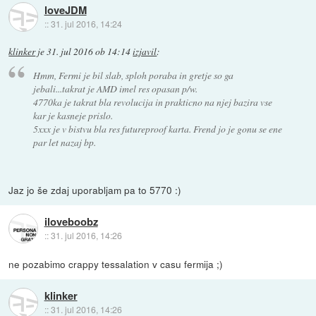
loveJDM
::
31. jul 2016, 14:24
klinker
je
31. jul 2016 ob 14:14
izjavil
:
Hmm, Fermi je bil slab, sploh poraba in gretje so ga
jebali...takrat je AMD imel res opasan p/w.
4770ka je takrat bla revolucija in prakticno na njej bazira vse
kar je kasneje prislo.
5xxx je v bistvu bla res futureproof karta. Frend jo je gonu se ene
par let nazaj bp.
Jaz jo še zdaj uporabljam pa to 5770 :)
iloveboobz
::
31. jul 2016, 14:26
ne pozabimo crappy tessalation v casu fermija ;)
klinker
::
31. jul 2016, 14:26