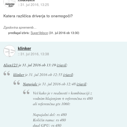
::
31. jul 2016, 13:25
Katera različica driverja to onemogoči?
Zgodovina sprememb…
predlagal izbris:
SuperVeloce
(
31. jul 2016 ob 13:30
)
klinker
::
31. jul 2016, 13:38
Alien123
je
31. jul 2016 ob 13:19
izjavil
:
klinker
je
31. jul 2016 ob 12:55
izjavil
:
Napajalc
je
31. jul 2016 ob 12:48
izjavil
:
Veš kako je v realnosti v kombinaciji z
vodnim hlajenjem + referenčna rx 480
ali referenčna gtx 1060:
Napajalni del: rx 480
Količin rama: rx 480
dual GPU: rx 480