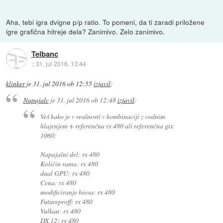
Aha, tebi igra dvigne p/p ratio. To pomeni, da ti zaradi priložene
igre grafična hitreje dela? Zanimivo. Zelo zanimivo.
Telbanc
::
31. jul 2016, 13:44
klinker
je
31. jul 2016 ob 12:55
izjavil
:
Napajalc
je
31. jul 2016 ob 12:48
izjavil
:
Veš kako je v realnosti v kombinaciji z vodnim
hlajenjem + referenčna rx 480 ali referenčna gtx
1060:
Napajalni del: rx 480
Količin rama: rx 480
dual GPU: rx 480
Cena: rx 480
modificiranje biosa: rx 480
Futureproff: rx 480
Vulkan: rx 480
DX 12: rx 480