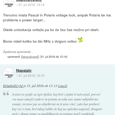
::
31. jul 2016, 13:14
Trenutno imata Pascal in Polaris voltage lock, ampak Polaris še ma
probleme s power target...
Glede unlockanja voltaže pa bo že čez čas možno pri obeh.
Bomo videli koliko bo šlo MHz z dvigom voltov
Zgodovina sprememb…
spremenil:
AapocalypseE
(
31. jul 2016 ob 13:14
)
Napajalc
::
31. jul 2016, 13:15
D3m0r4l1z3d
je
31. jul 2016 ob 13:13
izjavil
:
A niso to grafe za igre špilat, kaj boš z njimi ti ustvarjal, preveč
vse nase omejiš zadeve in potem seveda eno samo subjektivno
sranje, reviewi pa so objektivni in ti niso všeč, zato kar preberi
kaj več o tem, boš tukaj lahko še kaj na splošno napisal, drugače
pejt v drugo temo za modifikacije in torture test3 grafičnih