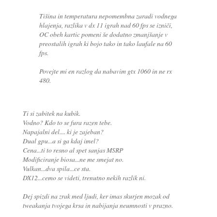
Tišina in temperatura nepomembna zaradi vodnega
hlajenja, razlika v dx 11 igrah nad 60 fps se izniči,
OC obeh kartic pomeni še dodatno zmanjšanje v
preostalih igrah ki bojo tako in tako laufale na 60
fps.
Povejte mi en razlog da nabavim gtx 1060 in ne rx
480.
Ti si zabitek na kubik.
Vodno? Kdo to se fura razen tebe.
Napajalni del.... ki je zajeban?
Dual gpu...a si ga kdaj imel?
Cena...ti to resno al spet sanjas MSRP
Modificiranje biosa...ne me smejat no.
Vulkan...dva spila...ce sta.
DX12...cemo se videti, trenutno nekih razlik ni.
Dej spizdi na zrak med ljudi, ker imas skurjen mozak od
tweakanja tvojega krsa in nabijanja neumnosti v prazno.