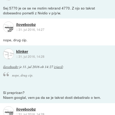
Sej 5770 je ce se ne motim rebrand 4770. Z njo so takrat
dobesedno pometli z Nvidio v p/p/w.
iloveboobz
::
31. jul 2016, 14:27
nope, drug cip.
klinker
::
31. jul 2016, 14:28
iloveboobz
je
31. jul 2016 ob 14:27
izjavil
:
nope, drug cip.
Si preprican?
Nisem googlal, vem pa da se je takrat dosti debatiralo o tem.
iloveboobz
::
31. jul 2016, 14:28