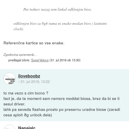
Par tednov nazaj sem linkal odklenjen bios.
odklenjen bios za 8gb rama ni enako modan bios z lastnimi
clocki.
Referenčne kartice so vse enake.
Zgodovina sprememb…
predlagal izbris:
SuperVeloce
(
31. jul 2016 ob 13:30
)
iloveboobz
::
31. jul 2016, 13:22
to ma vezo s cim tocno ?
fact je, da ta moment sam nemors moddat biosa, brez da bi se ti
sesul driver.
lahk pa seveda flashas prosto po presernu uradne biose (zaradi
cesa sploh 8g unlock dela)
Napajalc