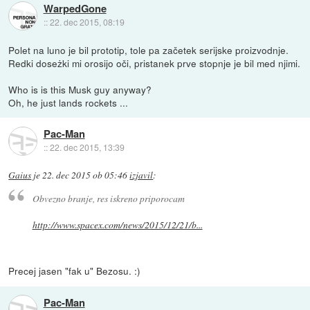
WarpedGone
::
22. dec 2015, 08:19
Polet na luno je bil prototip, tole pa začetek serijske proizvodnje.
Redki doseżki mi orosijo oči, pristanek prve stopnje je bil med njimi.
Who is is this Musk guy anyway?
Oh, he just lands rockets ...
Pac-Man
::
22. dec 2015, 13:39
Gaius
je
22. dec 2015 ob 05:46
izjavil
:
Obvezno branje, res iskreno priporocam
http://www.spacex.com/news/2015/12/21/b...
Precej jasen "fak u" Bezosu. :)
Pac-Man