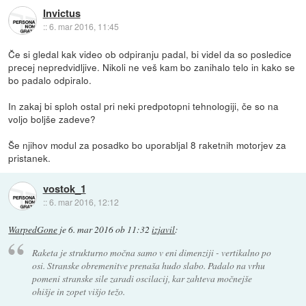
Invictus
::
6. mar 2016, 11:45
Če si gledal kak video ob odpiranju padal, bi videl da so posledice
precej nepredvidljive. Nikoli ne veš kam bo zanihalo telo in kako se
bo padalo odpiralo.
In zakaj bi sploh ostal pri neki predpotopni tehnologiji, če so na
voljo boljše zadeve?
Še njihov modul za posadko bo uporabljal 8 raketnih motorjev za
pristanek.
vostok_1
::
6. mar 2016, 12:12
WarpedGone
je
6. mar 2016 ob 11:32
izjavil
:
Raketa je strukturno močna samo v eni dimenziji - vertikalno po
osi. Stranske obremenitve prenaša hudo slabo. Padalo na vrhu
pomeni stranske sile zaradi oscilacij, kar zahteva močnejše
ohišje in zopet višjo težo.