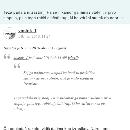
Teža padala ni zastonj. Pa še nikamor ga nimaš vtaknit v prvo
stopnjo, plus tega rabiš ojačati trup, ki bo zdržal sunek ob odprtju.
vostok_1
::
6. mar 2016, 11:24
Invictus
je
6. mar 2016 ob 11:12
izjavil
:
vostok_1
je
6. mar 2016 ob 11:09
izjavil
:
Sej ga podpiram, ampak ko imaš tu praktično
zastonj zavoro (atmosfero) je malo škoda ne
izkoristit.
Teža padala ni zastonj. Pa še nikamor ga nimaš vtaknit v prvo
stopnjo, plus tega rabiš ojačati trup, ki bo zdržal sunek ob
odprtju.
Če pogledaš raketo, vidiš da ima kup izrastkov. Nardit eno