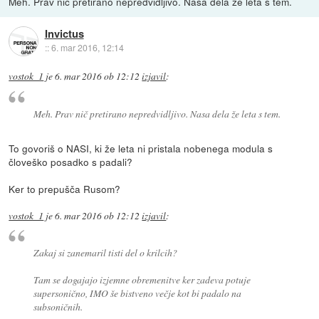
Meh. Prav nič pretirano nepredvidljivo. Nasa dela že leta s tem.
Invictus
::
6. mar 2016, 12:14
vostok_1
je
6. mar 2016 ob 12:12
izjavil
:
Meh. Prav nič pretirano nepredvidljivo. Nasa dela že leta s tem.
To govoriš o NASI, ki že leta ni pristala nobenega modula s
človeško posadko s padali?
Ker to prepušča Rusom?
vostok_1
je
6. mar 2016 ob 12:12
izjavil
:
Zakaj si zanemaril tisti del o krilcih?
Tam se dogajajo izjemne obremenitve ker zadeva potuje
supersonično, IMO še bistveno večje kot bi padalo na
subsoničnih.