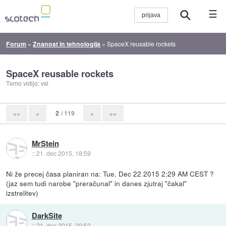
☰
Forum
»
Znanost in tehnologija
»
SpaceX reusable rockets
SpaceX reusable rockets
Temo vidijo: vsi
2
/ 119
««
«
»
»»
MrStein
::
21. dec 2015, 18:59
Ni že precej časa planiran na: Tue, Dec 22 2015 2:29 AM CEST ?
(jaz sem tudi narobe "preračunal" in danes zjutraj "čakal"
izstrelitev)
DarkSite
::
21. dec 2015, 20:52