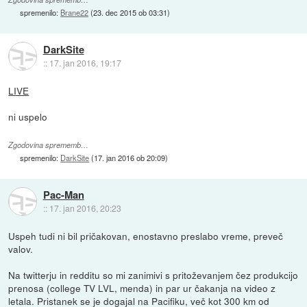
spremenilo:
Brane22
(
23. dec 2015 ob 03:31
)
DarkSite
::
17. jan 2016, 19:17
LIVE
ni uspelo
Zgodovina sprememb…
spremenilo:
DarkSite
(
17. jan 2016 ob 20:09
)
Pac-Man
::
17. jan 2016, 20:23
Uspeh tudi ni bil pričakovan, enostavno preslabo vreme, preveč
valov.
Na twitterju in redditu so mi zanimivi s pritoževanjem čez produkcijo
prenosa (college TV LVL, menda) in par ur čakanja na video z
letala. Pristanek se je dogajal na Pacifiku, več kot 300 km od