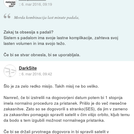
::
6. mar 2016, 09:19
Morda kombinacija last minute padala,
Zakaj ta obsesija s padali?
Sistem s padalom ima svoje lastne komplikacije, zahteva svoj
lasten volumen in ima svojo težo.
Če bi se stvar obnesla, bi se uporabljala.
DarkSite
::
6. mar 2016, 09:42
Šlo je za zelo redko misijo. Takih misij ne bo veliko.
Namreč, če bi izstrelili na dogovorjeni datum potem bi 1 stopnja
imela normalno proceduro za pristanek. Prišlo je do več mesečne
zakasnitve. Zato so se dogovorili s stranko(SES), da jim v zameno
za zakasnitev pomagajo spraviti satelit v čim višjo orbito, kljub temu
da bodo s tem izgubili možnost normalnega pristanka.
Če bi se držali prvotnega dogovora in bi spravili satelit v