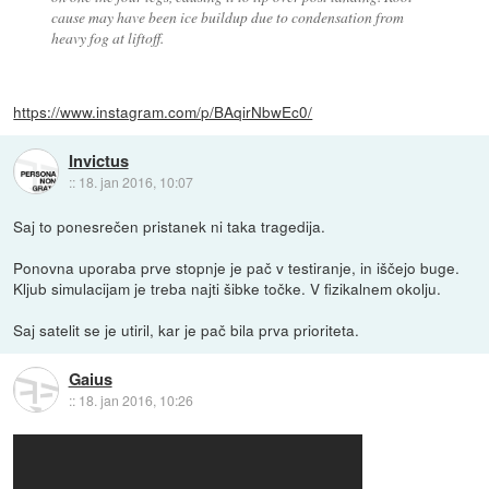
cause may have been ice buildup due to condensation from
heavy fog at liftoff.
https://www.instagram.com/p/BAqirNbwEc0/
Invictus
::
18. jan 2016, 10:07
Saj to ponesrečen pristanek ni taka tragedija.
Ponovna uporaba prve stopnje je pač v testiranje, in iščejo buge.
Kljub simulacijam je treba najti šibke točke. V fizikalnem okolju.
Saj satelit se je utiril, kar je pač bila prva prioriteta.
Gaius
::
18. jan 2016, 10:26