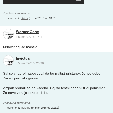
Zgodovina sprememb…
spremenil:
Gaius
(
5. mar 2016 ob 13:31
)
WarpedGone
::
5. mar 2016, 14:11
Mrhovinarji se mastijo.
Invictus
::
5. mar 2016, 20:30
Saj so vnaprej napovedali da bo najbrž pristanek šel po gobe.
Zaradi premalo goriva.
Ampak probali so pa vseeno. Saj so testni podatki tudi pomembni.
Za novo verzijo rakete (1.1).
Zgodovina sprememb…
spremenil:
Invictus
(
5. mar 2016 ob 20:32
)