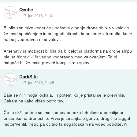
Qcube
::
17. jan 2016, 21:31
Bi bilo zanimivo vedet če upošteva gibanje drone ship-a v valovih
že med spuščanjem in prilagodi hitrosti da pristane v trenutku ko je
najbolj vodoravna med valovi.
Alternativna možnost bi bila da bi celotna platforma na drone shipu
bla na hidravliki in vedno vodoravno med valovanjem. To bi
mogoče bil že malo preveč kompliciran splav.
DarkSite
::
17. jan 2016, 21:45
Baje se ni 1 noga lockala. In potem, ko je pristal se je prevrnila.
Čakam na kako video potrditev.
Če to drži, potem so imeli ponovno neko tehnično anomalijo pri
pristanku na droneship. Prvič je zmanjkalo goriva, drugič je laggal
motor/ventil, tretjič pa očitno ta noga(čakam na video potrditev)?