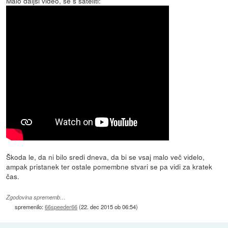
Malo daljši video, še s sateliti:
Škoda le, da ni bilo sredi dneva, da bi se vsaj malo več videlo,
ampak pristanek ter ostale pomembne stvari se pa vidi za kratek
čas.
Zgodovina sprememb…
spremenilo:
66speeder66
(
22. dec 2015 ob 06:54
)