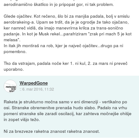
aerodinamično škatlico in jo pripopat gor, ni tak problem.
Glede ojačitev. Kot rečeno, šlo bi za manjša padala, bolj v smislu
aerobrakeing-a. Upam se trdit, da je je ogrodje že tako ojačano,
ker namreč vidiš, da imajo manevrirna krilca za trans-sonično
padanje. In kot je Musk rekel...parafriziram "zrak pri mach 5 je kot
melasa".
In itak jih montiraš na rob, kjer je največ ojačitev...drugo pa ni
pomembno.
Tko da vstrajam, padala noče ker 1. ni kul, 2. za mars ni preveč
uporabno.
WarpedGone
::
6. mar 2016, 11:32
Raketa je strukturno močna samo v eni dimenziji - vertikalno po
osi. Stranske obremenitve prenaša hudo slabo. Padalo na vrhu
pomeni stranske sile zaradi oscilacij, kar zahteva močnejše ohišje
in zopet višjo težo.
Ni za brezveze raketna znanost raketna znanost.