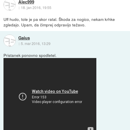
Alec999
::
18. jan 2016, 19:55
Uff hudo, tole je pa skor ratal. Škoda za nogico, nekam krhke
zgledajo. Upam, da čimprej odpravijo težavo.
Gaius
::
5. mar 2016, 13:29
Pristanek ponovno spodletel.