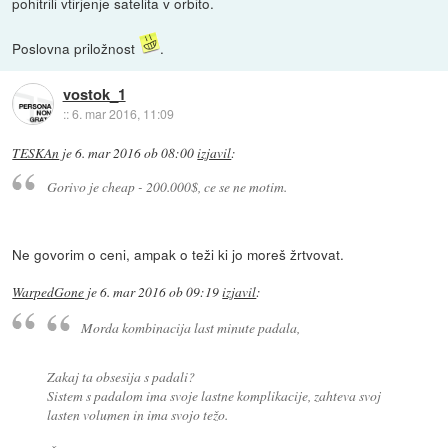
pohitrili vtirjenje satelita v orbito.
Poslovna priložnost
.
vostok_1
::
6. mar 2016, 11:09
TESKAn
je
6. mar 2016 ob 08:00
izjavil
:
Gorivo je cheap - 200.000$, ce se ne motim.
Ne govorim o ceni, ampak o teži ki jo moreš žrtvovat.
WarpedGone
je
6. mar 2016 ob 09:19
izjavil
:
Morda kombinacija last minute padala,
Zakaj ta obsesija s padali?
Sistem s padalom ima svoje lastne komplikacije, zahteva svoj
lasten volumen in ima svojo težo.