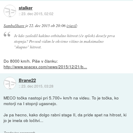
stalker
::
23. dec 2015, 02:02
SambaShare
je
22. dec 2015 ob 20:06
izjavil
:
Je kdo zasledil kakšno orbitalno hitrost (če sploh) doseže prva
stopnja? Povsod vidim le okvirno višino in maksimalno
"skupno" hitrost.
Do 8000 km/h. Piše v članku:
http://www.spacex.com/news/2015/12/21/b...
Brane22
::
23. dec 2015, 03:28
MECO točka nastopi pri 5.700+ km/h na videu. To je točka, ko
motorji na I stopnji ugasnejo.
Je pa hecno, kako dolgo rabni stage II, da pride spet na hitrost, ki
jo je imela ob ločitvi...
Zgodovina sprememb…