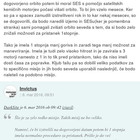
dogovorjeno orbito potem bi moral SES s pomočjo satelitskih
kemičnih motorjev počasi višati orbito. To bi jim vzelo mesece. Ker
so pa v spacex zamudili izstrelitveni rok in to kar nekaj mesecev, so
se dogovorilli, da bodo naredili izjemo in SESu(ker je pomembna
stranka) sami pomagali zvišati orbito seveda s tem, da si bodo zelo
znižali možnosti za pristanek 1stopnje.
Tako je imela 1 stopnja manj goriva in zaradi tega manj možnost za
manevriranje. Imela je tudi zelo visoko hitrost in je zavirala s 3
motorji namesto z 1 in to tik pred pristankom, tako da niso imeli
dosti časa za popravke. Kljub failu pa so dobilil veliko podatkov za
to specifično misijo in jih bodo seveda uporabili naslednjič, če bodo
naleteli na podobno misijo.
Invictus
::
6. mar 2016, 09:51
DarkSite
je
6. mar 2016 ob 09:42
izjavil
:
Šlo je za zelo redko misijo. Takih misij ne bo veliko.
Namreč, če bi izstrelili na dogovorjeni datum potem bi 1 stopnja
imela normalno proceduro za pristanek. Prišlo je do več