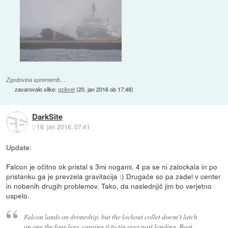
Zgodovina sprememb…
zavarovalo slike:
gzibret
(
20. jan 2016 ob 17:48
)
DarkSite
::
18. jan 2016, 07:41
Update:
Falcon je očitno ok pristal s 3mi nogami. 4 pa se ni zalockala in po
pristanku ga je prevzela gravitacija :) Drugače so pa zadel v center
in nobenih drugih problemov. Tako, da naslednjič jim bo verjetno
uspelo.
Falcon lands on droneship, but the lockout collet doesn't latch
on one the four legs, causing it to tip over post landing. Root