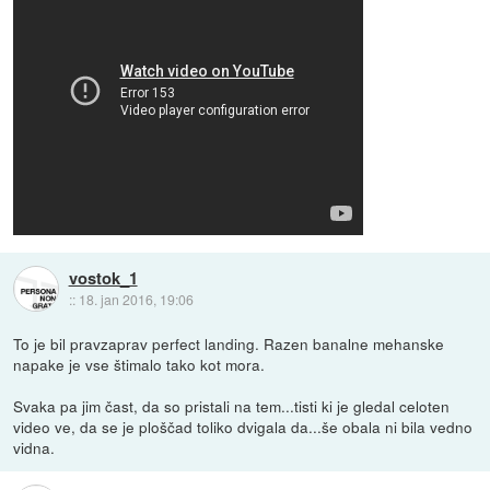
vostok_1
::
18. jan 2016, 19:06
To je bil pravzaprav perfect landing. Razen banalne mehanske
napake je vse štimalo tako kot mora.
Svaka pa jim čast, da so pristali na tem...tisti ki je gledal celoten
video ve, da se je ploščad toliko dvigala da...še obala ni bila vedno
vidna.