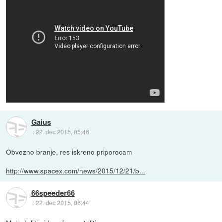
Gaius
::
22. dec 2015, 05:46
Obvezno branje, res iskreno priporocam
http://www.spacex.com/news/2015/12/21/b...
66speeder66
::
22. dec 2015, 06:44