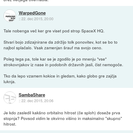
WarpedGone
::
22. dec 2015, 20:00
Tale nobenga več ker gre viset pod strop SpaceX HQ.
Stvari bojo zdizajnirane da zdržijo tolk ponovitev, kot se bo to
najbol splačalo. Vsak zamenjan šrauf ma svojo ceno.
Poleg tega pa, tole kar se je zgodilo je po mnenju *vse*
strokovnjakov iz nase in podobnih državnih jasli, čist nemogoče.
Tko da lepo vzamem kokice in gledam, kako globo gre zajčja
luknja.
SambaShare
::
22. dec 2015, 20:06
Je kdo zasledil kakšno orbitalno hitrost (če sploh) doseže prva
stopnja? Povsod vidim le okvirno višino in maksimalno "skupno"
hitrost.