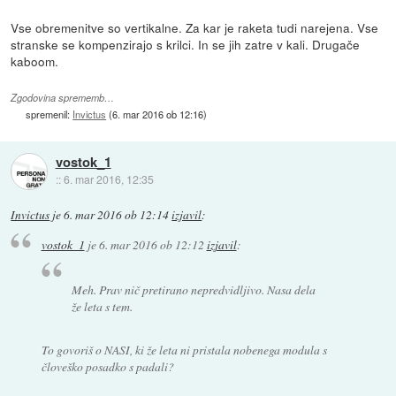
Vse obremenitve so vertikalne. Za kar je raketa tudi narejena. Vse
stranske se kompenzirajo s krilci. In se jih zatre v kali. Drugače
kaboom.
Zgodovina sprememb…
spremenil:
Invictus
(
6. mar 2016 ob 12:16
)
vostok_1
::
6. mar 2016, 12:35
Invictus
je
6. mar 2016 ob 12:14
izjavil
:
vostok_1
je
6. mar 2016 ob 12:12
izjavil
:
Meh. Prav nič pretirano nepredvidljivo. Nasa dela
že leta s tem.
To govoriš o NASI, ki že leta ni pristala nobenega modula s
človeško posadko s padali?