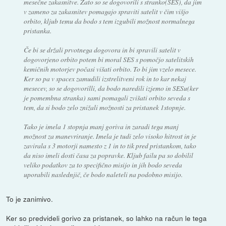
mesečne zakasnitve. Zato so se dogovorili s stranko(SES), da jim
v zameno za zakasnitev pomagajo spraviti satelit v čim višjo
orbito, kljub temu da bodo s tem izgubili možnost normalnega
pristanka.
Če bi se držali prvotnega dogovora in bi spravili satelit v
dogovorjeno orbito potem bi moral SES s pomočjo satelitskih
kemičnih motorjev počasi višati orbito. To bi jim vzelo mesece.
Ker so pa v spacex zamudili izstrelitveni rok in to kar nekaj
mesecev, so se dogovorilli, da bodo naredili izjemo in SESu(ker
je pomembna stranka) sami pomagali zvišati orbito seveda s
tem, da si bodo zelo znižali možnosti za pristanek 1stopnje.
Tako je imela 1 stopnja manj goriva in zaradi tega manj
možnost za manevriranje. Imela je tudi zelo visoko hitrost in je
zavirala s 3 motorji namesto z 1 in to tik pred pristankom, tako
da niso imeli dosti časa za popravke. Kljub failu pa so dobilil
veliko podatkov za to specifično misijo in jih bodo seveda
uporabili naslednjič, če bodo naleteli na podobno misijo.
To je zanimivo.
Ker so predvideli gorivo za pristanek, so lahko na račun le tega