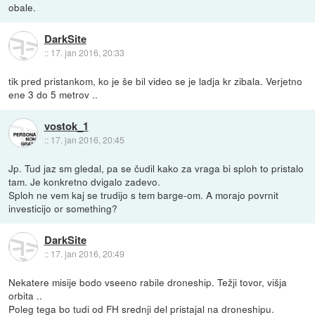
obale.
DarkSite
::
17. jan 2016, 20:33
tik pred pristankom, ko je še bil video se je ladja kr zibala. Verjetno
ene 3 do 5 metrov ..
vostok_1
::
17. jan 2016, 20:45
Jp. Tud jaz sm gledal, pa se čudil kako za vraga bi sploh to pristalo
tam. Je konkretno dvigalo zadevo.
Sploh ne vem kaj se trudijo s tem barge-om. A morajo povrnit
investicijo or something?
DarkSite
::
17. jan 2016, 20:49
Nekatere misije bodo vseeno rabile droneship. Težji tovor, višja
orbita ..
Poleg tega bo tudi od FH srednji del pristajal na droneshipu.