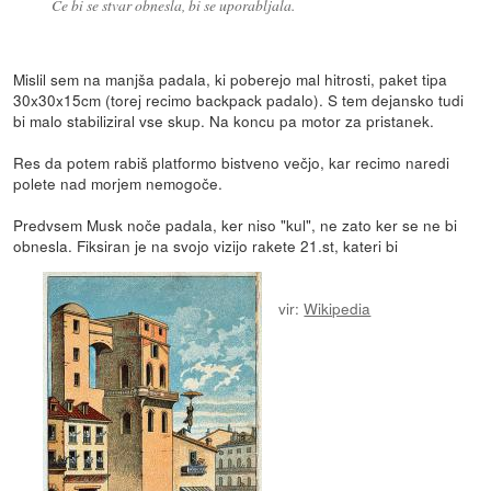
Če bi se stvar obnesla, bi se uporabljala.
Mislil sem na manjša padala, ki poberejo mal hitrosti, paket tipa
30x30x15cm (torej recimo backpack padalo). S tem dejansko tudi
bi malo stabiliziral vse skup. Na koncu pa motor za pristanek.
Res da potem rabiš platformo bistveno večjo, kar recimo naredi
polete nad morjem nemogoče.
Predvsem Musk noče padala, ker niso "kul", ne zato ker se ne bi
obnesla. Fiksiran je na svojo vizijo rakete 21.st, kateri bi
vir:
Wikipedia