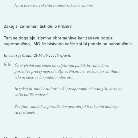
Ni za brezveze raketna znanost raketna znanost.
Zakaj si zanemaril tisti del o krilcih?
Tam se dogajajo izjemne obremenitve ker zadeva potuje
supersonično, IMO še bistveno večje kot bi padalo na subsoničnih.
Invictus
je
6. mar 2016 ob 11:45
izjavil
:
Če si gledal kak video ob odpiranju padal, bi videl da so
posledice precej nepredvidljive. Nikoli ne veš kam bo zanihalo
telo in kako se bo padalo odpiralo.
In zakaj bi sploh ostal pri neki predpotopni tehnologiji, če so na
voljo boljše zadeve?
Še njihov modul za posadko bo uporabljal 8 raketnih motorjev
za pristanek.