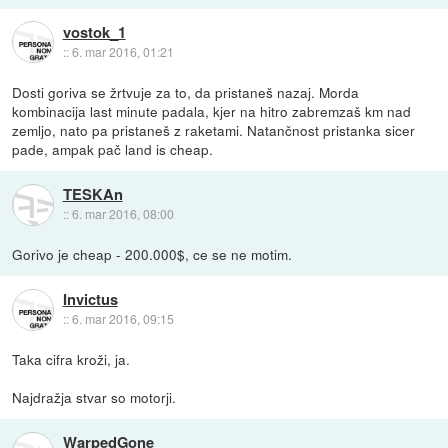
vostok_1
::
6. mar 2016, 01:21
Dosti goriva se žrtvuje za to, da pristaneš nazaj. Morda
kombinacija last minute padala, kjer na hitro zabremzaš km nad
zemljo, nato pa pristaneš z raketami. Natančnost pristanka sicer
pade, ampak pač land is cheap.
TESKAn
::
6. mar 2016, 08:00
Gorivo je cheap - 200.000$, ce se ne motim.
Invictus
::
6. mar 2016, 09:15
Taka cifra kroži, ja.
Najdražja stvar so motorji.
WarpedGone