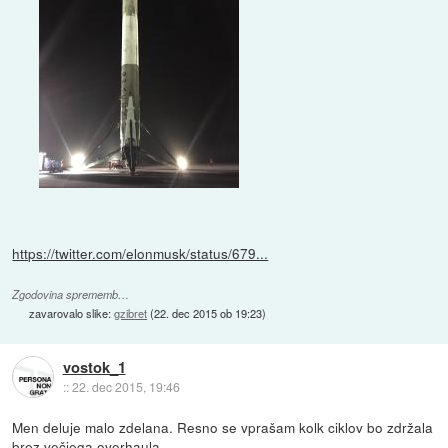
https://twitter.com/elonmusk/status/679...
Zgodovina sprememb…
zavarovalo slike:
gzibret
(
22. dec 2015 ob 19:23
)
vostok_1
::
22. dec 2015, 19:46
Men deluje malo zdelana. Resno se vprašam kolk ciklov bo zdržala
brez večjega overhaula.