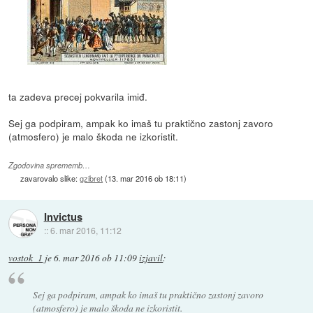
ta zadeva precej pokvarila imiđ.
Sej ga podpiram, ampak ko imaš tu praktično zastonj zavoro
(atmosfero) je malo škoda ne izkoristit.
Zgodovina sprememb…
zavarovalo slike:
gzibret
(
13. mar 2016 ob 18:11
)
Invictus
::
6. mar 2016, 11:12
vostok_1
je
6. mar 2016 ob 11:09
izjavil
:
Sej ga podpiram, ampak ko imaš tu praktično zastonj zavoro
(atmosfero) je malo škoda ne izkoristit.