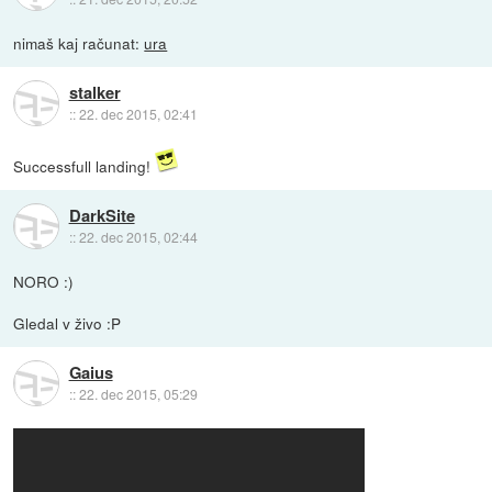
nimaš kaj računat:
ura
stalker
::
22. dec 2015, 02:41
Successfull landing!
DarkSite
::
22. dec 2015, 02:44
NORO :)
Gledal v živo :P
Gaius
::
22. dec 2015, 05:29