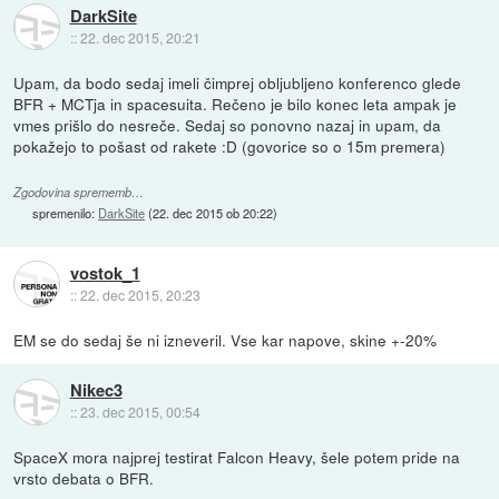
DarkSite
::
22. dec 2015, 20:21
Upam, da bodo sedaj imeli čimprej obljubljeno konferenco glede
BFR + MCTja in spacesuita. Rečeno je bilo konec leta ampak je
vmes prišlo do nesreče. Sedaj so ponovno nazaj in upam, da
pokažejo to pošast od rakete :D (govorice so o 15m premera)
Zgodovina sprememb…
spremenilo:
DarkSite
(
22. dec 2015 ob 20:22
)
vostok_1
::
22. dec 2015, 20:23
EM se do sedaj še ni izneveril. Vse kar napove, skine +-20%
Nikec3
::
23. dec 2015, 00:54
SpaceX mora najprej testirat Falcon Heavy, šele potem pride na
vrsto debata o BFR.