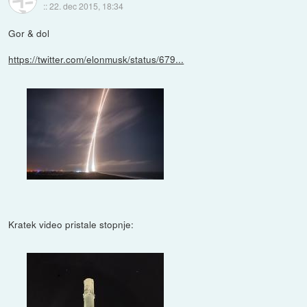
::
22. dec 2015, 18:34
Gor & dol
https://twitter.com/elonmusk/status/679...
Kratek video pristale stopnje: