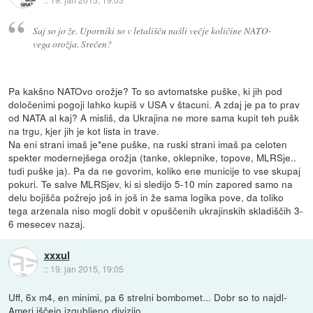
Saj so jo že. Uporniki so v letališču našli večje količine NATO-
vega orožja. Srečen?
Pa kakšno NATOvo orožje? To so avtomatske puške, ki jih pod
določenimi pogoji lahko kupiš v USA v štacuni. A zdaj je pa to prav
od NATA al kaj? A misliš, da Ukrajina ne more sama kupit teh pušk
na trgu, kjer jih je kot lista in trave.
Na eni strani imaš je*ene puške, na ruski strani imaš pa celoten
spekter modernejšega orožja (tanke, oklepnike, topove, MLRSje..
tudi puške ja). Pa da ne govorim, koliko ene municije to vse skupaj
pokuri. Te salve MLRSjev, ki si sledijo 5-10 min zapored samo na
delu bojišča požrejo još in još in že sama logika pove, da toliko
tega arzenala niso mogli dobit v opuščenih ukrajinskih skladiščih 3-
6 mesecev nazaj.
xxxul
::
19. jan 2015, 19:05
Uff, 6x m4, en minimi, pa 6 strelni bombomet... Dobr so to najdl-
Ameri iščejo izgubljeno divizijo...