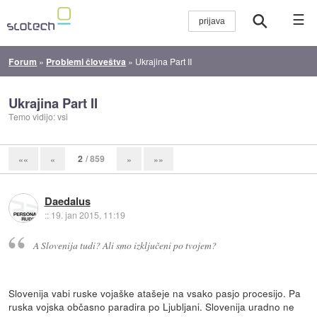
☰
Forum
»
Problemi človeštva
»
Ukrajina Part II
Ukrajina Part II
Temo vidijo: vsi
2
/ 859
««
«
»
»»
Daedalus
::
19. jan 2015, 11:19
A Slovenija tudi? Ali smo izključeni po tvojem?
Slovenija vabi ruske vojaške atašeje na vsako pasjo procesijo. Pa
ruska vojska občasno paradira po Ljubljani. Slovenija uradno ne