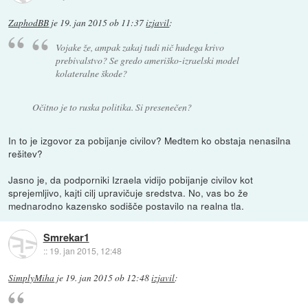
ZaphodBB
je
19. jan 2015 ob 11:37
izjavil
:
Vojake že, ampak zakaj tudi nič hudega krivo
prebivalstvo? Se gredo ameriško-izraelski model
kolateralne škode?
Očitno je to ruska politika. Si presenečen?
In to je izgovor za pobijanje civilov? Medtem ko obstaja nenasilna
rešitev?
Jasno je, da podporniki Izraela vidijo pobijanje civilov kot
sprejemljivo, kajti cilj upravičuje sredstva. No, vas bo že
mednarodno kazensko sodišče postavilo na realna tla.
Smrekar1
::
19. jan 2015, 12:48
SimplyMiha
je
19. jan 2015 ob 12:48
izjavil
: