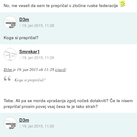
No, me veseli da sem te prepričal v zločine ruske federacije
D3m
::
19. jan 2015, 11:28
Koga si prepričal?
Smrekar1
::
19. jan 2015, 11:29
D3m
je
19. jan 2015 ob 11:28
izjavil
:
Koga si prepričal?
Tebe. Ali pa se morda vprašanja zgolj nočeš dotakniti? Če te nisem
prepričal prosim povej vsaj česa te je tako strah?
D3m
::
19. jan 2015, 11:30