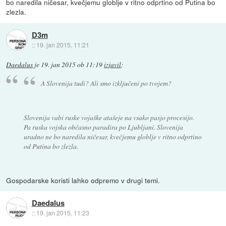
bo naredila ničesar, kvečjemu globlje v ritno odprtino od Putina bo
zlezla.
D3m
::
19. jan 2015, 11:21
Daedalus
je
19. jan 2015 ob 11:19
izjavil
:
A Slovenija tudi? Ali smo izključeni po tvojem?
Slovenija vabi ruske vojaške atašeje na vsako pasjo procesijo.
Pa ruska vojska občasno paradira po Ljubljani. Slovenija
uradno ne bo naredila ničesar, kvečjemu globlje v ritno odprtino
od Putina bo zlezla.
Gospodarske koristi lahko odpremo v drugi temi.
Daedalus
::
19. jan 2015, 11:23