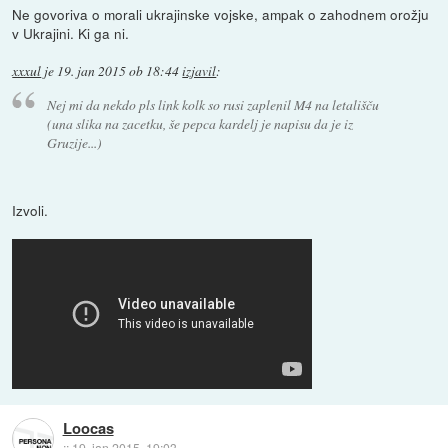
Ne govoriva o morali ukrajinske vojske, ampak o zahodnem orožju
v Ukrajini. Ki ga ni.
xxxul
je
19. jan 2015 ob 18:44
izjavil
:
Nej mi da nekdo pls link kolk so rusi zaplenil M4 na letališču
(una slika na zacetku, še pepca kardelj je napisu da je iz
Gruzije...)
Izvoli.
Loocas
::
19. jan 2015, 19:03