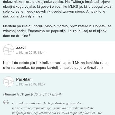
dokaz nizke morale ukrajinske vojske. Na Twitterju imaš tudi izjavo
ukrajinskega vojaka, ki govori o vozniku MLRS-ja, ki je ubogal ukaz
šele ko se je njegov poveljnik usedel zraven njega. Ampak to je
itak bujna domišljija, ne?
Medtem pa imajo uporniki visoko moralo, brez katere bi Donetsk že
zdavnaj padel. Enostavno ne popustijo. Le zakaj, saj to ni njihov
dom ne družine?
xxxul
::
19. jan 2015, 18:44
Nej mi da nekdo pls link kolk so rusi zaplenil M4 na letališču (una
slika na zacetku, še pepca kardelj je napisu da je iz Gruzije...)
Pac-Man
::
19. jan 2015, 18:57
Misasagi
je
19. jan 2015 ob 18:37
izjavil
:
eh... kaksne mate eni... ko te je strah se gate pustis...
me pa cudi te prepucavanje... jasno da proruske sparatiste
podpirajo rusi, sej ukraince tud EU/USA in privat placanci... tle