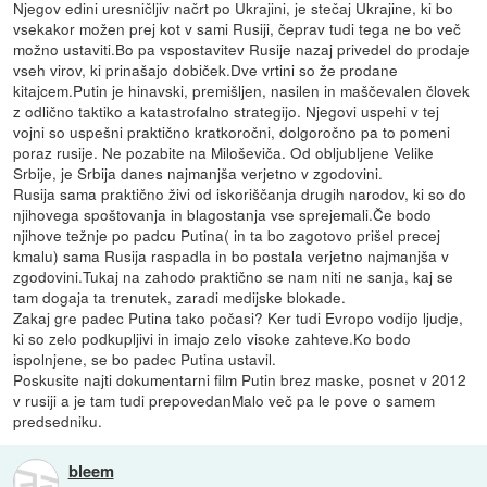
Njegov edini uresničljiv načrt po Ukrajini, je stečaj Ukrajine, ki bo
vsekakor možen prej kot v sami Rusiji, čeprav tudi tega ne bo več
možno ustaviti.Bo pa vspostavitev Rusije nazaj privedel do prodaje
vseh virov, ki prinašajo dobiček.Dve vrtini so že prodane
kitajcem.Putin je hinavski, premišljen, nasilen in maščevalen človek
z odlično taktiko a katastrofalno strategijo. Njegovi uspehi v tej
vojni so uspešni praktično kratkoročni, dolgoročno pa to pomeni
poraz rusije. Ne pozabite na Miloševiča. Od obljubljene Velike
Srbije, je Srbija danes najmanjša verjetno v zgodovini.
Rusija sama praktično živi od iskoriščanja drugih narodov, ki so do
njihovega spoštovanja in blagostanja vse sprejemali.Če bodo
njihove težnje po padcu Putina( in ta bo zagotovo prišel precej
kmalu) sama Rusija raspadla in bo postala verjetno najmanjša v
zgodovini.Tukaj na zahodo praktično se nam niti ne sanja, kaj se
tam dogaja ta trenutek, zaradi medijske blokade.
Zakaj gre padec Putina tako počasi? Ker tudi Evropo vodijo ljudje,
ki so zelo podkupljivi in imajo zelo visoke zahteve.Ko bodo
ispolnjene, se bo padec Putina ustavil.
Poskusite najti dokumentarni film Putin brez maske, posnet v 2012
v rusiji a je tam tudi prepovedanMalo več pa le pove o samem
predsedniku.
bleem