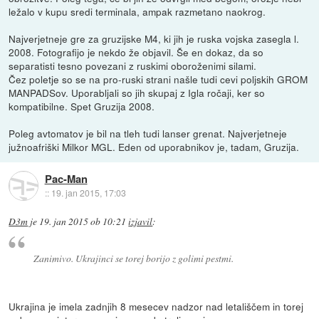
ležalo v kupu sredi terminala, ampak razmetano naokrog.
Najverjetneje gre za gruzijske M4, ki jih je ruska vojska zasegla l.
2008. Fotografijo je nekdo že objavil. Še en dokaz, da so
separatisti tesno povezani z ruskimi oboroženimi silami.
Čez poletje so se na pro-ruski strani našle tudi cevi poljskih GROM
MANPADSov. Uporabljali so jih skupaj z Igla ročaji, ker so
kompatibilne. Spet Gruzija 2008.
Poleg avtomatov je bil na tleh tudi lanser grenat. Najverjetneje
južnoafriški Milkor MGL. Eden od uporabnikov je, tadam, Gruzija.
Pac-Man
::
19. jan 2015, 17:03
D3m
je
19. jan 2015 ob 10:21
izjavil
:
Zanimivo. Ukrajinci se torej borijo z golimi pestmi.
Ukrajina je imela zadnjih 8 mesecev nadzor nad letališčem in torej