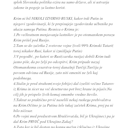
sploh Slovenska politika ozira na samo državo, ali si ustvarja
zakone in pogoje za lastno korist.
Krim ni bil NIKOLI IZVIRNO RUSKI, kakor trdi Putin in
njegovi zgodovinarji, ki že prepisujejo zgodovinske učbenike po
ukazu samega Putina. Resnica o Krimu je:
1.Po večkratnem menjavanju lastnikov je po otomanskem porazu
Krim prišel pod Rusijo.
2.Tam so do začetka 2 svetovne vojne živeli 99% Krimski Tatari(
torej nikakor Rusi, kakor si izmišljuje Putin)
3.V pogodbi , po kateri so Rusi(carska rusija) dobili Krim tudi
jasno piše, da po želji po odcepitvi, Krim pripade nazaj
Otomanskemu cesarstvu-torej današnji Turčiji.Turčija je
povsem odvisna od Rusije, zato niti omeniti ne želi kaj
podobnega.
4.Stalin je pred strahom(svojo fobijo) dal izseliti večino Tatarov
iz Krima in sicer na več desetnevno pot brez hrane in pijače.Na
cilj jih je prispelo živih komaj omembe vredno število.
5.Takrat so praktično prvič naselili nekaj ruskega prebivalstva
na Krim.Očitno je za Putina šele tukaj začetek Krima, prej pa ni
bilo ničesar.
6.Po vojni med predsestvom Hruščova(da, bil je Ukrajinec) pa je
dal Krim PRVIČ pod Ukrajino.Zakaj?
A.Zato ker je bil dostop po kopnu možen izključno iz Ukrajine