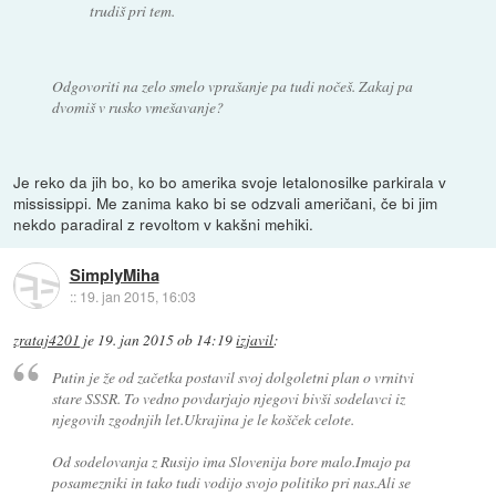
trudiš pri tem.
Odgovoriti na zelo smelo vprašanje pa tudi nočeš. Zakaj pa
dvomiš v rusko vmešavanje?
Je reko da jih bo, ko bo amerika svoje letalonosilke parkirala v
mississippi. Me zanima kako bi se odzvali američani, če bi jim
nekdo paradiral z revoltom v kakšni mehiki.
SimplyMiha
::
19. jan 2015, 16:03
zrataj4201
je
19. jan 2015 ob 14:19
izjavil
:
Putin je že od začetka postavil svoj dolgoletni plan o vrnitvi
stare SSSR. To vedno povdarjajo njegovi bivši sodelavci iz
njegovih zgodnjih let.Ukrajina je le košček celote.
Od sodelovanja z Rusijo ima Slovenija bore malo.Imajo pa
posamezniki in tako tudi vodijo svojo politiko pri nas.Ali se