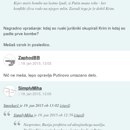
Kijev meče bombe na lastne ljudi, si Putin mane roke - ker
konflikt zliva vodo na njegov mlin. Zaradi tega je že dobil Krim.
Nagradno vprašanje: kdaj so ruski jurišniki okupirali Krim in kdaj so
padle prve bombe?
Mešaš vzrok in posledico.
ZaphodBB
::
19. jan 2015, 13:03
Nič ne meša, lepo opravlja Putinovo umazano delo.
SimplyMiha
::
19. jan 2015, 13:06
Smrekar1
je
19. jan 2015 ob 13:02
izjavil
:
SimplyMiha
je
19. jan 2015 ob 12:59
izjavil
:
Nasprotno, Rusija profitira od ukrajinskega nasilja.
Dokler Kijev meče bombe na lastne ljudi, si Putin