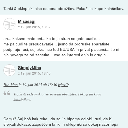
Tanki & oklepniki niso osebna obrožitev. Pokaži mi kupe kalašnikov.
Misasagi
::
19. jan 2015, 18:37
eh... kaksne mate eni... ko te je strah se gate pustis...
me pa cudi te prepucavanje... jasno da proruske sparatiste
podpirajo rusi, sej ukraince tud EU/USA in privat placanci... tle ni
nic novega ze od zacetka... vse so interesi enih in drugih
SimplyMiha
::
19. jan 2015, 18:40
Pac-Man
je
19. jan 2015 ob 18:30
izjavil
:
Tanki & oklepniki niso osebna obrožitev. Pokaži mi kupe
kalašnikov.
Čemu? Saj boš itak rekel, da so jih hipoma odložili rusi, da bi
sfejkali dokaze. Zapuščeni tanki in oklepniki so dokaj nazornejši