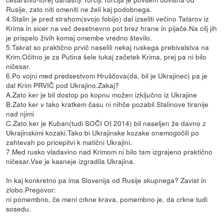
Rusije, zato niti omeniti ne želi kaj podobnega.
4.Stalin je pred strahom(svojo fobijo) dal izseliti večino Tatarov iz
Krima in sicer na več desetnevno pot brez hrane in pijače.Na cilj jih
je prispelo živih komaj omembe vredno število.
5.Takrat so praktično prvič naselili nekaj ruskega prebivalstva na
Krim.Očitno je za Putina šele tukaj začetek Krima, prej pa ni bilo
ničesar.
6.Po vojni med predsestvom Hruščova(da, bil je Ukrajinec) pa je
dal Krim PRVIČ pod Ukrajino.Zakaj?
A.Zato ker je bil dostop po kopnu možen izključno iz Ukrajine
B.Zato ker v tako kratkem času ni nihče pozabil Stalinove tiranije
nad njimi
C.Zato ker je Kuban(tudi SOČI OI 2014) bil naseljen že davno z
Ukrajinskimi kozaki.Tako bi Ukrajinske kozake onemogočili po
zahtevah po pricepitvi k matični Ukrajini.
7.Med rusko vladavino nad Krimom ni bilo tam izgrajeno praktično
ničesar.Vse je kasneje izgradila Ukrajina.
In kaj konkretno pa ima Slovenija od Rusije skupnega? Zavist in
zlobo.Pregovor:
ni pomembno, če meni crkne krava, pomembno je, da crkne tudi
sosedu.