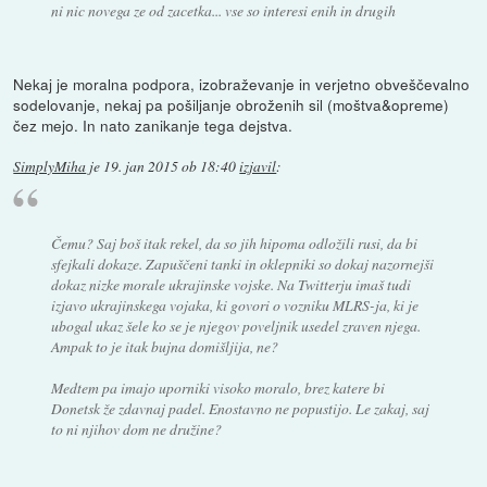
ni nic novega ze od zacetka... vse so interesi enih in drugih
Nekaj je moralna podpora, izobraževanje in verjetno obveščevalno
sodelovanje, nekaj pa pošiljanje obroženih sil (moštva&opreme)
čez mejo. In nato zanikanje tega dejstva.
SimplyMiha
je
19. jan 2015 ob 18:40
izjavil
:
Čemu? Saj boš itak rekel, da so jih hipoma odložili rusi, da bi
sfejkali dokaze. Zapuščeni tanki in oklepniki so dokaj nazornejši
dokaz nizke morale ukrajinske vojske. Na Twitterju imaš tudi
izjavo ukrajinskega vojaka, ki govori o vozniku MLRS-ja, ki je
ubogal ukaz šele ko se je njegov poveljnik usedel zraven njega.
Ampak to je itak bujna domišljija, ne?
Medtem pa imajo uporniki visoko moralo, brez katere bi
Donetsk že zdavnaj padel. Enostavno ne popustijo. Le zakaj, saj
to ni njihov dom ne družine?