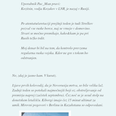
Uporabnik Pac_Man pravi:
Kozitsin, vodja Kozakov v LNR, je nazaj v Rusiji.
Po atentatu/aretaciji prejšnji teden je tudi Strelkov
pozval vse ruske borce, naj se vrnejo v domovino.
Stvari se močno premikajo, kako&kam je pa pri
Rusih težko trdit.
Moj denar bi bil na tem, da kontrolo prevzema
regularna ruska vojska. Kdor ne gre s tokom bo
odstranjen.
No, zdaj je jasno kam. V kuratz.
Izjave prvih kolovodij, da je Novorusija mrtva, so bile velika laž.
Zadnji teden so potekali najmočnejši boji oz. obstreljevanje od
premirja naprej (začetek septembra). Čez noč se je sesul stolp na
donetskem letališču. Kiborgi imajo čez 15 minut ultimat za
umik. Mirovni pogovori v Berlinu in Kazahstanu so odpovedani.