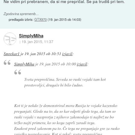
Ne vidim pri prebranem, da si me prepričal. Se pa trudiš pri tem.
Zgodovina sprememb…
predlagalo izbris:
GTX970
(
19. jan 2015 ob 14:03
)
SimplyMiha
::
19. jan 2015, 11:37
Smrekar1
je
19. jan 2015 ob 10:51
izjavil
:
SimplyMiha
je
19. jan 2015 ob 10:00
izjavil
:
Sveta preproščina. Seveda so ruski vojaki tam kot
prostovoljci, drugače bi bilo čudno.
Kot ti je nekdo že demonstriral mora Rusija te vojake kazensko
preganjati. Glede na to, da so kar odprti glede tega, da tam so
ruski vojaki v nasprotju z njihovo zakonodajo ti najbrž ne bo
težko najti primera, ko so koga zaprli zaradi tega.
Enakost pred zakonom pa to. Če tega ne preganjajo gre za rusko
vojaško posredovanje. Kot si rekel: sveta preproščina.