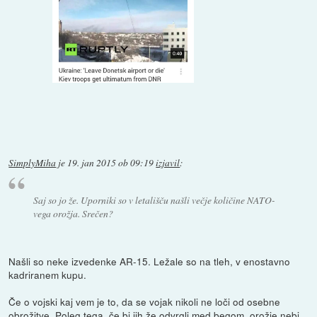
SimplyMiha
je
19. jan 2015 ob 09:19
izjavil
:
Saj so jo že. Uporniki so v letališču našli večje količine NATO-
vega orožja. Srečen?
Našli so neke izvedenke AR-15. Ležale so na tleh, v enostavno
kadriranem kupu.
Če o vojski kaj vem je to, da se vojak nikoli ne loči od osebne
obrožitve. Poleg tega, če bi jih že odvrgli med begom, orožje nebi