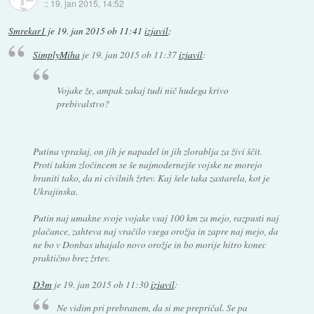
::
19. jan 2015, 14:52
Smrekar1
je
19. jan 2015 ob 11:41
izjavil
:
SimplyMiha
je
19. jan 2015 ob 11:37
izjavil
:
Vojake že, ampak zakaj tudi nič hudega krivo
prebivalstvo?
Putina vprašaj, on jih je napadel in jih zlorablja za živi ščit.
Proti takim zločincem se še najmodernejše vojske ne morejo
braniti tako, da ni civilnih žrtev. Kaj šele taka zastarela, kot je
Ukrajinska.
Putin naj umakne svoje vojake vsaj 100 km za mejo, razpusti naj
plačance, zahteva naj vračilo vsega orožja in zapre naj mejo, da
ne bo v Donbas uhajalo novo orožje in bo morije hitro konec
praktično brez žrtev.
D3m
je
19. jan 2015 ob 11:30
izjavil
:
Ne vidim pri prebranem, da si me prepričal. Se pa