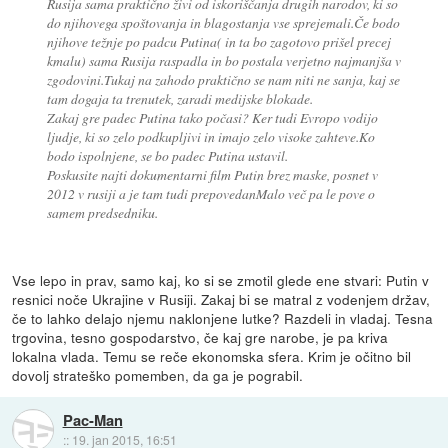
Rusija sama praktično živi od iskoriščanja drugih narodov, ki so
do njihovega spoštovanja in blagostanja vse sprejemali.Če bodo
njihove težnje po padcu Putina( in ta bo zagotovo prišel precej
kmalu) sama Rusija raspadla in bo postala verjetno najmanjša v
zgodovini.Tukaj na zahodo praktično se nam niti ne sanja, kaj se
tam dogaja ta trenutek, zaradi medijske blokade.
Zakaj gre padec Putina tako počasi? Ker tudi Evropo vodijo
ljudje, ki so zelo podkupljivi in imajo zelo visoke zahteve.Ko
bodo ispolnjene, se bo padec Putina ustavil.
Poskusite najti dokumentarni film Putin brez maske, posnet v
2012 v rusiji a je tam tudi prepovedanMalo več pa le pove o
samem predsedniku.
Vse lepo in prav, samo kaj, ko si se zmotil glede ene stvari: Putin v
resnici noče Ukrajine v Rusiji. Zakaj bi se matral z vodenjem držav,
če to lahko delajo njemu naklonjene lutke? Razdeli in vladaj. Tesna
trgovina, tesno gospodarstvo, če kaj gre narobe, je pa kriva
lokalna vlada. Temu se reče ekonomska sfera. Krim je očitno bil
dovolj strateško pomemben, da ga je pograbil.
Pac-Man
::
19. jan 2015, 16:51