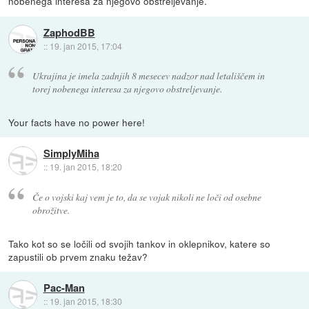
nobenega interesa za njegovo obstreljevanje.
ZaphodBB
::
19. jan 2015, 17:04
Ukrajina je imela zadnjih 8 mesecev nadzor nad letališčem in
torej nobenega interesa za njegovo obstreljevanje.
Your facts have no power here!
SimplyMiha
::
19. jan 2015, 18:20
Če o vojski kaj vem je to, da se vojak nikoli ne loči od osebne
obrožitve.
Tako kot so se ločili od svojih tankov in oklepnikov, katere so
zapustili ob prvem znaku težav?
Pac-Man
::
19. jan 2015, 18:30