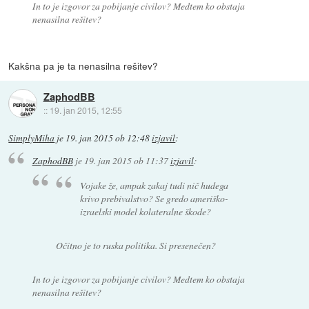
In to je izgovor za pobijanje civilov? Medtem ko obstaja
nenasilna rešitev?
Kakšna pa je ta nenasilna rešitev?
ZaphodBB
::
19. jan 2015, 12:55
SimplyMiha
je
19. jan 2015 ob 12:48
izjavil
:
ZaphodBB
je
19. jan 2015 ob 11:37
izjavil
:
Vojake že, ampak zakaj tudi nič hudega
krivo prebivalstvo? Se gredo ameriško-
izraelski model kolateralne škode?
Očitno je to ruska politika. Si presenečen?
In to je izgovor za pobijanje civilov? Medtem ko obstaja
nenasilna rešitev?