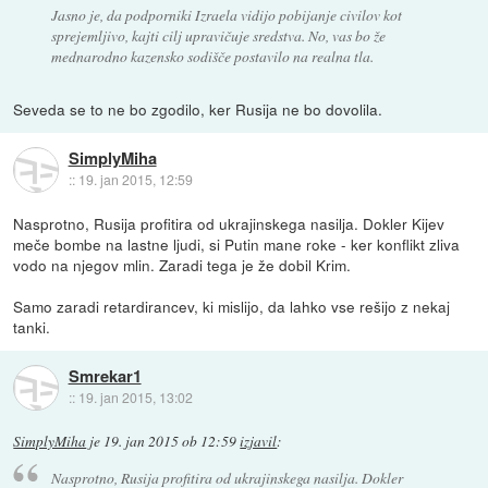
Jasno je, da podporniki Izraela vidijo pobijanje civilov kot
sprejemljivo, kajti cilj upravičuje sredstva. No, vas bo že
mednarodno kazensko sodišče postavilo na realna tla.
Seveda se to ne bo zgodilo, ker Rusija ne bo dovolila.
SimplyMiha
::
19. jan 2015, 12:59
Nasprotno, Rusija profitira od ukrajinskega nasilja. Dokler Kijev
meče bombe na lastne ljudi, si Putin mane roke - ker konflikt zliva
vodo na njegov mlin. Zaradi tega je že dobil Krim.
Samo zaradi retardirancev, ki mislijo, da lahko vse rešijo z nekaj
tanki.
Smrekar1
::
19. jan 2015, 13:02
SimplyMiha
je
19. jan 2015 ob 12:59
izjavil
:
Nasprotno, Rusija profitira od ukrajinskega nasilja. Dokler