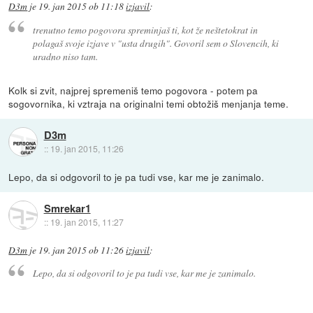
D3m
je
19. jan 2015 ob 11:18
izjavil
:
trenutno temo pogovora spreminjaš ti, kot že neštetokrat in
polagaš svoje izjave v "usta drugih". Govoril sem o Slovencih, ki
uradno niso tam.
Kolk si zvit, najprej spremeniš temo pogovora - potem pa
sogovornika, ki vztraja na originalni temi obtožiš menjanja teme.
D3m
::
19. jan 2015, 11:26
Lepo, da si odgovoril to je pa tudi vse, kar me je zanimalo.
Smrekar1
::
19. jan 2015, 11:27
D3m
je
19. jan 2015 ob 11:26
izjavil
:
Lepo, da si odgovoril to je pa tudi vse, kar me je zanimalo.