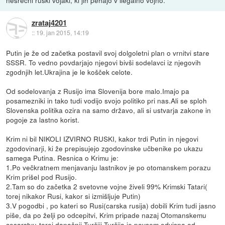
nesrečni ruski vojaki, ki jih pehajo v ilegalno vojno.
zrataj4201
::
19. jan 2015, 14:19
Putin je že od začetka postavil svoj dolgoletni plan o vrnitvi stare
SSSR. To vedno povdarjajo njegovi bivši sodelavci iz njegovih
zgodnjih let.Ukrajina je le košček celote.
Od sodelovanja z Rusijo ima Slovenija bore malo.Imajo pa
posamezniki in tako tudi vodijo svojo politiko pri nas.Ali se sploh
Slovenska politika ozira na samo državo, ali si ustvarja zakone in
pogoje za lastno korist.
Krim ni bil NIKOLI IZVIRNO RUSKI, kakor trdi Putin in njegovi
zgodovinarji, ki že prepisujejo zgodovinske učbenike po ukazu
samega Putina. Resnica o Krimu je:
1.Po večkratnem menjavanju lastnikov je po otomanskem porazu
Krim prišel pod Rusijo.
2.Tam so do začetka 2 svetovne vojne živeli 99% Krimski Tatari(
torej nikakor Rusi, kakor si izmišljuje Putin)
3.V pogodbi , po kateri so Rusi(carska rusija) dobili Krim tudi jasno
piše, da po želji po odcepitvi, Krim pripade nazaj Otomanskemu
cesarstvu-torej današnji Turčiji.Turčija je povsem odvisna od