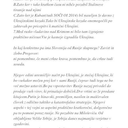
B.Zato ker v tako kratkem času ni nihče pozabil Stalinove
tiranije nad njimi
C.Zato ker je Kuban(tudi SOČI OI 2014) bil naseljen že davno z
Ukrajinskimi kozaki.Tako bi Ukrajinske kozake onemogočili po
zahtevah po pricepitvi k matični Ukrajini.
7.Med rusko vladavino nad Krimom ni bilo tam izgrajeno
praktično ničesar.Vse je kasneje izgradila Ukrajina.
In kaj konkretno pa ima Slovenija od Rusije skupnega? Zavist in
zlobo.Pregovor:
ni pomembno, če meni crkne krava, pomembno je, da crkne tudi
sosedu.
Njegov edini uresničljiv načrt po Ukrajini, je stečaj Ukrajine, ki
bo vsekakor možen prej kot v sami Rusiji, čeprav tudi tega ne bo
več možno ustaviti.Bo pa vspostavitev Rusije nazaj privedel do
prodaje vseh virov, ki prinašajo dobiček.Dve vrtini so že prodane
kitajcem.Putin je hinavski, premišljen, nasilen in maščevalen
človek z odlično taktiko a katastrofalno strategijo. Njegovi
uspehi v tej vojni so uspešni praktično kratkoročni, dolgoročno
pa to pomeni poraz rusije. Ne pozabite na Miloševiča. Od
obljubljene Velike Srbije, je Srbija danes najmanjša verjetno v
zgodovini.