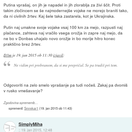
Putina vprašaj, on jih je napadel in jih zlorablja za živi ščit. Proti
takim zločincem se še najmodernejše vojske ne morejo braniti tako,
da ni civilnih žrtev. Kaj šele taka zastarela, kot je Ukrajinska.
Putin naj umakne svoje vojake vsaj 100 km za mejo, razpusti naj
plačance, zahteva naj vračilo vsega orožja in zapre naj mejo, da
ne bo v Donbas uhajalo novo orožje in bo morije hitro konec
praktično brez žrtev.
D3m
je
19. jan 2015 ob 11:30
izjavil
:
Ne vidim pri prebranem, da si me prepričal. Se pa trudiš pri tem.
Odgovoriti na zelo smelo vprašanje pa tudi nočeš. Zakaj pa dvomiš
v rusko vmešavanje?
Zgodovina sprememb…
spremenil:
Smrekar1
(
19. jan 2015 ob 11:43
)
SimplyMiha
::
19. jan 2015, 12:48