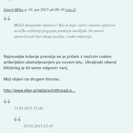
SimplyMiha
je
19. jan 2015 ob 09:19
izjavil
:
Misliš ukrajinske ofenzive? Ker je kijev začel z močno ofenzivo
in težko artileriji pogojem premirja navkljub. Ne moreš
opravičevati kijevskega nasilja z rusko inkurzijo.
Najnovejše kršenje premirja se je pričelo z močnim ruskim
artilerijskim obstreljevanjem po novem letu. Ukrajinski vikend
blitzkrieg je bil samo odgovor nanj.
Moji objavi na drugem forumu:
http://www.alter.si/tabla/printthread.p...
13.01.2015 15:46
05.01.2015 23:45