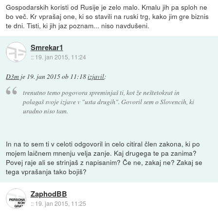
Gospodarskih koristi od Rusije je zelo malo. Kmalu jih pa sploh ne
bo več. Kr vprašaj one, ki so stavili na ruski trg, kako jim gre biznis
te dni. Tisti, ki jih jaz poznam... niso navdušeni.
Smrekar1
::
19. jan 2015, 11:24
D3m
je
19. jan 2015 ob 11:18
izjavil
:
trenutno temo pogovora spreminjaš ti, kot že neštetokrat in
polagaš svoje izjave v "usta drugih". Govoril sem o Slovencih, ki
uradno niso tam.
In na to sem ti v celoti odgovoril in celo citiral člen zakona, ki po
mojem laičnem mnenju velja zanje. Kaj drugega te pa zanima?
Povej raje ali se strinjaš z napisanim? Če ne, zakaj ne? Zakaj se
tega vprašanja tako bojiš?
ZaphodBB
::
19. jan 2015, 11:25