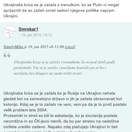
Ukrajinska kriza se je začela s trenutkom, ko se Putin ni mogel
sprijazniti da so začeli zoreti sadovi njegove politike napram
Ukrajini.
Smrekar1
::
19. jan 2015, 13:12
SimplyMiha
je
19. jan 2015 ob 13:06
izjavil
:
Ukrajinska kriza se je začela s trenutkom, ko so pod streli padli
protestniki. Vse se je začelo z nasiljem, končalo pa se bo z
nasiljem, ker drugače ne znate rešiti stvari.
Ukrajinska kriza se je začela ko je Rusija na Ukrajino nehala
gledati kot na samostojno državo in jih je začela obravnavati kot
kolonijo. Kdaj se je to začelo ne vem, vem pa da je to prvič postalo
velik problem leta 2004.
Protestniki in streli so bili le eskalacija, ko je sicutacija postala
nevzrdžna in so ČK-jevci menili, da bo par strelov na nedolžne
civiliste uredilo zadevo. Napako zdaj plačujejo Ukrajinci in tisti