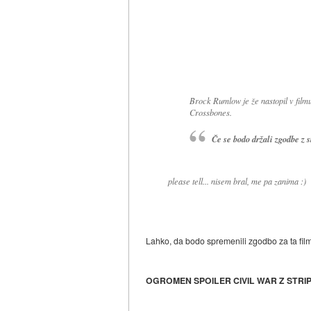
Brock Rumlow je že nastopil v film
Crossbones.
Če se bodo držali zgodbe z s
please tell... nisem bral, me pa zanima :)
Lahko, da bodo spremenili zgodbo za ta film 
OGROMEN SPOILER CIVIL WAR Z STRI