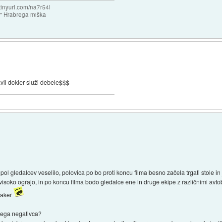
/tinyurl.com/na7r54l
e" Hrabrega miška
vil dokler služi debele$$$
ol gledalcev veselilo, polovica po bo proti koncu filma besno začela trgati stole in j
isoko ograjo, in po koncu filma bodo gledalce ene in druge ekipe z različnimi avto
saker
bnega negativca?