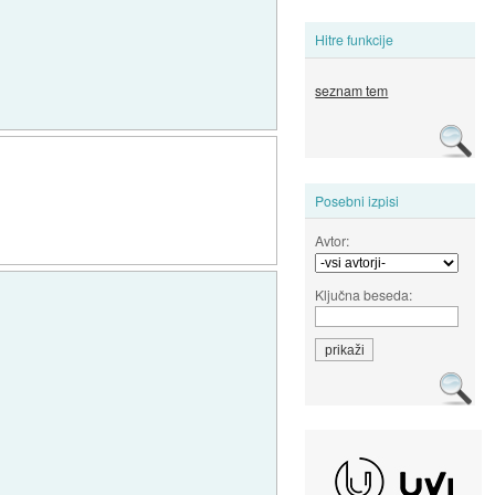
Hitre funkcije
seznam tem
Posebni izpisi
Avtor:
Ključna beseda: