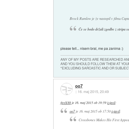
Brock Rumlow je že nastopil v filmu Capt
Če se bodo držali zgodbe z stripa s
please tell... nisem bral, me pa zanima :)
ANY OF MY POSTS ARE RESEARCHED AND
AND YOU SHOULD FOLLOW THEM AT YOUR
*EXCLUDING SARCASTIC AND OR SUBJEC
oo7
::
16. maj 2015, 20:49
fireX88
je
16. maj 2015 ob 19:59
izjavil
:
oo7
je
16. maj 2015 ob 17:50
izjavil
:
Crossbones Makes His First Appear