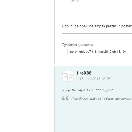
so že.
Dobi hude opekline ampak preživi in posta
Zgodovina sprememb…
spremenil:
oo7
(
16. maj 2015 ob 18:10
)
fireX88
::
16. maj 2015, 19:59
oo7
je
16. maj 2015 ob 17:50
izjavil
:
Crossbones Makes His First Appearance o