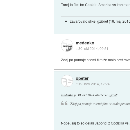
Torej ta film bo Captain America vs Iron ma
zavarovalo slike:
gzibret
(
16. maj 201
medenko
::
30. okt 2014, 09:51
Zdaj pa pomoje s temi film že malo pretiravajo
opeter
::
19. nov 2014, 17:24
medenko
je
30. okt 2014 ob 09:51
izjavil
:
Zdaj pa pomoje s temi film že malo pretirav
Nope, saj to so delali Japonci z Godzilla vs. 