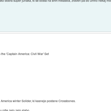
o dobra super junaka, ki se bosta na smrt mikastila, zraven pa bo umrlo nekaj milij
he 'Captain America: Civil War' Set
n America winter Solider, ki kasneje postane Crossbones.
 piše zelo zelo slabo.