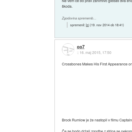
Ne vem če bo prav zanimivo gledati dva enak
škoda.
Zgodovina sprememb…
spremenil:
Izi
(
19. nov 2014 ob 18:41
)
oo7
::
16. maj 2015, 17:50
Crossbones Makes His First Appearance on t
Brock Rumlow je že nastopil v filmu Captai
Če se bodo držali zgodbe z stripa se nekomu