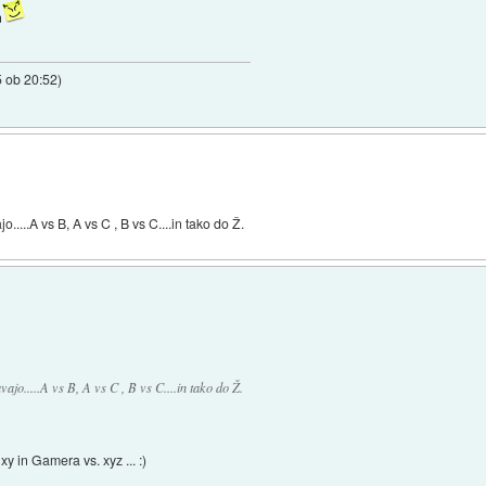
n
5 ob 20:52
)
.....A vs B, A vs C , B vs C....in tako do Ž.
ajo.....A vs B, A vs C , B vs C....in tako do Ž.
xy in Gamera vs. xyz ... :)