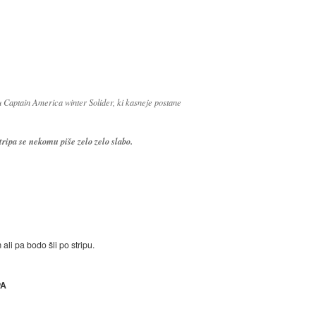
u Captain America winter Solider, ki kasneje postane
tripa se nekomu piše zelo zelo slabo.
ali pa bodo šli po stripu.
PA