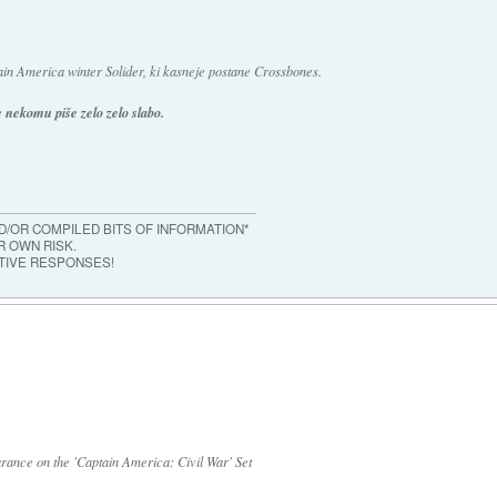
ain America winter Solider, ki kasneje postane Crossbones.
e nekomu piše zelo zelo slabo.
/OR COMPILED BITS OF INFORMATION*
 OWN RISK.
TIVE RESPONSES!
ance on the 'Captain America: Civil War' Set