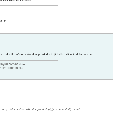
20:52
)
z. dobil močne poškodbe pri ekslopiziji tistih heliladij ali kaj so že.
/tinyurl.com/na7r54l
e" Hrabrega miška
 oz. dobil močne poškodbe pri ekslopiziji tistih heliladij ali kaj