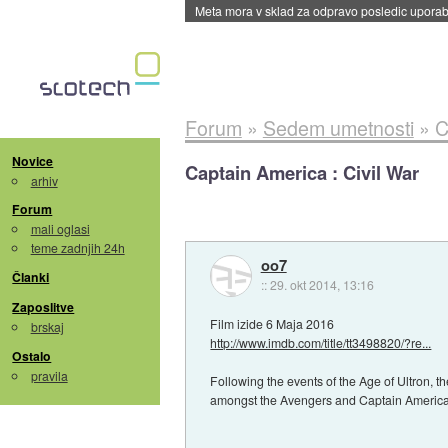
Meta mora v sklad za odpravo posledic uporabe
Forum
»
Sedem umetnosti
»
C
Novice
Captain America : Civil War
arhiv
Forum
mali oglasi
teme zadnjih 24h
oo7
Članki
::
29. okt 2014, 13:16
Zaposlitve
Film izide 6 Maja 2016
brskaj
http://www.imdb.com/title/tt3498820/?re...
Ostalo
pravila
Following the events of the Age of Ultron, t
amongst the Avengers and Captain America is 