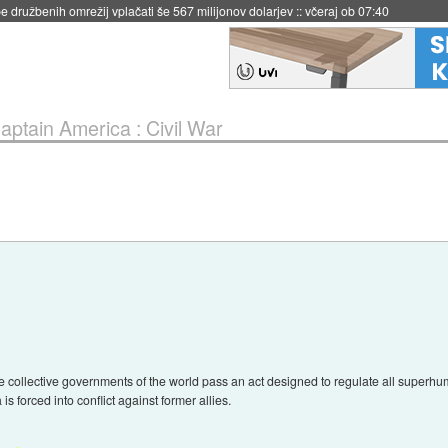
 družbenih omrežij vplačati še 567 milijonov dolarjev
::
včeraj ob 07:40
aptain America : Civil War
he collective governments of the world pass an act designed to regulate all superhum
forced into conflict against former allies.