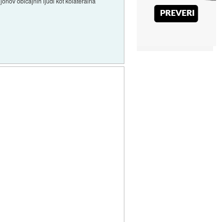
onov običajnih ljudi kot kolateralna