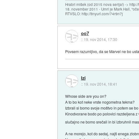
Hrabri mišek (od 2015 nova serija!) -> http:/
18. november 2011 - Umrl je Mark Hall, "oč
RTVSLO: http://tinyurl.com/74r9n7j
oo7
::
19. nov 2014, 17:30
Povsem razumljivo, da se Marvel ne bo usta
Izi
::
19. nov 2014, 18:41
Whose side are you on?
A to bo kot neke vrste nogometna tekma?
Izbrali si bomo svoje moštvo in potem se bo p
Kinodvorane bodo po polovici razdeljena z v
slučajno ne bomo srečali in bi izbruhnil ma
A ne morejo, kot do sedaj, najti enega zlo