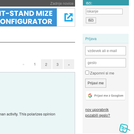
Išči:
Zadnje novice
Prijava
«
1
2
3
»
Zapomni si me
nov uporabnik
an activity. This polarizes opinion
pozabili geslo?