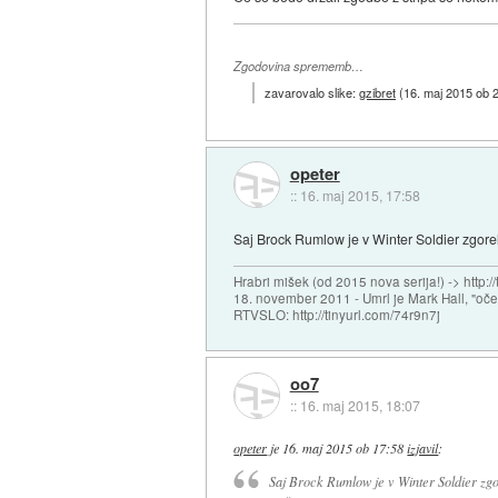
Zgodovina sprememb…
zavarovalo slike:
gzibret
(
16. maj 2015 ob 
opeter
::
16. maj 2015, 17:58
Saj Brock Rumlow je v Winter Soldier zgorel o
Hrabri mišek (od 2015 nova serija!) -> http:/
18. november 2011 - Umrl je Mark Hall, "oč
RTVSLO: http://tinyurl.com/74r9n7j
oo7
::
16. maj 2015, 18:07
opeter
je
16. maj 2015 ob 17:58
izjavil
:
Saj Brock Rumlow je v Winter Soldier zgorel