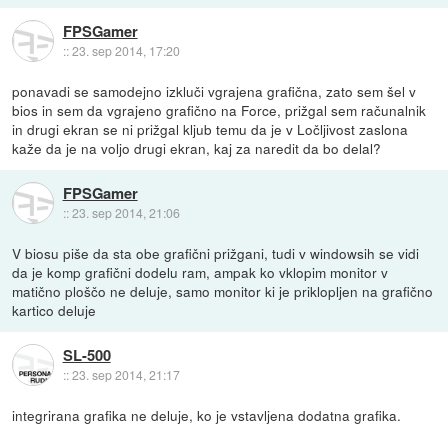
FPSGamer
::
23. sep 2014, 17:20
ponavadi se samodejno izkluči vgrajena grafična, zato sem šel v
bios in sem da vgrajeno grafično na Force, prižgal sem računalnik
in drugi ekran se ni prižgal kljub temu da je v Ločljivost zaslona
kaže da je na voljo drugi ekran, kaj za naredit da bo delal?
FPSGamer
::
23. sep 2014, 21:06
V biosu piše da sta obe grafični prižgani, tudi v windowsih se vidi
da je komp grafični dodelu ram, ampak ko vklopim monitor v
matično ploščo ne deluje, samo monitor ki je priklopljen na grafično
kartico deluje
SL-500
::
23. sep 2014, 21:17
integrirana grafika ne deluje, ko je vstavljena dodatna grafika.