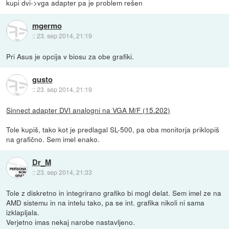
kupi dvi->vga adapter pa je problem rešen
mgermo
::
23. sep 2014, 21:19
Pri Asus je opcija v biosu za obe grafiki.
gusto
::
23. sep 2014, 21:19
Sinnect adapter DVI analogni na VGA M/F (15.202)
Tole kupiš, tako kot je predlagal SL-500, pa oba monitorja priklopiš
na grafično. Sem imel enako.
Dr_M
::
23. sep 2014, 21:33
Tole z diskretno in integrirano grafiko bi mogl delat. Sem imel ze na
AMD sistemu in na intelu tako, pa se int. grafika nikoli ni sama
izklapljala.
Verjetno imas nekaj narobe nastavljeno.