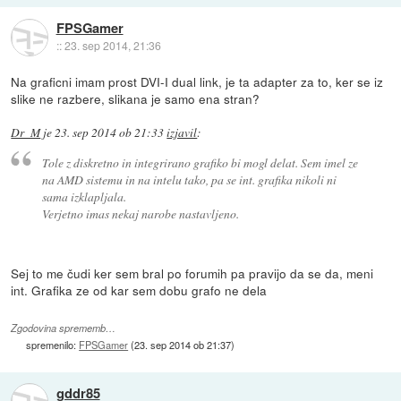
FPSGamer
::
23. sep 2014, 21:36
Na graficni imam prost DVI-I dual link, je ta adapter za to, ker se iz
slike ne razbere, slikana je samo ena stran?
Dr_M
je
23. sep 2014 ob 21:33
izjavil
:
Tole z diskretno in integrirano grafiko bi mogl delat. Sem imel ze
na AMD sistemu in na intelu tako, pa se int. grafika nikoli ni
sama izklapljala.
Verjetno imas nekaj narobe nastavljeno.
Sej to me čudi ker sem bral po forumih pa pravijo da se da, meni
int. Grafika ze od kar sem dobu grafo ne dela
Zgodovina sprememb…
spremenilo:
FPSGamer
(
23. sep 2014 ob 21:37
)
gddr85