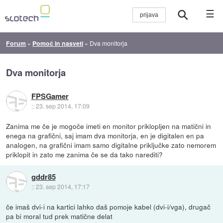
☰
Forum
»
Pomoč in nasveti
»
Dva monitorja
Dva monitorja
FPSGamer
::
23. sep 2014, 17:09
Zanima me če je mogoče imeti en monitor priklopljen na matični in
enega na grafični, saj imam dva monitorja, en je digitalen en pa
analogen, na grafični imam samo digitalne priključke zato nemorem
priklopit in zato me zanima če se da tako narediti?
gddr85
::
23. sep 2014, 17:17
če imaš dvi-i na kartici lahko daš pomoje kabel (dvi-i/vga), drugač
pa bi moral tud prek matične delat