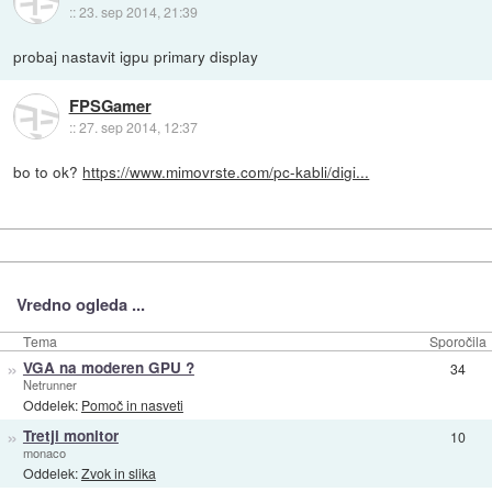
::
23. sep 2014, 21:39
probaj nastavit igpu primary display
FPSGamer
::
27. sep 2014, 12:37
bo to ok?
https://www.mimovrste.com/pc-kabli/digi...
Vredno ogleda ...
Tema
Sporočila
»
VGA na moderen GPU ?
34
Netrunner
Oddelek:
Pomoč in nasveti
»
Tretji monitor
10
monaco
Oddelek:
Zvok in slika