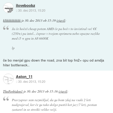
iloveboobz
::
30. dec 2013, 15:20
klkkkkkkkkkk
je
30. dec 2013 ob 15:19
izjavil
:
Ja če hočeš cheap potem AMD če pa boš v to invistiral več €€
(250+) pa intel... čeprav v tvojem oprimeru nebo opazne razlike
med i5 + gpu in A8 6600K
lp
če bo menjal gpu down the road, zna bit top fm2+ cpu od amdja
hiter bottleneck..
Aston_11
::
30. dec 2013, 15:20
TheForbiden1
je
30. dec 2013 ob 15:16
izjavil
:
Pravzaprav sem razmišljal, da ga bom zdaj na vsaki 2 leti
nadgrajeval, ker če ga tako dolgo pustiš kot jaz (7 let), postan
zastarel in so stroški veliko večji.