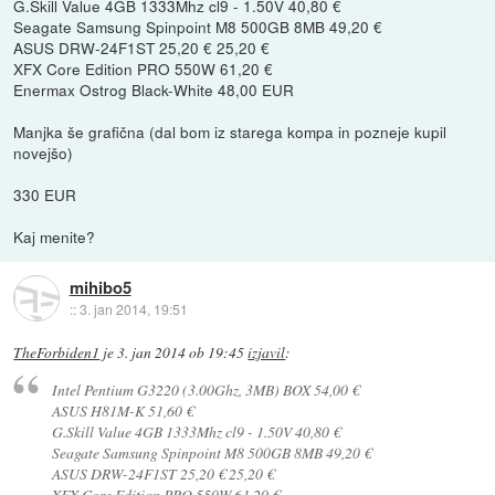
G.Skill Value 4GB 1333Mhz cl9 - 1.50V 40,80 €
Seagate Samsung Spinpoint M8 500GB 8MB 49,20 €
ASUS DRW-24F1ST 25,20 € 25,20 €
XFX Core Edition PRO 550W 61,20 €
Enermax Ostrog Black-White 48,00 EUR
Manjka še grafična (dal bom iz starega kompa in pozneje kupil
novejšo)
330 EUR
Kaj menite?
mihibo5
::
3. jan 2014, 19:51
TheForbiden1
je
3. jan 2014 ob 19:45
izjavil
:
Intel Pentium G3220 (3.00Ghz, 3MB) BOX 54,00 €
ASUS H81M-K 51,60 €
G.Skill Value 4GB 1333Mhz cl9 - 1.50V 40,80 €
Seagate Samsung Spinpoint M8 500GB 8MB 49,20 €
ASUS DRW-24F1ST 25,20 € 25,20 €
XFX Core Edition PRO 550W 61,20 €