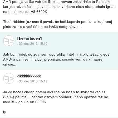
AMD ponuja veliko več kot INtel ... nevem zakaj rinite ta Pantium -
ker je drek za špil ... ja vem ampak verjetno nista oba probala igrtai
na penitumu oz. A8 6600K
Theforbidden jaz sme ti povel.. če boš kupovla pentiuma kupi vsaj
plato za malo več $$ da bo lahko nadgrajeval...
TheForbiden1
::
30. dec 2013, 15:19
Jah bom videl, do zdaj sem uporabljal Intel in ni bilo težav, glede
AMD-ja pa nisem najbolj prepričan, sosedu vem da kr naprej
crkuje...
klkkkkkkkkkk
::
30. dec 2013, 15:19
Ja če hočeš cheap potem AMD če pa boš v to invistiral več €€
(250+) pa intel... čeprav v tvojem oprimeru nebo opazne razlike
med i5 + gpu in A8 6600K
lp