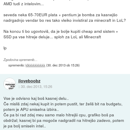
AMD tudi z intelovim...
seveda neka 65-70EUR plata + pentium je bomba za kasnejšo
nadrgadnjo vendar bo res tako vleiko invistiral za minecraft in LoL?
Na koncu ti bo ugovtoviš, da je bolje kupiti cheap amd sistem +
SSD pa vse hitreje deluje... sploh za LoL ali Minecraft
lp
Zgodovina sprememb…
spremenilo:
klkkkkkkkkkk
(
30. dec 2013 ob 15:26
)
iloveboobz
::
30. dec 2013, 15:26
Vse je odvisno kaj boš kasnej delu..
Če misliš zdaj nekaj kupit in potem pustit, ter želiš bit na budgetu,
potem je APU smiselna izbira..
Če pa bi rad zdaj meu samo malo hitrejši cpu, grafiko boš pa
obdržal; kasnej bi pa mogoče nadgradil na hitrejšo zadevo, potem
je pa bolj smiseln intel..