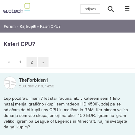
☰
Forum
»
Kaj kupiti
»
Kateri CPU?
Kateri CPU?
«
1
2
»
TheForbiden1
::
30. dec 2013, 14:53
Lep pozdrav, imam 7 let star računalnik, v katerem sem 1 leto
nazaj menjal grafično (kupil sem radeon HD 4500), zdaj pa se
odločam da bi kupil nov CPU in matično in RAM. Ker nimam veliko
denarja sem vse skupaj omejil na okoli 150 EUR. Igram ne igram
veliko, igram pa League of Legends in Minecraft. Kaj mi svetujete
da naj kupim?