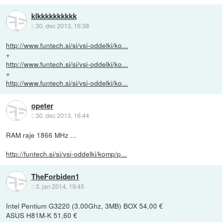
klkkkkkkkkkk
::
30. dec 2013, 16:38
http://www.funtech.si/si/vsi-oddelki/ko...
+
http://www.funtech.si/si/vsi-oddelki/ko...
+
http://www.funtech.si/si/vsi-oddelki/ko...
opeter
::
30. dec 2013, 16:44
RAM raje 1866 MHz ...
http://funtech.si/si/vsi-oddelki/komp/p...
TheForbiden1
::
3. jan 2014, 19:45
Intel Pentium G3220 (3.00Ghz, 3MB) BOX 54,00 €
ASUS H81M-K 51,60 €