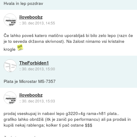
Hvala in lep pozdrav
iloveboobz
::
30. dec 2013, 14:55
Če lahko poveš katero matično uporabljaš bi bilo zelo lepo (razn če
je to seveda državna skrivnost). Na žalost nimamo vsi kristalne
krogle
TheForbiden1
::
30. dec 2013, 15:00
Plata je Microstar MS-7357
iloveboobz
::
30. dec 2013, 15:03
prodaj vseskupaj in nabavi lepo g3220+4g rama+h81 plata..
grafiko lahko obrdžiš (itk je zanič po performancu) ali pa prodaš in
kupiš nekaj rablenga; kolker ti pač ostane $$$