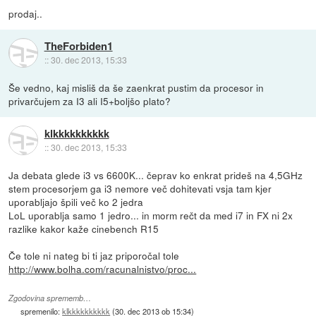
prodaj..
TheForbiden1
::
30. dec 2013, 15:33
Še vedno, kaj misliš da še zaenkrat pustim da procesor in
privarčujem za I3 ali I5+boljšo plato?
klkkkkkkkkkk
::
30. dec 2013, 15:33
Ja debata glede i3 vs 6600K... čeprav ko enkrat prideš na 4,5GHz
stem procesorjem ga i3 nemore več dohitevati vsja tam kjer
uporabljajo špili več ko 2 jedra
LoL uporablja samo 1 jedro... in morm rečt da med i7 in FX ni 2x
razlike kakor kaže cinebench R15
Če tole ni nateg bi ti jaz priporočal tole
http://www.bolha.com/racunalnistvo/proc...
Zgodovina sprememb…
spremenilo:
klkkkkkkkkkk
(
30. dec 2013 ob 15:34
)