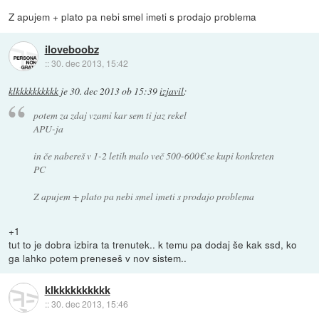
Z apujem + plato pa nebi smel imeti s prodajo problema
iloveboobz
::
30. dec 2013, 15:42
klkkkkkkkkkk
je
30. dec 2013 ob 15:39
izjavil
:
potem za zdaj vzami kar sem ti jaz rekel
APU-ja
in če nabereš v 1-2 letih malo več 500-600€ se kupi konkreten
PC
Z apujem + plato pa nebi smel imeti s prodajo problema
+1
tut to je dobra izbira ta trenutek.. k temu pa dodaj še kak ssd, ko
ga lahko potem preneseš v nov sistem..
klkkkkkkkkkk
::
30. dec 2013, 15:46