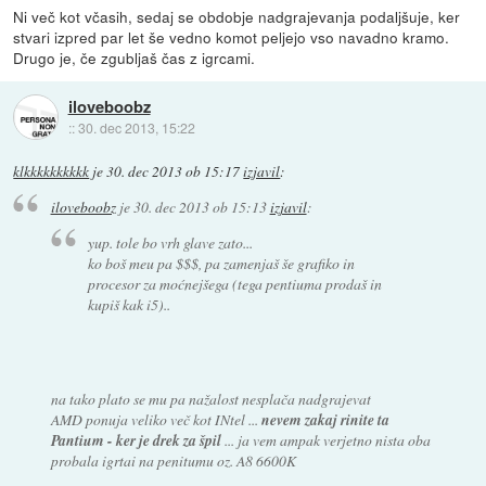
Ni več kot včasih, sedaj se obdobje nadgrajevanja podaljšuje, ker
stvari izpred par let še vedno komot peljejo vso navadno kramo.
Drugo je, če zgubljaš čas z igrcami.
iloveboobz
::
30. dec 2013, 15:22
klkkkkkkkkkk
je
30. dec 2013 ob 15:17
izjavil
:
iloveboobz
je
30. dec 2013 ob 15:13
izjavil
:
yup. tole bo vrh glave zato...
ko boš meu pa $$$, pa zamenjaš še grafiko in
procesor za moćnejšega (tega pentiuma prodaš in
kupiš kak i5)..
na tako plato se mu pa nažalost nesplača nadgrajevat
AMD ponuja veliko več kot INtel ...
nevem zakaj rinite ta
Pantium - ker je drek za špil
... ja vem ampak verjetno nista oba
probala igrtai na penitumu oz. A8 6600K