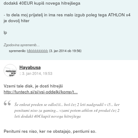
dodakš 40EUR kupiš novega hitrejšega
- to dela moj prijatelj in ima res malo izgub poleg tega ATHLON x4
je dovolj hiter
lp
Zgodovina sprememb…
spremenilo:
klkkkkkkkkkk
(
3. jan 2014 ob 19:56
)
Hayabusa
::
3. jan 2014, 19:53
Vzemi tale disk, je dosti hitrejši
http://funtech.si/si/vsi-oddelki/komp/t...
Še enkrat preden se odločiš... boš čez 2 leti nadgradil v i5... ker
penitumi niso za gaming... vzami potem athlon x4 prodaš čez 2
leti dodakš 40€ kupiš novega hitrejšega
Penitumi res niso, ker ne obstajajo, pentiumi so.