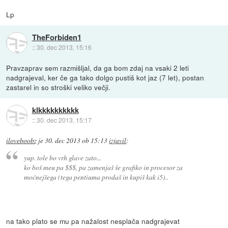
Lp
TheForbiden1
::
30. dec 2013, 15:16
Pravzaprav sem razmišljal, da ga bom zdaj na vsaki 2 leti
nadgrajeval, ker če ga tako dolgo pustiš kot jaz (7 let), postan
zastarel in so stroški veliko večji.
klkkkkkkkkkk
::
30. dec 2013, 15:17
iloveboobz
je
30. dec 2013 ob 15:13
izjavil
:
yup. tole bo vrh glave zato...
ko boš meu pa $$$, pa zamenjaš še grafiko in procesor za
moćnejšega (tega pentiuma prodaš in kupiš kak i5)..
na tako plato se mu pa nažalost nesplača nadgrajevat