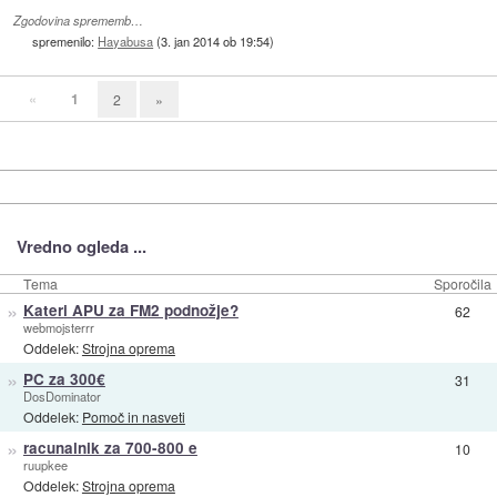
Zgodovina sprememb…
spremenilo:
Hayabusa
(
3. jan 2014 ob 19:54
)
«
1
2
»
Vredno ogleda ...
Tema
Sporočila
»
Kateri APU za FM2 podnožje?
62
webmojsterrr
Oddelek:
Strojna oprema
»
PC za 300€
31
DosDominator
Oddelek:
Pomoč in nasveti
»
racunalnik za 700-800 e
10
ruupkee
Oddelek:
Strojna oprema