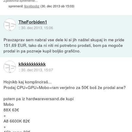
Zgodovina sprememb…
spremenil:
iloveboobz
(
30. dec 2013 ob 15:03
)
TheForbiden1
::
30. dec 2013, 15:06
Pravzaprav sem nabral vse dele ki si jih naštel skupaj in me pride
151,69 EUR, tako da ni niti mi potrebno prodati, bom pa mogoče
prodal in pa pozneje kupil boljšo grafično.
klkkkkkkkkkk
::
30. dec 2013, 15:07
Hojnikb kaj komplinciraš...
Prodaj CPU+GPU+Mobo+ram verjetno za 50€ boš že prodal ane?
potem pa iz hardwareversand.de kupi
Mobo
88X 63€
+
A8 6600K 82€
+
4Gb rama 32€