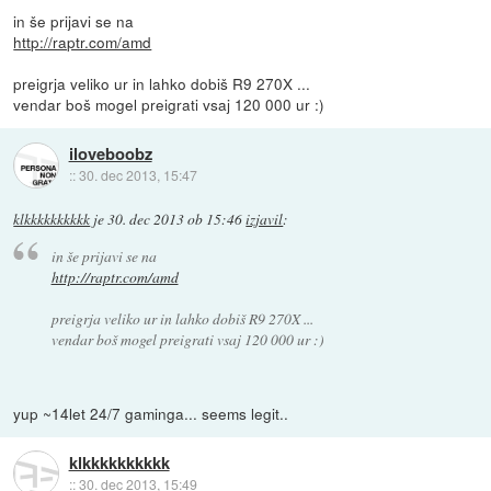
in še prijavi se na
http://raptr.com/amd
preigrja veliko ur in lahko dobiš R9 270X ...
vendar boš mogel preigrati vsaj 120 000 ur :)
iloveboobz
::
30. dec 2013, 15:47
klkkkkkkkkkk
je
30. dec 2013 ob 15:46
izjavil
:
in še prijavi se na
http://raptr.com/amd
preigrja veliko ur in lahko dobiš R9 270X ...
vendar boš mogel preigrati vsaj 120 000 ur :)
yup ~14let 24/7 gaminga... seems legit..
klkkkkkkkkkk
::
30. dec 2013, 15:49