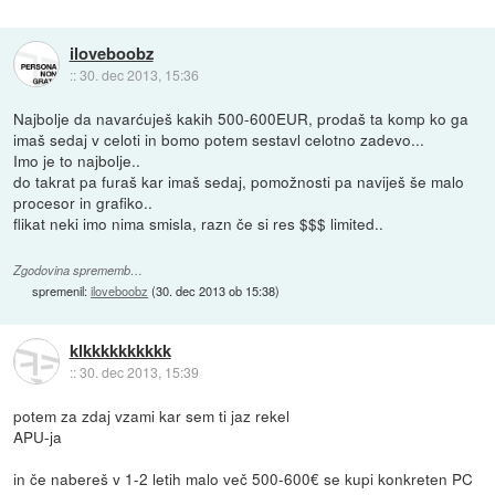
iloveboobz
::
30. dec 2013, 15:36
Najbolje da navarćuješ kakih 500-600EUR, prodaš ta komp ko ga
imaš sedaj v celoti in bomo potem sestavl celotno zadevo...
Imo je to najbolje..
do takrat pa furaš kar imaš sedaj, pomožnosti pa naviješ še malo
procesor in grafiko..
flikat neki imo nima smisla, razn če si res $$$ limited..
Zgodovina sprememb…
spremenil:
iloveboobz
(
30. dec 2013 ob 15:38
)
klkkkkkkkkkk
::
30. dec 2013, 15:39
potem za zdaj vzami kar sem ti jaz rekel
APU-ja
in če nabereš v 1-2 letih malo več 500-600€ se kupi konkreten PC