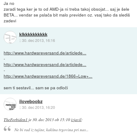
Ja no
zaradi tega ker je to od AMD-ja ni treba takoj obsojat... saj je šele
BETA... vendar se pslača bit malo previden oz. vsaj tako da slediš
zadevi
klkkkkkkkkkk
::
30. dec 2013, 16:16
http://www.hardwareversand.de/articlede...
-
http://www.hardwareversand.de/articlede...
-
http://www.hardwareversand.de/1866+Low+...
sem ti sestavil... sam se pa odloči
iloveboobz
::
30. dec 2013, 16:20
TheForbiden1
je
30. dec 2013 ob 15:10
izjavil
:
Ne bi rad iz tujine, kakšna trgovina pri nas...