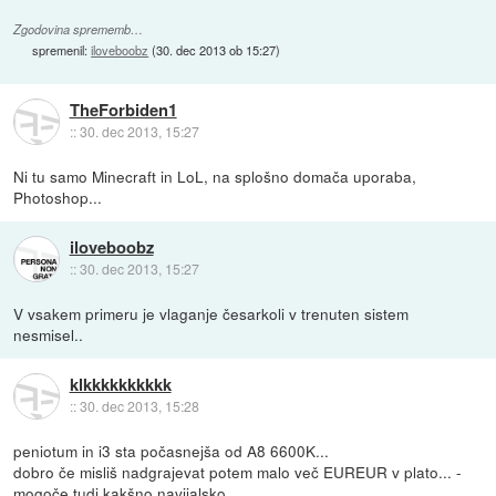
Zgodovina sprememb…
spremenil:
iloveboobz
(
30. dec 2013 ob 15:27
)
TheForbiden1
::
30. dec 2013, 15:27
Ni tu samo Minecraft in LoL, na splošno domača uporaba,
Photoshop...
iloveboobz
::
30. dec 2013, 15:27
V vsakem primeru je vlaganje česarkoli v trenuten sistem
nesmisel..
klkkkkkkkkkk
::
30. dec 2013, 15:28
peniotum in i3 sta počasnejša od A8 6600K...
dobro če misliš nadgrajevat potem malo več EUREUR v plato... -
mogoče tudi kakšno navijalsko