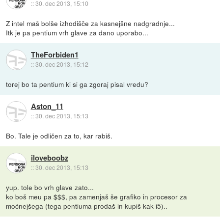
::
30. dec 2013, 15:10
Z intel maš bolše izhodišče za kasnejšne nadgradnje...
Itk je pa pentium vrh glave za dano uporabo...
TheForbiden1
::
30. dec 2013, 15:12
torej bo ta pentium ki si ga zgoraj pisal vredu?
Aston_11
::
30. dec 2013, 15:13
Bo. Tale je odličen za to, kar rabiš.
iloveboobz
::
30. dec 2013, 15:13
yup. tole bo vrh glave zato...
ko boš meu pa $$$, pa zamenjaš še grafiko in procesor za
moćnejšega (tega pentiuma prodaš in kupiš kak i5)..