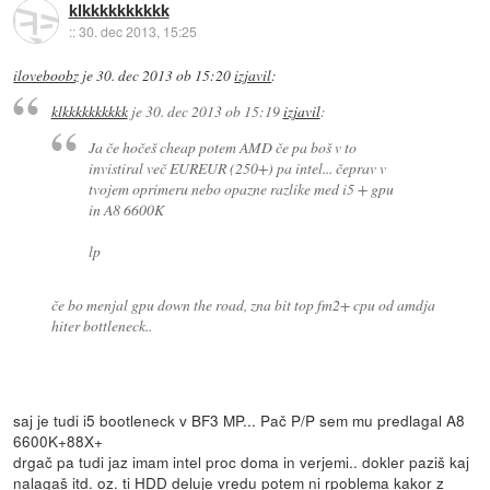
klkkkkkkkkkk
::
30. dec 2013, 15:25
iloveboobz
je
30. dec 2013 ob 15:20
izjavil
:
klkkkkkkkkkk
je
30. dec 2013 ob 15:19
izjavil
:
Ja če hočeš cheap potem AMD če pa boš v to
invistiral več EUREUR (250+) pa intel... čeprav v
tvojem oprimeru nebo opazne razlike med i5 + gpu
in A8 6600K
lp
če bo menjal gpu down the road, zna bit top fm2+ cpu od amdja
hiter bottleneck..
saj je tudi i5 bootleneck v BF3 MP... Pač P/P sem mu predlagal A8
6600K+88X+
drgač pa tudi jaz imam intel proc doma in verjemi.. dokler paziš kaj
nalagaš itd. oz. ti HDD deluje vredu potem ni rpoblema kakor z