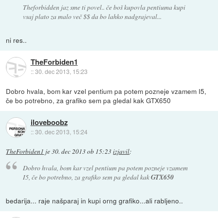
Theforbidden jaz sme ti povel.. če boš kupovla pentiuma kupi
vsaj plato za malo več $$ da bo lahko nadgrajeval...
ni res..
TheForbiden1
::
30. dec 2013, 15:23
Dobro hvala, bom kar vzel pentium pa potem pozneje vzamem I5,
če bo potrebno, za grafiko sem pa gledal kak GTX650
iloveboobz
::
30. dec 2013, 15:24
TheForbiden1
je
30. dec 2013 ob 15:23
izjavil
:
Dobro hvala, bom kar vzel pentium pa potem pozneje vzamem
I5, če bo potrebno, za grafiko sem pa gledal kak
GTX650
bedarija... raje našparaj in kupi orng grafiko...ali rabljeno..