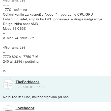
-----
177€+ poštnina
Odlični konfig za kasnejšo "poceni" nadgradnjo CPU/GPU
Lahko tudi intel, ampak bo GPU počasnejši + draga nadgradnja
Druga izbira spet AMD
Mobo 88X 63€
+
AThlon x4 750K 63€
+
4Gb rama 32€
+
7770 82€ ali 7750 71€
240 ali 229€+ poštnina
lp
TheForbiden1
::
30. dec 2013, 15:10
Ne bi rad iz tujine, kakšna trgovina pri nas...
iloveboobz