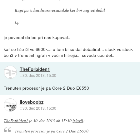
Kupi pa iz hardwareversand.de ker boš največ dobil
Lp
je povedal da bo pri nas kupoval..
kar se tiše i3 vs 6600k... o tem bi se dal debatirat... stock vs stock
bo i3 v trenutnih igrah v večini hitrejši... seveda cpu del..
TheForbiden1
::
30. dec 2013, 15:30
Trenuten procesor je pa Core 2 Duo E6550
iloveboobz
::
30. dec 2013, 15:30
TheForbiden1
je
30. dec 2013 ob 15:30
izjavil
:
Trenuten procesor je pa Core 2 Duo E6550