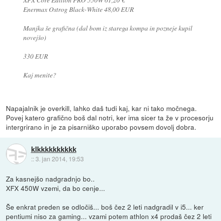
Enermax Ostrog Black-White 48,00 EUR
Manjka še grafična (dal bom iz starega kompa in pozneje kupil
novejšo)
330 EUR
Kaj menite?
Napajalnik je overkill, lahko daš tudi kaj, kar ni tako močnega.
Povej katero grafično boš dal notri, ker ima sicer ta že v procesorju
intergrirano in je za pisarniško uporabo povsem dovolj dobra.
klkkkkkkkkkk
::
3. jan 2014, 19:53
Za kasnejšo nadgradnjo bo..
XFX 450W vzemi, da bo cenje...
Še enkrat preden se odločiš... boš čez 2 leti nadgradil v i5... ker
pentiumi niso za gaming... vzami potem athlon x4 prodaš čez 2 leti