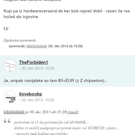
Kupi pa iz hardwareversand.de ker boš največ dobil - razen če res
hočeš slo trgovine
Lp
Zgodovina sprememb…
spremenilo:
klkkkkkkkkkk
(
30. dec 2013 ob 15:29
)
TheForbiden1
::
30. dec 2013, 15:29
Ja, ampak navijalske so tam 80+EUR (z Z chipsetom)...
iloveboobz
::
30. dec 2013, 15:30
klkkkkkkkkkk
je
30. dec 2013 ob 15:28
izjavil
:
peniotum in i3 sta počasnejša od A8 6600K...
dobro če misliš nadgrajevat potem malo več EUREUR v plato...
- mogoče tudi kakšno navijalsko