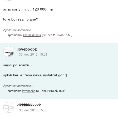
amm sorry minut. 120 000 min
to je bolj realno ane?
Zgodovina sprememb…
spremenilo:
klkkkkkkkkkk
(
30. dec 2013 ob 15:50
)
iloveboobz
::
30. dec 2013, 15:51
smrdi po scamu...
sploh ker je treba nekaj inštalirat gor :)
Zgodovina sprememb…
spremenil:
iloveboobz
(
30. dec 2013 ob 15:51
)
klkkkkkkkkkk
::
30. dec 2013, 15:53