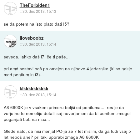
TheForbiden1
::
30. dec 2013, 15:13
se da potem na isto plato dati I5?
iloveboobz
::
30. dec 2013, 15:14
seveda. lahko daš i7, če ti paše...
pri amd sestavi boš pa omejen na njihove 4 jedernike (ki so nekje
med pentium in i3)...
klkkkkkkkkkk
::
30. dec 2013, 15:14
A8 6600K je v vsakem primeru boljši od penituma.... res je da
verjetno te nemotijo detaili saj neverjamem da bi penitum zmogel
poganjati LoL na max...
Glede nato, da nisi menjal PC-ja že 7 let mislim, da ga tudi vsaj 5
let neboš ane? pri taki uporabi zmaga A8 6600K