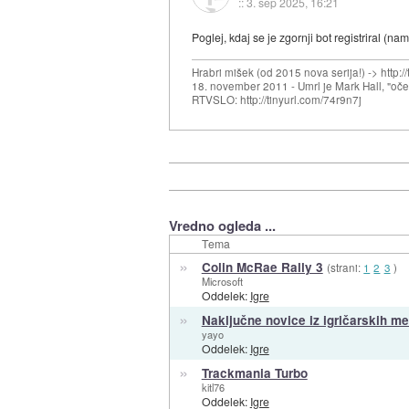
::
3. sep 2025, 16:21
Poglej, kdaj se je zgornji bot registriral (nam
Hrabri mišek (od 2015 nova serija!) -> http:/
18. november 2011 - Umrl je Mark Hall, "oč
RTVSLO: http://tinyurl.com/74r9n7j
Vredno ogleda ...
Tema
»
Colin McRae Rally 3
(strani:
1
2
3
)
Microsoft
Oddelek:
Igre
»
Naključne novice iz igričarskih me
yayo
Oddelek:
Igre
»
Trackmania Turbo
kitl76
Oddelek:
Igre