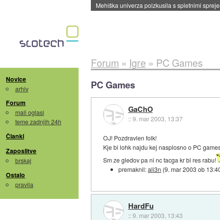
Mehiška univerza poizkusila s spletnimi sprejem
Forum
»
Igre
»
PC Games
Novice
PC Games
arhiv
Forum
GaChO
mali oglasi
::
9. mar 2003, 13:37
teme zadnjih 24h
Članki
OJ! Pozdravlen folk!
Kje bi lohk najdu kej nasplosno o PC game
Zaposlitve
Sm ze gledov pa ni nc tacga kr bi res rabu!
brskaj
premaknil:
ali3n
(
9. mar 2003 ob 13:4
Ostalo
pravila
HardFu
::
9. mar 2003, 13:43