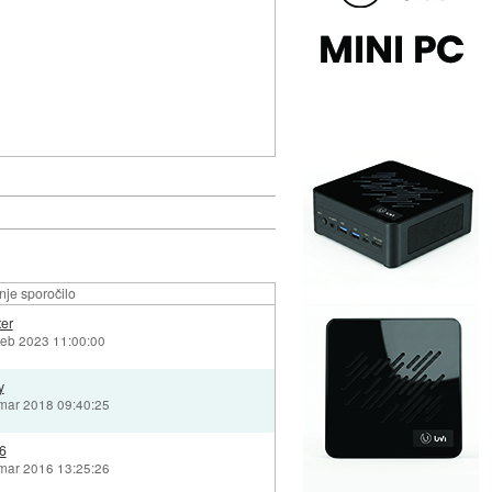
je sporočilo
er
feb 2023 11:00:00
y
 mar 2018 09:40:25
76
 mar 2016 13:25:26