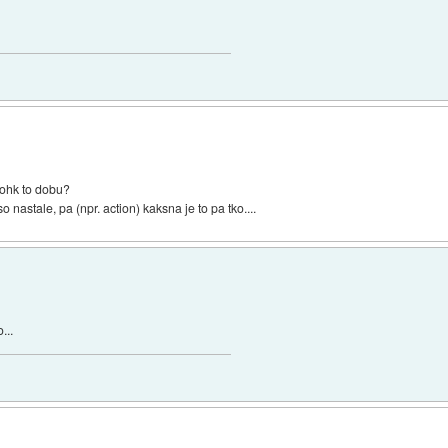
 lohk to dobu?
 nastale, pa (npr. action) kaksna je to pa tko....
...