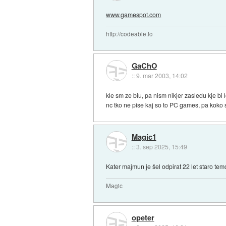
www.gamespot.com
http://codeable.io
GaChO
::
9. mar 2003, 14:02
kle sm ze biu, pa nism nikjer zasledu kje bi
nc tko ne pise kaj so to PC games, pa koko so
Magic1
::
3. sep 2025, 15:49
Kater majmun je šel odpirat 22 let staro temo
Magic
opeter