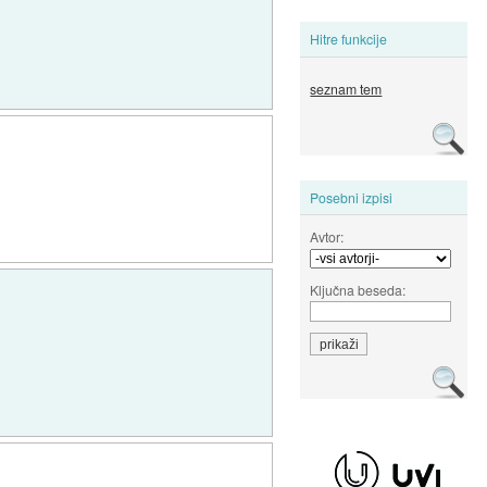
Hitre funkcije
seznam tem
Posebni izpisi
Avtor:
Ključna beseda: