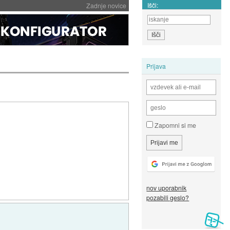
Išči:
Zadnje novice
Prijava
Zapomni si me
nov uporabnik
pozabili geslo?