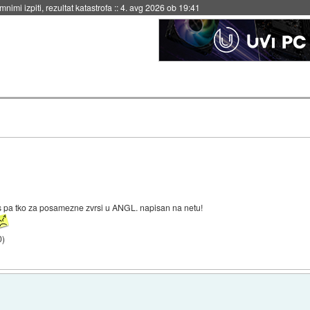
nimi izpiti, rezultat katastrofa
::
4. avg 2026 ob 19:41
s pa tko za posamezne zvrsi u ANGL. napisan na netu!
0
)