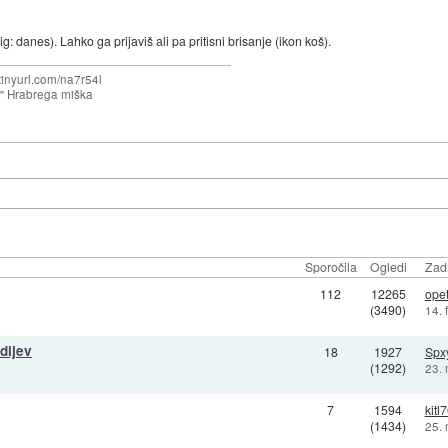
ig: danes). Lahko ga prijaviš ali pa pritisni brisanje (ikon koš).
/tinyurl.com/na7r54l
e" Hrabrega miška
Sporočila
Ogledi
Zadn
112
12265
opet
(3490)
14. 
dijev
18
1927
Spx
(1292)
23.
7
1594
kitl
(1434)
25.