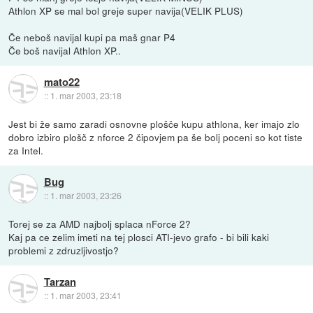
Athlon XP se mal bol greje super navija(VELIK PLUS)
Če neboš navijal kupi pa maš gnar P4
Če boš navijal Athlon XP..
mato22
::
1. mar 2003, 23:18
Jest bi že samo zaradi osnovne plošče kupu athlona, ker imajo zlo
dobro izbiro plošč z nforce 2 čipovjem pa še bolj poceni so kot tiste
za Intel.
Bug
::
1. mar 2003, 23:26
Torej se za AMD najbolj splaca nForce 2?
Kaj pa ce zelim imeti na tej plosci ATI-jevo grafo - bi bili kaki
problemi z zdruzljivostjo?
Tarzan
::
1. mar 2003, 23:41