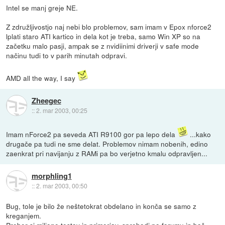
Intel se manj greje NE.
Z združljivostjo naj nebi blo problemov, sam imam v Epox nforce2
lplati staro ATI kartico in dela kot je treba, samo Win XP so na
začetku malo pasji, ampak se z nvidiinimi driverji v safe mode
načinu tudi to v parih minutah odpravi.
AMD all the way, I say
Zheegec
::
2. mar 2003, 00:25
Imam nForce2 pa seveda ATI R9100 gor pa lepo dela
...kako
drugače pa tudi ne sme delat. Problemov nimam nobenih, edino
zaenkrat pri navijanju z RAMi pa bo verjetno kmalu odpravljen...
morphling1
::
2. mar 2003, 00:50
Bug, tole je bilo že neštetokrat obdelano in konča se samo z
kreganjem.
Preber si miljone testov in primerjav, sprehodi po forumu in boš