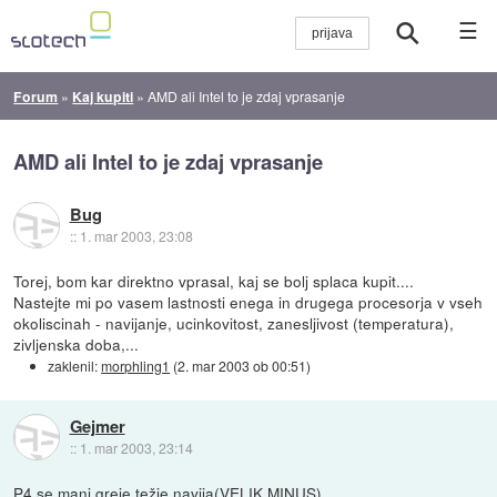
☰
Forum
»
Kaj kupiti
»
AMD ali Intel to je zdaj vprasanje
AMD ali Intel to je zdaj vprasanje
Bug
::
1. mar 2003, 23:08
Torej, bom kar direktno vprasal, kaj se bolj splaca kupit....
Nastejte mi po vasem lastnosti enega in drugega procesorja v vseh
okoliscinah - navijanje, ucinkovitost, zanesljivost (temperatura),
zivljenska doba,...
zaklenil:
morphling1
(
2. mar 2003 ob 00:51
)
Gejmer
::
1. mar 2003, 23:14
P4 se manj greje težje navija(VELIK MINUS)