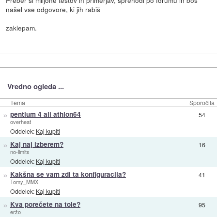
našel vse odgovore, ki jih rabiš
zaklepam.
Vredno ogleda ...
Tema
Sporočila
»
pentium 4 ali athlon64
54
overheat
Oddelek:
Kaj kupiti
»
Kaj naj izberem?
16
no-limits
Oddelek:
Kaj kupiti
»
Kakšna se vam zdi ta konfiguracija?
41
Tomy_MMX
Oddelek:
Kaj kupiti
»
Kva porečete na tole?
95
eržo