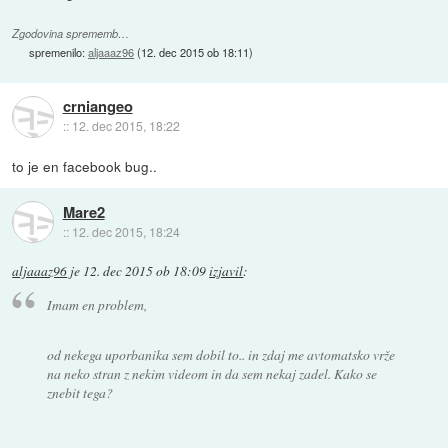
Zgodovina sprememb…
spremenilo:
aljaaaz96
(
12. dec 2015 ob 18:11
)
crniangeo
::
12. dec 2015, 18:22
to je en facebook bug..
Mare2
::
12. dec 2015, 18:24
aljaaaz96
je
12. dec 2015 ob 18:09
izjavil
:
Imam en problem,
od nekega uporbanika sem dobil to.. in zdaj me avtomatsko vrže
na neko stran z nekim videom in da sem nekaj zadel. Kako se
znebit tega?