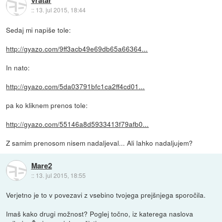
vratar
::
13. jul 2015, 18:44
Sedaj mi napiše tole:
http://gyazo.com/9ff3acb49e69db65a66364...
In nato:
http://gyazo.com/5da03791bfc1ca2ff4cd01...
pa ko kliknem prenos tole:
http://gyazo.com/55146a8d5933413f79afb0...
Z samim prenosom nisem nadaljeval... Ali lahko nadaljujem?
Mare2
::
13. jul 2015, 18:55
Verjetno je to v povezavi z vsebino tvojega prejšnjega sporočila.
Imaš kako drugi možnost? Poglej točno, iz katerega naslova