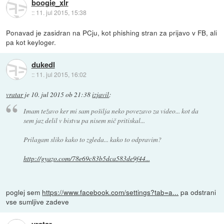
boogie_xlr
::
11. jul 2015, 15:38
Ponavad je zasidran na PCju, kot phishing stran za prijavo v FB, ali
pa kot keyloger.
dukedl
::
11. jul 2015, 16:02
vratar
je
10. jul 2015 ob 21:38
izjavil
:
Imam težavo ker mi sam pošilja neko povezavo za video... kot da
sem jaz delil v bistvu pa nisem nič pritiskal...
Prilagam sliko kako to zgleda... kako to odpravim?
http://gyazo.com/78e69c83b5dca583de9f44...
poglej sem
https://www.facebook.com/settings?tab=a...
pa odstrani
vse sumljive zadeve