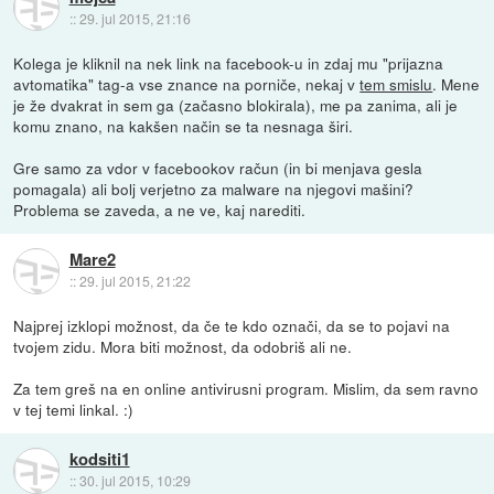
::
29. jul 2015, 21:16
Kolega je kliknil na nek link na facebook-u in zdaj mu "prijazna
avtomatika" tag-a vse znance na porniče, nekaj v
tem smislu
. Mene
je že dvakrat in sem ga (začasno blokirala), me pa zanima, ali je
komu znano, na kakšen način se ta nesnaga širi.
Gre samo za vdor v facebookov račun (in bi menjava gesla
pomagala) ali bolj verjetno za malware na njegovi mašini?
Problema se zaveda, a ne ve, kaj narediti.
Mare2
::
29. jul 2015, 21:22
Najprej izklopi možnost, da če te kdo označi, da se to pojavi na
tvojem zidu. Mora biti možnost, da odobriš ali ne.
Za tem greš na en online antivirusni program. Mislim, da sem ravno
v tej temi linkal. :)
kodsiti1
::
30. jul 2015, 10:29