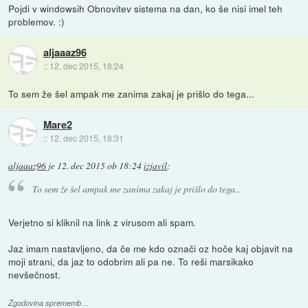
Pojdi v windowsih Obnovitev sistema na dan, ko še nisi imel teh
problemov. :)
aljaaaz96
::
12. dec 2015, 18:24
To sem že šel ampak me zanima zakaj je prišlo do tega...
Mare2
::
12. dec 2015, 18:31
aljaaaz96
je
12. dec 2015 ob 18:24
izjavil
:
To sem že šel ampak me zanima zakaj je prišlo do tega...
Verjetno si kliknil na link z virusom ali spam.
Jaz imam nastavljeno, da če me kdo označi oz hoče kaj objavit na
moji strani, da jaz to odobrim ali pa ne. To reši marsikako
nevšečnost.
Zgodovina sprememb…