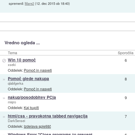
spremenil:
Mare2
(
12. dec 2015 ob 18:40
)
Vredno ogleda ...
Tema
Sporočila
⊘
Win 10 pomoč
6
xseki
Oddelek:
Pomoč in nasveti
»
Pomoč glede nakupa
8
qlabfgerka
Oddelek:
Pomoč in nasveti
»
nakup/posodobitev PCja
9
miqro
Oddelek:
Kaj kupiti
»
html/css - pravokotna tabbed navigacija
7
DarkSensei
Oddelek:
Izdelava spletišč
»
Windows Error ''Close programs to prevent
6