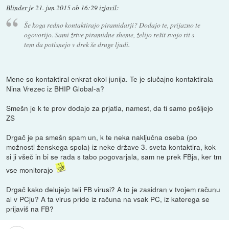
Blinder
je
21. jun 2015 ob 16:29
izjavil
:
Še koga redno kontaktirajo piramidarji? Dodajo te, prijazno te
ogovorijo. Sami žrtve piramidne sheme, želijo rešit svojo rit s
tem da potisnejo v drek še druge ljudi.
Mene so kontaktiral enkrat okol junija. Te je slučajno kontaktirala
Nina Vrezec iz BHIP Global-a?
Smešn je k te prov dodajo za prjatla, namest, da ti samo pošljejo
ZS
Drgač je pa smešn spam un, k te neka naključna oseba (po
možnosti ženskega spola) iz neke države 3. sveta kontaktira, kok
si ji všeč in bi se rada s tabo pogovarjala, sam ne prek FBja, ker tm
vse monitorajo
Drgač kako delujejo teli FB virusi? A to je zasidran v tvojem računu
al v PCju? A ta virus pride iz računa na vsak PC, iz katerega se
prijaviš na FB?