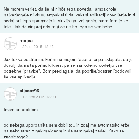
Ne morem verjet, da še ni nihče tega povedal, ampak tole
najverjetneje ni virus, ampak si ti dal kaksni aplikaciji dovoljenje in ti
sedaj oni lepo spammajo in sluzijo na tvoj nacin, stara fora je ze
tole...tak da cimprej odstrani ce ne bo tega se vec hehe
mojca
::
30. jul 2015, 12:43
Jaz težko odstranim, ker ni na mojem računu, bi pa sklepala, da je
dovolj, da na ta pornič klikneš, pa se samodejno dodelijo vse
potrebne "pravice". Bom predlagala, da pobriše/odstrani/oddovoli
še vse aplikacije.
aljaaaz96
::
12. dec 2015, 18:09
Imam en problem,
od nekega uporbanika sem dobil to.. in zdaj me avtomatsko vrže
na neko stran z nekim videom in da sem nekaj zadel. Kako se
znebit tega?