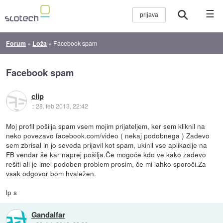
☰
Forum
»
Loža
»
Facebook spam
Facebook spam
clip
::
28. feb 2013, 22:42
Moj profil pošilja spam vsem mojim prijateljem, ker sem kliknil na
neko povezavo facebook.com/video ( nekaj podobnega ) Zadevo
sem zbrisal in jo seveda prijavil kot spam, ukinil vse aplikacije na
FB vendar še kar naprej pošilja.Če mogoče kdo ve kako zadevo
rešiti ali je imel podoben problem prosim, če mi lahko sporoči.Za
vsak odgovor bom hvaležen.
lp s
Gandalfar