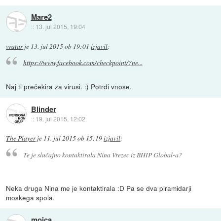
Mare2
::
13. jul 2015, 19:04
vratar
je
13. jul 2015 ob 19:01
izjavil
:
https://www.facebook.com/checkpoint/?ne...
Naj ti prečekira za virusi. :) Potrdi vnose.
Blinder
::
19. jul 2015, 12:02
The Player
je
11. jul 2015 ob 15:19
izjavil
:
Te je slučajno kontaktirala Nina Vrezec iz BHIP Global-a?
Neka druga Nina me je kontaktirala :D Pa se dva piramidarji
moskega spola.
mojca