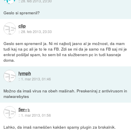
::
28. feb 2013, 23:30
Geslo si spremenil?
clip
::
28. feb 2013, 23:33
Geslo sem spremenil ja. Ni mi najbolj jasno al je možnost, da mam
tudi kaj na pc ali je to le na FB. Zdi se mi da je samo na FB saj mi je
enkrat pošiljal spam, ko sem bil na službenem pc in tudi kasneje
doma.
lymph
::
1. mar 2013, 01:46
Možno da imaš virus na obeh mašinah. Preskeniraj z antivirusom in
malwarebytes
5er-->
::
1. mar 2013, 01:56
Lahko, da imaš nameščen kakšen spamy plugin za brskalnik.