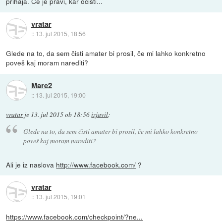
prihaja. Če je pravi, kar očisti...
vratar
::
13. jul 2015, 18:56
Glede na to, da sem čisti amater bi prosil, če mi lahko konkretno
poveš kaj moram narediti?
Mare2
::
13. jul 2015, 19:00
vratar
je
13. jul 2015 ob 18:56
izjavil
:
Glede na to, da sem čisti amater bi prosil, če mi lahko konkretno
poveš kaj moram narediti?
Ali je iz naslova
http://www.facebook.com/
?
vratar
::
13. jul 2015, 19:01
https://www.facebook.com/checkpoint/?ne...