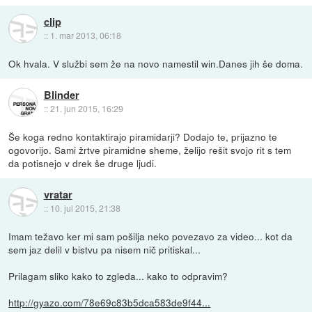
clip
::
1. mar 2013, 06:18
Ok hvala. V službi sem že na novo namestil win.Danes jih še doma.
Blinder
::
21. jun 2015, 16:29
Še koga redno kontaktirajo piramidarji? Dodajo te, prijazno te
ogovorijo. Sami žrtve piramidne sheme, želijo rešit svojo rit s tem
da potisnejo v drek še druge ljudi.
vratar
::
10. jul 2015, 21:38
Imam težavo ker mi sam pošilja neko povezavo za video... kot da
sem jaz delil v bistvu pa nisem nič pritiskal...
Prilagam sliko kako to zgleda... kako to odpravim?
http://gyazo.com/78e69c83b5dca583de9f44...