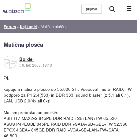
☰
Forum
»
Kaj kupiti
»
Matična plošča
Matična plošča
Border
::
9. feb 2003, 18:13
Oj,
kupujem matično ploščo do 55.000 SIT. Vsebovati mora: RAID, FW,
podporo za P4 2.4(533) in DDR 333, sound blaster (z 5.1 ali 6.1),
LAN, USB 2.0(4x ali 6x)!
Mal sm prebrskal po cenikih:
ABIT IT7-MAX2v2 845PE DDR RAID +SB+LAN+FW 65.520
ASUS P4PEGBL 845PE RAID DDR +SATA+SB+GBL+FW 52.560
EPOX 4GEA+ 845GE DDR RAID +VGA+SB+LAN+FW+SATA
46.800