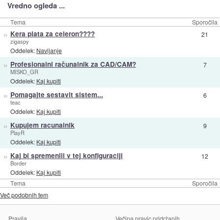
Vredno ogleda ...
Tema
Sporočila
»
Kera plata za celeron????
21
zigaspy
Oddelek:
Navijanje
»
Profesionalni računalnik za CAD/CAM?
7
MISKO_GR
Oddelek:
Kaj kupiti
»
Pomagajte sestavit sistem...
6
teac
Oddelek:
Kaj kupiti
»
Kupujem racunalnik
9
PlayR
Oddelek:
Kaj kupiti
»
Kaj bi spremenili v tej konfiguraciji
12
Border
Oddelek:
Kaj kupiti
Tema
Sporočila
Več podobnih tem
Pravila
Večina pravic pridržanih