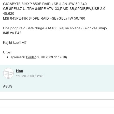
GIGABYTE 8IHXP 850E RAID +SB+LAN+FW 50.640
GB 8PE667 ULTRA 845PE ATA133,RAID,SB,SPDIF,FW,USB 2.0
45.620
MSI 845PE-FIR 845PE RAID +SB+GBL+FW 50.760
Ene podpirajo Sata druge ATA133, kaj se splaca? Skor vse imajo
845 za P4?
Kaj bi kupili vi?
Uros
spremenil:
Border
(
9. feb 2003 ob 19:10
)
Han
::
9. feb 2003, 22:43
ASUS