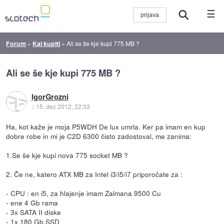
☰
Forum
»
Kaj kupiti
»
Ali se še kje kupi 775 MB ?
Ali se še kje kupi 775 MB ?
IgorGrozni
::
15. dec 2012, 22:33
Ha, kot kaže je moja P5WDH De lux umrla. Ker pa imam en kup
dobre robe in mi je C2D 6300 čisto zadostoval, me zanima:
1.Se še kje kupi nova 775 socket MB ?
2. Če ne, katero ATX MB za Intel i3/i5/i7 priporočate za :
- CPU : en i5, za hlajenje imam Zalmana 9500 Cu
- ene 4 Gb rama
- 3x SATA II diske
- 1x 180 Gb SSD