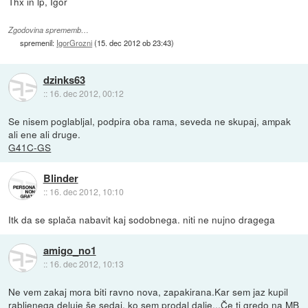
Thx in lp, Igor
Zgodovina sprememb…
spremenil:
IgorGrozni
(
15. dec 2012 ob 23:43
)
dzinks63
::
16. dec 2012, 00:12
Se nisem poglabljal, podpira oba rama, seveda ne skupaj, ampak
ali ene ali druge.
G41C-GS
Blinder
::
16. dec 2012, 10:10
Itk da se splača nabavit kaj sodobnega. niti ne nujno dragega
amigo_no1
::
16. dec 2012, 10:13
Ne vem zakaj mora biti ravno nova, zapakirana.Kar sem jaz kupil
rabljenega deluje še sedaj, ko sem prodal dalje...Če ti gredo na MB