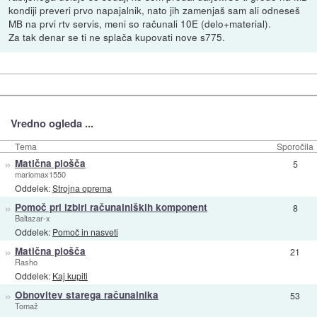
kondiji preveri prvo napajalnik, nato jih zamenjaš sam ali odneseš
MB na prvi rtv servis, meni so računali 10E (delo+material).
Za tak denar se ti ne splača kupovati nove s775.
Vredno ogleda ...
Tema
Sporočila
»
Matična plošča
5
mariomax1550
Oddelek:
Strojna oprema
»
Pomoč pri izbiri računalniških komponent
8
Baltazar-x
Oddelek:
Pomoč in nasveti
»
Matična plošča
21
Rasho
Oddelek:
Kaj kupiti
»
Obnovitev starega računalnika
53
Tomaž