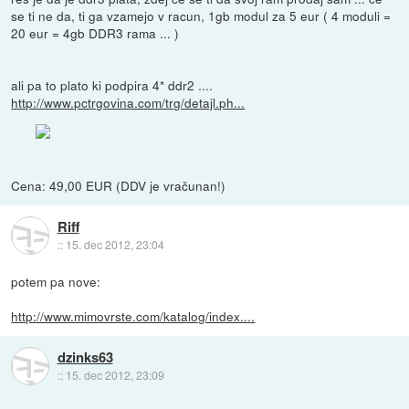
se ti ne da, ti ga vzamejo v racun, 1gb modul za 5 eur ( 4 moduli =
20 eur = 4gb DDR3 rama ... )
ali pa to plato ki podpira 4* ddr2 ....
http://www.pctrgovina.com/trg/detajl.ph...
Cena: 49,00 EUR (DDV je vračunan!)
Riff
::
15. dec 2012, 23:04
potem pa nove:
http://www.mimovrste.com/katalog/index....
dzinks63
::
15. dec 2012, 23:09