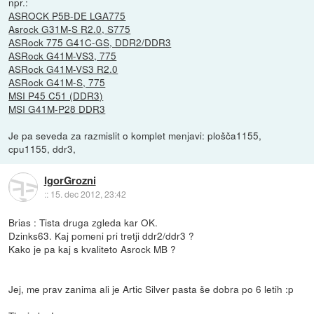
npr.:
ASROCK P5B-DE LGA775
Asrock G31M-S R2.0, S775
ASRock 775 G41C-GS, DDR2/DDR3
ASRock G41M-VS3, 775
ASRock G41M-VS3 R2.0
ASRock G41M-S, 775
MSI P45 C51 (DDR3)
MSI G41M-P28 DDR3
Je pa seveda za razmislit o komplet menjavi: plošča1155,
cpu1155, ddr3,
IgorGrozni
::
15. dec 2012, 23:42
Brias : Tista druga zgleda kar OK.
Dzinks63. Kaj pomeni pri tretji ddr2/ddr3 ?
Kako je pa kaj s kvaliteto Asrock MB ?
Jej, me prav zanima ali je Artic Silver pasta še dobra po 6 letih :p