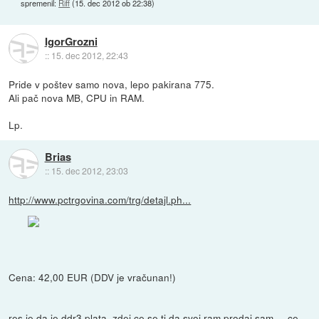
spremenil:
Riff
(
15. dec 2012 ob 22:38
)
IgorGrozni
::
15. dec 2012, 22:43
Pride v poštev samo nova, lepo pakirana 775.
Ali pač nova MB, CPU in RAM.
Lp.
Brias
::
15. dec 2012, 23:03
http://www.pctrgovina.com/trg/detajl.ph...
Cena: 42,00 EUR (DDV je vračunan!)
res je da je ddr3 plata, zdej ce se ti da svoj ram prodaj sam ... ce