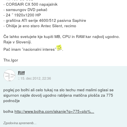
- CORSAIR CX 500 napajalnik
- samsungov DVD pekač
- 24 ˝ 1920x1200 HP
- grafična ATI serije 4600/512 pasivna Saphire
- Ohišje je eno staro Antec Silent, recimo
Če lahko svetujete kje kupiti MB, CPU in RAM kar najbolj ugodno.
Raje v Sloveniji.
Pač imam ˝nacionalni interes˝
.
Thx.Igor
Riff
::
15. dec 2012, 22:36
poglej po bolhi ali celo tukaj na slo techu med malimi oglasi se
sigurnon najde dovolj ugodno rabljena matična plošča za 775
podnožje
bolha
http://www.bolha.com/iskanje?q=775+plo%...
Zgodovina sprememb…