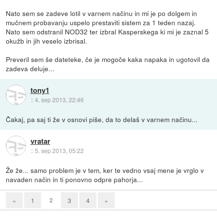
Nato sem se zadeve lotil v varnem načinu in mi je po dolgem in
mučnem probavanju uspelo prestaviti sistem za 1 teden nazaj.
Nato sem odstranil NOD32 ter izbral Kasperskega ki mi je zaznal 5
okužb in jih veselo izbrisal.
Preveril sem še dateteke, če je mogoče kaka napaka in ugotovil da
zadeva deluje...
tony1
::
4. sep 2013, 22:46
Čakaj, pa saj ti že v osnovi piše, da to delaš v varnem načinu...
vratar
::
5. sep 2013, 05:22
Že že... samo problem je v tem, ker te vedno vsaj mene je vrglo v
navaden način in ti ponovno odpre pahorja...
2
«
1
3
4
»