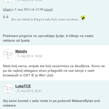
Gladi
je
5. maj 2013 ob 12:09
izjavil
:
Ker sta Jabuk in Pingivn tako bolj varno od okenc...
Predvsem pingvina ne uporabljajo ljudje, ki klikajo na vsako
reklamo od Ipada
Malajlo
::
5. maj 2013, 18:58
Nista bolj varna, ampak sta bolj nezanimiva za škodljivce. Komu se
pa da najbolj oblegano stran prilagoditi na vse luknje v vseh
browserjih in OS? IE je Win! (žal)
LukaTCE
::
5. maj 2013, 22:41
Sej samo bootaš v safe mode in pa poženeš MalwareBytes anti-
malware