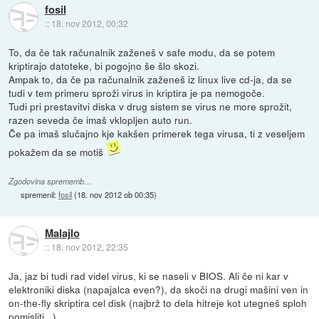
fosil
::
18. nov 2012, 00:32
To, da če tak računalnik zaženeš v safe modu, da se potem
kriptirajo datoteke, bi pogojno še šlo skozi.
Ampak to, da če pa računalnik zaženeš iz linux live cd-ja, da se
tudi v tem primeru sproži virus in kriptira je pa nemogoče.
Tudi pri prestavitvi diska v drug sistem se virus ne more sprožit,
razen seveda če imaš vklopljen auto run.
Če pa imaš slučajno kje kakšen primerek tega virusa, ti z veseljem
pokažem da se motiš
Zgodovina sprememb…
spremenil:
fosil
(
18. nov 2012 ob 00:35
)
Malajlo
::
18. nov 2012, 22:35
Ja, jaz bi tudi rad videl virus, ki se naseli v BIOS. Ali če ni kar v
elektroniki diska (napajalca even?), da skoči na drugi mašini ven in
on-the-fly skriptira cel disk (najbrž to dela hitreje kot utegneš sploh
pomisliti...)