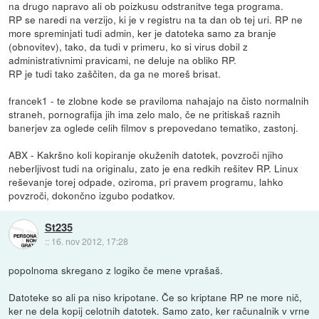
na drugo napravo ali ob poizkusu odstranitve tega programa.
RP se naredi na verzijo, ki je v registru na ta dan ob tej uri. RP ne
more spreminjati tudi admin, ker je datoteka samo za branje
(obnovitev), tako, da tudi v primeru, ko si virus dobil z
administrativnimi pravicami, ne deluje na obliko RP.
RP je tudi tako zaščiten, da ga ne moreš brisat.
francek1 - te zlobne kode se praviloma nahajajo na čisto normalnih
straneh, pornografija jih ima zelo malo, če ne pritiskaš raznih
banerjev za oglede celih filmov s prepovedano tematiko, zastonj.
ABX - Kakršno koli kopiranje okuženih datotek, povzroči njiho
neberljivost tudi na originalu, zato je ena redkih rešitev RP. Linux
reševanje torej odpade, oziroma, pri pravem programu, lahko
povzroči, dokončno izgubo podatkov.
St235
::
16. nov 2012, 17:28
popolnoma skregano z logiko če mene vprašaš.
Datoteke so ali pa niso kripotane. Če so kriptane RP ne more nič,
ker ne dela kopij celotnih datotek. Samo zato, ker računalnik v vrne