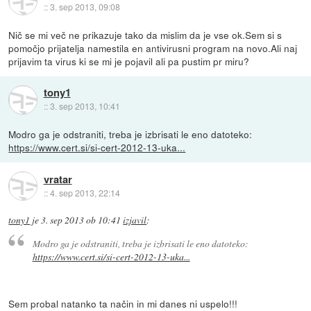
::
3. sep 2013, 09:08
Nič se mi več ne prikazuje tako da mislim da je vse ok.Sem si s
pomočjo prijatelja namestila en antivirusni program na novo.Ali naj
prijavim ta virus ki se mi je pojavil ali pa pustim pr miru?
tony1
::
3. sep 2013, 10:41
Modro ga je odstraniti, treba je izbrisati le eno datoteko:
https://www.cert.si/si-cert-2012-13-uka...
vratar
::
4. sep 2013, 22:14
tony1
je
3. sep 2013 ob 10:41
izjavil
:
Modro ga je odstraniti, treba je izbrisati le eno datoteko:
https://www.cert.si/si-cert-2012-13-uka...
Sem probal natanko ta način in mi danes ni uspelo!!!