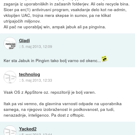
zaganja iz uporabniških in začasnih folderjev. Ali celo recycle bina.
Sicer pa en(1) antivirusni program, vsakdanje delo kot ne-admin,
vklopljen UAC, trojna mera skepse in sumov, pa ne klikat
utripajočih miljonov.
Ali pač ne uporabljaj win, ampak jabuk ali pa pingvina.
Gladi
::
5. maj 2013, 12:09
Ker sta Jabuk in Pingivn tako bolj varno od okenc...
technolog
::
5. maj 2013, 12:33
Vsak OS z AppStore oz. repozitoriji je bolj varen.
Itak pa vsi vemno, da glavnina varnosti odpade na uporabnika
samega, na njegovo izobraženost in podkovanost, pa tudi,
nenazadnje, inteligenco. Pa dost z offtopic.
Yacked2
::
5. maj 2013, 12:44