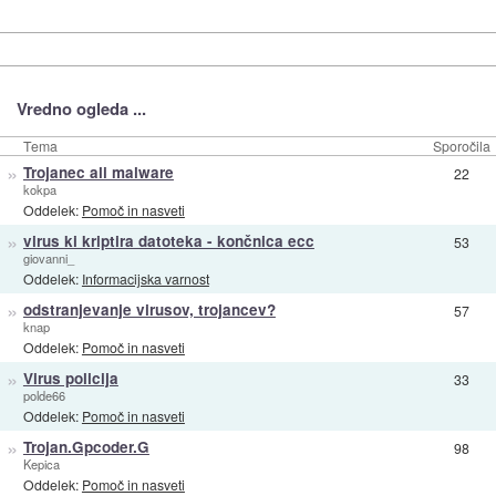
Vredno ogleda ...
Tema
Sporočila
»
Trojanec ali malware
22
kokpa
Oddelek:
Pomoč in nasveti
»
virus ki kriptira datoteka - končnica ecc
53
giovanni_
Oddelek:
Informacijska varnost
»
odstranjevanje virusov, trojancev?
57
knap
Oddelek:
Pomoč in nasveti
»
Virus policija
33
polde66
Oddelek:
Pomoč in nasveti
»
Trojan.Gpcoder.G
98
Kepica
Oddelek:
Pomoč in nasveti