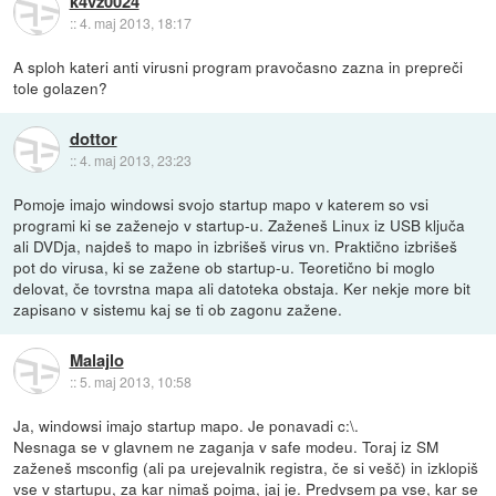
k4vz0024
::
4. maj 2013, 18:17
A sploh kateri anti virusni program pravočasno zazna in prepreči
tole golazen?
dottor
::
4. maj 2013, 23:23
Pomoje imajo windowsi svojo startup mapo v katerem so vsi
programi ki se zaženejo v startup-u. Zaženeš Linux iz USB ključa
ali DVDja, najdeš to mapo in izbrišeš virus vn. Praktično izbrišeš
pot do virusa, ki se zažene ob startup-u. Teoretično bi moglo
delovat, če tovrstna mapa ali datoteka obstaja. Ker nekje more bit
zapisano v sistemu kaj se ti ob zagonu zažene.
Malajlo
::
5. maj 2013, 10:58
Ja, windowsi imajo startup mapo. Je ponavadi c:\.
Nesnaga se v glavnem ne zaganja v safe modeu. Toraj iz SM
zaženeš msconfig (ali pa urejevalnik registra, če si vešč) in izklopiš
vse v startupu, za kar nimaš pojma, jaj je. Predvsem pa vse, kar se