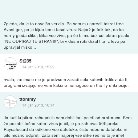
Zgleda, da je to novejša verzija. Pa sem mu naredil takrat free
Avast gor, pa je kljub temu fasal virus. Najbrž je folk tak, da ko
horny gleda slike, klika vse živo, pa če bi mu čez cel ekran pisalo
"NE ODPIRAJ TE STRANI!!", bi v desni roki držal t..a, z levo pa
upravljal miško...
St235
::
14. jan 2013, 15:29
hvala, zanimalo me je predvsem zaradi solatkotovih trditev, da ti
programi izvajajo ne vem kakšne nemogoče on the fly enkripcije.
ttommy
::
14. jan 2013, 16:14
Ja tudi kriptiran računalnik sem dobil lani poleti od bratranca. Sem
že pozabil točno kateri virus je bil, je pa zahteval 50€ preko
Paysafecard da odklene vse datoteke. čisto nobene datoteke ni
bilo možno odpreti, zato sem najprej vse slike (edino to je imel