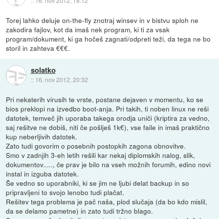
::
16. nov 2012, 18:12
Torej lahko deluje on-the-fly znotraj winsev in v bistvu sploh ne
zakodira fajlov, kot da imaš nek program, ki ti za vsak
program/dokument, ki ga hočeš zagnati/odpreti teži, da tega ne bo
storil in zahteva €€€.
solatko
::
16. nov 2012, 20:32
Pri nekaterih virusih te vrste, postane dejaven v momentu, ko se
bios preklopi na izvedbo boot-anja. Pri takih, ti noben linux ne reši
datotek, temveč jih uporaba takega orodja uniči (kriptira za vedno,
saj rešitve ne dobiš, niti če pošlješ 1k€), vse faile in imaš praktično
kup neberljivih datotek.
Zato tudi govorim o posebnih postopkih zagona obnovitve.
Smo v zadnjih 3-eh letih rešili kar nekaj diplomskih nalog, slik,
dokumentov....., če prav je bilo na vseh možnih forumih, edino novi
instal in izguba datotek.
Še vedno so uporabniki, ki se jim ne ljubi delat backup in so
pripravljeni to svojo lenobo tudi plačat.
Rešitev tega problema je pač naša, plod slučaja (da bo kdo mislil,
da se delamo pametne) in zato tudi tržno blago.