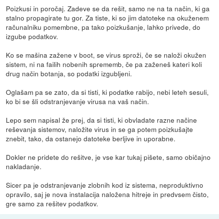
Poizkusi in poročaj. Zadeve se da rešit, samo ne na ta način, ki ga
stalno propagirate tu gor. Za tiste, ki so jim datoteke na okuženem
računalniku pomembne, pa tako poizkušanje, lahko privede, do
izgube podatkov.
Ko se mašina zažene v boot, se virus sproži, če se naloži okužen
sistem, ni na failih nobenih sprememb, če pa zaženeš kateri koli
drug način botanja, so podatki izgubljeni.
Oglašam pa se zato, da si tisti, ki podatke rabijo, nebi leteh sesuli,
ko bi se šli odstranjevanje virusa na vaš način.
Lepo sem napisal že prej, da si tisti, ki obvladate razne načine
reševanja sistemov, naložite virus in se ga potem poizkušajte
znebit, tako, da ostanejo datoteke berljive in uporabne.
Dokler ne pridete do rešitve, je vse kar tukaj pišete, samo običajno
nakladanje.
Sicer pa je odstranjevanje zlobnih kod iz sistema, neproduktivno
opravilo, saj je nova instalacija naložena hitreje in predvsem čisto,
gre samo za rešitev podatkov.