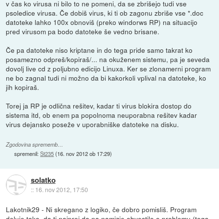
v čas ko virusa ni bilo to ne pomeni, da se zbrišejo tudi vse
psoledice virusa. Če dobiš virus, ki ti ob zagonu zbriše vse *.doc
datoteke lahko 100x obnoviš (preko windorws RP) na situacijo
pred virusom pa bodo datoteke še vedno brisane.
Če pa datoteke niso kriptane in do tega pride samo takrat ko
posamezno odpreš/kopiraš/... na okuženem sistemu, pa je seveda
dovolj live cd z poljubno edicijo Linuxa. Ker se zlonamerni program
ne bo zagnal tudi ni možno da bi kakorkoli vplival na datoteke, ko
jih kopiraš.
Torej ja RP je odlična rešitev, kadar ti virus blokira dostop do
sistema itd, ob enem pa popolnoma neuporabna rešitev kadar
virus dejansko poseže v uporabniške datoteke na disku.
Zgodovina sprememb…
spremenil:
St235
(
16. nov 2012 ob 17:29
)
solatko
::
16. nov 2012, 17:50
Lakotnik29 - Ni skregano z logiko, če dobro pomisliš. Program
deluje tako, da ti najprej da na namizje obvestilo o problemu (tega