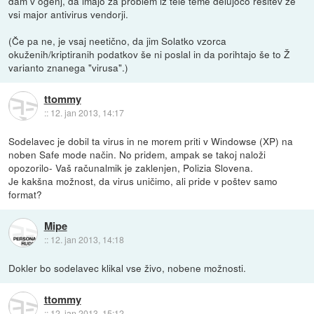
dam v ogenj, da imajo za problem iz tele teme delujočo rešitev že
vsi major antivirus vendorji.
(Če pa ne, je vsaj neetično, da jim Solatko vzorca
okuženih/kriptiranih podatkov še ni poslal in da porihtajo še to Ž
varianto znanega "virusa".)
ttommy
::
12. jan 2013, 14:17
Sodelavec je dobil ta virus in ne morem priti v Windowse (XP) na
noben Safe mode način. No pridem, ampak se takoj naloži
opozorilo- Vaš računalmik je zaklenjen, Polizia Slovena.
Je kakšna možnost, da virus uničimo, ali pride v poštev samo
format?
Mipe
::
12. jan 2013, 14:18
Dokler bo sodelavec klikal vse živo, nobene možnosti.
ttommy
::
12. jan 2013, 15:12