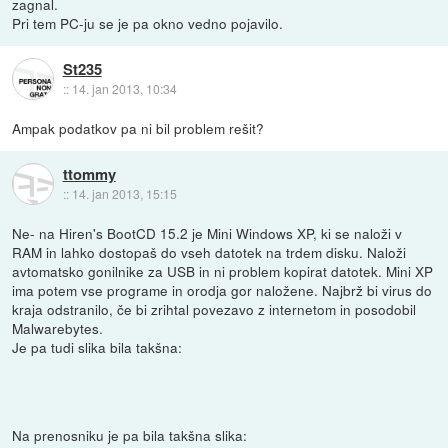
zagnal.
Pri tem PC-ju se je pa okno vedno pojavilo.
St235
::
14. jan 2013, 10:34
Ampak podatkov pa ni bil problem rešit?
ttommy
::
14. jan 2013, 15:15
Ne- na Hiren's BootCD 15.2 je Mini Windows XP, ki se naloži v
RAM in lahko dostopaš do vseh datotek na trdem disku. Naloži
avtomatsko gonilnike za USB in ni problem kopirat datotek. Mini XP
ima potem vse programe in orodja gor naložene. Najbrž bi virus do
kraja odstranilo, če bi zrihtal povezavo z internetom in posodobil
Malwarebytes.
Je pa tudi slika bila takšna:
Na prenosniku je pa bila takšna slika: