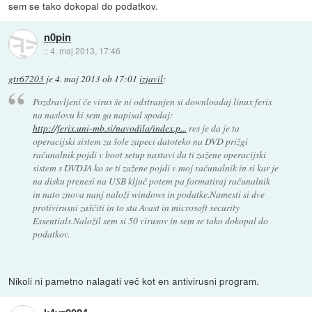
sem se tako dokopal do podatkov.
n0pin
::
4. maj 2013, 17:46
gtr67203
je
4. maj 2013 ob 17:01
izjavil
:
Pozdravljeni če virus še ni odstranjen si downloadaj linux ferix
na naslovu ki sem ga napisal spodaj:
http://ferix.uni-mb.si/navodila/index.p...
res je da je ta
operacijski sistem za šole zapeci datoteko na DVD prižgi
računalnik pojdi v boot setup nastavi da ti zažene operacijski
sistem s DVDJA ko se ti zažene pojdi v moj računalnik in si kar je
na disku prenesi na USB ključ potem pa formatiraj računalnik
in nato znova nanj naloži windows in podatke.Namesti si dve
protivirusni zaščiti in to sta Avast in microsoft security
Essentials.Naložil sem si 50 virusov in sem se tako dokopal do
podatkov.
Nikoli ni pametno nalagati več kot en antivirusni program.