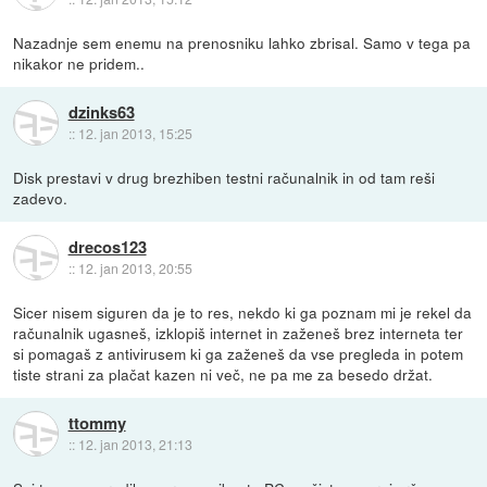
Nazadnje sem enemu na prenosniku lahko zbrisal. Samo v tega pa
nikakor ne pridem..
dzinks63
::
12. jan 2013, 15:25
Disk prestavi v drug brezhiben testni računalnik in od tam reši
zadevo.
drecos123
::
12. jan 2013, 20:55
Sicer nisem siguren da je to res, nekdo ki ga poznam mi je rekel da
računalnik ugasneš, izklopiš internet in zaženeš brez interneta ter
si pomagaš z antivirusem ki ga zaženeš da vse pregleda in potem
tiste strani za plačat kazen ni več, ne pa me za besedo držat.
ttommy
::
12. jan 2013, 21:13