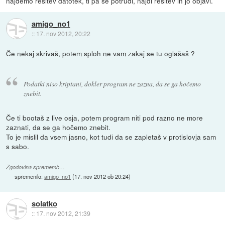
najdemo rešitev datotek, ti pa se potrudi, najdi rešitev in jo objavi.
amigo_no1
::
17. nov 2012, 20:22
Če nekaj skrivaš, potem sploh ne vam zakaj se tu oglašaš ?
Podatki niso kriptani, dokler program ne zazna, da se ga hočemo
znebit.
Če ti bootaš z live osja, potem program niti pod razno ne more
zaznati, da se ga hočemo znebit.
To je mislil da vsem jasno, kot tudi da se zapletaš v protislovja sam
s sabo.
Zgodovina sprememb…
spremenilo:
amigo_no1
(
17. nov 2012 ob 20:24
)
solatko
::
17. nov 2012, 21:39