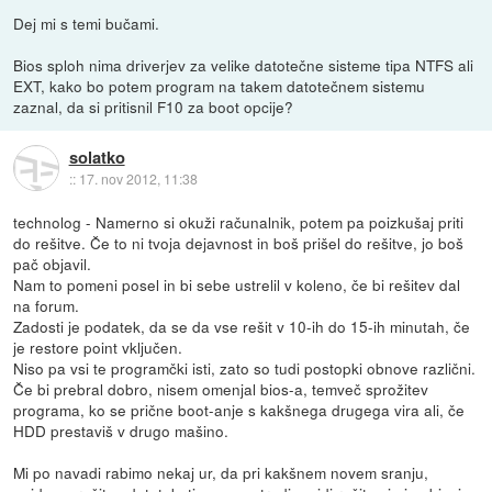
Dej mi s temi bučami.
Bios sploh nima driverjev za velike datotečne sisteme tipa NTFS ali
EXT, kako bo potem program na takem datotečnem sistemu
zaznal, da si pritisnil F10 za boot opcije?
solatko
::
17. nov 2012, 11:38
technolog - Namerno si okuži računalnik, potem pa poizkušaj priti
do rešitve. Če to ni tvoja dejavnost in boš prišel do rešitve, jo boš
pač objavil.
Nam to pomeni posel in bi sebe ustrelil v koleno, če bi rešitev dal
na forum.
Zadosti je podatek, da se da vse rešit v 10-ih do 15-ih minutah, če
je restore point vključen.
Niso pa vsi te programčki isti, zato so tudi postopki obnove različni.
Če bi prebral dobro, nisem omenjal bios-a, temveč sprožitev
programa, ko se prične boot-anje s kakšnega drugega vira ali, če
HDD prestaviš v drugo mašino.
Mi po navadi rabimo nekaj ur, da pri kakšnem novem sranju,