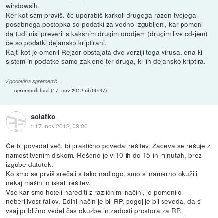
windowsih.
Ker kot sam praviš, če uporabiš karkoli drugega razen tvojega
posebnega postopka so podatki za vedno izgubljeni, kar pomeni
da tudi nisi preveril s kakšnim drugim orodjem (drugim live cd-jem)
če so podatki dejansko kriptirani.
Kajti kot je omenil Rejzor obstajata dve verziji tega virusa, ena ki
sistem in podatke samo zaklene ter druga, ki jih dejansko kriptira.
Zgodovina sprememb…
spremenil:
fosil
(
17. nov 2012 ob 00:47
)
solatko
::
17. nov 2012, 08:00
Če bi povedal več, bi praktično povedal rešitev. Zadeva se rešuje z
namestitvenim diskom. Rešeno je v 10-ih do 15-ih minutah, brez
izgube datotek.
Ko smo se prviš srečali s tako nadlogo, smo si namerno okužili
nekaj mašin in iskali rešitev.
Vse kar smo hoteli narediti z različnimi načini, je pomenilo
neberljivost failov. Edini način je bil RP, pogoj je bil seveda, da si
vsaj približno vedel čas okužbe in zadosti prostora za RP.