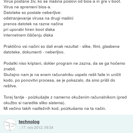
Virus postane živ, ko se mašina poslovi od bios-a in gre v boot.
Virus ne spremeni bios-a.
Datoteke so postale neberljive:
odstranjevanje virusa na drugi mašini
prenos datotek na razne načine
pri uporabi hiren boot diska
internetnem čiščenju diska
Praktično vsi načini so dali enak rezultat - slike, filmi, glasbene
datoteke, dokumenti - neberljivo.
Podatki niso kriptani, dokler program ne zazna, da se ga hočemo
znebit.
Slučajno nam je na enem računalniku uspelo rešit faile in uničit
kodo, po ponovitvi procesa, se je pokazalo, da smo prišli do
rešitve.
Torej fantje - poizkušajte z namerno okuženim računalnikom (pred
okužbo si naredite sliko sistema).
Mi večino takih nadležnih kod, poizkušamo na ta način.
technolog
::
17. nov 2012, 09:34