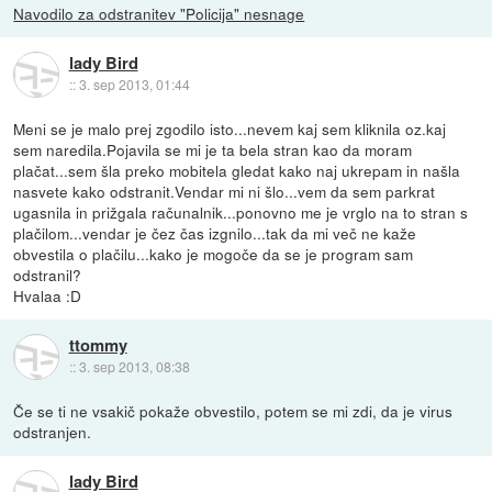
Navodilo za odstranitev "Policija" nesnage
lady Bird
::
3. sep 2013, 01:44
Meni se je malo prej zgodilo isto...nevem kaj sem kliknila oz.kaj
sem naredila.Pojavila se mi je ta bela stran kao da moram
plačat...sem šla preko mobitela gledat kako naj ukrepam in našla
nasvete kako odstranit.Vendar mi ni šlo...vem da sem parkrat
ugasnila in prižgala računalnik...ponovno me je vrglo na to stran s
plačilom...vendar je čez čas izgnilo...tak da mi več ne kaže
obvestila o plačilu...kako je mogoče da se je program sam
odstranil?
Hvalaa :D
ttommy
::
3. sep 2013, 08:38
Če se ti ne vsakič pokaže obvestilo, potem se mi zdi, da je virus
odstranjen.
lady Bird