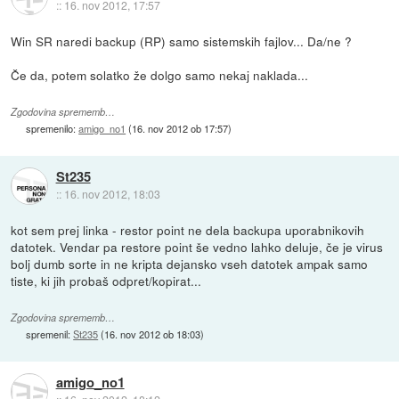
::
16. nov 2012, 17:57
Win SR naredi backup (RP) samo sistemskih fajlov... Da/ne ?
Če da, potem solatko že dolgo samo nekaj naklada...
Zgodovina sprememb…
spremenilo:
amigo_no1
(
16. nov 2012 ob 17:57
)
St235
::
16. nov 2012, 18:03
kot sem prej linka - restor point ne dela backupa uporabnikovih
datotek. Vendar pa restore point še vedno lahko deluje, če je virus
bolj dumb sorte in ne kripta dejansko vseh datotek ampak samo
tiste, ki jih probaš odpret/kopirat...
Zgodovina sprememb…
spremenil:
St235
(
16. nov 2012 ob 18:03
)
amigo_no1