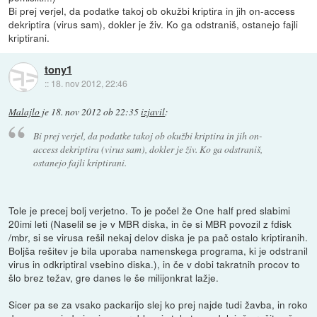
Bi prej verjel, da podatke takoj ob okužbi kriptira in jih on-access
dekriptira (virus sam), dokler je živ. Ko ga odstraniš, ostanejo fajli
kriptirani.
tony1
::
18. nov 2012, 22:46
Malajlo
je
18. nov 2012 ob 22:35
izjavil
:
Bi prej verjel, da podatke takoj ob okužbi kriptira in jih on-
access dekriptira (virus sam), dokler je živ. Ko ga odstraniš,
ostanejo fajli kriptirani.
Tole je precej bolj verjetno. To je počel že One half pred slabimi
20imi leti (Naselil se je v MBR diska, in če si MBR povozil z fdisk
/mbr, si se virusa rešil nekaj delov diska je pa pač ostalo kriptiranih.
Boljša rešitev je bila uporaba namenskega programa, ki je odstranil
virus in odkriptiral vsebino diska.), in če v dobi takratnih procov to
šlo brez težav, gre danes le še milijonkrat lažje.
Sicer pa se za vsako packarijo slej ko prej najde tudi žavba, in roko