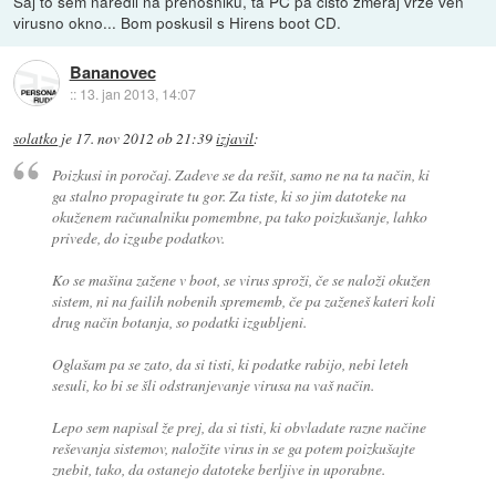
Saj to sem naredil na prenosniku, ta PC pa čisto zmeraj vrže ven
virusno okno... Bom poskusil s Hirens boot CD.
Bananovec
::
13. jan 2013, 14:07
solatko
je
17. nov 2012 ob 21:39
izjavil
:
Poizkusi in poročaj. Zadeve se da rešit, samo ne na ta način, ki
ga stalno propagirate tu gor. Za tiste, ki so jim datoteke na
okuženem računalniku pomembne, pa tako poizkušanje, lahko
privede, do izgube podatkov.
Ko se mašina zažene v boot, se virus sproži, če se naloži okužen
sistem, ni na failih nobenih sprememb, če pa zaženeš kateri koli
drug način botanja, so podatki izgubljeni.
Oglašam pa se zato, da si tisti, ki podatke rabijo, nebi leteh
sesuli, ko bi se šli odstranjevanje virusa na vaš način.
Lepo sem napisal že prej, da si tisti, ki obvladate razne načine
reševanja sistemov, naložite virus in se ga potem poizkušajte
znebit, tako, da ostanejo datoteke berljive in uporabne.