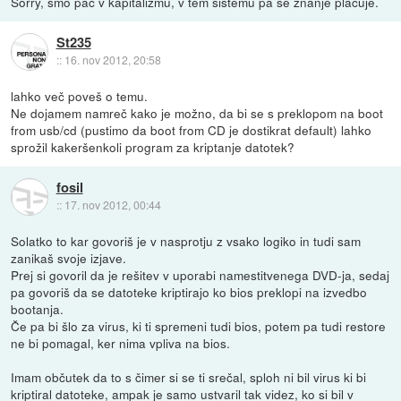
Sorry, smo pač v kapitalizmu, v tem sistemu pa se znanje plačuje.
St235
::
16. nov 2012, 20:58
lahko več poveš o temu.
Ne dojamem namreč kako je možno, da bi se s preklopom na boot
from usb/cd (pustimo da boot from CD je dostikrat default) lahko
sprožil kakeršenkoli program za kriptanje datotek?
fosil
::
17. nov 2012, 00:44
Solatko to kar govoriš je v nasprotju z vsako logiko in tudi sam
zanikaš svoje izjave.
Prej si govoril da je rešitev v uporabi namestitvenega DVD-ja, sedaj
pa govoriš da se datoteke kriptirajo ko bios preklopi na izvedbo
bootanja.
Če pa bi šlo za virus, ki ti spremeni tudi bios, potem pa tudi restore
ne bi pomagal, ker nima vpliva na bios.
Imam občutek da to s čimer si se ti srečal, sploh ni bil virus ki bi
kriptiral datoteke, ampak je samo ustvaril tak videz, ko si bil v