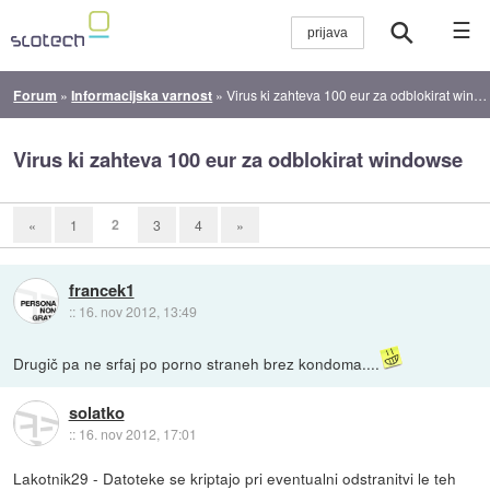
☰
Forum
»
Informacijska varnost
»
Virus ki zahteva 100 eur za odblokirat windowse
Virus ki zahteva 100 eur za odblokirat windowse
2
«
1
3
4
»
francek1
::
16. nov 2012, 13:49
Drugič pa ne srfaj po porno straneh brez kondoma....
solatko
::
16. nov 2012, 17:01
Lakotnik29 - Datoteke se kriptajo pri eventualni odstranitvi le teh