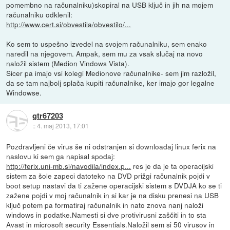
pomembno na računalniku)skopiral na USB ključ in jih na mojem
računalniku odklenil:
http://www.cert.si/obvestila/obvestilo/...
Ko sem to uspešno izvedel na svojem računalniku, sem enako
naredil na njegovem. Ampak, sem mu za vsak slučaj na novo
naložil sistem (Medion Vindows Vista).
Sicer pa imajo vsi kolegi Medionove računalnike- sem jim razložil,
da se tam najbolj splača kupiti računalnike, ker imajo gor legalne
Windowse.
gtr67203
::
4. maj 2013, 17:01
Pozdravljeni če virus še ni odstranjen si downloadaj linux ferix na
naslovu ki sem ga napisal spodaj:
http://ferix.uni-mb.si/navodila/index.p...
res je da je ta operacijski
sistem za šole zapeci datoteko na DVD prižgi računalnik pojdi v
boot setup nastavi da ti zažene operacijski sistem s DVDJA ko se ti
zažene pojdi v moj računalnik in si kar je na disku prenesi na USB
ključ potem pa formatiraj računalnik in nato znova nanj naloži
windows in podatke.Namesti si dve protivirusni zaščiti in to sta
Avast in microsoft security Essentials.Naložil sem si 50 virusov in