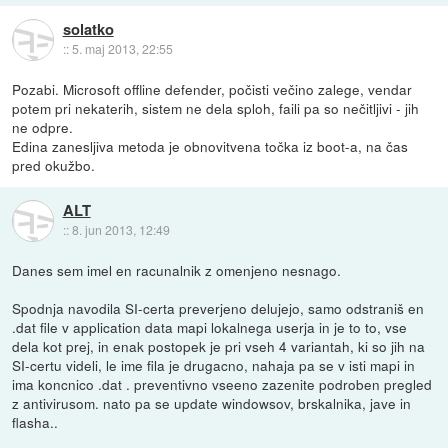
solatko
::
5. maj 2013, 22:55
Pozabi. Microsoft offline defender, počisti večino zalege, vendar
potem pri nekaterih, sistem ne dela sploh, faili pa so nečitljivi - jih
ne odpre.
Edina zanesljiva metoda je obnovitvena točka iz boot-a, na čas
pred okužbo.
ALT
::
8. jun 2013, 12:49
Danes sem imel en racunalnik z omenjeno nesnago.
Spodnja navodila SI-certa preverjeno delujejo, samo odstraniš en
.dat file v application data mapi lokalnega userja in je to to, vse
dela kot prej, in enak postopek je pri vseh 4 variantah, ki so jih na
SI-certu videli, le ime fila je drugacno, nahaja pa se v isti mapi in
ima koncnico .dat . preventivno vseeno zazenite podroben pregled
z antivirusom. nato pa se update windowsov, brskalnika, jave in
flasha..