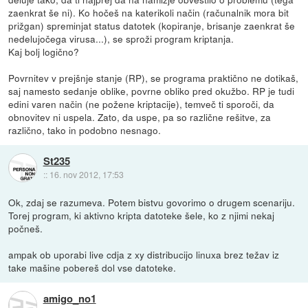
zaenkrat še ni). Ko hočeš na katerikoli način (računalnik mora bit
prižgan) spreminjat status datotek (kopiranje, brisanje zaenkrat še
nedelujočega virusa...), se sproži program kriptanja.
Kaj bolj logično?
Povrnitev v prejšnje stanje (RP), se programa praktično ne dotikaš,
saj namesto sedanje oblike, povrne obliko pred okužbo. RP je tudi
edini varen način (ne požene kriptacije), temveč ti sporoči, da
obnovitev ni uspela. Zato, da uspe, pa so različne rešitve, za
različno, tako in podobno nesnago.
St235
::
16. nov 2012, 17:53
Ok, zdaj se razumeva. Potem bistvu govorimo o drugem scenariju.
Torej program, ki aktivno kripta datoteke šele, ko z njimi nekaj
počneš.
ampak ob uporabi live cdja z xy distribucijo linuxa brez težav iz
take mašine pobereš dol vse datoteke.
amigo_no1