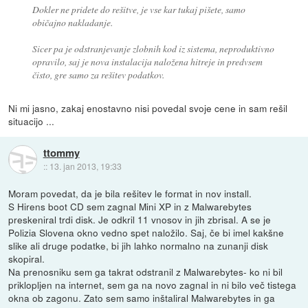
Dokler ne pridete do rešitve, je vse kar tukaj pišete, samo
običajno nakladanje.
Sicer pa je odstranjevanje zlobnih kod iz sistema, neproduktivno
opravilo, saj je nova instalacija naložena hitreje in predvsem
čisto, gre samo za rešitev podatkov.
Ni mi jasno, zakaj enostavno nisi povedal svoje cene in sam rešil
situacijo ...
ttommy
::
13. jan 2013, 19:33
Moram povedat, da je bila rešitev le format in nov install.
S Hirens boot CD sem zagnal Mini XP in z Malwarebytes
preskeniral trdi disk. Je odkril 11 vnosov in jih zbrisal. A se je
Polizia Slovena okno vedno spet naložilo. Saj, če bi imel kakšne
slike ali druge podatke, bi jih lahko normalno na zunanji disk
skopiral.
Na prenosniku sem ga takrat odstranil z Malwarebytes- ko ni bil
priklopljen na internet, sem ga na novo zagnal in ni bilo več tistega
okna ob zagonu. Zato sem samo inštaliral Malwarebytes in ga