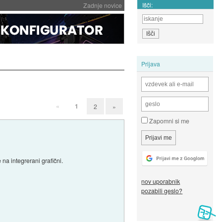
Išči:
Zadnje novice
Prijava
«
1
2
»
Zapomni si me
na integrerani grafični.
nov uporabnik
pozabili geslo?