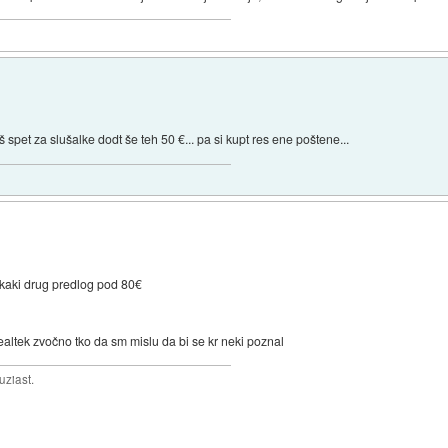
 spet za slušalke dodt še teh 50 €... pa si kupt res ene poštene...
 kaki drug predlog pod 80€
ltek zvočno tko da sm mislu da bi se kr neki poznal
uziast.