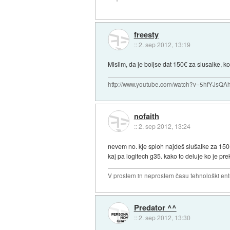
freesty
::
2. sep 2012, 13:19
Mislim, da je boljse dat 150€ za slusalke, k
http://www.youtube.com/watch?v=5hfYJsQA
nofaith
::
2. sep 2012, 13:24
nevem no. kje sploh najdeš slušalke za 150€
kaj pa logitech g35. kako to deluje ko je pr
V prostem in neprostem času tehnološki ent
Predator ^^
::
2. sep 2012, 13:30