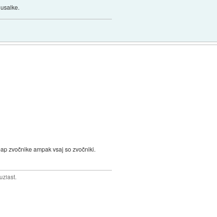
lusalke.
eap zvočnike ampak vsaj so zvočniki.
uziast.