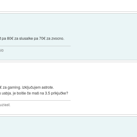
ot pa 80€ za slusalke pa 70€ za zvocno.
hl0
 za gaming. izključujem astrote.
ek usbja. je bolše če maš na 3.5 prikjučke?
uziast.