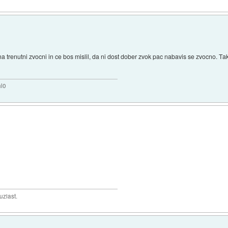
na trenutni zvocni in ce bos mislil, da ni dost dober zvok pac nabavis se zvocno. T
hl0
uziast.