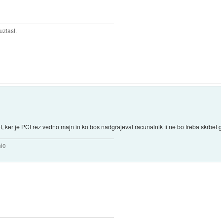
uziast.
 ker je PCI rez vedno majn in ko bos nadgrajeval racunalnik ti ne bo treba skrbet 
hl0