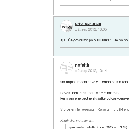
eric_cartman
::
2. sep 2012, 13:05
aja.. Če govorimo pa o slušalkah.. Je pa bolš
nofaith
::
2. sep 2012, 13:14
sm napisu roccat kave 5.1 edino če ma kdo
nevem fora je da mam v k**** mikrofon
ker mam ene bedne slušalke od canyona+rea
V prostem in neprostem času tehnološki ent
Zgodovina sprememb…
spremenilo:
nofaith
(
2. sep 2012 ob 13:18
)