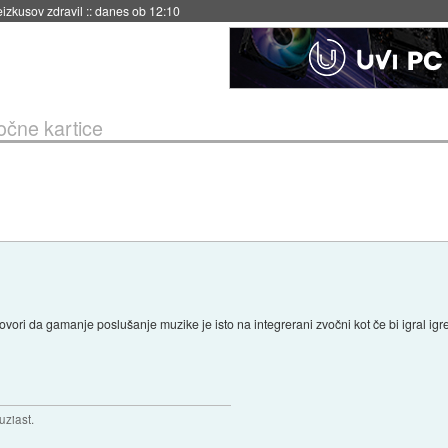
naslednji dve leti
::
danes ob 11:37
čne kartice
vori da gamanje poslušanje muzike je isto na integrerani zvočni kot če bi igral igre 
uziast.