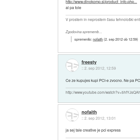
http://www.dinokomp.si/product_info.php...
al pa tole
V prostem in neprostem času tehnološki ent
Zgodovina sprememb…
spremenilo:
nofaith
(
2. sep 2012 ob 12:59
)
freesty
::
2. sep 2012, 12:59
Ce ze kupujes kupi PCI-e zvocno. Ne pa PCI,
http://www.youtube.com/watch?v=5hfYJsQA
nofaith
::
2. sep 2012, 13:01
ja sej tale creative je pci express