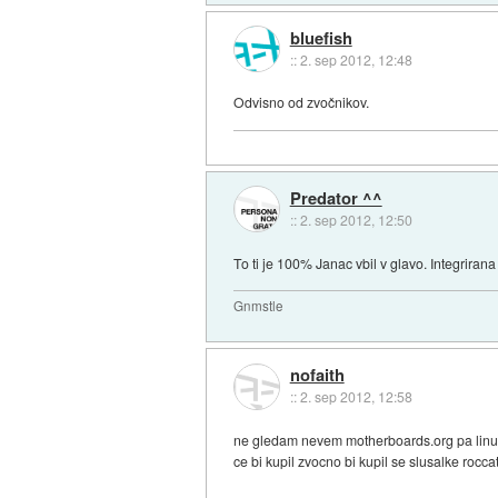
bluefish
::
2. sep 2012, 12:48
Odvisno od zvočnikov.
Predator ^^
::
2. sep 2012, 12:50
To ti je 100% Janac vbil v glavo. Integrirana
Gnmstle
nofaith
::
2. sep 2012, 12:58
ne gledam nevem motherboards.org pa linus 
ce bi kupil zvocno bi kupil se slusalke rocca