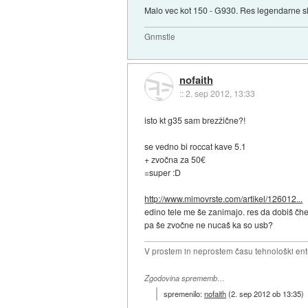
Malo vec kot 150 - G930. Res legendarne s
Gnmstle
nofaith
::
2. sep 2012, 13:33
isto kt g35 sam brezžične?!
se vedno bi roccat kave 5.1
+ zvočna za 50€
=super :D
http://www.mimovrste.com/artikel/126012...
edino tele me še zanimajo. res da dobiš čh
pa še zvočne ne nucaš ka so usb?
V prostem in neprostem času tehnološki ent
Zgodovina sprememb…
spremenilo:
nofaith
(
2. sep 2012 ob 13:35
)