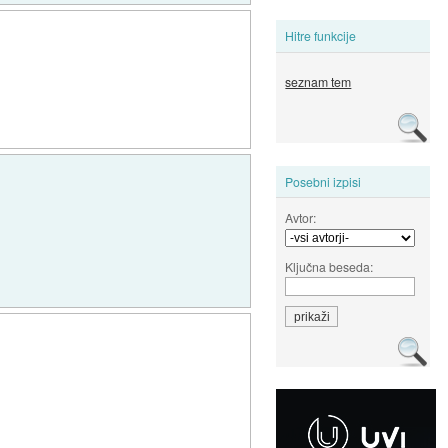
Hitre funkcije
seznam tem
Posebni izpisi
Avtor:
Ključna beseda: