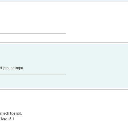
 ti je puna kapa.
tech tips ipd.
t kave 5.1