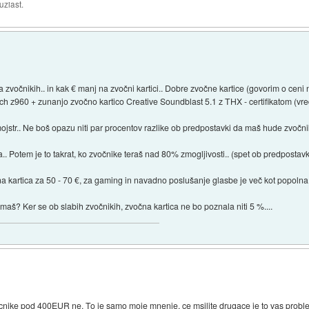
uziast.
a zvočnikih.. in kak € manj na zvočni kartici.. Dobre zvočne kartice (govorim o ce
 z960 + zunanjo zvočno kartico Creative Soundblast 5.1 z THX - certifikatom (vred
mojstr.. Ne boš opazu niti par procentov razlike ob predpostavki da maš hude zvočnik
.. Potem je to takrat, ko zvočnike teraš nad 80% zmogljivosti.. (spet ob predpostav
na kartica za 50 - 70 €, za gaming in navadno poslušanje glasbe je več kot popolna iz
maš? Ker se ob slabih zvočnikih, zvočna kartica ne bo poznala niti 5 %....
vocnike pod 400EUR ne. To je samo moje mnenje, ce msilite drugace je to vas probl