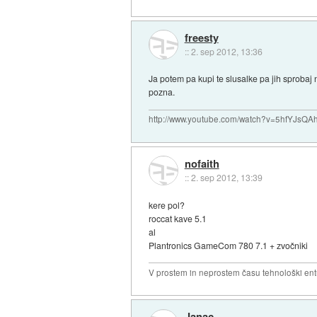
freesty
::
2. sep 2012, 13:36
Ja potem pa kupi te slusalke pa jih sprobaj 
pozna.
http://www.youtube.com/watch?v=5hfYJsQA
nofaith
::
2. sep 2012, 13:39
kere pol?
roccat kave 5.1
al
Plantronics GameCom 780 7.1 + zvočniki
V prostem in neprostem času tehnološki ent
Janac