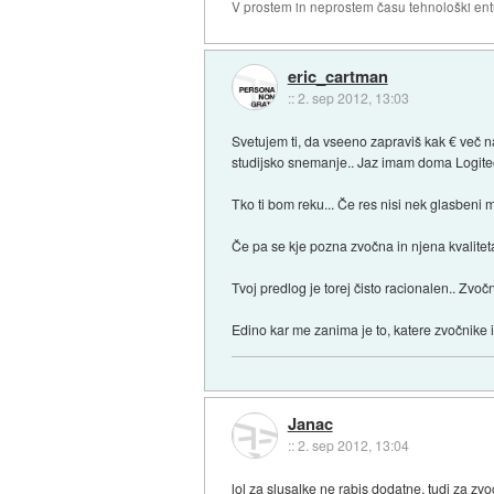
V prostem in neprostem času tehnološki ent
eric_cartman
::
2. sep 2012, 13:03
Svetujem ti, da vseeno zapraviš kak € več n
studijsko snemanje.. Jaz imam doma Logitech
Tko ti bom reku... Če res nisi nek glasbeni 
Če pa se kje pozna zvočna in njena kvaliteta
Tvoj predlog je torej čisto racionalen.. Zvoč
Edino kar me zanima je to, katere zvočnike i
Janac
::
2. sep 2012, 13:04
lol za slusalke ne rabis dodatne, tudi za z