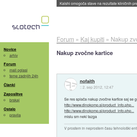
Sandisk že prodal več kot polovico SSD-jev za 
Forum
»
Kaj kupiti
»
Nakup zvo
Novice
Nakup zvočne kartice
arhiv
Forum
mali oglasi
teme zadnjih 24h
nofaith
Članki
::
2. sep 2012, 12:47
Zaposlitve
Se res splača nakup zvočne kartice saj se go
brskaj
http://www.dinokomp.si/product_info.php...
Ostalo
http://www.dinokomp.si/product_info.php...
pravila
mislu sm neki tazga
V prostem in neprostem času tehnološki ent