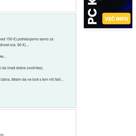
ni nad 150 €) potrebujemo samo za
nost cca. 90 €)...
e...
ki da imaš dobre zvočnike).
bira..Mislm da ne boš s tem nič falil...
em.