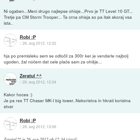
Ni ogaben...Meni drugo najlepse ohisje...Prvo je TT Level 10 GT...
Tretje pa CM Storm Trooper... Ta crna ohisja so pa itak skoraj vsa
ista..
Robi :P
::
26. avg 2012, 12:32
hja po premisleku sem se odločil za 300r ker je vendarle najbolj
ugoden, žal nočem dat cele plače sam za ohišje...
Zeratul ^^
::
26. avg 2012, 12:34
Kakor hoces :)
Je pa res TT Chaser MK-I big tower..Nekoristna in hkrati koristna
stvar
Robi :P
::
26. avg 2012, 13:06
Zeratul ^^
je
26. avg 2012 ob 12:34
izjavil
: