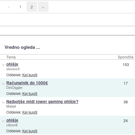
«
1
2
»
Vredno ogleda ...
Tema
Sporočila
»
ohišje
153
slovenc5
Oddelek:
Kaj kupiti
»
Računalnik do 1000€
17
DirkDiggler
Oddelek:
Kaj kupiti
»
Najboljše midi tower gaming ohišje?
38
Matej4
Oddelek:
Kaj kupiti
»
ohišje
24
citizen8
Oddelek:
Kaj kupiti