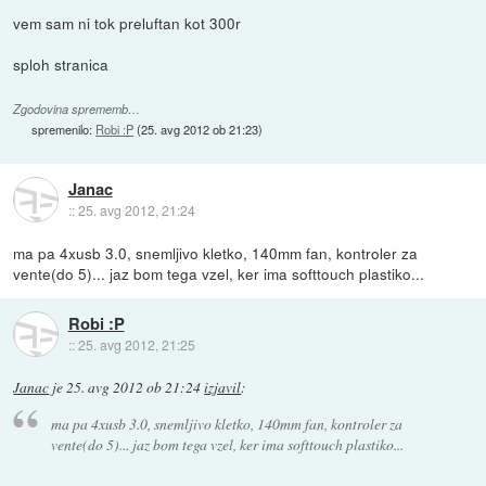
vem sam ni tok preluftan kot 300r
sploh stranica
Zgodovina sprememb…
spremenilo:
Robi :P
(
25. avg 2012 ob 21:23
)
Janac
::
25. avg 2012, 21:24
ma pa 4xusb 3.0, snemljivo kletko, 140mm fan, kontroler za
vente(do 5)... jaz bom tega vzel, ker ima softtouch plastiko...
Robi :P
::
25. avg 2012, 21:25
Janac
je
25. avg 2012 ob 21:24
izjavil
:
ma pa 4xusb 3.0, snemljivo kletko, 140mm fan, kontroler za
vente(do 5)... jaz bom tega vzel, ker ima softtouch plastiko...