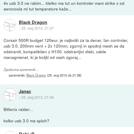
4x usb 3.0 ne rabim... kletko ma tut un kontroler mam strike x od
aerocoola mi tut temparature kaže...
Black Dragon
::
25. avg 2012, 21:37
Corsair 500R budget 120eur, je najbolši za ta denar, fan controler,
usb 3.0, 200mm vent + 2x 120mm, zgornji in spodnji mesh se da
odstraniti, kompatibilen z H100, odstranljivi diski, cable
managmenet, ki je boljši od vseh zgoraj...
Zgodovina sprememb…
spremenilo:
Black Dragon
(
25. avg 2012 ob 21:38
)
Janac
::
25. avg 2012, 21:39
Bitfenix raider...
kolko usb 3.0 ma sploh?