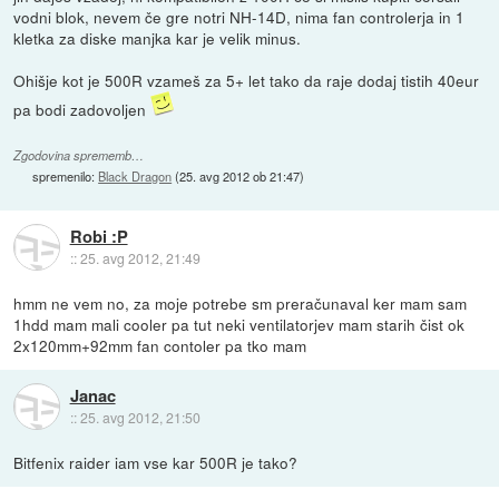
vodni blok, nevem če gre notri NH-14D, nima fan controlerja in 1
kletka za diske manjka kar je velik minus.
Ohišje kot je 500R vzameš za 5+ let tako da raje dodaj tistih 40eur
pa bodi zadovoljen
Zgodovina sprememb…
spremenilo:
Black Dragon
(
25. avg 2012 ob 21:47
)
Robi :P
::
25. avg 2012, 21:49
hmm ne vem no, za moje potrebe sm preračunaval ker mam sam
1hdd mam mali cooler pa tut neki ventilatorjev mam starih čist ok
2x120mm+92mm fan contoler pa tko mam
Janac
::
25. avg 2012, 21:50
Bitfenix raider iam vse kar 500R je tako?