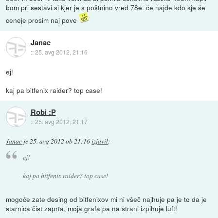
bom pri sestavi.si kjer je s poštnino vred 78e. če najde kdo kje še
ceneje prosim naj pove
Janac
::
25. avg 2012, 21:16
ej!
kaj pa bitfenix raider? top case!
Robi :P
::
25. avg 2012, 21:17
Janac
je
25. avg 2012 ob 21:16
izjavil
:
ej!
kaj pa bitfenix raider? top case!
mogoče zate desing od bitfenixov mi ni všeč najhuje pa je to da je
starnica čist zaprta, moja grafa pa na strani izpihuje luft!