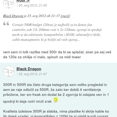
Robi :P
::
25. avg 2012, 21:40
Black Dragon
je
25. avg 2012 ob 21:37
izjavil
:
Corsair 500R budget 120eur, je najbolši za ta denar, fan
controler, usb 3.0, 200mm vent + 2x 120mm, zgornji in spodnji
mesh se da odstraniti, kompatibilen z H100, odstranljivi diski,
cable managmenet, ki je boljši od vseh zgoraj...
vem sam ni tolk razlike med 300r da bi se splačal, sicer pa sej veš
da 120e za ohišje ni malo, splooh za midi tower
Black Dragon
::
25. avg 2012, 21:47
300R in 500R sta čisto druga kategorija sem veliko pregledal in
sem se raje odločil za 500R, že zato ker dobiš 4 ventilatorje
priložene, ker sm freak sm dodal še 2 zgornja ki odajata ven in 1
spodnji ki daja notri mrzli zrak
Kvaliteta izdelave 300R je slabša, nima plastike ki skirje kable ko
jih daješ vzadej, ni kompatibilen z 100H če si misliš kupiti corsair