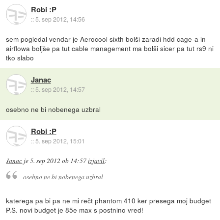
Robi :P
::
5. sep 2012, 14:56
sem pogledal vendar je Aerocool sixth bolši zaradi hdd cage-a in
airflowa boljše pa tut cable management ma bolši sicer pa tut rs9 ni
tko slabo
Janac
::
5. sep 2012, 14:57
osebno ne bi nobenega uzbral
Robi :P
::
5. sep 2012, 15:01
Janac
je
5. sep 2012 ob 14:57
izjavil
:
osebno ne bi nobenega uzbral
katerega pa bi pa ne mi rečt phantom 410 ker presega moj budget
P.S. novi budget je 85e max s postnino vred!