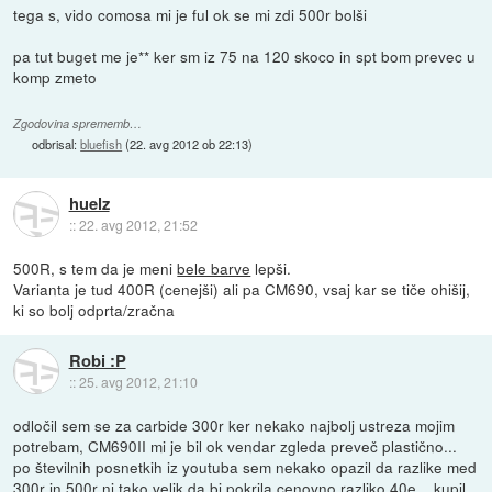
tega s, vido comosa mi je ful ok se mi zdi 500r bolši
pa tut buget me je** ker sm iz 75 na 120 skoco in spt bom prevec u
komp zmeto
Zgodovina sprememb…
odbrisal:
bluefish
(
22. avg 2012 ob 22:13
)
huelz
::
22. avg 2012, 21:52
500R, s tem da je meni
bele barve
lepši.
Varianta je tud 400R (cenejši) ali pa CM690, vsaj kar se tiče ohišij,
ki so bolj odprta/zračna
Robi :P
::
25. avg 2012, 21:10
odločil sem se za carbide 300r ker nekako najbolj ustreza mojim
potrebam, CM690II mi je bil ok vendar zgleda preveč plastično...
po številnih posnetkih iz youtuba sem nekako opazil da razlike med
300r in 500r ni tako velik da bi pokrila cenovno razliko 40e... kupil