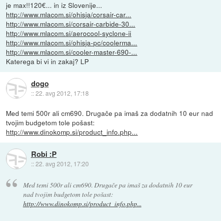
je max!!120€... in iz Slovenije...
http://www.mlacom.si/ohisja/corsair-car...
http://www.mlacom.si/corsair-carbide-30...
http://www.mlacom.si/aerocool-syclone-ii
http://www.mlacom.si/ohisja-pc/coolerma...
http://www.mlacom.si/cooler-master-690-...
Katerega bi vi in zakaj? LP
dogo
::
22. avg 2012, 17:18
Med temi 500r ali cm690. Drugače pa imaš za dodatnih 10 eur nad
tvojim budgetom tole pošast:
http://www.dinokomp.si/product_info.php...
Robi :P
::
22. avg 2012, 17:20
Med temi 500r ali cm690. Drugače pa imaš za dodatnih 10 eur
nad tvojim budgetom tole pošast:
http://www.dinokomp.si/product_info.php...