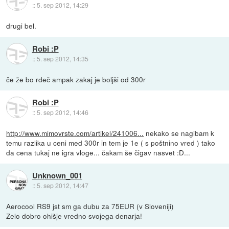
::
5. sep 2012, 14:29
drugi bel.
Robi :P
::
5. sep 2012, 14:35
če že bo rdeč ampak zakaj je boljši od 300r
Robi :P
::
5. sep 2012, 14:46
http://www.mimovrste.com/artikel/241006...
nekako se nagibam k
temu razlika u ceni med 300r in tem je 1e ( s poštnino vred ) tako
da cena tukaj ne igra vloge... čakam še čigav nasvet :D...
Unknown_001
::
5. sep 2012, 14:47
Aerocool RS9 jst sm ga dubu za 75EUR (v Sloveniji)
Zelo dobro ohišje vredno svojega denarja!