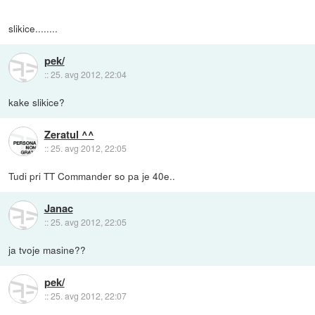
slikice........
pek/
::
25. avg 2012, 22:04
kake slikice?
Zeratul ^^
::
25. avg 2012, 22:05
Tudi pri TT Commander so pa je 40e..
Janac
::
25. avg 2012, 22:05
ja tvoje masine??
pek/
::
25. avg 2012, 22:07