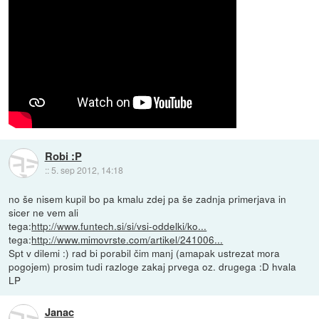
Robi :P
::
5. sep 2012, 14:18
no še nisem kupil bo pa kmalu zdej pa še zadnja primerjava in
sicer ne vem ali
tega:
http://www.funtech.si/si/vsi-oddelki/ko...
tega:
http://www.mimovrste.com/artikel/241006...
Spt v dilemi :) rad bi porabil čim manj (amapak ustrezat mora
pogojem) prosim tudi razloge zakaj prvega oz. drugega :D hvala
LP
Janac