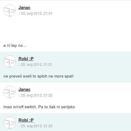
Janac
::
25. avg 2012, 21:21
a ni lep no...
Robi :P
::
25. avg 2012, 21:21
ne preveč sveti to sploh ne mors spat!
Janac
::
25. avg 2012, 21:22
imas on\off switch. Pa to itak ni serijsko
Robi :P
::
25. avg 2012, 21:22