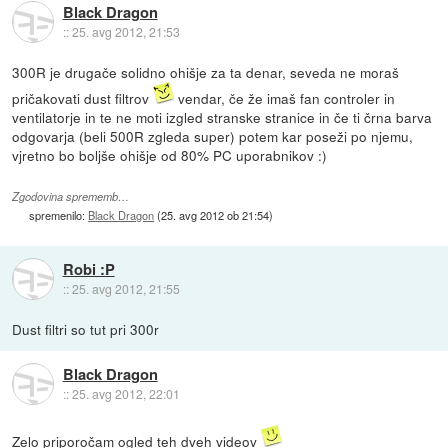
Black Dragon
::
25. avg 2012, 21:53
300R je drugače solidno ohišje za ta denar, seveda ne moraš
pričakovati dust filtrov
vendar, če že imaš fan controler in
ventilatorje in te ne moti izgled stranske stranice in če ti črna barva
odgovarja (beli 500R zgleda super) potem kar poseži po njemu,
vjretno bo boljše ohišje od 80% PC uporabnikov :)
Zgodovina sprememb…
spremenilo:
Black Dragon
(
25. avg 2012 ob 21:54
)
Robi :P
::
25. avg 2012, 21:55
Dust filtri so tut pri 300r
Black Dragon
::
25. avg 2012, 22:01
Zelo priporočam ogled teh dveh videov