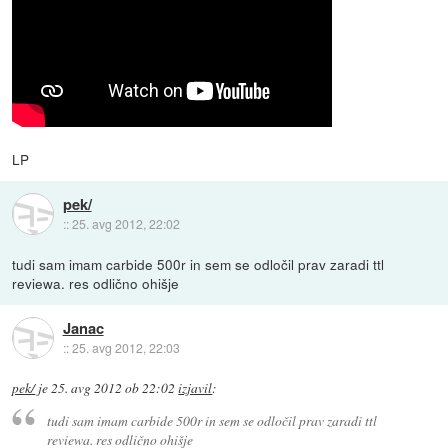
LP
pek/
::
25. avg 2012, 22:02
tudi sam imam carbide 500r in sem se odločil prav zaradi ttl
reviewa. res odlično ohišje
Janac
::
25. avg 2012, 22:03
pek/
je
25. avg 2012 ob 22:02
izjavil
:
tudi sam imam carbide 500r in sem se odločil prav zaradi ttl
reviewa. res odlično ohišje