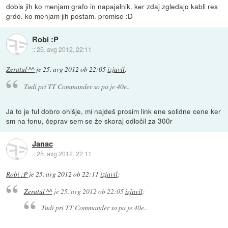
dobis jih ko menjam grafo in napajalnik. ker zdaj zgledajo kabli res
grdo. ko menjam jih postam. promise :D
Robi :P
::
25. avg 2012, 22:11
Zeratul ^^
je
25. avg 2012 ob 22:05
izjavil
:
Tudi pri TT Commander so pa je 40e..
Ja to je ful dobro ohišje, mi najdeš prosim link ene solidne cene ker
sm na fonu, čeprav sem se že skoraj odločil za 300r
Janac
::
25. avg 2012, 22:11
Robi :P
je
25. avg 2012 ob 22:11
izjavil
:
Zeratul ^^
je
25. avg 2012 ob 22:05
izjavil
:
Tudi pri TT Commander so pa je 40e..