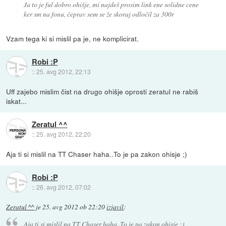
Ja to je ful dobro ohišje, mi najdeš prosim link ene solidne cene
ker sm na fonu, čeprav sem se že skoraj odločil za 300r
Vzam tega ki si mislil pa je, ne komplicirat.
Robi :P
::
25. avg 2012, 22:13
Uff zajebo mislim čist na drugo ohišje oprosti zeratul ne rabiš
iskat...
Zeratul ^^
::
25. avg 2012, 22:20
Aja ti si mislil na TT Chaser haha..To je pa zakon ohisje ;)
Robi :P
::
26. avg 2012, 07:02
Zeratul ^^
je
25. avg 2012 ob 22:20
izjavil
:
Aja ti si mislil na TT Chaser haha..To je pa zakon ohisje ;)