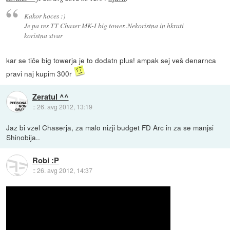
Kakor hoces :)
Je pa res TT Chaser MK-I big tower..Nekoristna in hkrati
koristna stvar
kar se tiče big towerja je to dodatn plus! ampak sej veš denarnca
pravi naj kupim 300r
Zeratul ^^
::
26. avg 2012, 13:19
Jaz bi vzel Chaserja, za malo nizji budget FD Arc in za se manjsi
Shinobija..
Robi :P
::
26. avg 2012, 14:37