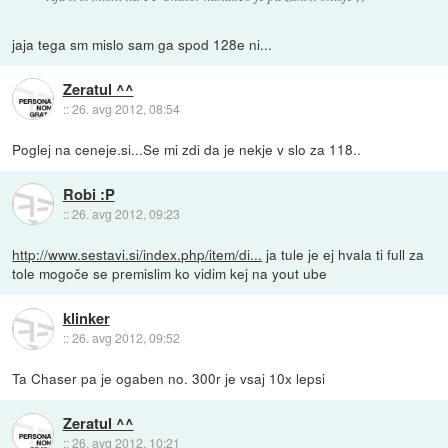
jaja tega sm mislo sam ga spod 128e ni...
Zeratul ^^
::
26. avg 2012, 08:54
Poglej na ceneje.si...Se mi zdi da je nekje v slo za 118..
Robi :P
::
26. avg 2012, 09:23
http://www.sestavi.si/index.php/item/di...
ja tule je ej hvala ti full za
tole mogoče se premislim ko vidim kej na yout ube
klinker
::
26. avg 2012, 09:52
Ta Chaser pa je ogaben no. 300r je vsaj 10x lepsi
Zeratul ^^
::
26. avg 2012, 10:21