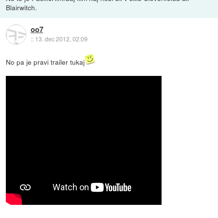
Blairwitch.
oo7
::
13. dec 2012, 02:09
No pa je pravi trailer tukaj