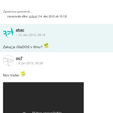
Zgodovina sprememb…
zavarovalo slike:
gzibret
(
14. dec 2012 ob 10:13
)
ahac
::
13. dec 2012, 09:19
Zakaj je GlaDOS v filmu?
oo7
::
9. jan 2013, 00:38
Nov trailer