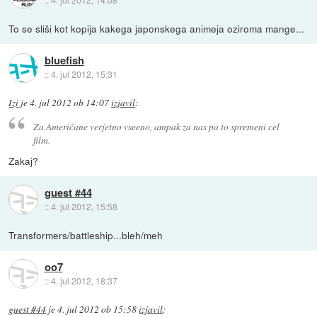
To se sliši kot kopija kakega japonskega animeja oziroma mange...
bluefish
::
4. jul 2012, 15:31
Izi
je
4. jul 2012 ob 14:07
izjavil
:
Za Američane verjetno vseeno, ampak za nas pa to spremeni cel
film.
Zakaj?
guest #44
::
4. jul 2012, 15:58
Transformers/battleship...bleh/meh
oo7
::
4. jul 2012, 18:37
guest #44
je
4. jul 2012 ob 15:58
izjavil
: