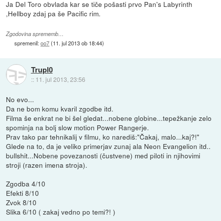
Ja Del Toro obvlada kar se tiče pošasti prvo Pan's Labyrinth
,Hellboy zdaj pa še Pacific rim.
Zgodovina sprememb…
spremenil:
oo7
(
11. jul 2013 ob 18:44
)
Trupl0
::
11. jul 2013, 23:56
No evo...
Da ne bom komu kvaril zgodbe itd.
Filma še enkrat ne bi šel gledat...nobene globine...tepežkanje zelo
spominja na bolj slow motion Power Rangerje.
Prav tako par tehnikalij v filmu, ko narediš:"Čakaj, malo...kaj?!"
Glede na to, da je veliko primerjav zunaj ala Neon Evangelion itd..
bullshit...Nobene povezanosti (čustvene) med piloti in njihovimi
stroji (razen imena stroja).
Zgodba 4/10
Efekti 8/10
Zvok 8/10
Slika 6/10 ( zakaj vedno po temi?! )