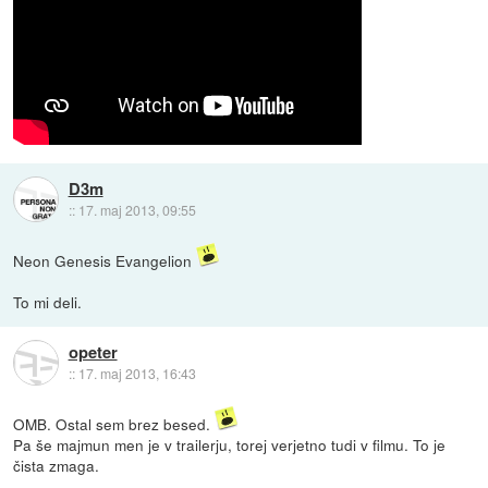
D3m
::
17. maj 2013, 09:55
Neon Genesis Evangelion
To mi deli.
opeter
::
17. maj 2013, 16:43
OMB. Ostal sem brez besed.
Pa še majmun men je v trailerju, torej verjetno tudi v filmu. To je
čista zmaga.