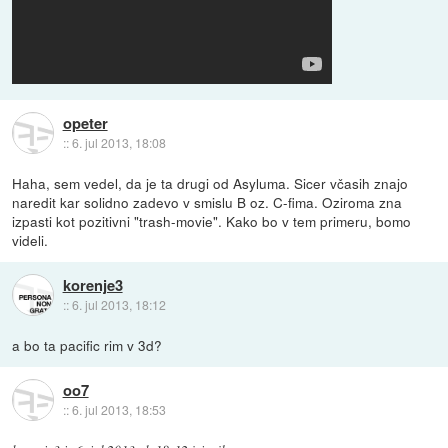
opeter
::
6. jul 2013, 18:08
Haha, sem vedel, da je ta drugi od Asyluma. Sicer včasih znajo
naredit kar solidno zadevo v smislu B oz. C-fima. Oziroma zna
izpasti kot pozitivni "trash-movie". Kako bo v tem primeru, bomo
videli.
korenje3
::
6. jul 2013, 18:12
a bo ta pacific rim v 3d?
oo7
::
6. jul 2013, 18:53