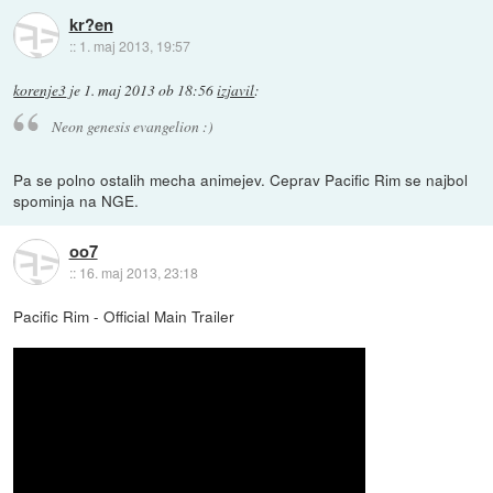
kr?en
::
1. maj 2013, 19:57
korenje3
je
1. maj 2013 ob 18:56
izjavil
:
Neon genesis evangelion :)
Pa se polno ostalih mecha animejev. Ceprav Pacific Rim se najbol
spominja na NGE.
oo7
::
16. maj 2013, 23:18
Pacific Rim - Official Main Trailer