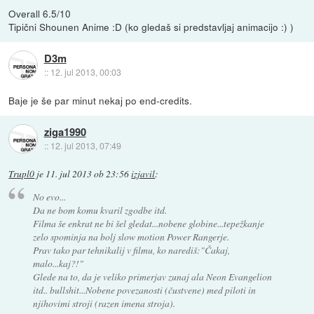
Overall 6.5/10
Tipični Shounen Anime :D (ko gledaš si predstavljaj animacijo :) )
D3m
::
12. jul 2013, 00:03
Baje je še par minut nekaj po end-credits.
ziga1990
::
12. jul 2013, 07:49
Trupl0
je
11. jul 2013 ob 23:56
izjavil
:
No evo...
Da ne bom komu kvaril zgodbe itd.
Filma še enkrat ne bi šel gledat...nobene globine...tepežkanje
zelo spominja na bolj slow motion Power Rangerje.
Prav tako par tehnikalij v filmu, ko narediš:"Čakaj,
malo...kaj?!"
Glede na to, da je veliko primerjav zunaj ala Neon Evangelion
itd.. bullshit...Nobene povezanosti (čustvene) med piloti in
njihovimi stroji (razen imena stroja).