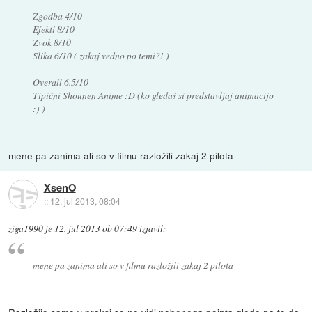
Zgodba 4/10
Efekti 8/10
Zvok 8/10
Slika 6/10 ( zakaj vedno po temi?! )
Overall 6.5/10
Tipični Shounen Anime :D (ko gledaš si predstavljaj animacijo
:) )
mene pa zanima ali so v filmu razložili zakaj 2 pilota
XsenO
::
12. jul 2013, 08:04
ziga1990
je
12. jul 2013 ob 07:49
izjavil
:
mene pa zanima ali so v filmu razložili zakaj 2 pilota
Razložijo samo v praksi se ne vidi nobenega pointa glede na to da