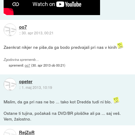
oo7
::
30. apr 2013, 00:21
Zaenkrat nikjer ne piše,da ga bodo predvajali pri nas v kinih
Zgodovina sprememb…
spremenil:
oo7
(
30. apr 2013 ob 00:21
)
opeter
::
1. maj 2013, 10:19
Mislim, da ga pri nas ne bo ... tako kot Dredda tudi ni blo.
Ostane ti tujina, počakaš na DVD/BR ploščke ali pa ... saj veš.
Vem, žalostno.
RejZoR