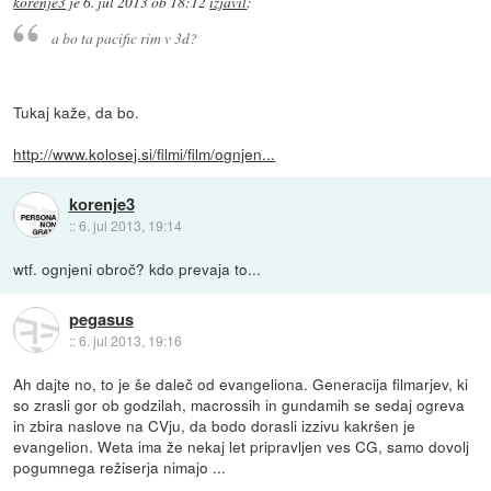
korenje3
je
6. jul 2013 ob 18:12
izjavil
:
a bo ta pacific rim v 3d?
Tukaj kaže, da bo.
http://www.kolosej.si/filmi/film/ognjen...
korenje3
::
6. jul 2013, 19:14
wtf. ognjeni obroč? kdo prevaja to...
pegasus
::
6. jul 2013, 19:16
Ah dajte no, to je še daleč od evangeliona. Generacija filmarjev, ki
so zrasli gor ob godzilah, macrossih in gundamih se sedaj ogreva
in zbira naslove na CVju, da bodo dorasli izzivu kakršen je
evangelion. Weta ima že nekaj let pripravljen ves CG, samo dovolj
pogumnega režiserja nimajo ...