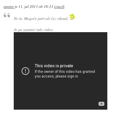
opeter
je
11. jul 2013 ob 18:23
izjavil
:
Ne še. Mogoče jutri ali čez vikend.
Je pa zanimiv tale video: