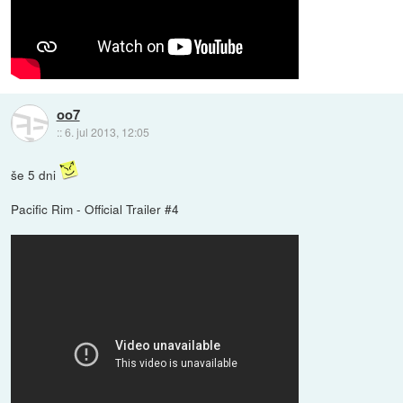
oo7
::
6. jul 2013, 12:05
še 5 dni
Pacific Rim - Official Trailer #4