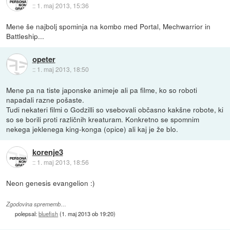
::
1. maj 2013, 15:36
Mene še najbolj spominja na kombo med Portal, Mechwarrior in
Battleship...
opeter
::
1. maj 2013, 18:50
Mene pa na tiste japonske animeje ali pa filme, ko so roboti
napadali razne pošaste.
Tudi nekateri filmi o Godzilli so vsebovali občasno kakšne robote, ki
so se borili proti različnih kreaturam. Konkretno se spomnim
nekega jeklenega king-konga (opice) ali kaj je že blo.
korenje3
::
1. maj 2013, 18:56
Neon genesis evangelion :)
Zgodovina sprememb…
polepsal:
bluefish
(
1. maj 2013 ob 19:20
)