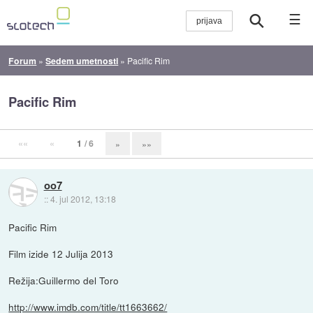
☰
Forum
»
Sedem umetnosti
»
Pacific Rim
Pacific Rim
««
«
1
/ 6
»
»»
oo7
::
4. jul 2012, 13:18
Pacific Rim
Film izide 12 Julija 2013
Režija:Guillermo del Toro
http://www.imdb.com/title/tt1663662/