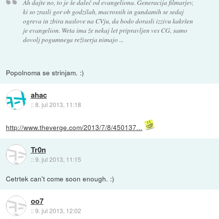
Ah dajte no, to je še daleč od evangeliona. Generacija filmarjev,
ki so zrasli gor ob godzilah, macrossih in gundamih se sedaj
ogreva in zbira naslove na CVju, da bodo dorasli izzivu kakršen
je evangelion. Weta ima že nekaj let pripravljen ves CG, samo
dovolj pogumnega režiserja nimajo ...
Popolnoma se strinjam. :)
ahac
::
8. jul 2013, 11:18
http://www.theverge.com/2013/7/8/450137...
Tr0n
::
9. jul 2013, 11:15
Cetrtek can't come soon enough. :)
oo7
::
9. jul 2013, 12:02