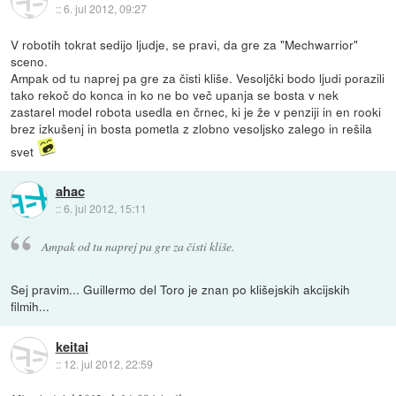
::
6. jul 2012, 09:27
V robotih tokrat sedijo ljudje, se pravi, da gre za "Mechwarrior"
sceno.
Ampak od tu naprej pa gre za čisti kliše. Vesoljčki bodo ljudi porazili
tako rekoč do konca in ko ne bo več upanja se bosta v nek
zastarel model robota usedla en črnec, ki je že v penziji in en rooki
brez izkušenj in bosta pometla z zlobno vesoljsko zalego in rešila
svet
ahac
::
6. jul 2012, 15:11
Ampak od tu naprej pa gre za čisti kliše.
Sej pravim... Guillermo del Toro je znan po klišejskih akcijskih
filmih...
keitai
::
12. jul 2012, 22:59