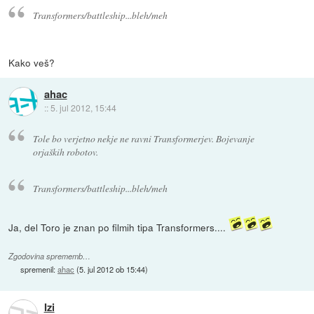
Transformers/battleship...bleh/meh
Kako veš?
ahac
::
5. jul 2012, 15:44
Tole bo verjetno nekje ne ravni Transformerjev. Bojevanje
orjaških robotov.
Transformers/battleship...bleh/meh
Ja, del Toro je znan po filmih tipa Transformers....
Zgodovina sprememb…
spremenil:
ahac
(
5. jul 2012 ob 15:44
)
Izi