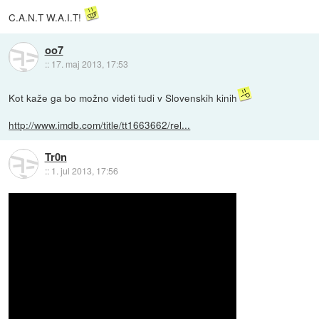
C.A.N.T W.A.I.T!
oo7
::
17. maj 2013, 17:53
Kot kaže ga bo možno videti tudi v Slovenskih kinih
http://www.imdb.com/title/tt1663662/rel...
Tr0n
::
1. jul 2013, 17:56