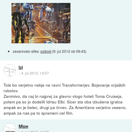
zavarovalo slike:
gzibret
(
9. jul 2012 ob 09:43
)
Izi
::
4. jul 2012, 14:07
Tole bo verjetno nekje ne ravni Transformerjev. Bojevanje orjaških
robotov.
Zanimivo, da naj bi najprej za glavno vlogo hoteli Toma Cruiseja,
potem pa so jo dodelili Idrisu Elbi. Sicer sta oba izkušena igralca
ampak en je belec, drugi pa črnec. Za Američane verjetno vseeno,
ampak za nas pa to spremeni cel film.
Mipe
::
4. jul 2012, 14:08