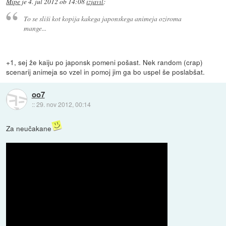
Mipe
je
4. jul 2012 ob 14:08
izjavil
:
To se sliši kot kopija kakega japonskega animeja oziroma
mange...
+1, sej že kaiju po japonsk pomeni pošast. Nek random (crap)
scenarij animeja so vzel in pomoj jim ga bo uspel še poslabšat.
oo7
::
29. nov 2012, 00:14
Za neučakane