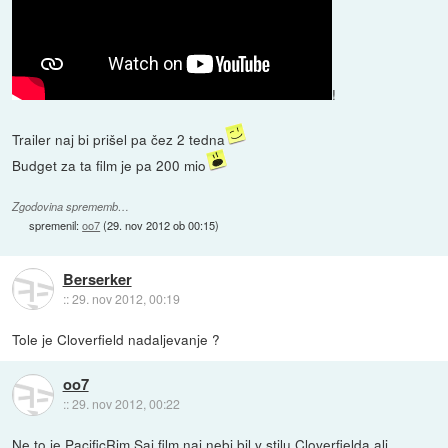
!
Trailer naj bi prišel pa čez 2 tedna
Budget za ta film je pa 200 mio
Zgodovina sprememb…
spremenil:
oo7
(
29. nov 2012 ob 00:15
)
Berserker
::
29. nov 2012, 00:19
Tole je Cloverfield nadaljevanje ?
oo7
::
29. nov 2012, 00:22
Ne to je PacificRim.Saj film naj nebi bil v stilu Cloverfielda ali