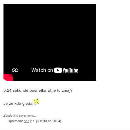
0.24 sekunde posnetka ali je to zmaj?
Je že kdo gledal
Zgodovina sprememb…
spremenil:
oo7
(
11. jul 2013 ob 18:04
)