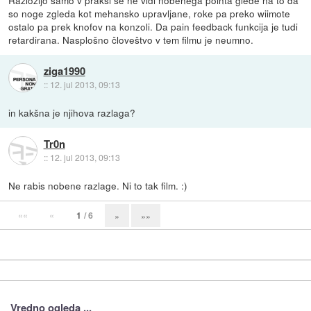
so noge zgleda kot mehansko upravljane, roke pa preko wiimote
ostalo pa prek knofov na konzoli. Da pain feedback funkcija je tudi
retardirana. Nasplošno človeštvo v tem filmu je neumno.
ziga1990
::
12. jul 2013, 09:13
in kakšna je njihova razlaga?
Tr0n
::
12. jul 2013, 09:13
Ne rabis nobene razlage. Ni to tak film. :)
««
«
1
/ 6
»
»»
Vredno ogleda ...