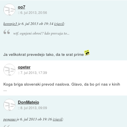
oo7
::
6. jul 2013, 20:56
korenje3
je
6. jul 2013 ob 19:14
izjavil
:
wtf. ognjeni obroč? kdo prevaja to...
Ja velikokrat prevedejo tako, da te srat prime
opeter
::
7. jul 2013, 17:39
Koga briga slovenski prevod naslova. Glavo, da bo pri nas v kinih
...
DonMatejo
::
8. jul 2013, 09:09
pegasus
je
6. jul 2013 ob 19:16
izjavil
: