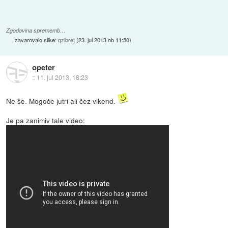
Zgodovina sprememb…
zavarovalo slike:
gzibret
(
23. jul 2013 ob 11:50
)
opeter
::
11. jul 2013, 18:23
Ne še. Mogoče jutri ali čez vikend.
Je pa zanimiv tale video: