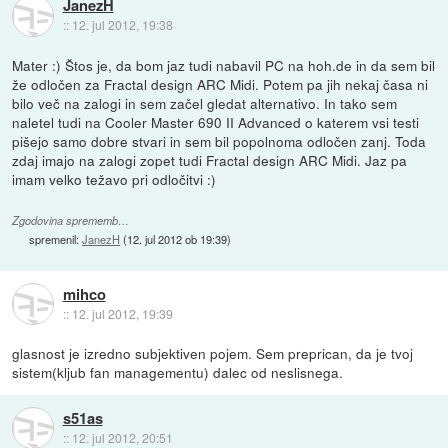
JanezH
::
12. jul 2012, 19:38
Mater :) Štos je, da bom jaz tudi nabavil PC na hoh.de in da sem bil
že odločen za Fractal design ARC Midi. Potem pa jih nekaj časa ni
bilo več na zalogi in sem začel gledat alternativo. In tako sem
naletel tudi na Cooler Master 690 II Advanced o katerem vsi testi
pišejo samo dobre stvari in sem bil popolnoma odločen zanj. Toda
zdaj imajo na zalogi zopet tudi Fractal design ARC Midi. Jaz pa
imam velko težavo pri odločitvi :)
Zgodovina sprememb…
spremenil:
JanezH
(
12. jul 2012 ob 19:39
)
mihco
::
12. jul 2012, 19:39
glasnost je izredno subjektiven pojem. Sem preprican, da je tvoj
sistem(kljub fan managementu) dalec od neslisnega.
s51as
::
12. jul 2012, 20:51