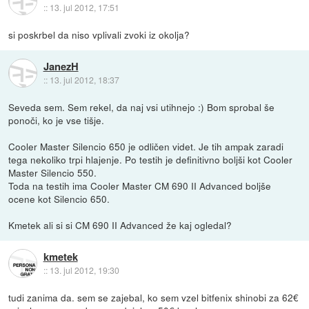
::
13. jul 2012, 17:51
si poskrbel da niso vplivali zvoki iz okolja?
JanezH
::
13. jul 2012, 18:37
Seveda sem. Sem rekel, da naj vsi utihnejo :) Bom sprobal še
ponoči, ko je vse tišje.
Cooler Master Silencio 650 je odličen videt. Je tih ampak zaradi
tega nekoliko trpi hlajenje. Po testih je definitivno boljši kot Cooler
Master Silencio 550.
Toda na testih ima Cooler Master CM 690 II Advanced boljše
ocene kot Silencio 650.
Kmetek ali si si CM 690 II Advanced že kaj ogledal?
kmetek
::
13. jul 2012, 19:30
tudi zanima da. sem se zajebal, ko sem vzel bitfenix shinobi za 62€