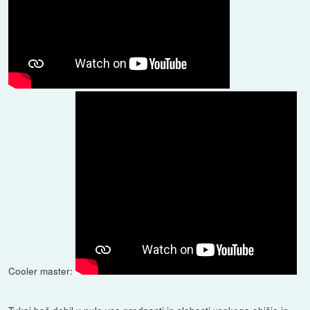
Cooler master:
Tukaj boš dobil v nulo vse prednosti in slabosti vsakega ohišja in