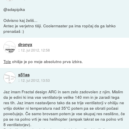
@adapipika
Odvisno kaj želiš...
Antec je verjetno tišji. Coolermaster pa ima ropčaj da ga lahko
prenašaš :)
dronyx
::
12. jul 2012, 12:58
Tole
ohišje je po moje absolutno prva izbira.
s51as
::
12. jul 2012, 13:53
Jaz imam Fractal design ARC in sem zelo zadovolen z njim. Mislim
da je edini ki ima vse ventilatorje velike 140 mm in je zaradi tega
res tih. Jaz imam nastavljeno tako da se trije ventilatorji v ohišju ne
vrtijo dokler ni temperatura nad 35°C potem pa se obrati počasi
povečujejo. Če samo brovsam potem je vse skupaj res neslišno, če
pa se na polno vrti je res helihopter (ampak takrat se na polno vrti
8 ventilatorjev).