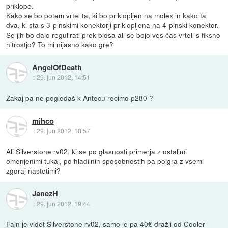
priklope.
Kako se bo potem vrtel ta, ki bo priklopljen na molex in kako ta
dva, ki sta s 3-pinskimi konektorji priklopljena na 4-pinski konektor.
Se jih bo dalo regulirati prek biosa ali se bojo ves čas vrteli s fiksno
hitrostjo? To mi nijasno kako gre?
AngelOfDeath
::
29. jun 2012, 14:51
Zakaj pa ne pogledaš k Antecu recimo p280 ?
mihco
::
29. jun 2012, 18:57
Ali Silverstone rv02, ki se po glasnosti primerja z ostalimi
omenjenimi tukaj, po hladilnih sposobnostih pa poigra z vsemi
zgoraj nastetimi?
JanezH
::
29. jun 2012, 19:44
Fajn je videt Silverstone rv02, samo je pa 40€ dražji od Cooler