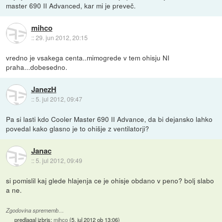
master 690 II Advanced, kar mi je preveč.
mihco
::
29. jun 2012, 20:15
vredno je vsakega centa..mimogrede v tem ohisju NI
praha...dobesedno.
JanezH
::
5. jul 2012, 09:47
Pa si lasti kdo Cooler Master 690 II Advance, da bi dejansko lahko
povedal kako glasno je to ohišje z ventilatorji?
Janac
::
5. jul 2012, 09:49
si pomislil kaj glede hlajenja ce je ohisje obdano v peno? bolj slabo
a ne.
Zgodovina sprememb…
predlagal izbris:
mihco
(
5. jul 2012 ob 13:06
)