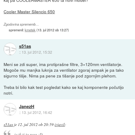
kaj pa COOLERMASTER 650 ta novi model?
Cooler Master Silencio 650
Zgodovina sprememb…
spremenil:
kmetek
(
13. jul 2012 ob 13:27
)
s51as
::
13. jul 2012, 15:32
Meni se zdi super, ima protiprašne filtre, 3×120mm ventilatorje.
Mogoče mu manjka luknja za ventilator zgoraj ampak je pa tako
sigurno tišje. Nima pa pene za tišanje pod zgornjim plehom.
Treba bi bilo kak test pogledat kako se kaj komponente počutijo
notri.
JanezH
::
13. jul 2012, 16:42
s51as
je
12. jul 2012 ob 20:59
izjavil
:
ja tk ti to nese :D