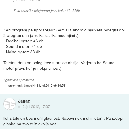
Sem zmeril s telefonom je nekako 32-33db
Keri program pa uporabljas? Sem si z android marketa potegnil dol
3 programe in je velka razlika med njimi :)
- Decibel meter: 46 db
- Sound meter: 41 db
- Noise meter: 33 db
Telefon dam pa poleg leve stranice ohišja. Verjetno bo Sound
meter pravi, ker je nekje vmes :)
Zgodovina sprememb…
spremenil:
JanezH
(
13. jul 2012 ob 16:51
)
Janac
::
13. jul 2012, 17:37
llol z telefon bos meril glasnost. Nabavi nek multimeter... Pa izklopi
glasbo pa zvoke iz okolja ves.