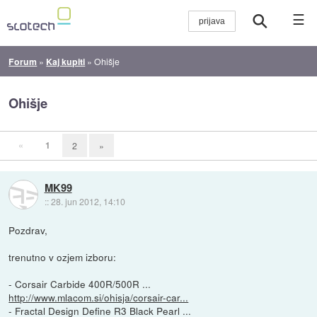
☰
Forum
»
Kaj kupiti
»
Ohišje
Ohišje
«
1
2
»
MK99
::
28. jun 2012, 14:10
Pozdrav,
trenutno v ozjem izboru:
- Corsair Carbide 400R/500R ...
http://www.mlacom.si/ohisja/corsair-car...
- Fractal Design Define R3 Black Pearl ...