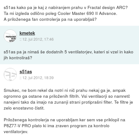
s51as kako pa je kaj z nabiranjem prahu v Fractal design ARC?
Ta mi izgleda odlično poleg Cooler Master 690 II Advance.
A priloženega fan controlerja pa na uporabljaš?
kmetek
::
12. jul 2012, 17:46
s51as pa ja nimaš še dodatnih 5 ventilatorjev, kateri si vzel in kako
jih kontroliraš?
s51as
::
12. jul 2012, 18:39
Smukec, ne bom rekel da notri ni nič prahu nekaj ga je, ampak
ogromno ga ostane na priloženih filtrih. Vsi ventilaorji so namretč
narejeni tako da imajo na zunanji strani protiprašni filter. Te filtre je
zelo enostavno čistit.
Priloženega kontrolerja ne uporabljam ker sem vse priklopil na
P8Z77-V PRO plato ki ima zraven program za kontrolo
ventilatorjev.