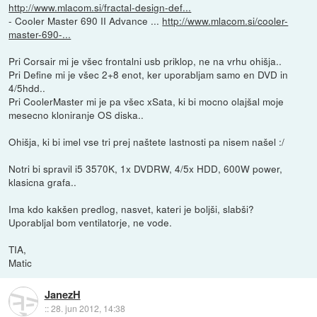
http://www.mlacom.si/fractal-design-def...
- Cooler Master 690 II Advance ...
http://www.mlacom.si/cooler-
master-690-...
Pri Corsair mi je všec frontalni usb priklop, ne na vrhu ohišja..
Pri Define mi je všec 2+8 enot, ker uporabljam samo en DVD in
4/5hdd..
Pri CoolerMaster mi je pa všec xSata, ki bi mocno olajšal moje
mesecno kloniranje OS diska..
Ohišja, ki bi imel vse tri prej naštete lastnosti pa nisem našel :/
Notri bi spravil i5 3570K, 1x DVDRW, 4/5x HDD, 600W power,
klasicna grafa..
Ima kdo kakšen predlog, nasvet, kateri je boljši, slabši?
Uporabljal bom ventilatorje, ne vode.
TIA,
Matic
JanezH
::
28. jun 2012, 14:38