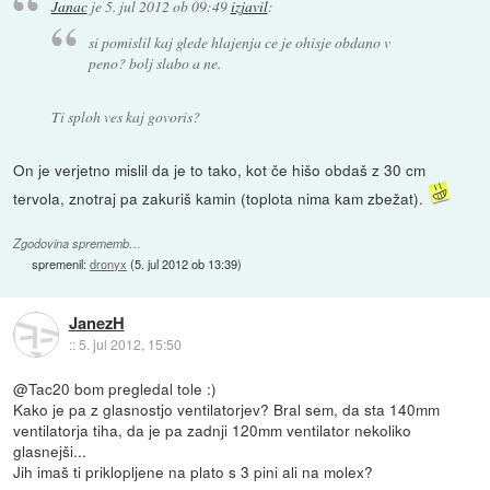
Janac
je
5. jul 2012 ob 09:49
izjavil
:
si pomislil kaj glede hlajenja ce je ohisje obdano v
peno? bolj slabo a ne.
Ti sploh ves kaj govoris?
On je verjetno mislil da je to tako, kot če hišo obdaš z 30 cm
tervola, znotraj pa zakuriš kamin (toplota nima kam zbežat).
Zgodovina sprememb…
spremenil:
dronyx
(
5. jul 2012 ob 13:39
)
JanezH
::
5. jul 2012, 15:50
@Tac20 bom pregledal tole :)
Kako je pa z glasnostjo ventilatorjev? Bral sem, da sta 140mm
ventilatorja tiha, da je pa zadnji 120mm ventilator nekoliko
glasnejši...
Jih imaš ti priklopljene na plato s 3 pini ali na molex?