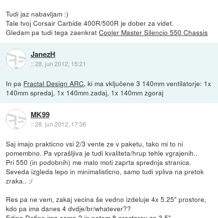
Tudi jaz nabavljam :)
Tale tvoj Corsair Carbide 400R/500R je dober za videt.
Gledam pa tudi tega zaenkrat
Cooler Master Silencio 550 Chassis
JanezH
::
28. jun 2012, 15:21
In pa
Fractal Design ARC
, ki ma vključene 3 140mm ventilatorje: 1x
140mm spredaj, 1x 140mm zadaj, 1x 140mm zgoraj
MK99
::
28. jun 2012, 17:36
Saj imajo prakticno vsi 2/3 vente ze v paketu, tako mi to ni
pomembno. Pa vprašljiva je tudi kvaliteta/hrup tehle vgrajenih..
Pri 550 (in podobnih) me malo moti zaprta sprednja stranica.
Seveda izgleda lepo in minimalisticno, samo tudi vpliva na pretok
zraka.. :/
Res pa ne vem, zakaj vecina še vedno izdeluje 4x 5.25" prostore,
kdo pa ima danes 4 dvdje/br/whatever??
Edino Define ima samo 2 in potem 8 prostorov za 3.5"..