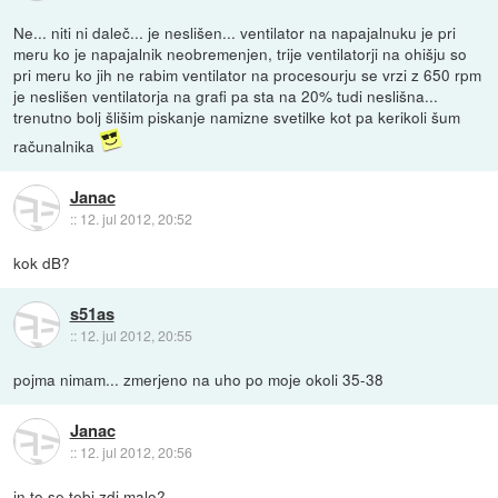
Ne... niti ni daleč... je neslišen... ventilator na napajalnuku je pri
meru ko je napajalnik neobremenjen, trije ventilatorji na ohišju so
pri meru ko jih ne rabim ventilator na procesourju se vrzi z 650 rpm
je neslišen ventilatorja na grafi pa sta na 20% tudi neslišna...
trenutno bolj šlišim piskanje namizne svetilke kot pa kerikoli šum
računalnika
Janac
::
12. jul 2012, 20:52
kok dB?
s51as
::
12. jul 2012, 20:55
pojma nimam... zmerjeno na uho po moje okoli 35-38
Janac
::
12. jul 2012, 20:56
in to se tebi zdi malo?