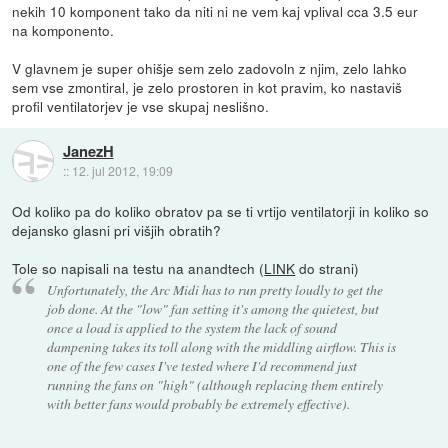
nekih 10 komponent tako da niti ni ne vem kaj vplival cca 3.5 eur
na komponento.
V glavnem je super ohišje sem zelo zadovoln z njim, zelo lahko
sem vse zmontiral, je zelo prostoren in kot pravim, ko nastaviš
profil ventilatorjev je vse skupaj neslišno.
JanezH
::
12. jul 2012, 19:09
Od koliko pa do koliko obratov pa se ti vrtijo ventilatorji in koliko so
dejansko glasni pri višjih obratih?
Tole so napisali na testu na anandtech (
LINK
do strani)
Unfortunately, the Arc Midi has to run pretty loudly to get the
job done. At the "low" fan setting it's among the quietest, but
once a load is applied to the system the lack of sound
dampening takes its toll along with the middling airflow. This is
one of the few cases I've tested where I'd recommend just
running the fans on "high" (although replacing them entirely
with better fans would probably be extremely effective).