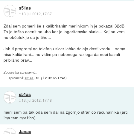
s51as
::
13. jul 2012, 17:37
Zdaj sem pomeril še s kalibriranim merilnikom in je pokazal 32dB.
To je težko ocenit na uho ker je logaritemska skala... Kaj pa vem
no občutek je da je tiho...
Jah ti programi na telefonu sicer lahko delajo dosti vredu... samo
niso kalibrirani... ne vidim pa nobenega razloga da nebi kazali
približno prav...
Zgodovina sprememb…
spremenil:
s51as
(
13. jul 2012 ob 17:41
)
s51as
::
13. jul 2012, 17:48
meril sem pa tak oda sem dal na zgornjo stranico računalnika (arc
ima tam mrežico)
Janac