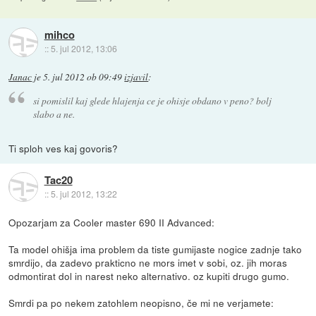
mihco
::
5. jul 2012, 13:06
Janac
je
5. jul 2012 ob 09:49
izjavil
:
si pomislil kaj glede hlajenja ce je ohisje obdano v peno? bolj
slabo a ne.
Ti sploh ves kaj govoris?
Tac20
::
5. jul 2012, 13:22
Opozarjam za Cooler master 690 II Advanced:
Ta model ohišja ima problem da tiste gumijaste nogice zadnje tako
smrdijo, da zadevo prakticno ne mors imet v sobi, oz. jih moras
odmontirat dol in narest neko alternativo. oz kupiti drugo gumo.
Smrdi pa po nekem zatohlem neopisno, če mi ne verjamete: