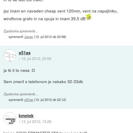
jaz imam en navaden cheap vent 120mm, vent na napajlniku,
windforce grafo in na cpuja in imam 39,5 dB
Zgodovina sprememb…
spremenil:
Janac
(
12. jul 2012 ob 20:58
)
s51as
::
12. jul 2012, 20:59
ja tk ti to nese :D
Sem zmeril s telefonom je nekako 32-33db
Zgodovina sprememb…
spremenil:
s51as
(
12. jul 2012 ob 22:12
)
kmetek
::
13. jul 2012, 13:26