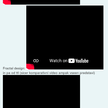
Fractal design:
in pa od ttl (sicer komparativni video ampak vseen predstavi)