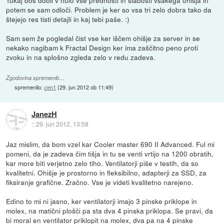
potem se sam odloči. Problem je ker so vsa tri zelo dobra tako da
štejejo res tisti detajli in kaj tebi paše. :)
Sam sem že pogledal čist vse ker iščem ohišje za server in se
nekako nagibam k Fractal Design ker ima zaščitno peno proti
zvoku in na splošno zgleda zelo v redu zadeva.
Zgodovina sprememb…
spremenilo:
cen1
(
29. jun 2012 ob 11:49
)
JanezH
::
29. jun 2012, 13:58
Jaz mislim, da bom vzel kar Cooler master 690 II Advanced. Ful mi
pomeni, da je zadeva čim tišja in tu se venti vrtijo na 1200 obratih,
kar more biti verjetno zelo tiho. Ventilatorji piše v testih, da so
kvalitetni. Ohišje je prostorno in fleksibilno, adapterji za SSD, za
fiksiranje grafične. Zračno. Vse je videti kvalitetno narejeno.
Edino to mi ni jasno, ker ventilatorji imajo 3 pinske priklope in
molex, na matični plošči pa sta dva 4 pinska priklopa. Se pravi, da
bi moral en ventilator priklopit na molex, dva pa na 4 pinske