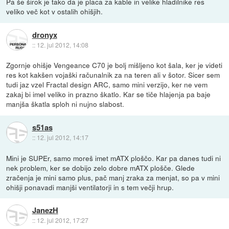
Pa še širok je tako da je placa za kable in velike hladilnike res
veliko več kot v ostalih ohišjih.
dronyx
::
12. jul 2012, 14:08
Zgornje ohišje Vengeance C70 je bolj mišljeno kot šala, ker je videti
res kot kakšen vojaški računalnik za na teren ali v šotor. Sicer sem
tudi jaz vzel Fractal design ARC, samo mini verzijo, ker ne vem
zakaj bi imel veliko in prazno škatlo. Kar se tiče hlajenja pa baje
manjša škatla sploh ni nujno slabost.
s51as
::
12. jul 2012, 14:17
Mini je SUPEr, samo moreš imet mATX ploščo. Kar pa danes tudi ni
nek problem, ker se dobijo zelo dobre mATX plošče. Glede
zračenja je mini samo plus, pač manj zraka za menjat, so pa v mini
ohišji ponavadi manjši ventilatorji in s tem večji hrup.
JanezH
::
12. jul 2012, 17:27