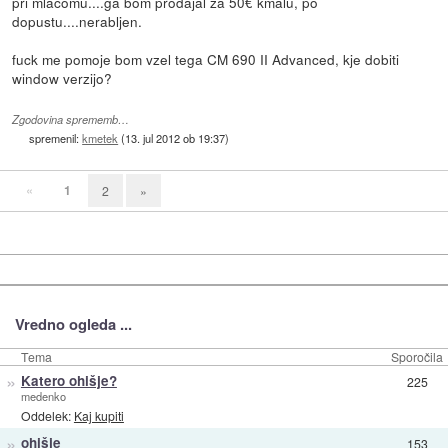
pri mlacomu....ga bom prodajal za 50€ kmalu, po
dopustu....nerabljen.
fuck me pomoje bom vzel tega CM 690 II Advanced, kje dobiti
window verzijo?
Zgodovina sprememb…
spremenil:
kmetek
(
13. jul 2012 ob 19:37
)
«
1
2
»
Vredno ogleda ...
Tema
Sporočila
»
Katero ohišje?
225
medenko
Oddelek:
Kaj kupiti
»
ohišje
153