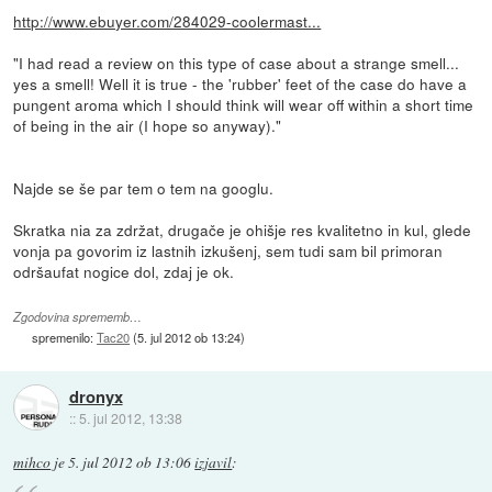
http://www.ebuyer.com/284029-coolermast...
"I had read a review on this type of case about a strange smell...
yes a smell! Well it is true - the 'rubber' feet of the case do have a
pungent aroma which I should think will wear off within a short time
of being in the air (I hope so anyway)."
Najde se še par tem o tem na googlu.
Skratka nia za zdržat, drugače je ohišje res kvalitetno in kul, glede
vonja pa govorim iz lastnih izkušenj, sem tudi sam bil primoran
odršaufat nogice dol, zdaj je ok.
Zgodovina sprememb…
spremenilo:
Tac20
(
5. jul 2012 ob 13:24
)
dronyx
::
5. jul 2012, 13:38
mihco
je
5. jul 2012 ob 13:06
izjavil
: