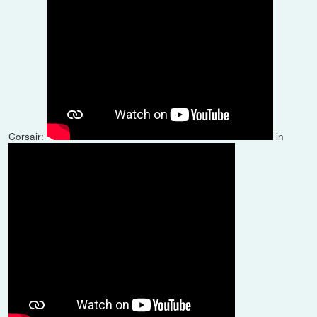
Corsair:
in