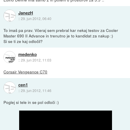
JanezH
::
29. jun 2012, 06:40
To imaš pa prav. Včeraj sem prebral kar nekaj testov za Cooler
Master 690 II Advance in trenutno je to kandidat za nakup :)
Si se ti ze kaj odločil?
medenko
::
29. jun 2012, 11:03
Corsair Vengeance C70
cen1
::
29. jun 2012, 11:46
Poglej si tele in se pol odloči :)