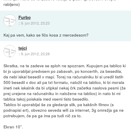
rabljeno)
Furbo
::
9. jun 2012, 23:23
Kaj pa vem, kako se fičo kosa z mercedesom?
tejci
::
9. jun 2012, 23:28
Skratka, na te zadeve se sploh ne spoznam. Kupujem pa tablico ki
bi jo uporabljal predvsem po zabavah, po koncertih, za besedila,
da nebi iskal besedil v mapi. Torej na računalniku bi si uredil tistih
500 besedil v doc ali pa txt formatu, naložil na tablico, ki bi morala
imeti nek iskalnik da bi utipkal nekaj črk začetka naslova pesmi (že
prej urejene na računalniku in naložene na tablico) in nato bi mi
tablica takoj poiskala med vsemi tisto besedilo.
Tablico bi uporabljal še za gledanje slik, pa kakšnih filmov (s
podnapisi srt), obvezno seveda wifi za internet, 3g omrežja ga ne
potrebujem, če pa ga ima pa tudi nič za to.
Ekran 10''.