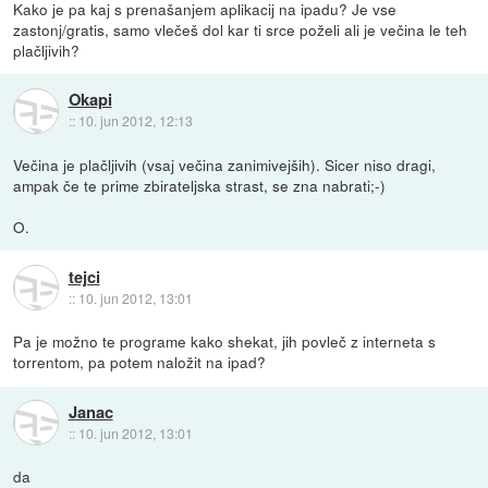
Kako je pa kaj s prenašanjem aplikacij na ipadu? Je vse
zastonj/gratis, samo vlečeš dol kar ti srce poželi ali je večina le teh
plačljivih?
Okapi
::
10. jun 2012, 12:13
Večina je plačljivih (vsaj večina zanimivejših). Sicer niso dragi,
ampak če te prime zbirateljska strast, se zna nabrati;-)
O.
tejci
::
10. jun 2012, 13:01
Pa je možno te programe kako shekat, jih povleč z interneta s
torrentom, pa potem naložit na ipad?
Janac
::
10. jun 2012, 13:01
da