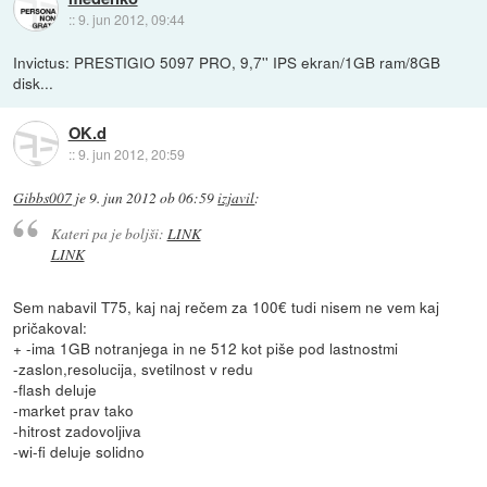
::
9. jun 2012, 09:44
Invictus: PRESTIGIO 5097 PRO, 9,7'' IPS ekran/1GB ram/8GB
disk...
OK.d
::
9. jun 2012, 20:59
Gibbs007
je
9. jun 2012 ob 06:59
izjavil
:
Kateri pa je boljši:
LINK
LINK
Sem nabavil T75, kaj naj rečem za 100€ tudi nisem ne vem kaj
pričakoval:
+ -ima 1GB notranjega in ne 512 kot piše pod lastnostmi
-zaslon,resolucija, svetilnost v redu
-flash deluje
-market prav tako
-hitrost zadovoljiva
-wi-fi deluje solidno