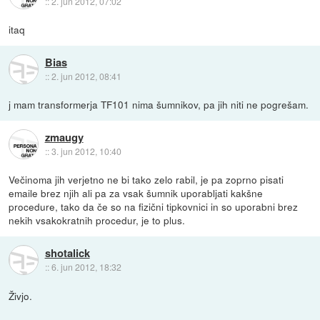
::
2. jun 2012, 07:02
itaq
Bias
::
2. jun 2012, 08:41
j mam transformerja TF101 nima šumnikov, pa jih niti ne pogrešam.
zmaugy
::
3. jun 2012, 10:40
Večinoma jih verjetno ne bi tako zelo rabil, je pa zoprno pisati
emaile brez njih ali pa za vsak šumnik uporabljati kakšne
procedure, tako da če so na fizični tipkovnici in so uporabni brez
nekih vsakokratnih procedur, je to plus.
shotalick
::
6. jun 2012, 18:32
Živjo.