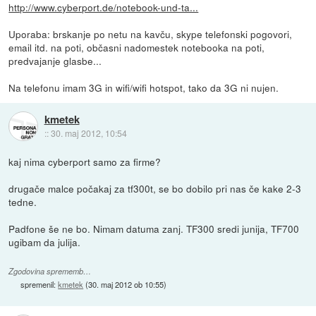
http://www.cyberport.de/notebook-und-ta...
Uporaba: brskanje po netu na kavču, skype telefonski pogovori,
email itd. na poti, občasni nadomestek notebooka na poti,
predvajanje glasbe...
Na telefonu imam 3G in wifi/wifi hotspot, tako da 3G ni nujen.
kmetek
::
30. maj 2012, 10:54
kaj nima cyberport samo za firme?
drugače malce počakaj za tf300t, se bo dobilo pri nas če kake 2-3
tedne.
Padfone še ne bo. Nimam datuma zanj. TF300 sredi junija, TF700
ugibam da julija.
Zgodovina sprememb…
spremenil:
kmetek
(
30. maj 2012 ob 10:55
)