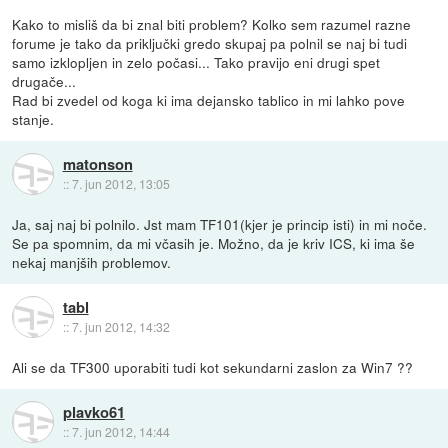
Kako to misliš da bi znal biti problem? Kolko sem razumel razne
forume je tako da priključki gredo skupaj pa polnil se naj bi tudi
samo izklopljen in zelo počasi... Tako pravijo eni drugi spet
drugače...
Rad bi zvedel od koga ki ima dejansko tablico in mi lahko pove
stanje.
matonson
::
7. jun 2012, 13:05
Ja, saj naj bi polnilo. Jst mam TF101(kjer je princip isti) in mi noče.
Se pa spomnim, da mi včasih je. Možno, da je kriv ICS, ki ima še
nekaj manjših problemov.
tabl
::
7. jun 2012, 14:32
Ali se da TF300 uporabiti tudi kot sekundarni zaslon za Win7 ??
plavko61
::
7. jun 2012, 14:44