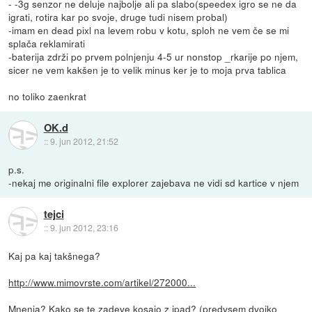
- -3g senzor ne deluje najbolje ali pa slabo(speedex igro se ne da
igrati, rotira kar po svoje, druge tudi nisem probal)
-imam en dead pixl na levem robu v kotu, sploh ne vem če se mi
splača reklamirati
-baterija zdrži po prvem polnjenju 4-5 ur nonstop _rkarije po njem,
sicer ne vem kakšen je to velik minus ker je to moja prva tablica
no toliko zaenkrat
OK.d
::
9. jun 2012, 21:52
p.s.
-nekaj me originalni file explorer zajebava ne vidi sd kartice v njem
tejci
::
9. jun 2012, 23:16
Kaj pa kaj takšnega?
http://www.mimovrste.com/artikel/272000...
Mnenja? Kako se te zadeve kosajo z ipad? (predvsem dvojko