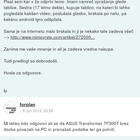
Pisal sem kar v že odprto temo. Imam namreč vprašanje glede
tablice. Sestra (17 letno dekle), kupuje tablico, na kateri bi lahko
pogledala kakšen video, poslušala glasbo, brskala po netu, pa
kakšno android igro odšpilala.
Sama je na internetu malo brskala in ji je nekako tale zadeva všeč
-->
http://www.mimovrste.com/artikel/272000...
Zanima me vaše mnenje in ali je zadeva vredna nakupa.
Tudi predlogi so dobrodošli.
Hvala za odgovore.
lp
forplan
::
6. jun 2012, 23:58
Mi lahko kdo odgovori ali se da ASUS Transformer TF300T brez
docka povezati na PC in prenašati podatke ter ga polniti.