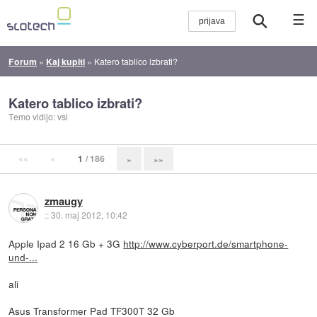
☰
Forum
»
Kaj kupiti
»
Katero tablico izbrati?
Katero tablico izbrati?
Temo vidijo: vsi
««
«
1
/ 186
»
»»
zmaugy
::
30. maj 2012, 10:42
Apple Ipad 2 16 Gb + 3G
http://www.cyberport.de/smartphone-
und-...
ali
Asus Transformer Pad TF300T 32 Gb