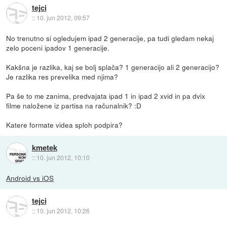
tejci
::
10. jun 2012, 09:57
No trenutno si ogledujem ipad 2 generacije, pa tudi gledam nekaj
zelo poceni ipadov 1 generacije.
Kakšna je razlika, kaj se bolj splača? 1 generacijo ali 2 generacijo?
Je razlika res prevelika med njima?
Pa še to me zanima, predvajata ipad 1 in ipad 2 xvid in pa dvix
filme naložene iz partisa na računalnik? :D
Katere formate videa sploh podpira?
kmetek
::
10. jun 2012, 10:10
Android vs iOS
tejci
::
10. jun 2012, 10:26