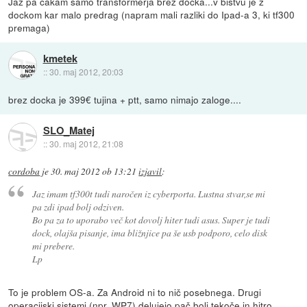
Jaz pa čakam samo transformerja brez docka...v bistvu je z
dockom kar malo predrag (napram mali razliki do Ipad-a 3, ki tf300
premaga)
kmetek
::
30. maj 2012, 20:03
brez docka je 399€ tujina + ptt, samo nimajo zaloge....
SLO_Matej
::
30. maj 2012, 21:08
cordoba
je
30. maj 2012 ob 13:21
izjavil
:
Jaz imam tf300t tudi naročen iz cyberporta. Lustna stvar,se mi
pa zdi ipad bolj odziven.
Bo pa za to uporabo več kot dovolj hiter tudi asus. Super je tudi
dock, olajša pisanje, ima bližnjice pa še usb podporo, celo disk
mi prebere.
Lp
To je problem OS-a. Za Android ni to nič posebnega. Drugi
operacijski sistemi (npr. WP7) delujejo pač bolj tekoče in hitro.