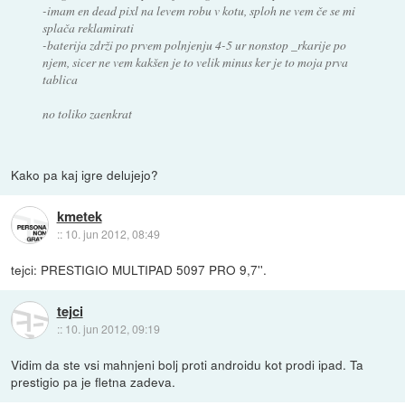
-imam en dead pixl na levem robu v kotu, sploh ne vem če se mi
splača reklamirati
-baterija zdrži po prvem polnjenju 4-5 ur nonstop _rkarije po
njem, sicer ne vem kakšen je to velik minus ker je to moja prva
tablica
no toliko zaenkrat
Kako pa kaj igre delujejo?
kmetek
::
10. jun 2012, 08:49
tejci: PRESTIGIO MULTIPAD 5097 PRO 9,7''.
tejci
::
10. jun 2012, 09:19
Vidim da ste vsi mahnjeni bolj proti androidu kot prodi ipad. Ta
prestigio pa je fletna zadeva.