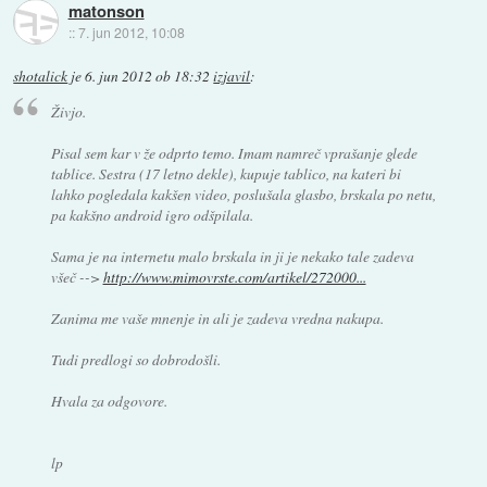
matonson
::
7. jun 2012, 10:08
shotalick
je
6. jun 2012 ob 18:32
izjavil
:
Živjo.
Pisal sem kar v že odprto temo. Imam namreč vprašanje glede
tablice. Sestra (17 letno dekle), kupuje tablico, na kateri bi
lahko pogledala kakšen video, poslušala glasbo, brskala po netu,
pa kakšno android igro odšpilala.
Sama je na internetu malo brskala in ji je nekako tale zadeva
všeč -->
http://www.mimovrste.com/artikel/272000...
Zanima me vaše mnenje in ali je zadeva vredna nakupa.
Tudi predlogi so dobrodošli.
Hvala za odgovore.
lp