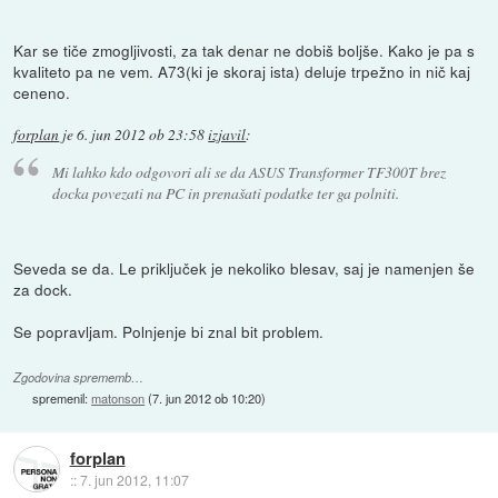
Kar se tiče zmogljivosti, za tak denar ne dobiš boljše. Kako je pa s
kvaliteto pa ne vem. A73(ki je skoraj ista) deluje trpežno in nič kaj
ceneno.
forplan
je
6. jun 2012 ob 23:58
izjavil
:
Mi lahko kdo odgovori ali se da ASUS Transformer TF300T brez
docka povezati na PC in prenašati podatke ter ga polniti.
Seveda se da. Le priključek je nekoliko blesav, saj je namenjen še
za dock.
Se popravljam. Polnjenje bi znal bit problem.
Zgodovina sprememb…
spremenil:
matonson
(
7. jun 2012 ob 10:20
)
forplan
::
7. jun 2012, 11:07