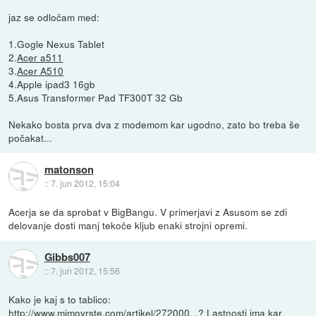
jaz se odločam med:
1.Gogle Nexus Tablet
2.
Acer a511
3.
Acer A510
4.Apple ipad3 16gb
5.Asus Transformer Pad TF300T 32 Gb
Nekako bosta prva dva z modemom kar ugodno, zato bo treba še
počakat...
matonson
::
7. jun 2012, 15:04
Acerja se da sprobat v BigBangu. V primerjavi z Asusom se zdi
delovanje dosti manj tekoče kljub enaki strojni opremi.
Gibbs007
::
7. jun 2012, 15:56
Kako je kaj s to tablico:
http://www.mimovrste.com/artikel/272000...
? Lastnosti ima kar