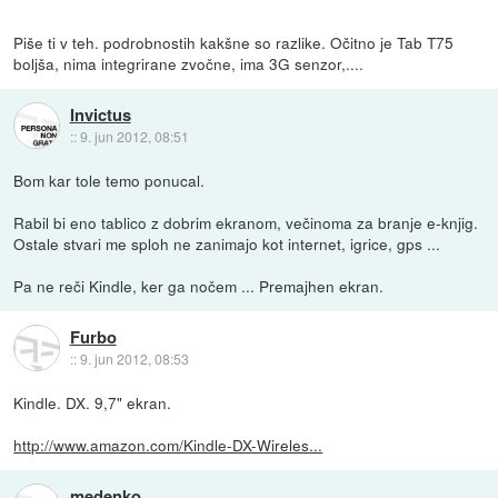
Piše ti v teh. podrobnostih kakšne so razlike. Očitno je Tab T75
boljša, nima integrirane zvočne, ima 3G senzor,....
Invictus
::
9. jun 2012, 08:51
Bom kar tole temo ponucal.
Rabil bi eno tablico z dobrim ekranom, večinoma za branje e-knjig.
Ostale stvari me sploh ne zanimajo kot internet, igrice, gps ...
Pa ne reči Kindle, ker ga nočem ... Premajhen ekran.
Furbo
::
9. jun 2012, 08:53
Kindle. DX. 9,7" ekran.
http://www.amazon.com/Kindle-DX-Wireles...
medenko