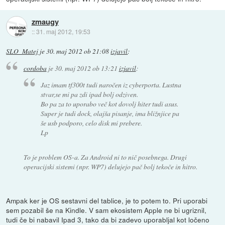
zmaugy
::
31. maj 2012, 19:53
SLO_Matej
je
30. maj 2012 ob 21:08
izjavil
:
cordoba
je
30. maj 2012 ob 13:21
izjavil
:
Jaz imam tf300t tudi naročen iz cyberporta. Lustna
stvar,se mi pa zdi ipad bolj odziven.
Bo pa za to uporabo več kot dovolj hiter tudi asus.
Super je tudi dock, olajša pisanje, ima bližnjice pa
še usb podporo, celo disk mi prebere.
Lp
To je problem OS-a. Za Android ni to nič posebnega. Drugi
operacijski sistemi (npr. WP7) delujejo pač bolj tekoče in hitro.
Ampak ker je OS sestavni del tablice, je to potem to. Pri uporabi
sem pozabil še na Kindle. V sam ekosistem Apple ne bi ugriznil,
tudi če bi nabavil Ipad 3, tako da bi zadevo uporabljal kot ločeno