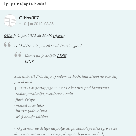
Lp, pa najlepša hvala!
Gibbs007
::
10. jun 2012, 08:35
OK.d
je
9. jun 2012 ob 20:59
izjavil
:
Gibbs007
je
9. jun 2012 ob 06:59
izjavil
:
Kateri pa je boljši:
LINK
LINK
Sem nabavil T75, kaj naj rečem za 100€ tudi nisem ne vem kaj
pričakoval:
+ -ima 1GB notranjega in ne 512 kot piše pod lastnostmi
-zaslon,resolucija, svetilnost v redu
-flash deluje
-market prav tako
-hitrost zadovoljiva
-wi-fi deluje solidno
- -3g senzor ne deluje najbolje ali pa slabo(speedex igro se ne
da igrati, rotira kar po svoje, druge tudi nisem probal)