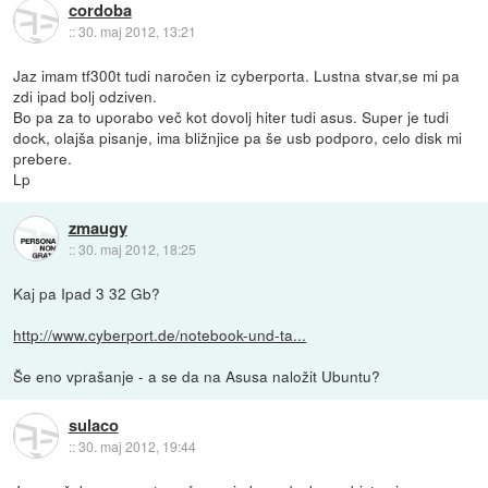
cordoba
::
30. maj 2012, 13:21
Jaz imam tf300t tudi naročen iz cyberporta. Lustna stvar,se mi pa
zdi ipad bolj odziven.
Bo pa za to uporabo več kot dovolj hiter tudi asus. Super je tudi
dock, olajša pisanje, ima bližnjice pa še usb podporo, celo disk mi
prebere.
Lp
zmaugy
::
30. maj 2012, 18:25
Kaj pa Ipad 3 32 Gb?
http://www.cyberport.de/notebook-und-ta...
Še eno vprašanje - a se da na Asusa naložit Ubuntu?
sulaco
::
30. maj 2012, 19:44