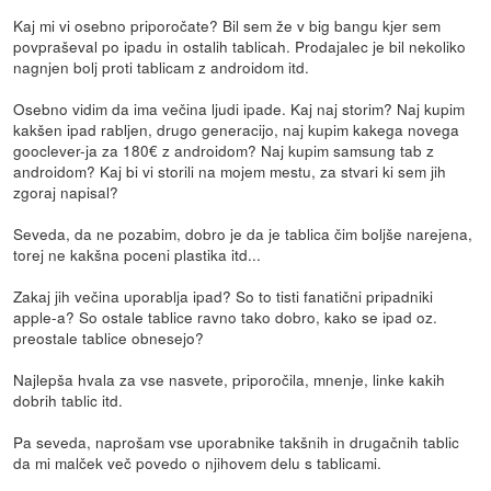
Kaj mi vi osebno priporočate? Bil sem že v big bangu kjer sem
povpraševal po ipadu in ostalih tablicah. Prodajalec je bil nekoliko
nagnjen bolj proti tablicam z androidom itd.
Osebno vidim da ima večina ljudi ipade. Kaj naj storim? Naj kupim
kakšen ipad rabljen, drugo generacijo, naj kupim kakega novega
gooclever-ja za 180€ z androidom? Naj kupim samsung tab z
androidom? Kaj bi vi storili na mojem mestu, za stvari ki sem jih
zgoraj napisal?
Seveda, da ne pozabim, dobro je da je tablica čim boljše narejena,
torej ne kakšna poceni plastika itd...
Zakaj jih večina uporablja ipad? So to tisti fanatični pripadniki
apple-a? So ostale tablice ravno tako dobro, kako se ipad oz.
preostale tablice obnesejo?
Najlepša hvala za vse nasvete, priporočila, mnenje, linke kakih
dobrih tablic itd.
Pa seveda, naprošam vse uporabnike takšnih in drugačnih tablic
da mi malček več povedo o njihovem delu s tablicami.