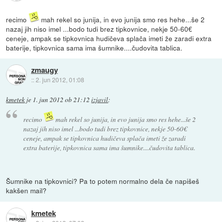
recimo
mah rekel so junija, in evo junija smo res hehe...še 2
nazaj jih niso imel ...bodo tudi brez tipkovnice, nekje 50-60€
ceneje, ampak se tipkovnica hudičeva splača imeti že zaradi extra
baterije, tipkovnica sama ima šumnike....čudovita tablica.
zmaugy
::
2. jun 2012, 01:08
kmetek
je
1. jun 2012 ob 21:12
izjavil
:
recimo
mah rekel so junija, in evo junija smo res hehe...še 2
nazaj jih niso imel ...bodo tudi brez tipkovnice, nekje 50-60€
ceneje, ampak se tipkovnica hudičeva splača imeti že zaradi
extra baterije, tipkovnica sama ima šumnike....čudovita tablica.
Šumnike na tipkovnici? Pa to potem normalno dela če napišeš
kakšen mail?
kmetek