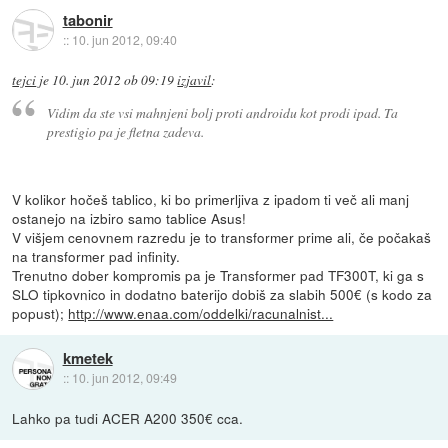
tabonir
::
10. jun 2012, 09:40
tejci
je
10. jun 2012 ob 09:19
izjavil
:
Vidim da ste vsi mahnjeni bolj proti androidu kot prodi ipad. Ta
prestigio pa je fletna zadeva.
V kolikor hočeš tablico, ki bo primerljiva z ipadom ti več ali manj
ostanejo na izbiro samo tablice Asus!
V višjem cenovnem razredu je to transformer prime ali, če počakaš
na transformer pad infinity.
Trenutno dober kompromis pa je Transformer pad TF300T, ki ga s
SLO tipkovnico in dodatno baterijo dobiš za slabih 500€ (s kodo za
popust);
http://www.enaa.com/oddelki/racunalnist...
kmetek
::
10. jun 2012, 09:49
Lahko pa tudi ACER A200 350€ cca.