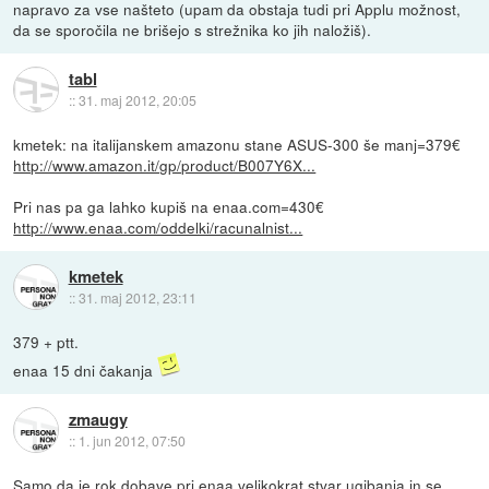
napravo za vse našteto (upam da obstaja tudi pri Applu možnost,
da se sporočila ne brišejo s strežnika ko jih naložiš).
tabl
::
31. maj 2012, 20:05
kmetek: na italijanskem amazonu stane ASUS-300 še manj=379€
http://www.amazon.it/gp/product/B007Y6X...
Pri nas pa ga lahko kupiš na enaa.com=430€
http://www.enaa.com/oddelki/racunalnist...
kmetek
::
31. maj 2012, 23:11
379 + ptt.
enaa 15 dni čakanja
zmaugy
::
1. jun 2012, 07:50
Samo da je rok dobave pri enaa velikokrat stvar ugibanja in se