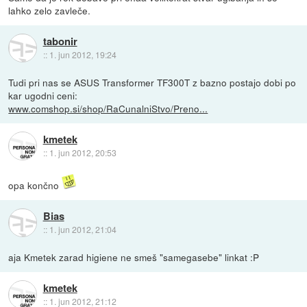
lahko zelo zavleče.
tabonir
::
1. jun 2012, 19:24
Tudi pri nas se ASUS Transformer TF300T z bazno postajo dobi po
kar ugodni ceni:
www.comshop.si/shop/RaCunalniStvo/Preno...
kmetek
::
1. jun 2012, 20:53
opa končno
Bias
::
1. jun 2012, 21:04
aja Kmetek zarad higiene ne smeš "samegasebe" linkat :P
kmetek
::
1. jun 2012, 21:12