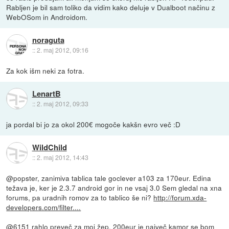
Rabljen je bil sam toliko da vidim kako deluje v Dualboot načinu z
WebOSom in Androidom.
noraguta
::
2. maj 2012, 09:16
Za kok išm neki za fotra.
LenartB
::
2. maj 2012, 09:33
ja pordal bi jo za okol 200€ mogoče kakšn evro več :D
WildChild
::
2. maj 2012, 14:43
@popster, zanimiva tablica tale goclever a103 za 170eur. Edina
težava je, ker je 2.3.7 android gor in ne vsaj 3.0 Sem gledal na xna
forums, pa uradnih romov za to tablico še ni?
http://forum.xda-
developers.com/filter....
@6151 rahlo preveč za moj žep. 200eur je največ kamor se bom