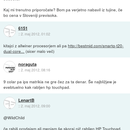
Kaj mi trenutno priporočate? Bom pa verjetno nabavil iz tujine, če
bo cena v Sloveniji previsoka.
6151
::
2. maj 2012, 01:02
kitajci z allwiner procesorjem ali pa
http://bestmid.com/smartq-t20-
dual-core...
(sicer malo več)
noraguta
::
2. maj 2012, 08:16
9 colar pa ips matrikia ne gre čez za ta denar. Še najbližjew je
evebtuelno kak rabljen hp touchpad.
LenartB
::
2. maj 2012, 09:00
@WildChild
če rabiš prodajam ali menjam še skoraj nič rabljen HP Touchpad.