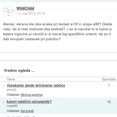
WildChild
::
3. maj 2012, 23:15
Alamar, ekrana sta oba enaka pri teclast a10t in ampe a90? Glede
nato, da si imel možnost oba testirati? + ko si naročal to iz tujine iz
katere trgovine si naročil in si moral kaj specifično omenit, da so ti
dali evropski nastavek pri polnilcu?
Vredno ogleda ...
Tema
Sporočila
»
Vprašanje glede bricknene tablice
7
pviran3
Oddelek:
Strojna oprema
»
kateri tablični računalnik?
15
maja666
Oddelek:
Kaj kupiti