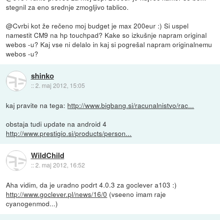
stegnil za eno srednje zmogljivo tablico.
@Cvrbi kot že rečeno moj budget je max 200eur :) Si uspel
namestit CM9 na hp touchpad? Kake so izkušnje napram original
webos -u? Kaj vse ni delalo in kaj si pogrešal napram originalnemu
webos -u?
shinko
::
2. maj 2012, 15:05
kaj pravite na tega:
http://www.bigbang.si/racunalnistvo/rac...
obstaja tudi update na android 4
http://www.prestigio.si/products/person...
WildChild
::
2. maj 2012, 16:52
Aha vidim, da je uradno podrt 4.0.3 za goclever a103 :)
http://www.goclever.pl/news/16/0
(vseeno imam raje
cyanogenmod...)