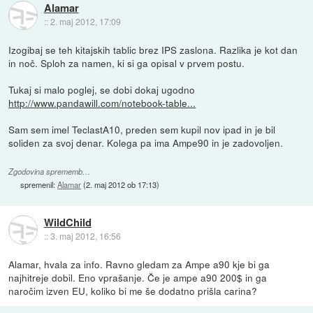
Alamar
::
2. maj 2012, 17:09
Izogibaj se teh kitajskih tablic brez IPS zaslona. Razlika je kot dan
in noč. Sploh za namen, ki si ga opisal v prvem postu.
Tukaj si malo poglej, se dobi dokaj ugodno
http://www.pandawill.com/notebook-table...
Sam sem imel TeclastA10, preden sem kupil nov ipad in je bil
soliden za svoj denar. Kolega pa ima Ampe90 in je zadovoljen.
Zgodovina sprememb…
spremenil:
Alamar
(
2. maj 2012 ob 17:13
)
WildChild
::
3. maj 2012, 16:56
Alamar, hvala za info. Ravno gledam za Ampe a90 kje bi ga
najhitreje dobil. Eno vprašanje. Če je ampe a90 200$ in ga
naročim izven EU, koliko bi me še dodatno prišla carina?