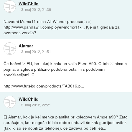
WildChild
::
3. maj 2012, 21:36
Navadni Momo11 nima All Winner procesorja :(
http://www.pandawill.com/ployer-momo11-...
Kje si ti gledala za
overseas verzijo?
Alamar
::
3. maj 2012, 21:51
Če hočeš iz EU, bo tukaj kmalu na voljo Eken A90. O tablici nimam
pojma, a zgleda približno podobna ostalim s podobnimi
specifkacijami. C
http://www.futeko.com/products/TAB016.p...
WildChild
::
3. maj 2012, 22:21
Ej Alamar, kok je kej mehka plastika pr kolegovem Ampe a90? Zato
sprašujem, ker mogoče bi blo dobro nabavit še kak gumijast ovitek
(taki ki so se dobili za telefone), če zadeva po tleh leti...