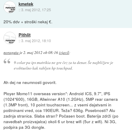
kmetek
::
3. maj 2012, 17:25
20% ddv + stroški nekaj €.
Pithlit
::
3. maj 2012, 18:10
noraguta
je
2. maj 2012 ob 08:16
izjavil
:
9 colar pa ips matrikia ne gre čez za ta denar. Še najbližjew je
evebtuelno kak rabljen hp touchpad.
Ah dej ne neumnosti govorit.
Ployer Momo11 overseas version*: Android ICS, 9.7", IPS
(1024*600), 16GB, Allwinner A10 (1.2GHz), 5MP rear camera
(1.3MP front), 10 point touchscreen... z vsemi dajatvami in
poštninami vred, cca 190EUR. Teža? 636g. Posebnosti? Alu
zadnja stranica. Slaba stran? Počasen boot. Baterija zdrži (po
navedbah proizvajalca) okoli 6 ur brez wifi (5ur z wifi). Ni 3G,
podpira pa 3G dongle.