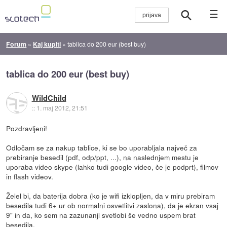
☰
Forum
»
Kaj kupiti
»
tablica do 200 eur (best buy)
tablica do 200 eur (best buy)
WildChild
::
1. maj 2012, 21:51
Pozdravljeni!
Odločam se za nakup tablice, ki se bo uporabljala največ za
prebiranje besedil (pdf, odp/ppt, ...), na naslednjem mestu je
uporaba video skype (lahko tudi google video, če je podprt), filmov
in flash videov.
Želel bi, da baterija dobra (ko je wifi izklopljen, da v miru prebiram
besedila tudi 6+ ur ob normalni osvetlitvi zaslona), da je ekran vsaj
9" in da, ko sem na zazunanji svetlobi še vedno uspem brat
besedila.