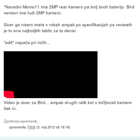
*Navadni Momo11 ima 2MP rear kamero pa bolj švoh baterijo. Bird
version ima tudi 2MP kamero.
Sicer ga nisem imela v rokah ampak po specifikacijah pa reviewih
je to ena najboljših tablic za ta denar.
*edit* napača pri inčih...
Video je sicer za Bird... ampak drugih ralik kot v ločljivosti kamere
itak ni.
Zgodovina sprememb…
spremenila:
Pithlit
(
3. maj 2012 ob 18:16
)