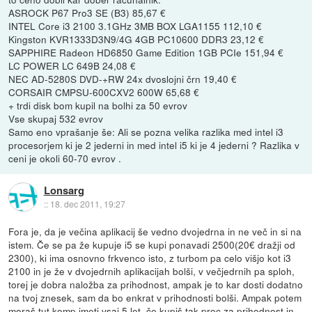
ASROCK P67 Pro3 SE (B3) 85,67 €
INTEL Core i3 2100 3.1GHz 3MB BOX LGA1155 112,10 €
Kingston KVR1333D3N9/4G 4GB PC10600 DDR3 23,12 €
SAPPHIRE Radeon HD6850 Game Edition 1GB PCIe 151,94 €
LC POWER LC 649B 24,08 €
NEC AD-5280S DVD-+RW 24x dvoslojni črn 19,40 €
CORSAIR CMPSU-600CXV2 600W 65,68 €
+ trdi disk bom kupil na bolhi za 50 evrov
Vse skupaj 532 evrov
Samo eno vprašanje še: Ali se pozna velika razlika med intel i3
procesorjem ki je 2 jederni in med intel i5 ki je 4 jederni ? Razlika v
ceni je okoli 60-70 evrov .
Lonsarg
::
18. dec 2011, 19:27
Fora je, da je večina aplikacij še vedno dvojedrna in ne več in si na
istem. Če se pa že kupuje i5 se kupi ponavadi 2500(20€ dražji od
2300), ki ima osnovno frkvenco isto, z turbom pa celo višjo kot i3
2100 in je že v dvojedrnih aplikacijah bolši, v večjedrnih pa sploh,
torej je dobra naložba za prihodnost, ampak je to kar dosti dodatno
na tvoj znesek, sam da bo enkrat v prihodnosti bolši. Ampak potem
moraš tut komp imeti vsaj 5 let, če kupiš tak proc za prihodnost in