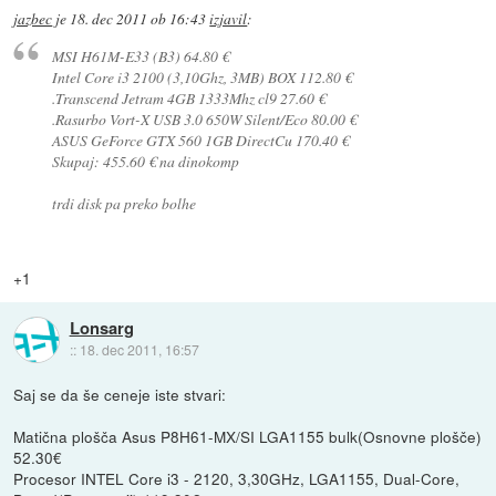
jazbec
je
18. dec 2011 ob 16:43
izjavil
:
MSI H61M-E33 (B3) 64.80 €
Intel Core i3 2100 (3,10Ghz, 3MB) BOX 112.80 €
.Transcend Jetram 4GB 1333Mhz cl9 27.60 €
.Rasurbo Vort-X USB 3.0 650W Silent/Eco 80.00 €
ASUS GeForce GTX 560 1GB DirectCu 170.40 €
Skupaj: 455.60 € na dinokomp
trdi disk pa preko bolhe
+1
Lonsarg
::
18. dec 2011, 16:57
Saj se da še ceneje iste stvari:
Matična plošča Asus P8H61-MX/SI LGA1155 bulk(Osnovne plošče)
52.30€
Procesor INTEL Core i3 - 2120, 3,30GHz, LGA1155, Dual-Core,