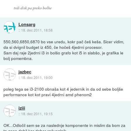
trdi disk pa preko bolhe
Lonsarg
::
18. dec 2011, 18:58
550,560,6850,6870 bo vse uredu, kokr pač češ keša. Sicer vidim,
da si dvignil budget iz 450, če hočeš 4jedrni procesor.
Sam daj raje 2jedrni i3 in bolšo grafo kot i5 in slabšo, je grafika le
bolj pomembna.
jazbec
::
18. dec 2011, 19:00
poleg tega se i3-2100 obnaša kot 4 jedernik in da od sebe boljše
performance kot kot pravi 4jedrni amd phenom2
iziii
::
18. dec 2011, 19:15
OK...Odločil sem se za naslednje komponente in mislim da bom za
to ceno dobil kar dober računalnik.