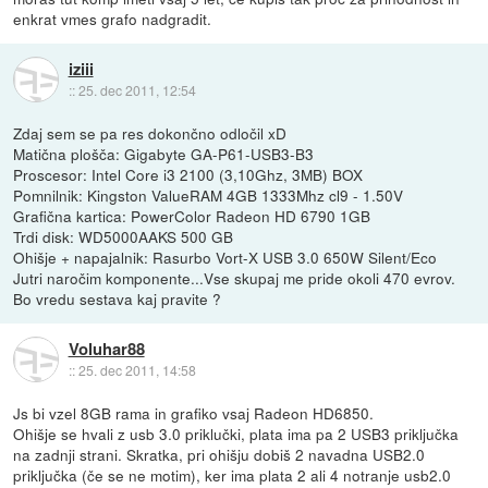
enkrat vmes grafo nadgradit.
iziii
::
25. dec 2011, 12:54
Zdaj sem se pa res dokončno odločil xD
Matična plošča: Gigabyte GA-P61-USB3-B3
Proscesor: Intel Core i3 2100 (3,10Ghz, 3MB) BOX
Pomnilnik: Kingston ValueRAM 4GB 1333Mhz cl9 - 1.50V
Grafična kartica: PowerColor Radeon HD 6790 1GB
Trdi disk: WD5000AAKS 500 GB
Ohišje + napajalnik: Rasurbo Vort-X USB 3.0 650W Silent/Eco
Jutri naročim komponente...Vse skupaj me pride okoli 470 evrov.
Bo vredu sestava kaj pravite ?
Voluhar88
::
25. dec 2011, 14:58
Js bi vzel 8GB rama in grafiko vsaj Radeon HD6850.
Ohišje se hvali z usb 3.0 priklučki, plata ima pa 2 USB3 priključka
na zadnji strani. Skratka, pri ohišju dobiš 2 navadna USB2.0
priključka (če se ne motim), ker ima plata 2 ali 4 notranje usb2.0