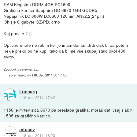
RAM Kingston DDR3 4GB PC1600
Grafična kartica Sapphire HD 6670 1GB GDDR5
Napajalnik LC 600W LC6600 120mmFANv2.2(24pin)
Ohišje Gigabyte GZ-PD, črno
Kaj pravite ? ;)
Optične enote ne rabim ker jo imam doma....trdi disk bi pa potem
nekje preko bolhe kupil tako da bi me vse skupaj stalo okol 430
evrov.
Zgodovina sprememb…
spremenilo:
iziii
(
18. dec 2011 ob 17:40
)
Lonsarg
::
18. dec 2011, 17:42
1156 je mrtev slot. 6670 pa preslaba grafika, moraš dati vsaj slabih
150€ za grafično kartico.
mtosev
::
18. dec 2011, 18:23