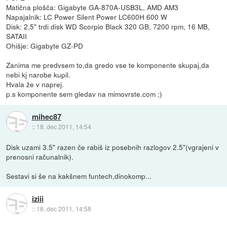
Matična plošča: Gigabyte GA-870A-USB3L, AMD AM3
Napajalnik: LC Power Silent Power LC600H 600 W
Disk: 2,5" trdi disk WD Scorpio Black 320 GB, 7200 rpm, 16 MB,
SATAII
Ohišje: Gigabyte GZ-PD
Zanima me predvsem to,da gredo vse te komponente skupaj,da
nebi kj narobe kupil.
Hvala že v naprej.
p.s komponente sem gledav na mimovrste.com ;)
mihec87
::
18. dec 2011, 14:54
Disk uzami 3.5" razen če rabiš iz posebnih razlogov 2.5"(vgrajeni v
prenosni računalnik).
Sestavi si še na kakšnem funtech,dinokomp...
iziii
::
18. dec 2011, 14:58