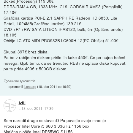
Boxed(Procesorji) 119.30€
DDR3-RAM 4 GB, 1333 MHz, CL9, CORSAIR XMS3 (Pomnilnik)
17.40€
Grafična kartica PCI-E 2.1 SAPPHIRE Radeon HD 6850, Lite
Retail, 1024MB(Grafične kartice) 139.21€
DVD-+R/-+RW SATA LITEON iHAS122, bulk, črn(Optične enote)
18.10€
Ohišje LC ATX MIDI PRO932B LC600H-12(PC Ohišja) 51.00€
Skupaj 397€ brez diska.
Pa bo z rabljenim diskom prišlo lih kake 450€. Če pa nujno hočeš
novega, kljub temu, da se trenutno RES ne izplača diska kupovat,
pa te pride 490€ z 500GB diskom.
Zgodovina sprememb…
spremenil:
Lonsarg
(
18. dec 2011 ob 16:59
)
iziii
::
18. dec 2011, 17:39
Sem naredil drugo sestavo :D Pa povejte svoje mnenje
Procesor Intel Core i5 660 3,33GHz 1156 box
Matična plošča Intel DP55WG S1156