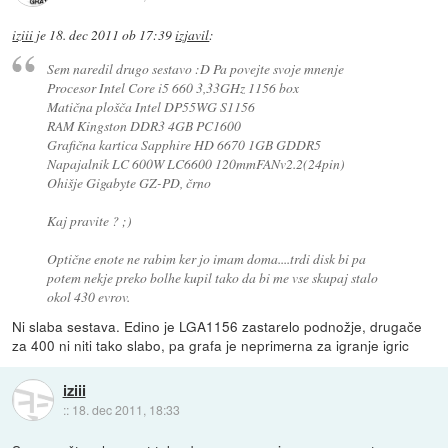
iziii
je
18. dec 2011 ob 17:39
izjavil
:
Sem naredil drugo sestavo :D Pa povejte svoje mnenje
Procesor Intel Core i5 660 3,33GHz 1156 box
Matična plošča Intel DP55WG S1156
RAM Kingston DDR3 4GB PC1600
Grafična kartica Sapphire HD 6670 1GB GDDR5
Napajalnik LC 600W LC6600 120mmFANv2.2(24pin)
Ohišje Gigabyte GZ-PD, črno
Kaj pravite ? ;)
Optične enote ne rabim ker jo imam doma....trdi disk bi pa
potem nekje preko bolhe kupil tako da bi me vse skupaj stalo
okol 430 evrov.
Ni slaba sestava. Edino je LGA1156 zastarelo podnožje, drugače
za 400 ni niti tako slabo, pa grafa je neprimerna za igranje igric
iziii
::
18. dec 2011, 18:33