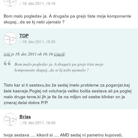
::
18. dec 2011, 16:16
Bom malo pogledav ja. A drugače pa grejo tiste moje komponente
skupaj...da se kj nebi ujemalo ?
TOP
::
18. dec 2011, 16:35
iziii
je
18. dec 2011 ob 16:16
izjavil
:
Bom malo pogledav ja. A drugače pa grejo tiste moje
komponente skupaj...da se kj nebi ujemalo ?
Tisto kar si ti sestavu,bo že sedaj imelo probleme za poganjat,kaj
šele kasneje.Poglej od voluharja veliko bolša sestava ali pa poglej
malo druge teme,ki jih je tle že na miljon od osebe klinker on je
zmeraj delal dobre P/P.
Brias
::
18. dec 2011, 16:40
tvoja sestava .... kiksnil si .... AMD sedaj ni pametno kupovati,