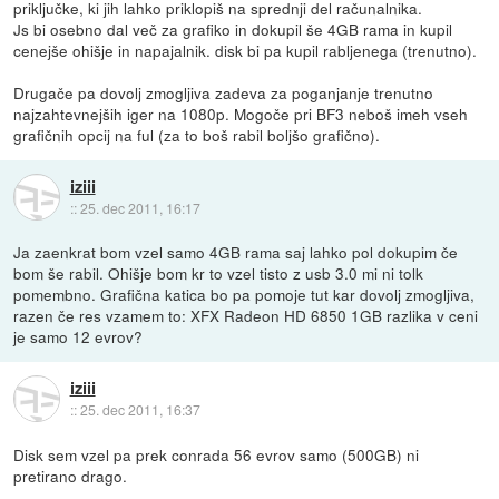
priključke, ki jih lahko priklopiš na sprednji del računalnika.
Js bi osebno dal več za grafiko in dokupil še 4GB rama in kupil
cenejše ohišje in napajalnik. disk bi pa kupil rabljenega (trenutno).
Drugače pa dovolj zmogljiva zadeva za poganjanje trenutno
najzahtevnejših iger na 1080p. Mogoče pri BF3 neboš imeh vseh
grafičnih opcij na ful (za to boš rabil boljšo grafično).
iziii
::
25. dec 2011, 16:17
Ja zaenkrat bom vzel samo 4GB rama saj lahko pol dokupim če
bom še rabil. Ohišje bom kr to vzel tisto z usb 3.0 mi ni tolk
pomembno. Grafična katica bo pa pomoje tut kar dovolj zmogljiva,
razen če res vzamem to: XFX Radeon HD 6850 1GB razlika v ceni
je samo 12 evrov?
iziii
::
25. dec 2011, 16:37
Disk sem vzel pa prek conrada 56 evrov samo (500GB) ni
pretirano drago.