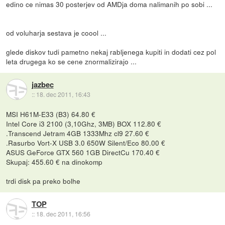
edino ce nimas 30 posterjev od AMDja doma nalimanih po sobi ...
od voluharja sestava je coool ...
glede diskov tudi pametno nekaj rabljenega kupiti in dodati cez pol
leta drugega ko se cene znormalizirajo ...
jazbec
::
18. dec 2011, 16:43
MSI H61M-E33 (B3) 64.80 €
Intel Core i3 2100 (3,10Ghz, 3MB) BOX 112.80 €
.Transcend Jetram 4GB 1333Mhz cl9 27.60 €
.Rasurbo Vort-X USB 3.0 650W Silent/Eco 80.00 €
ASUS GeForce GTX 560 1GB DirectCu 170.40 €
Skupaj: 455.60 € na dinokomp
trdi disk pa preko bolhe
TOP
::
18. dec 2011, 16:56