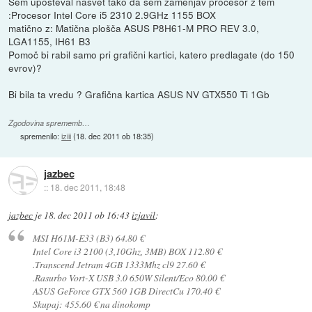
Sem upošteval nasvet tako da sem zamenjav procesor z tem
:Procesor Intel Core i5 2310 2.9GHz 1155 BOX
matično z: Matična plošča ASUS P8H61-M PRO REV 3.0,
LGA1155, IH61 B3
Pomoč bi rabil samo pri grafični kartici, katero predlagate (do 150
evrov)?
Bi bila ta vredu ? Grafična kartica ASUS NV GTX550 Ti 1Gb
Zgodovina sprememb…
spremenilo:
iziii
(
18. dec 2011 ob 18:35
)
jazbec
::
18. dec 2011, 18:48
jazbec
je
18. dec 2011 ob 16:43
izjavil
:
MSI H61M-E33 (B3) 64.80 €
Intel Core i3 2100 (3,10Ghz, 3MB) BOX 112.80 €
.Transcend Jetram 4GB 1333Mhz cl9 27.60 €
.Rasurbo Vort-X USB 3.0 650W Silent/Eco 80.00 €
ASUS GeForce GTX 560 1GB DirectCu 170.40 €
Skupaj: 455.60 € na dinokomp