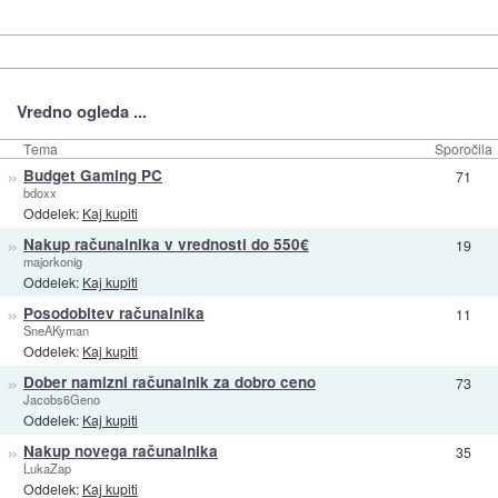
Vredno ogleda ...
Tema
Sporočila
»
Budget Gaming PC
71
bdoxx
Oddelek:
Kaj kupiti
»
Nakup računalnika v vrednosti do 550€
19
majorkonig
Oddelek:
Kaj kupiti
»
Posodobitev računalnika
11
SneAKyman
Oddelek:
Kaj kupiti
»
Dober namizni računalnik za dobro ceno
73
Jacobs6Geno
Oddelek:
Kaj kupiti
»
Nakup novega računalnika
35
LukaZap
Oddelek:
Kaj kupiti