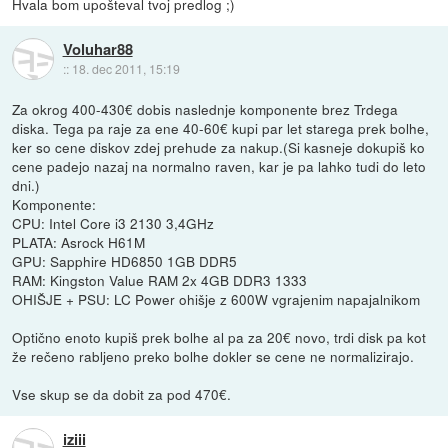
Hvala bom upošteval tvoj predlog ;)
Voluhar88
::
18. dec 2011, 15:19
Za okrog 400-430€ dobis naslednje komponente brez Trdega
diska. Tega pa raje za ene 40-60€ kupi par let starega prek bolhe,
ker so cene diskov zdej prehude za nakup.(Si kasneje dokupiš ko
cene padejo nazaj na normalno raven, kar je pa lahko tudi do leto
dni.)
Komponente:
CPU: Intel Core i3 2130 3,4GHz
PLATA: Asrock H61M
GPU: Sapphire HD6850 1GB DDR5
RAM: Kingston Value RAM 2x 4GB DDR3 1333
OHIŠJE + PSU: LC Power ohišje z 600W vgrajenim napajalnikom
Optično enoto kupiš prek bolhe al pa za 20€ novo, trdi disk pa kot
že rečeno rabljeno preko bolhe dokler se cene ne normalizirajo.
Vse skup se da dobit za pod 470€.
iziii