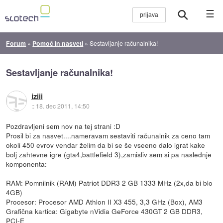
☰
Forum
»
Pomoč in nasveti
»
Sestavljanje računalnika!
Sestavljanje računalnika!
iziii
::
18. dec 2011, 14:50
Pozdravljeni sem nov na tej strani :D
Prosil bi za nasvet....nameravam sestaviti računalnik za ceno tam
okoli 450 evrov vendar želim da bi se še vseeno dalo igrat kake
bolj zahtevne igre (gta4,battlefield 3),zamisliv sem si pa naslednje
komponenta:
RAM: Pomnilnik (RAM) Patriot DDR3 2 GB 1333 MHz (2x,da bi blo
4GB)
Procesor: Procesor AMD Athlon II X3 455, 3,3 GHz (Box), AM3
Grafična kartica: Gigabyte nVidia GeForce 430GT 2 GB DDR3,
PCI-E