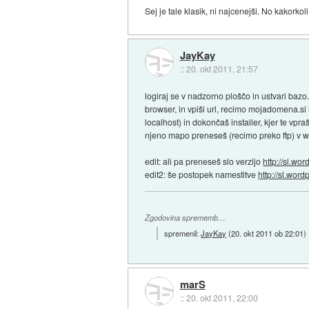
Sej je tale klasik, ni najcenejši. No kakor
JayKay
::
20. okt 2011, 21:57
logiraj se v nadzorno ploščo in ustvari bazo
browser, in vpiši url, recimo mojadomena.si
localhost) in dokončaš installer, kjer te 
njeno mapo preneseš (recimo preko ftp) v 
edit: ali pa preneseš slo verzijo
http://sl.wor
edit2: še postopek namestitve
http://sl.wor
Zgodovina sprememb…
spremenil:
JayKay
(
20. okt 2011 ob 22:01
)
marS
::
20. okt 2011, 22:00