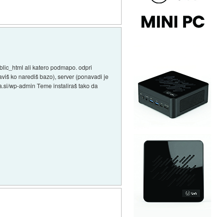
ublic_html ali katero podmapo. odpri
aviš ko narediš bazo), server (ponavadi je
a.si/wp-admin Teme instaliraš tako da