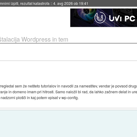
nimi izpiti, rezultat katastrofa
::
4. avg 2026 ob 19:41
štalacija Wordpress in tem
regledal sem že nešteto tutorialov in navodil za namestitev, vendar je povsod drug
ovanje in domeno imam pri hitrosti. Samo naložil bi rad, da lahko začnem delat in ure
nadzorni plošči in kaj potem vpisat v wp-config.