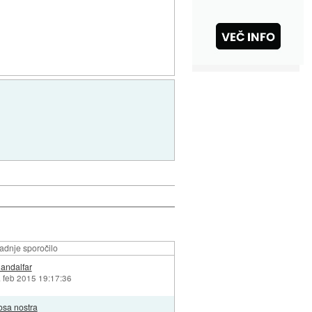
adnje sporočilo
andalfar
. feb 2015 19:17:36
osa nostra