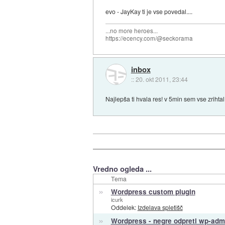
evo - JayKay ti je vse povedal....
...no more heroes...
https://ecency.com/@seckorama
inbox
::
20. okt 2011, 23:44
Najlepša ti hvala res! v 5min sem vse zrihtal
Vredno ogleda ...
Tema
»
Wordpress custom plugin
icurk
Oddelek:
Izdelava spletišč
»
Wordpress - negre odpreti wp-adm