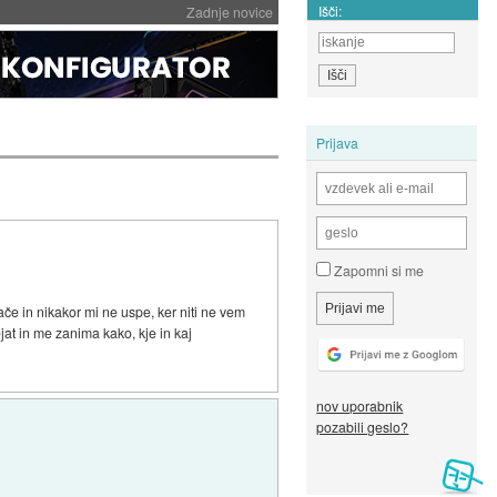
Išči:
Zadnje novice
Prijava
Zapomni si me
ače in nikakor mi ne uspe, ker niti ne vem
jat in me zanima kako, kje in kaj
nov uporabnik
pozabili geslo?