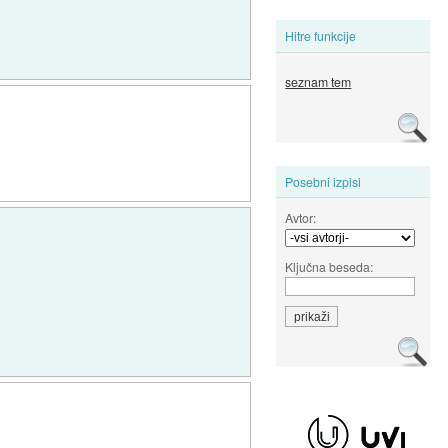
Hitre funkcije
seznam tem
Posebni izpisi
Avtor:
Ključna beseda: