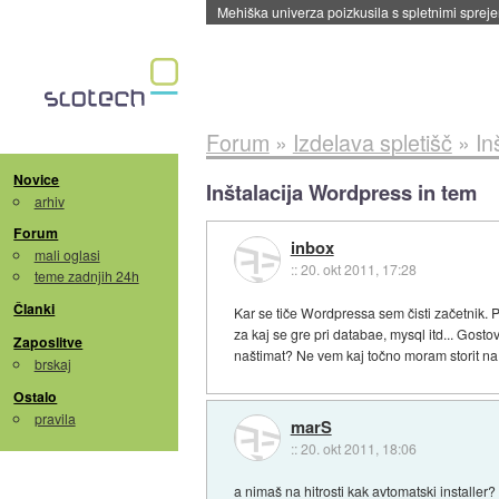
Mehiška univerza poizkusila s spletnimi sprejem
Forum
»
Izdelava spletišč
»
In
Novice
Inštalacija Wordpress in tem
arhiv
Forum
inbox
mali oglasi
::
20. okt 2011, 17:28
teme zadnjih 24h
Članki
Kar se tiče Wordpressa sem čisti začetnik. P
za kaj se gre pri databae, mysql itd... Gost
Zaposlitve
naštimat? Ne vem kaj točno moram storit na 
brskaj
Ostalo
pravila
marS
::
20. okt 2011, 18:06
a nimaš na hitrosti kak avtomatski installer?