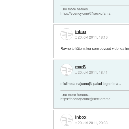
...no more heroes...
https://ecency.com/@seckorama
inbox
::
20. okt 2011, 18:16
Ravno to iščem, ker sem povsod videl da i
marS
::
20. okt 2011, 18:41
mislim da najcenejši paket tega nima...
...no more heroes...
https://ecency.com/@seckorama
inbox
::
20. okt 2011, 20:33