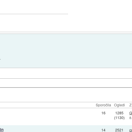
.
Sporočila
Ogledi
Z
16
1285
G
(1130)
8
in
14
2521
c