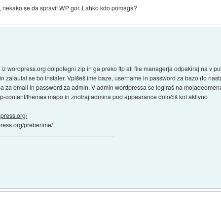
koli, nekako se da spravit WP gor. Lahko kdo pomaga?
. iz wordpress.org dolpotegni zip in ga preko ftp ali file managerja odpakiraj na v p
 in zalaufal se bo instaler. Vpišeš ime baze, username in password za bazo (to nast
vpraša za email in password za admin. V admin wordpressa se logiraš na mojadeomen
wp-content/themes mapo in znotraj admina pod appearance določiš kot aktivno
dpress.org/
dpress.org/preberime/