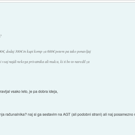
?
 300€, dodaj 300€ in kupi komp za 600€ potem pa tako ponavljaj
i vsaj najdi nekega privatnika ali mulca, ki ti bo to naredil za
avljal vsako leto, je pa dobra ideja,
anja računalnika? naj si ga sestavim na AGT (ali podobni strani) ali naj posamezn