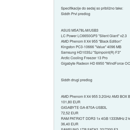
Specifikacije do sedaj so približno take:
Siddh Prvi predlog
ASUS M5A78L-M/USB3
LC Power LC6650GP3 "Silent Giant" v2.3
AMD Phenom II X4 955 "Black Edition"
Kingston PC3-10666 "Value" 4096 MB
Samsung HD103SJ "Spinpoint(R) F3"
Arctic Cooling Freezer 13 Pro
Gigabyte Radeon HD 6950 "WindForce OC
Siddh drugi predlog
AMD Phenom II X4 955 3.2GHz AM3 BOX Bl
101,80 EUR
GIGABYTE GA-870A-USB3L
72,52 EUR
RAM PATRIOT DDR3 1x 4GB 1333MHz 2 
36,40 EUR
SAMSUNG 1TB SATA2, 32/7200 F3