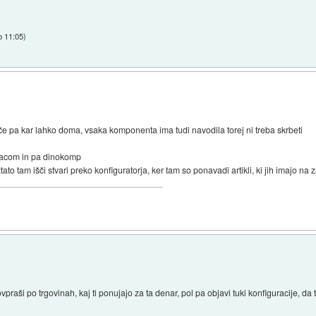
b 11:05
)
ače pa kar lahko doma, vsaka komponenta ima tudi navodila torej ni treba skrbeti
mlacom in pa dinokomp
tato tam išči stvari preko konfiguratorja, ker tam so ponavadi artikli, ki jih imajo na 
praši po trgovinah, kaj ti ponujajo za ta denar, pol pa objavi tuki konfiguracije, da