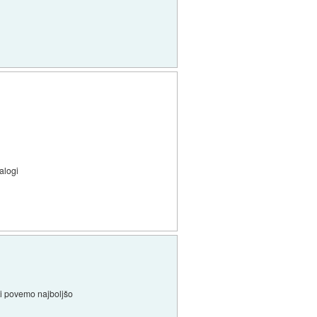
zalogi
 ti povemo najboljšo