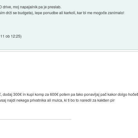
D drive, moj napajalnik pa je preslab.
sim drži se budgeta), lepe ponudbe ali karkoli, kar bi me mogoče zanimalo!
011 ob 12:25
)
00€, dodaj 300€ in kupi komp za 600€ potem pa tako ponavljaj pač kakor dolgo hoče
vsaj najdi nekega privatnika ali mulca, ki ti bo to naredil za kakšen pir