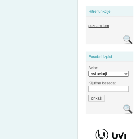
Hitre funkcije
seznam tem
Posebni izpisi
Avtor:
Ključna beseda: