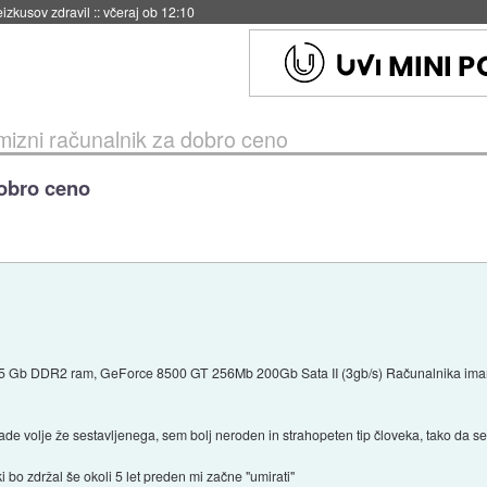
naslednji dve leti
::
včeraj ob 11:37
izni računalnik za dobro ceno
dobro ceno
,5 Gb DDR2 ram, GeForce 8500 GT 256Mb 200Gb Sata II (3gb/s) Računalnika imam d
ade volje že sestavljenega, sem bolj neroden in strahopeten tip človeka, tako da ses
 bo zdržal še okoli 5 let preden mi začne "umirati"