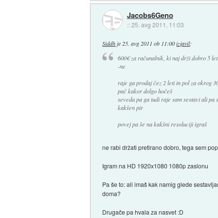
Jacobs6Geno
::
25. avg 2011, 11:03
Siddh
je
25. avg 2011 ob 11:00
izjavil
:
600€ za računalnik, ki naj drži dobro 5 let
-ne
raje ga prodaj čez 2 leti in pol za okrog
pač kakor dolgo hočeš
seveda pa ga tudi raje sam sestavi ali pa s
kakšen pir
povej pa še na kakšni resoluciji igraš
ne rabi držati pretirano dobro, tega sem popr
Igram na HD 1920x1080 1080p zaslonu
Pa še to: ali imaš kak namig glede sestavlj
doma?
Drugače pa hvala za nasvet :D