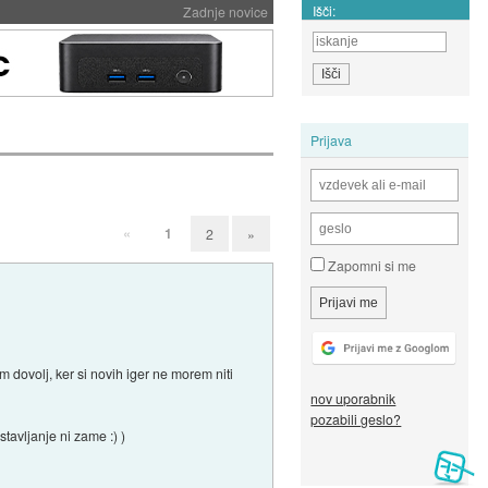
Išči:
Zadnje novice
Prijava
«
1
2
»
Zapomni si me
ovolj, ker si novih iger ne morem niti
nov uporabnik
pozabili geslo?
tavljanje ni zame :) )