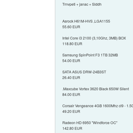
Trnvpeti + janac + Siddh
Asrock H61M-HVS ,LGA1155
55.60 EUR
Intel Core i3 2100 (3,10Ghz, 3MB) BOX
118.80 EUR
Samsung SpinPoint F3 1TB 32MB
54.00 EUR
SATA ASUS DRW-24B3ST
26.40 EUR
.Maxcube Vortex 3620 Black 650W Silent
84.00 EUR
Corsair Vengeance 4GB 1600Mhz cl9 - 1.5
49.20 EUR
Radeon HD 6950 "Windforce OC"
142.80 EUR