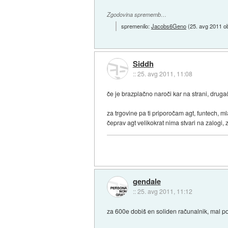
Zgodovina sprememb…
spremenilo:
Jacobs6Geno
(
25. avg 2011 o
Siddh
::
25. avg 2011, 11:08
če je brazplačno naroči kar na strani, drug
za trgovine pa ti priporočam agt, funtech, 
čeprav agt velikokrat nima stvari na zalogi, z
gendale
::
25. avg 2011, 11:12
za 600e dobiš en soliden računalnik, mal pov