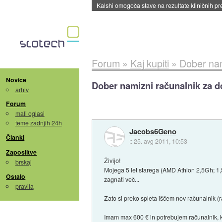
Sandisk že prodal več kot polovico SSD-jev za 
Forum
»
Kaj kupiti
»
Dober nam
Novice
Dober namizni računalnik za 
arhiv
Forum
mali oglasi
teme zadnjih 24h
Jacobs6Geno
Članki
::
25. avg 2011, 10:53
Zaposlitve
Živijo!
brskaj
Mojega 5 let starega (AMD Athlon 2,5Gh; 1
Ostalo
zagnati več...
pravila
Zato si preko spleta iščem nov računalnik (r
Imam max 600 € in potrebujem računalnik, ki