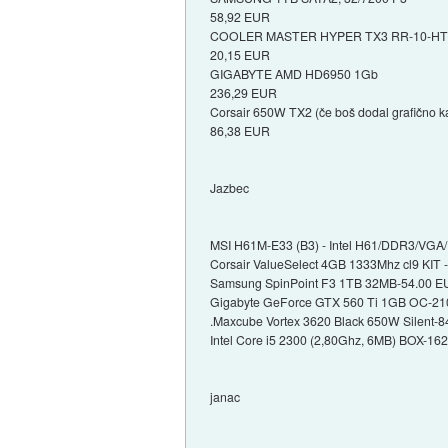
58,92 EUR
COOLER MASTER HYPER TX3 RR-10-H
20,15 EUR
GIGABYTE AMD HD6950 1Gb
236,29 EUR
Corsair 650W TX2 (če boš dodal grafično kar
86,38 EUR
Jazbec
MSI H61M-E33 (B3) - Intel H61/DDR3/VG
Corsair ValueSelect 4GB 1333Mhz cl9 KIT 
Samsung SpinPoint F3 1TB 32MB-54.00 
Gigabyte GeForce GTX 560 Ti 1GB OC-2
.Maxcube Vortex 3620 Black 650W Silent-
Intel Core i5 2300 (2,80Ghz, 6MB) BOX-16
janac