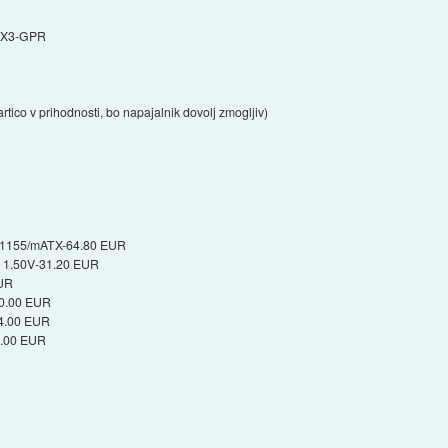
TX3-GPR
tico v prihodnosti, bo napajalnik dovolj zmogljiv)
A/1155/mATX-64.80 EUR
- 1.50V-31.20 EUR
EUR
10.00 EUR
84.00 EUR
2.00 EUR