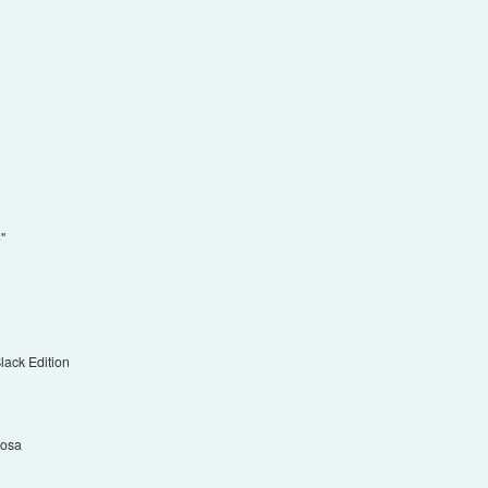
"
ack Edition
kosa