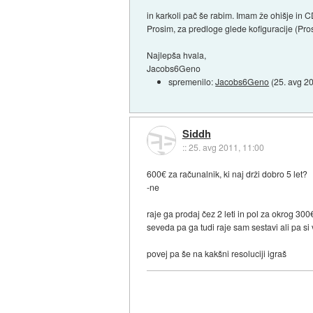
in karkoli pač še rabim. Imam že ohišje in C
Prosim, za predloge glede kofiguracije (Pro
Najlepša hvala,
Jacobs6Geno
spremenilo:
Jacobs6Geno
(
25. avg 2
Siddh
::
25. avg 2011, 11:00
600€ za računalnik, ki naj drži dobro 5 let?
-ne
raje ga prodaj čez 2 leti in pol za okrog 3
seveda pa ga tudi raje sam sestavi ali pa si 
povej pa še na kakšni resoluciji igraš