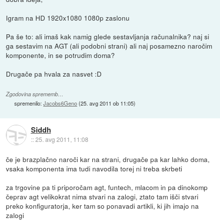
Igram na HD 1920x1080 1080p zaslonu
Pa še to: ali imaš kak namig glede sestavljanja računalnika? naj si
ga sestavim na AGT (ali podobni strani) ali naj posamezno naročim
komponente, in se potrudim doma?
Drugače pa hvala za nasvet :D
Zgodovina sprememb…
spremenilo:
Jacobs6Geno
(
25. avg 2011 ob 11:05
)
Siddh
::
25. avg 2011, 11:08
če je brazplačno naroči kar na strani, drugače pa kar lahko doma,
vsaka komponenta ima tudi navodila torej ni treba skrbeti
za trgovine pa ti priporočam agt, funtech, mlacom in pa dinokomp
čeprav agt velikokrat nima stvari na zalogi, ztato tam išči stvari
preko konfiguratorja, ker tam so ponavadi artikli, ki jih imajo na
zalogi