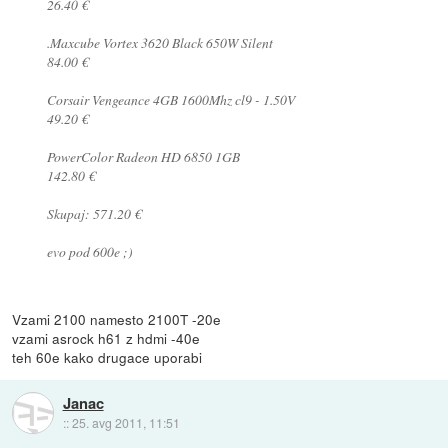
26.40 €
.Maxcube Vortex 3620 Black 650W Silent
84.00 €
Corsair Vengeance 4GB 1600Mhz cl9 - 1.50V
49.20 €
PowerColor Radeon HD 6850 1GB
142.80 €
Skupaj: 571.20 €
evo pod 600e ;)
Vzami 2100 namesto 2100T -20e
vzami asrock h61 z hdmi -40e
teh 60e kako drugace uporabi
Janac
::
25. avg 2011, 11:51