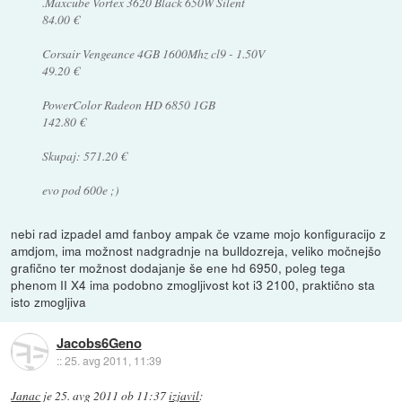
.Maxcube Vortex 3620 Black 650W Silent
84.00 €
Corsair Vengeance 4GB 1600Mhz cl9 - 1.50V
49.20 €
PowerColor Radeon HD 6850 1GB
142.80 €
Skupaj: 571.20 €
evo pod 600e ;)
nebi rad izpadel amd fanboy ampak če vzame mojo konfiguracijo z
amdjom, ima možnost nadgradnje na bulldozreja, veliko močnejšo
grafično ter možnost dodajanje še ene hd 6950, poleg tega
phenom II X4 ima podobno zmogljivost kot i3 2100, praktično sta
isto zmogljiva
Jacobs6Geno
::
25. avg 2011, 11:39
Janac
je
25. avg 2011 ob 11:37
izjavil
: