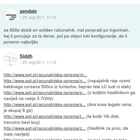
gendale
::
25. avg 2011, 11:12
za 600e dobiš en soliden računalnik, mal povpraši po trgovinah,
kaj ti ponujajo za ta denar, pol pa objavi tuki konfiguracije, da ti
povemo najboljšo
Siddh
::
25. avg 2011, 11:13
http://www.agt.si/racunalniska-oprema/m...
http://www.agt.si/racunalniska-oprema/n...
(napajalnik raje vzami
kakšnega corsaira 500cx iz funtecha, čeprav tale LC tudi ni slab)
http://www.agt.si/racunalniska-oprema/p...
(z boljšim hladilnikom ga
naviješ na nekje 3.7GHz)
http://www.agt.si/racunalniska-oprema/s...
(dva kosa tegale rama,
je skupaj 8 gb)
http://www.agt.si/racunalniska-oprema/t...
(ta bolši 1tb disk,
trenutno best buy)
http://www.agt.si/racunalniska-oprema/z...
(hladilnik za proc, da
malo naviješ)
http://www.agt.si/racunalniska-oprema/g...
(super grafa za tako