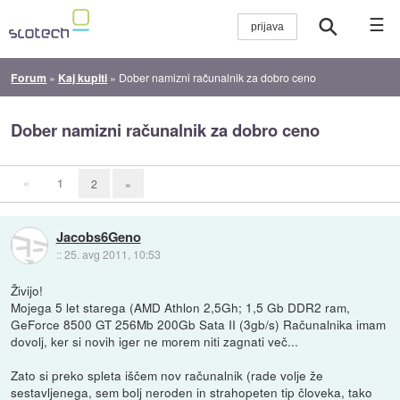
☰
Forum
»
Kaj kupiti
»
Dober namizni računalnik za dobro ceno
Dober namizni računalnik za dobro ceno
«
1
2
»
Jacobs6Geno
::
25. avg 2011, 10:53
Živijo!
Mojega 5 let starega (AMD Athlon 2,5Gh; 1,5 Gb DDR2 ram,
GeForce 8500 GT 256Mb 200Gb Sata II (3gb/s) Računalnika imam
dovolj, ker si novih iger ne morem niti zagnati več...
Zato si preko spleta iščem nov računalnik (rade volje že
sestavljenega, sem bolj neroden in strahopeten tip človeka, tako