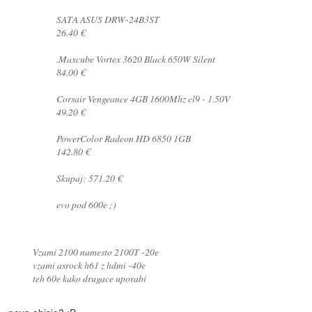
SATA ASUS DRW-24B3ST
26.40 €
.Maxcube Vortex 3620 Black 650W Silent
84.00 €
Corsair Vengeance 4GB 1600Mhz cl9 - 1.50V
49.20 €
PowerColor Radeon HD 6850 1GB
142.80 €
Skupaj: 571.20 €
evo pod 600e ;)
Vzami 2100 namesto 2100T -20e
vzami asrock h61 z hdmi -40e
teh 60e kako drugace uporabi