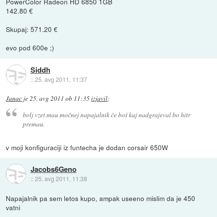
PowerColor Radeon HD 6850 1GB
142.80 €
Skupaj: 571.20 €
evo pod 600e ;)
Siddh
::
25. avg 2011, 11:37
Janac
je
25. avg 2011 ob 11:35
izjavil
:
bolj vzet mau močnej napajalnik če boš kaj nadgrajeval bo hitr
premau.
v moji konfiguraciji iz funtecha je dodan corsair 650W
Jacobs6Geno
::
25. avg 2011, 11:38
Napajalnik pa sem letos kupo, ampak useeno mislim da je 450
vatni