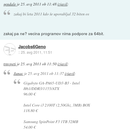
gendale
je
25. avg 2011 ob 11:48
izjavil
:
zakaj bi leta 2011 kdo še uporabljal 32 biten os
zakaj pa ne? vecina programov nima podpore za 64bit.
Jacobs6Geno
::
25. avg 2011, 11:51
trnvpeti
je
25. avg 2011 ob 11:50
izjavil
:
Janac
je
25. avg 2011 ob 11:37
izjavil
:
Gigabyte GA-PA65-UD3-B3 - Intel
H61/DDR3/1155/ATX
96.00 €
Intel Core i3 2100T (2,50Ghz, 3MB) BOX
118.80 €
Samsung SpinPoint F3 1TB 32MB
54.00 €