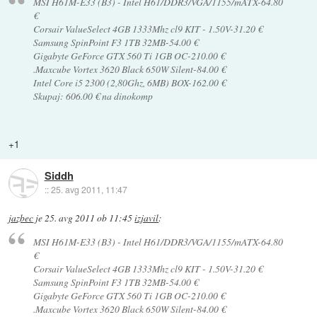
MSI H61M-E33 (B3) - Intel H61/DDR3/VGA/1155/mATX-64.80
€
Corsair ValueSelect 4GB 1333Mhz cl9 KIT - 1.50V-31.20 €
Samsung SpinPoint F3 1TB 32MB-54.00 €
Gigabyte GeForce GTX 560 Ti 1GB OC-210.00 €
.Maxcube Vortex 3620 Black 650W Silent-84.00 €
Intel Core i5 2300 (2,80Ghz, 6MB) BOX-162.00 €
Skupaj: 606.00 € na dinokomp
+1
Siddh
::
25. avg 2011, 11:47
jazbec
je
25. avg 2011 ob 11:45
izjavil
:
MSI H61M-E33 (B3) - Intel H61/DDR3/VGA/1155/mATX-64.80
€
Corsair ValueSelect 4GB 1333Mhz cl9 KIT - 1.50V-31.20 €
Samsung SpinPoint F3 1TB 32MB-54.00 €
Gigabyte GeForce GTX 560 Ti 1GB OC-210.00 €
.Maxcube Vortex 3620 Black 650W Silent-84.00 €