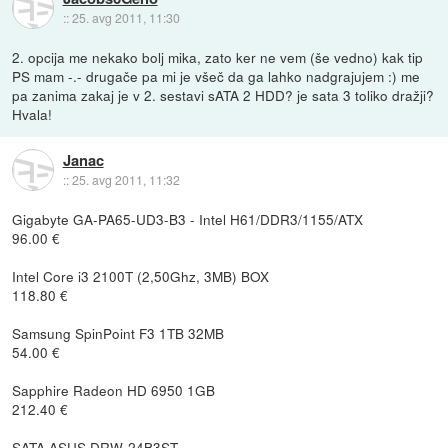
::
25. avg 2011, 11:30
2. opcija me nekako bolj mika, zato ker ne vem (še vedno) kak tip
PS mam -.- drugače pa mi je všeč da ga lahko nadgrajujem :) me
pa zanima zakaj je v 2. sestavi sATA 2 HDD? je sata 3 toliko dražji?
Hvala!
Janac
::
25. avg 2011, 11:32
Gigabyte GA-PA65-UD3-B3 - Intel H61/DDR3/1155/ATX
96.00 €
Intel Core i3 2100T (2,50Ghz, 3MB) BOX
118.80 €
Samsung SpinPoint F3 1TB 32MB
54.00 €
Sapphire Radeon HD 6950 1GB
212.40 €
SATA ASUS DRW-24B3ST