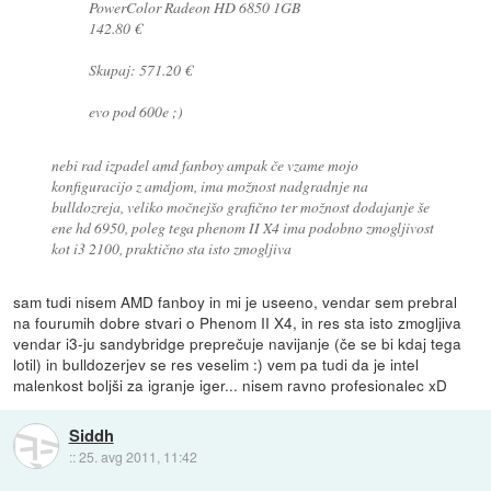
PowerColor Radeon HD 6850 1GB
142.80 €
Skupaj: 571.20 €
evo pod 600e ;)
nebi rad izpadel amd fanboy ampak če vzame mojo
konfiguracijo z amdjom, ima možnost nadgradnje na
bulldozreja, veliko močnejšo grafično ter možnost dodajanje še
ene hd 6950, poleg tega phenom II X4 ima podobno zmogljivost
kot i3 2100, praktično sta isto zmogljiva
sam tudi nisem AMD fanboy in mi je useeno, vendar sem prebral
na fourumih dobre stvari o Phenom II X4, in res sta isto zmogljiva
vendar i3-ju sandybridge preprečuje navijanje (če se bi kdaj tega
lotil) in bulldozerjev se res veselim :) vem pa tudi da je intel
malenkost boljši za igranje iger... nisem ravno profesionalec xD
Siddh
::
25. avg 2011, 11:42