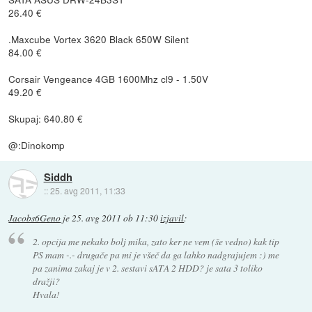
26.40 €
.Maxcube Vortex 3620 Black 650W Silent
84.00 €
Corsair Vengeance 4GB 1600Mhz cl9 - 1.50V
49.20 €
Skupaj: 640.80 €
@:Dinokomp
Siddh
::
25. avg 2011, 11:33
Jacobs6Geno
je
25. avg 2011 ob 11:30
izjavil
:
2. opcija me nekako bolj mika, zato ker ne vem (še vedno) kak tip
PS mam -.- drugače pa mi je všeč da ga lahko nadgrajujem :) me
pa zanima zakaj je v 2. sestavi sATA 2 HDD? je sata 3 toliko
dražji?
Hvala!