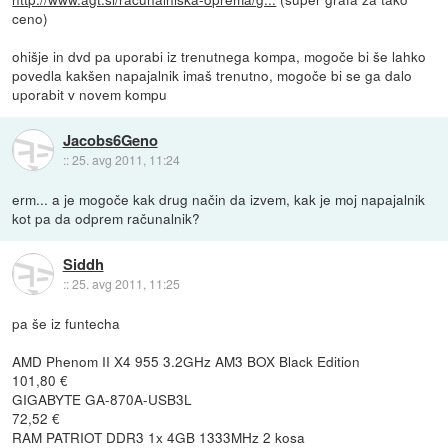
ceno)
ohišje in dvd pa uporabi iz trenutnega kompa, mogoče bi še lahko
povedla kakšen napajalnik imaš trenutno, mogoče bi se ga dalo
uporabit v novem kompu
Jacobs6Geno
::
25. avg 2011, 11:24
erm... a je mogoče kak drug način da izvem, kak je moj napajalnik
kot pa da odprem računalnik?
Siddh
::
25. avg 2011, 11:25
pa še iz funtecha
AMD Phenom II X4 955 3.2GHz AM3 BOX Black Edition
101,80 €
GIGABYTE GA-870A-USB3L
72,52 €
RAM PATRIOT DDR3 1x 4GB 1333MHz 2 kosa