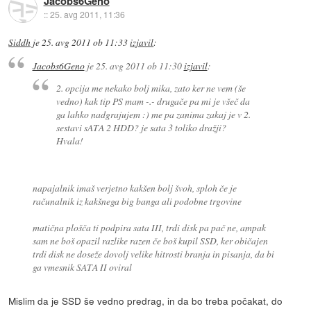
Jacobs6Geno
::
25. avg 2011, 11:36
Siddh
je
25. avg 2011 ob 11:33
izjavil
:
Jacobs6Geno
je
25. avg 2011 ob 11:30
izjavil
:
2. opcija me nekako bolj mika, zato ker ne vem (še
vedno) kak tip PS mam -.- drugače pa mi je všeč da
ga lahko nadgrajujem :) me pa zanima zakaj je v 2.
sestavi sATA 2 HDD? je sata 3 toliko dražji?
Hvala!
napajalnik imaš verjetno kakšen bolj švoh, sploh če je
računalnik iz kakšnega big banga ali podobne trgovine
matična plošča ti podpira sata III, trdi disk pa pač ne, ampak
sam ne boš opazil razlike razen če boš kupil SSD, ker običajen
trdi disk ne doseže dovolj velike hitrosti branja in pisanja, da bi
ga vmesnik SATA II oviral
Mislim da je SSD še vedno predrag, in da bo treba počakat, do