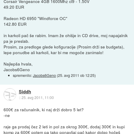
Corsair Vengeance 4GB 1600Mhz cl9 - 1.50V
49.20 EUR
Radeon HD 6950 "Windforce OC"
142.80 EUR
in karkoli pač še rabim. Imam že ohišje in CD drive, moj napajalnik
pa je preslab.
Prosim, za predloge glede kofiguracije (Prosim drži se budgeta),
lepe ponudbe ali karkoli, kar bi me mogoče zanimalo!
Najlepša hvala,
Jacobs6Geno
spremenilo:
Jacobs6Geno
(
25. avg 2011 ob 12:25
)
Siddh
::
25. avg 2011, 11:00
600€ za računalnik, ki naj drži dobro 5 let?
-ne
raje ga prodaj čez 2 leti in pol za okrog 300€, dodaj 300€ in kupi
komp za 600€ potem pa tako ponavljaj pač kakor dolgo hočeš