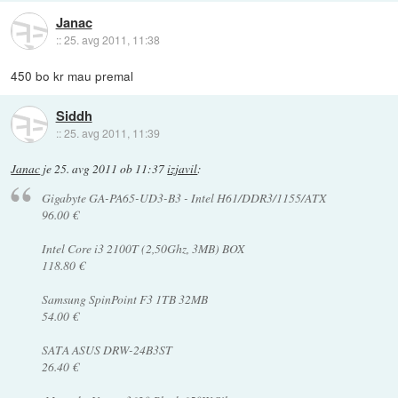
Janac
::
25. avg 2011, 11:38
450 bo kr mau premal
Siddh
::
25. avg 2011, 11:39
Janac
je
25. avg 2011 ob 11:37
izjavil
:
Gigabyte GA-PA65-UD3-B3 - Intel H61/DDR3/1155/ATX
96.00 €
Intel Core i3 2100T (2,50Ghz, 3MB) BOX
118.80 €
Samsung SpinPoint F3 1TB 32MB
54.00 €
SATA ASUS DRW-24B3ST
26.40 €