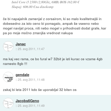
Intel Core i5 2300 (2,80Ghz, 6MB) BOX-162.00 €
Skupaj: 606.00 € na dinokomp
če bi napajalnik zamenjal z corsairom, ki so malo kvalitetnejši in
dobesedno za isto ceno bi pomagalo, ampak še vseeno nebo
mogel navijat proca, niti nebo mogel v prihodnosti dodat grafe, kar
pa po moje močno zmanjša vrednost nakupa
Janac
::
25. avg 2011, 11:47
ma kaj vec rama, ce bo fural w7 32bit je isti kurac ce vzame 4gb
namesto 8gb !!!
gendale
::
25. avg 2011, 11:48
zakaj bi leta 2011 kdo še uporabljal 32 biten os
Jacobs6Geno
::
25. avg 2011, 11:49