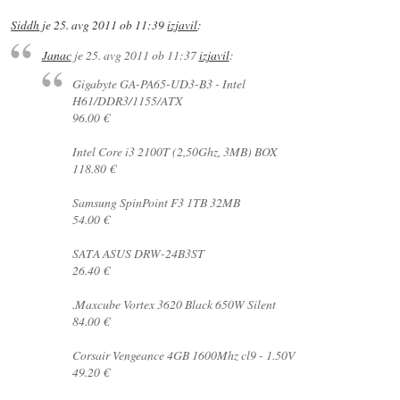
Siddh
je
25. avg 2011 ob 11:39
izjavil
:
Janac
je
25. avg 2011 ob 11:37
izjavil
:
Gigabyte GA-PA65-UD3-B3 - Intel
H61/DDR3/1155/ATX
96.00 €
Intel Core i3 2100T (2,50Ghz, 3MB) BOX
118.80 €
Samsung SpinPoint F3 1TB 32MB
54.00 €
SATA ASUS DRW-24B3ST
26.40 €
.Maxcube Vortex 3620 Black 650W Silent
84.00 €
Corsair Vengeance 4GB 1600Mhz cl9 - 1.50V
49.20 €