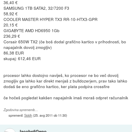
36,40 €
SAMSUNG 1TB SATA2, 32/7200 F3
58,92 €
COOLER MASTER HYPER TX3 RR-10-HTX3-GPR
20,15 €
GIGABYTE AMD HD6950 1Gb
236,29 €
Corsair 650W TX2 (če boš dodal grafično kartico v prihodnosti, bo
napajalnik dovolj zmogljiv)
86,38 EUR
skupaj: 612,46 EUR
procesor lahko dostojno naviješ, ko procesor ne bo več dovolj
zmogljiv ga lahko kar direkt menjaš z bulldozerjem, prav tako lahko
dodaš še eno grafično kartico, ker plata podpira crossfire
če hočeš pogledat kakšen napajalnik imaš moraš odpret računalnik
Zgodovina sprememb…
spremenil:
Siddh
(
25. avg 2011 ob 11:30
)
Jacobs6Geno