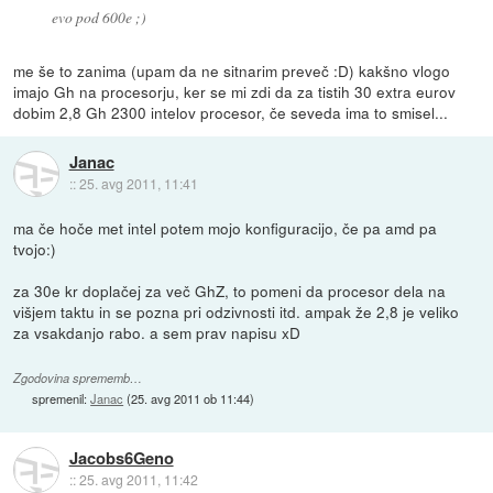
evo pod 600e ;)
me še to zanima (upam da ne sitnarim preveč :D) kakšno vlogo
imajo Gh na procesorju, ker se mi zdi da za tistih 30 extra eurov
dobim 2,8 Gh 2300 intelov procesor, če seveda ima to smisel...
Janac
::
25. avg 2011, 11:41
ma če hoče met intel potem mojo konfiguracijo, če pa amd pa
tvojo:)
za 30e kr doplačej za več GhZ, to pomeni da procesor dela na
višjem taktu in se pozna pri odzivnosti itd. ampak že 2,8 je veliko
za vsakdanjo rabo. a sem prav napisu xD
Zgodovina sprememb…
spremenil:
Janac
(
25. avg 2011 ob 11:44
)
Jacobs6Geno
::
25. avg 2011, 11:42