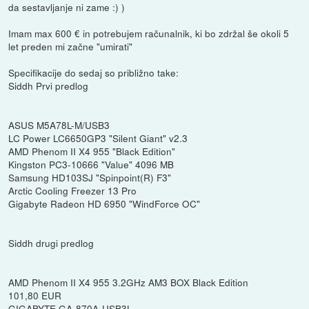
da sestavljanje ni zame :) )
Imam max 600 € in potrebujem računalnik, ki bo zdržal še okoli 5
let preden mi začne "umirati"
Specifikacije do sedaj so približno take:
Siddh Prvi predlog
ASUS M5A78L-M/USB3
LC Power LC6650GP3 "Silent Giant" v2.3
AMD Phenom II X4 955 "Black Edition"
Kingston PC3-10666 "Value" 4096 MB
Samsung HD103SJ "Spinpoint(R) F3"
Arctic Cooling Freezer 13 Pro
Gigabyte Radeon HD 6950 "WindForce OC"
Siddh drugi predlog
AMD Phenom II X4 955 3.2GHz AM3 BOX Black Edition
101,80 EUR
GIGABYTE GA-870A-USB3L