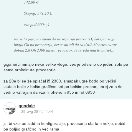
142.80 €
Skupaj: 571.20 €
evo pod 600e ;)
me še to zanima (upam da ne sitnarim preveč :D) kakšno vlogo
imajo Gh na procesorju, ker se mi zdi da za tistih 30 extra eurov
dobim 2,8 Gh 2300 intelov procesor, če seveda ima to smisel...
gigaherci nimajo neke velike vloge, več je odvisno do jeder, splo pa
same arhitekture procesorja
za 20e bi se že splačal i5 2300, amapak ugre bodo po večini
laufale bolje z bolšo grafično kot pa bolšim procom, torej zato še
vedno vztrajam da vzami phenom 955 in hd 6950
gendale
::
25. avg 2011, 11:44
jst bi vzel od siddha konfiguracijo, procesorja sta tam nekje, dobiš
pa boljšo grafično in več rama