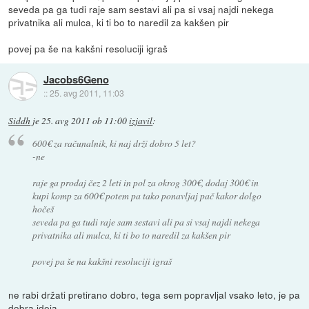
seveda pa ga tudi raje sam sestavi ali pa si vsaj najdi nekega
privatnika ali mulca, ki ti bo to naredil za kakšen pir
povej pa še na kakšni resoluciji igraš
Jacobs6Geno
::
25. avg 2011, 11:03
Siddh
je
25. avg 2011 ob 11:00
izjavil
:
600€ za računalnik, ki naj drži dobro 5 let?
-ne
raje ga prodaj čez 2 leti in pol za okrog 300€, dodaj 300€ in
kupi komp za 600€ potem pa tako ponavljaj pač kakor dolgo
hočeš
seveda pa ga tudi raje sam sestavi ali pa si vsaj najdi nekega
privatnika ali mulca, ki ti bo to naredil za kakšen pir
povej pa še na kakšni resoluciji igraš
ne rabi držati pretirano dobro, tega sem popravljal vsako leto, je pa
dobra ideja,