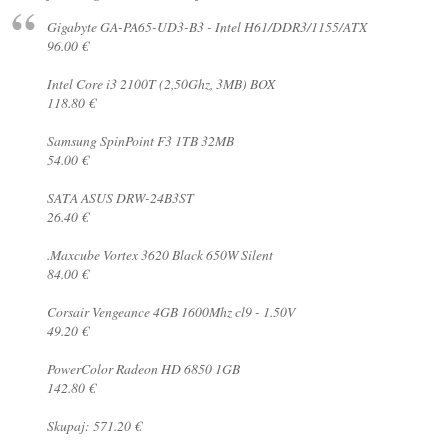
Gigabyte GA-PA65-UD3-B3 - Intel H61/DDR3/1155/ATX
96.00 €
Intel Core i3 2100T (2,50Ghz, 3MB) BOX
118.80 €
Samsung SpinPoint F3 1TB 32MB
54.00 €
SATA ASUS DRW-24B3ST
26.40 €
.Maxcube Vortex 3620 Black 650W Silent
84.00 €
Corsair Vengeance 4GB 1600Mhz cl9 - 1.50V
49.20 €
PowerColor Radeon HD 6850 1GB
142.80 €
Skupaj: 571.20 €