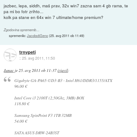
jazbec, lepa, siddh, maš prav, 32x win7 zazna sam 4 gb rama, te
pa mi bo fotr zrihto...
kolk pa stane en 64x win 7 ultimate/home premium?
Zgodovina sprememb…
spremenilo:
Jacobs6Geno
(
25. avg 2011 ob 11:49
)
trnvpeti
::
25. avg 2011, 11:50
Janac
je
25. avg 2011 ob 11:37
izjavil
:
Gigabyte GA-PA65-UD3-B3 - Intel H61/DDR3/1155/ATX
96.00 €
Intel Core i3 2100T (2,50Ghz, 3MB) BOX
118.80 €
Samsung SpinPoint F3 1TB 32MB
54.00 €
SATA ASUS DRW-24B3ST