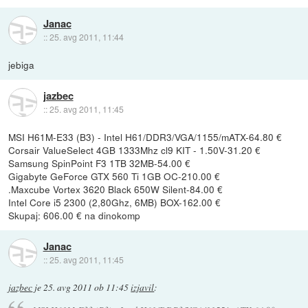
Janac
::
25. avg 2011, 11:44
jebiga
jazbec
::
25. avg 2011, 11:45
MSI H61M-E33 (B3) - Intel H61/DDR3/VGA/1155/mATX-64.80 €
Corsair ValueSelect 4GB 1333Mhz cl9 KIT - 1.50V-31.20 €
Samsung SpinPoint F3 1TB 32MB-54.00 €
Gigabyte GeForce GTX 560 Ti 1GB OC-210.00 €
.Maxcube Vortex 3620 Black 650W Silent-84.00 €
Intel Core i5 2300 (2,80Ghz, 6MB) BOX-162.00 €
Skupaj: 606.00 € na dinokomp
Janac
::
25. avg 2011, 11:45
jazbec
je
25. avg 2011 ob 11:45
izjavil
: