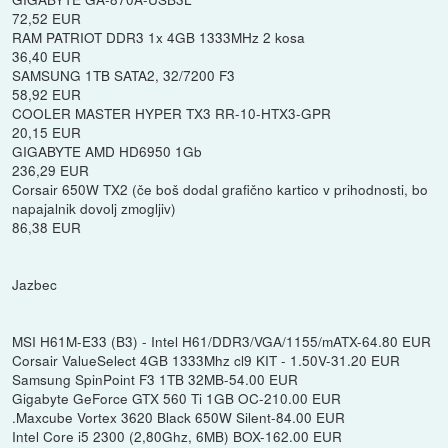
72,52 EUR
RAM PATRIOT DDR3 1x 4GB 1333MHz 2 kosa
36,40 EUR
SAMSUNG 1TB SATA2, 32/7200 F3
58,92 EUR
COOLER MASTER HYPER TX3 RR-10-HTX3-GPR
20,15 EUR
GIGABYTE AMD HD6950 1Gb
236,29 EUR
Corsair 650W TX2 (če boš dodal grafično kartico v prihodnosti, bo
napajalnik dovolj zmogljiv)
86,38 EUR
Jazbec
MSI H61M-E33 (B3) - Intel H61/DDR3/VGA/1155/mATX-64.80 EUR
Corsair ValueSelect 4GB 1333Mhz cl9 KIT - 1.50V-31.20 EUR
Samsung SpinPoint F3 1TB 32MB-54.00 EUR
Gigabyte GeForce GTX 560 Ti 1GB OC-210.00 EUR
.Maxcube Vortex 3620 Black 650W Silent-84.00 EUR
Intel Core i5 2300 (2,80Ghz, 6MB) BOX-162.00 EUR