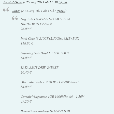
Jacobs6Geno
je
25. avg 2011 ob 11:39
izjavil
:
Janac
je
25. avg 2011 ob 11:37
izjavil
:
Gigabyte GA-PA65-UD3-B3 - Intel
H61/DDR3/1155/ATX
96.00 €
Intel Core i3 2100T (2,50Ghz, 3MB) BOX
118.80 €
Samsung SpinPoint F3 1TB 32MB
54.00 €
SATA ASUS DRW-24B3ST
26.40 €
.Maxcube Vortex 3620 Black 650W Silent
84.00 €
Corsair Vengeance 4GB 1600Mhz cl9 - 1.50V
49.20 €
PowerColor Radeon HD 6850 1GB