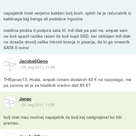
napajalnik imaš verjetno kakšen bolj švoh, sploh če je računalnik iz
kakšnega big banga ali podobne trgovine
matična plošča ti podpira sata III, trdi disk pa pač ne, ampak sam
ne boš opazil razlike razen če boš kupil SSD, ker običajen trdi disk
ne doseže dovolj velike hitrosti branja in pisanja, da bi ga vmesnik
SATA II oviral
Jacobs6Geno
::
25. avg 2011, 11:34
THEjanac13, Hvala, ampak nimam dodatnih 40 € na razpolago, me
pa zanima ali je za hladilnik vredno dati 85 €?
Janac
::
25. avg 2011, 11:35
bolj vzet mau močnej napajalnik če boš kaj nadgrajeval bo hitr
premau.