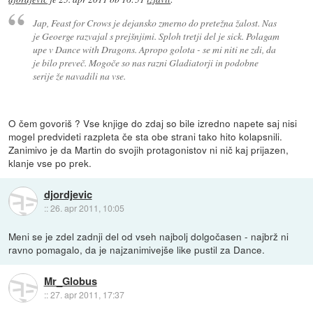
Jap, Feast for Crows je dejansko zmerno do pretežna žalost. Nas
je Geoerge razvajal s prejšnjimi. Sploh tretji del je sick. Polagam
upe v Dance with Dragons. Apropo golota - se mi niti ne zdi, da
je bilo preveč. Mogoče so nas razni Gladiatorji in podobne
serije že navadili na vse.
O čem govoriš ? Vse knjige do zdaj so bile izredno napete saj nisi
mogel predvideti razpleta če sta obe strani tako hito kolapsnili.
Zanimivo je da Martin do svojih protagonistov ni nič kaj prijazen,
klanje vse po prek.
djordjevic
::
26. apr 2011, 10:05
Meni se je zdel zadnji del od vseh najbolj dolgočasen - najbrž ni
ravno pomagalo, da je najzanimivejše like pustil za Dance.
Mr_Globus
::
27. apr 2011, 17:37