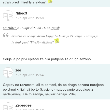
strah pred ''FireFly efektom''
Nikec3
::
27. apr 2011, 22:53
Mr Hilter
je
27. apr 2011 ob 21:23
izjavil
:
Skratka, če se bojo držali knjige bo to moja #1 serija. V ozadju je
le strah pred ''FireFly efektom''
Serija je po prvi epizodi že bila potrjena za drugo sezono.
zee
::
27. apr 2011, 22:54
Ceprav ne razumem, ali to pomeni, da bo druga sezona narejena
po drugi knjigi, ali bo to (klasicno) nategovanje gledalcev z
nadaljevanji. Ce to zadnje, naj kar nehajo. Zdaj.
Zeberdee
::
27. apr 2011, 23:52