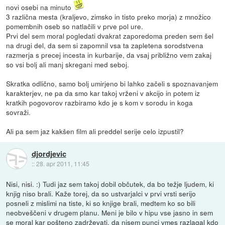
novi osebi na minuto
3 različna mesta (kraljevo, zimsko in tisto preko morja) z množico
pomembnih oseb so natlačili v prve pol ure.
Prvi del sem moral pogledati dvakrat zaporedoma preden sem šel
na drugi del, da sem si zapomnil vsa ta zapletena sorodstvena
razmerja s precej incesta in kurbarije, da vsaj približno vem zakaj
so vsi bolj ali manj skregani med seboj.
Skratka odlično, samo bolj umirjeno bi lahko začeli s spoznavanjem
karakterjev, ne pa da smo kar takoj vrženi v akcijo in potem iz
kratkih pogovorov razbiramo kdo je s kom v sorodu in koga
sovraži.
Ali pa sem jaz kakšen film ali preddel serije celo izpustil?
djordjevic
::
28. apr 2011, 11:45
Nisi, nisi. :) Tudi jaz sem takoj dobil občutek, da bo težje ljudem, ki
knjig niso brali. Kaže torej, da so ustvarjalci v prvi vrsti serijo
posneli z mislimi na tiste, ki so knjige brali, medtem ko so bili
neobveščeni v drugem planu. Meni je bilo v hipu vse jasno in sem
se moral kar pošteno zadrževati, da nisem punci vmes razlagal kdo