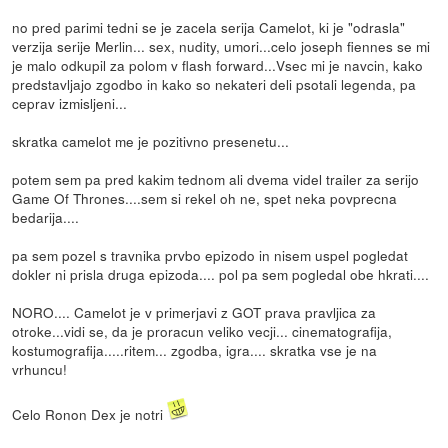
no pred parimi tedni se je zacela serija Camelot, ki je "odrasla"
verzija serije Merlin... sex, nudity, umori...celo joseph fiennes se mi
je malo odkupil za polom v flash forward...Vsec mi je navcin, kako
predstavljajo zgodbo in kako so nekateri deli psotali legenda, pa
ceprav izmisljeni...
skratka camelot me je pozitivno presenetu...
potem sem pa pred kakim tednom ali dvema videl trailer za serijo
Game Of Thrones....sem si rekel oh ne, spet neka povprecna
bedarija....
pa sem pozel s travnika prvbo epizodo in nisem uspel pogledat
dokler ni prisla druga epizoda.... pol pa sem pogledal obe hkrati....
NORO.... Camelot je v primerjavi z GOT prava pravljica za
otroke...vidi se, da je proracun veliko vecji... cinematografija,
kostumografija.....ritem... zgodba, igra.... skratka vse je na
vrhuncu!
Celo Ronon Dex je notri