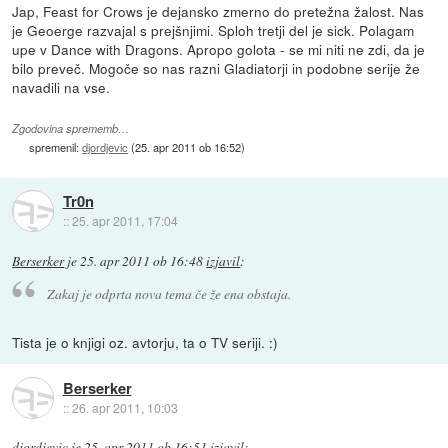
Jap, Feast for Crows je dejansko zmerno do pretežna žalost. Nas
je Geoerge razvajal s prejšnjimi. Sploh tretji del je sick. Polagam
upe v Dance with Dragons. Apropo golota - se mi niti ne zdi, da je
bilo preveč. Mogoče so nas razni Gladiatorji in podobne serije že
navadili na vse.
Zgodovina sprememb…
spremenil:
djordjevic
(
25. apr 2011 ob 16:52
)
Tr0n
::
25. apr 2011, 17:04
Berserker
je
25. apr 2011 ob 16:48
izjavil
:
Zakaj je odprta nova tema če že ena obstaja.
Tista je o knjigi oz. avtorju, ta o TV seriji. :)
Berserker
::
26. apr 2011, 10:03
djordjevic
je
25. apr 2011 ob 16:51
izjavil
: