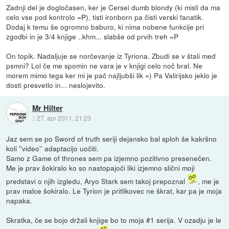
Zadnji del je dogločasen, ker je Cersei dumb blondy (ki misli da ma
celo vse pod kontrolo =P), tisti ironborn pa čisti verski fanatik.
Dodaj k temu še ogromno baburo, ki nima nobene funkcije pri
zgodbi in je 3/4 knjige ..khm... slabše od prvih treh =P
On topik. Nadaljuje se norčevanje iz Tyriona. Zbudi se v štali med
psmni? Lol če me spomin ne vara je v knjigi celo noč bral. Ne
morem mimo tega ker mi je pač najljubši lik =) Pa Valirijsko jeklo je
dosti presvetlo in... neslojevito.
Mr Hilter
::
27. apr 2011, 21:23
Jaz sem se po Sword of truth seriji dejansko bal sploh še kakršno
koli ''video'' adaptacijo uočiti.
Samo z Game of thrones sem pa izjemno pozitivno presenečen.
Me je prav šokiralo ko so nastopajoči liki izjemno slični moji
predstavi o njih izgledu, Aryo Stark sem takoj prepoznal
, me je
prav malce šokiralo. Le Tyrion je pritlikovec ne škrat, kar pa je moja
napaka.
Skratka, če se bojo držali knjige bo to moja #1 serija. V ozadju je le