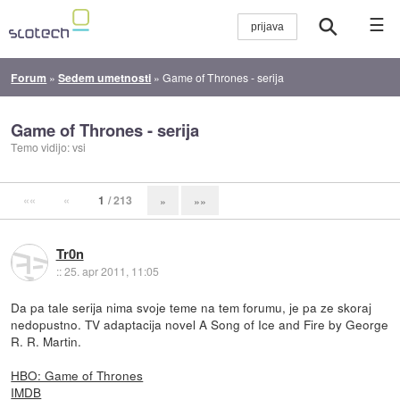
☰
Forum
»
Sedem umetnosti
»
Game of Thrones - serija
Game of Thrones - serija
Temo vidijo: vsi
««
«
1
/ 213
»
»»
Tr0n
::
25. apr 2011, 11:05
Da pa tale serija nima svoje teme na tem forumu, je pa ze skoraj
nedopustno. TV adaptacija novel A Song of Ice and Fire by George
R. R. Martin.
HBO: Game of Thrones
IMDB