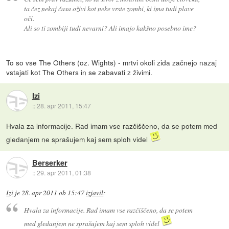
ta čez nekaj časa oživi kot neke vrste zombi, ki ima tudi plave
oči.
Ali so ti zombiji tudi nevarni? Ali imajo kakšno posebno ime?
To so vse The Others (oz. Wights) - mrtvi okoli zida začnejo nazaj
vstajati kot The Others in se zabavati z živimi.
Izi
::
28. apr 2011, 15:47
Hvala za informacije. Rad imam vse razčiščeno, da se potem med
gledanjem ne sprašujem kaj sem sploh videl
Berserker
::
29. apr 2011, 01:38
Izi
je
28. apr 2011 ob 15:47
izjavil
:
Hvala za informacije. Rad imam vse razčiščeno, da se potem
med gledanjem ne sprašujem kaj sem sploh videl