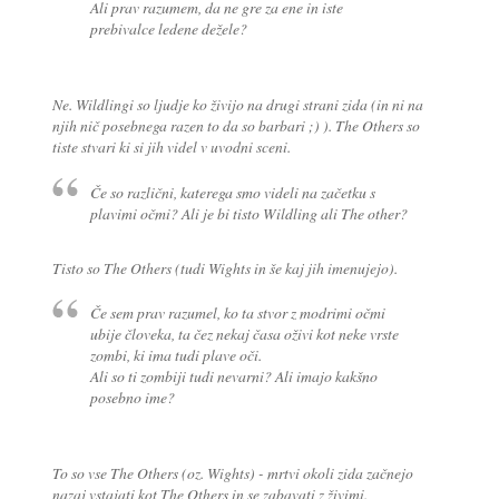
Ali prav razumem, da ne gre za ene in iste
prebivalce ledene dežele?
Ne. Wildlingi so ljudje ko živijo na drugi strani zida (in ni na
njih nič posebnega razen to da so barbari ;) ). The Others so
tiste stvari ki si jih videl v uvodni sceni.
Če so različni, katerega smo videli na začetku s
plavimi očmi? Ali je bi tisto Wildling ali The other?
Tisto so The Others (tudi Wights in še kaj jih imenujejo).
Če sem prav razumel, ko ta stvor z modrimi očmi
ubije človeka, ta čez nekaj časa oživi kot neke vrste
zombi, ki ima tudi plave oči.
Ali so ti zombiji tudi nevarni? Ali imajo kakšno
posebno ime?
To so vse The Others (oz. Wights) - mrtvi okoli zida začnejo
nazaj vstajati kot The Others in se zabavati z živimi.