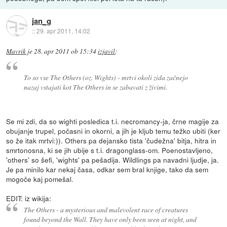
jan_g
::
29. apr 2011, 14:02
Mavrik
je
28. apr 2011 ob 15:34
izjavil
:
To so vse The Others (oz. Wights) - mrtvi okoli zida začnejo
nazaj vstajati kot The Others in se zabavati z živimi.
Se mi zdi, da so wighti posledica t.i. necromancy-ja, črne magije za
obujanje trupel, počasni in okorni, a jih je kljub temu težko ubiti (ker
so že itak mrtvi:)). Others pa dejansko tista 'čudežna' bitja, hitra in
smrtonosna, ki se jih ubije s t.i. dragonglass-om. Poenostavljeno,
'others' so šefi, 'wights' pa pešadija. Wildlings pa navadni ljudje, ja.
Je pa minilo kar nekaj časa, odkar sem bral knjige, tako da sem
mogoče kaj pomešal.
EDIT: iz wikija:
The Others - a mysterious and malevolent race of creatures
found beyond the Wall. They have only been seen at night, and