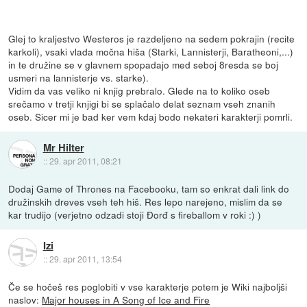
Glej to kraljestvo Westeros je razdeljeno na sedem pokrajin (recite
karkoli), vsaki vlada močna hiša (Starki, Lannisterji, Baratheoni,...)
in te družine se v glavnem spopadajo med seboj 8resda se boj
usmeri na lannisterje vs. starke).
Vidim da vas veliko ni knjig prebralo. Glede na to koliko oseb
srečamo v tretji knjigi bi se splačalo delat seznam vseh znanih
oseb. Sicer mi je bad ker vem kdaj bodo nekateri karakterji pomrli.
Mr Hilter
::
29. apr 2011, 08:21
Dodaj Game of Thrones na Facebooku, tam so enkrat dali link do
družinskih dreves vseh teh hiš. Res lepo narejeno, mislim da se
kar trudijo (verjetno odzadi stoji Đorđ s fireballom v roki :) )
Izi
::
29. apr 2011, 13:54
Če se hočeš res poglobiti v vse karakterje potem je Wiki najboljši
naslov:
Major houses in A Song of Ice and Fire