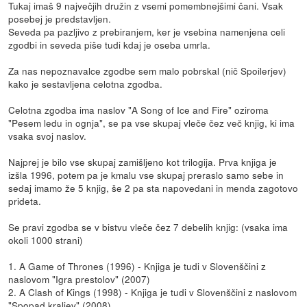
Tukaj imaš 9 največjih družin z vsemi pomembnejšimi čani. Vsak
posebej je predstavljen.
Seveda pa pazljivo z prebiranjem, ker je vsebina namenjena celi
zgodbi in seveda piše tudi kdaj je oseba umrla.
Za nas nepoznavalce zgodbe sem malo pobrskal (nič Spoilerjev)
kako je sestavljena celotna zgodba.
Celotna zgodba ima naslov "A Song of Ice and Fire" oziroma
"Pesem ledu in ognja", se pa vse skupaj vleče čez več knjig, ki ima
vsaka svoj naslov.
Najprej je bilo vse skupaj zamišljeno kot trilogija. Prva knjiga je
izšla 1996, potem pa je kmalu vse skupaj preraslo samo sebe in
sedaj imamo že 5 knjig, še 2 pa sta napovedani in menda zagotovo
prideta.
Se pravi zgodba se v bistvu vleče čez 7 debelih knjig: (vsaka ima
okoli 1000 strani)
1. A Game of Thrones (1996) - Knjiga je tudi v Slovenščini z
naslovom "Igra prestolov" (2007)
2. A Clash of Kings (1998) - Knjiga je tudi v Slovenščini z naslovom
"Spopad kraljev" (2008)