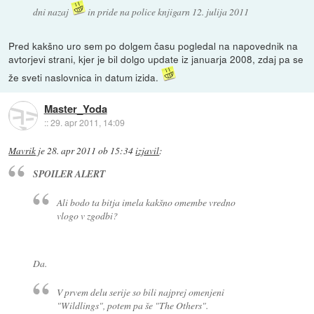
dni nazaj
in pride na police knjigarn 12. julija 2011
Pred kakšno uro sem po dolgem času pogledal na napovednik na
avtorjevi strani, kjer je bil dolgo update iz januarja 2008, zdaj pa se
že sveti naslovnica in datum izida.
Master_Yoda
::
29. apr 2011, 14:09
Mavrik
je
28. apr 2011 ob 15:34
izjavil
:
SPOILER ALERT
Ali bodo ta bitja imela kakšno omembe vredno
vlogo v zgodbi?
Da.
V prvem delu serije so bili najprej omenjeni
"Wildlings", potem pa še "The Others".