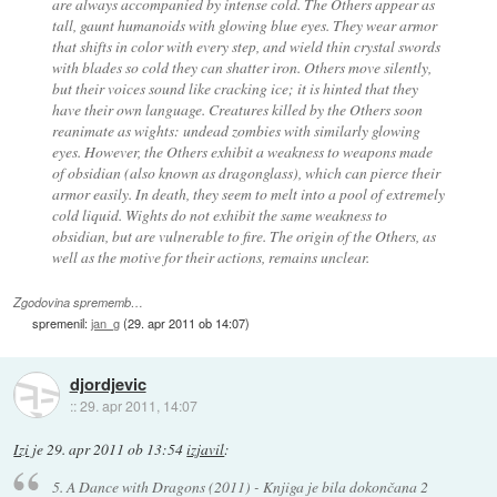
are always accompanied by intense cold. The Others appear as
tall, gaunt humanoids with glowing blue eyes. They wear armor
that shifts in color with every step, and wield thin crystal swords
with blades so cold they can shatter iron. Others move silently,
but their voices sound like cracking ice; it is hinted that they
have their own language. Creatures killed by the Others soon
reanimate as wights: undead zombies with similarly glowing
eyes. However, the Others exhibit a weakness to weapons made
of obsidian (also known as dragonglass), which can pierce their
armor easily. In death, they seem to melt into a pool of extremely
cold liquid. Wights do not exhibit the same weakness to
obsidian, but are vulnerable to fire. The origin of the Others, as
well as the motive for their actions, remains unclear.
Zgodovina sprememb…
spremenil:
jan_g
(
29. apr 2011 ob 14:07
)
djordjevic
::
29. apr 2011, 14:07
Izi
je
29. apr 2011 ob 13:54
izjavil
:
5. A Dance with Dragons (2011) - Knjiga je bila dokončana 2