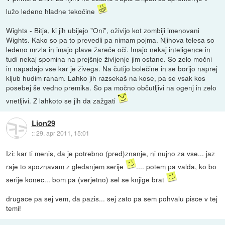
lužo ledeno hladne tekočine
Wights - Bitja, ki jih ubijejo "Oni", oživijo kot zombiji imenovani
Wights. Kako so pa to prevedli pa nimam pojma. Njihova telesa so
ledeno mrzla in imajo plave žareče oči. Imajo nekaj inteligence in
tudi nekaj spomina na prejšnje življenje jim ostane. So zelo močni
in napadajo vse kar je živega. Na čutijo bolečine in se borijo naprej
kljub hudim ranam. Lahko jih razsekaš na kose, pa se vsak kos
posebej še vedno premika. So pa močno občutljivi na ogenj in zelo
vnetljivi. Z lahkoto se jih da zažgati
Lion29
::
29. apr 2011, 15:01
Izi: kar ti menis, da je potrebno (pred)znanje, ni nujno za vse... jaz
raje to spoznavam z gledanjem serije
.... potem pa valda, ko bo
serije konec... bom pa (verjetno) sel se knjige brat
drugace pa sej vem, da pazis... sej zato pa sem pohvalu pisce v tej
temi!