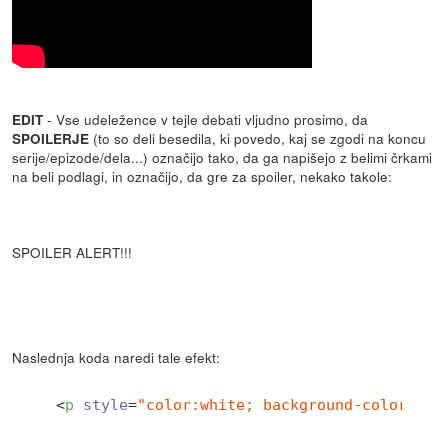
- Vse udeležence v tejle debati vljudno prosimo, da
EDIT
(to so deli besedila, ki povedo, kaj se zgodi na koncu
SPOILERJE
serije/epizode/dela...) označijo tako, da ga napišejo z belimi črkami
na beli podlagi, in označijo, da gre za spoiler, nekako takole:
SPOILER ALERT!!!
AlaBala oživi in se spremeni v zmaja!!!!
Naslednja koda naredi tale efekt:
<
p
style
=
"color:white; background-color:whi