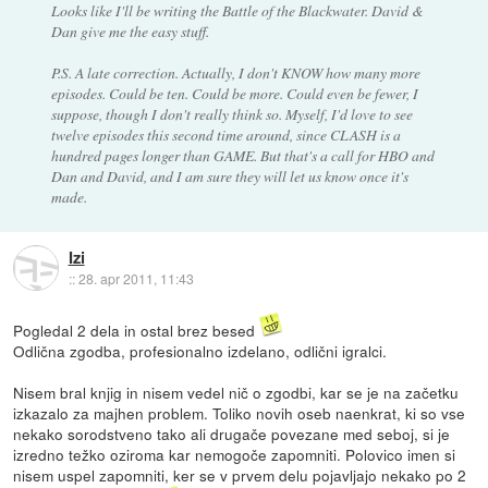
Looks like I'll be writing the Battle of the Blackwater. David &
Dan give me the easy stuff.
P.S. A late correction. Actually, I don't KNOW how many more
episodes. Could be ten. Could be more. Could even be fewer, I
suppose, though I don't really think so. Myself, I'd love to see
twelve episodes this second time around, since CLASH is a
hundred pages longer than GAME. But that's a call for HBO and
Dan and David, and I am sure they will let us know once it's
made.
Izi
::
28. apr 2011, 11:43
Pogledal 2 dela in ostal brez besed
Odlična zgodba, profesionalno izdelano, odlični igralci.
Nisem bral knjig in nisem vedel nič o zgodbi, kar se je na začetku
izkazalo za majhen problem. Toliko novih oseb naenkrat, ki so vse
nekako sorodstveno tako ali drugače povezane med seboj, si je
izredno težko oziroma kar nemogoče zapomniti. Polovico imen si
nisem uspel zapomniti, ker se v prvem delu pojavljajo nekako po 2