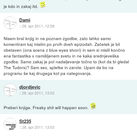
je kdo in zakaj itd.
Dami
::
28. apr 2011, 12:58
Nisem bral knjig in ne poznam zgodbe, zato lahko samo
komentiram kaj mislim po prvih dveh epizodah. Začetek je bil
obetaven (ona scena z blue-eyes stvori) in sem si mislil končno
ena fantastika v namišljenem svetu in ne kaka srednjeveška
zgodba. Samo zakaj je pol nadaljevanje točno to (kot da bi gledal
The Tudors)? Sam sex, spletke in zarote. Upam da bo na
programu še kaj drugega kot pa nategovanja.
djordjevic
::
28. apr 2011, 13:02
Preberi knjige. Freaky shit will happen soon.
St235
::
28. apr 2011, 13:03