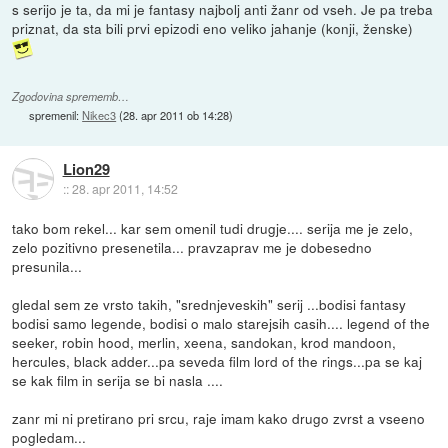
s serijo je ta, da mi je fantasy najbolj anti žanr od vseh. Je pa treba
priznat, da sta bili prvi epizodi eno veliko jahanje (konji, ženske)
Zgodovina sprememb…
spremenil:
Nikec3
(
28. apr 2011 ob 14:28
)
Lion29
::
28. apr 2011, 14:52
tako bom rekel... kar sem omenil tudi drugje.... serija me je zelo,
zelo pozitivno presenetila... pravzaprav me je dobesedno
presunila...
gledal sem ze vrsto takih, "srednjeveskih" serij ...bodisi fantasy
bodisi samo legende, bodisi o malo starejsih casih.... legend of the
seeker, robin hood, merlin, xeena, sandokan, krod mandoon,
hercules, black adder...pa seveda film lord of the rings...pa se kaj
se kak film in serija se bi nasla ....
zanr mi ni pretirano pri srcu, raje imam kako drugo zvrst a vseeno
pogledam...