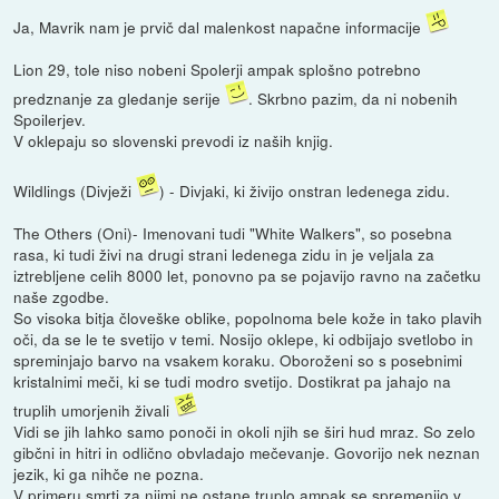
Ja, Mavrik nam je prvič dal malenkost napačne informacije
Lion 29, tole niso nobeni Spolerji ampak splošno potrebno
predznanje za gledanje serije
. Skrbno pazim, da ni nobenih
Spoilerjev.
V oklepaju so slovenski prevodi iz naših knjig.
Wildlings (Divježi
) - Divjaki, ki živijo onstran ledenega zidu.
The Others (Oni)- Imenovani tudi "White Walkers", so posebna
rasa, ki tudi živi na drugi strani ledenega zidu in je veljala za
iztrebljene celih 8000 let, ponovno pa se pojavijo ravno na začetku
naše zgodbe.
So visoka bitja človeške oblike, popolnoma bele kože in tako plavih
oči, da se le te svetijo v temi. Nosijo oklepe, ki odbijajo svetlobo in
spreminjajo barvo na vsakem koraku. Oboroženi so s posebnimi
kristalnimi meči, ki se tudi modro svetijo. Dostikrat pa jahajo na
truplih umorjenih živali
Vidi se jih lahko samo ponoči in okoli njih se širi hud mraz. So zelo
gibčni in hitri in odlično obvladajo mečevanje. Govorijo nek neznan
jezik, ki ga nihče ne pozna.
V primeru smrti za njimi ne ostane truplo ampak se spremenijo v