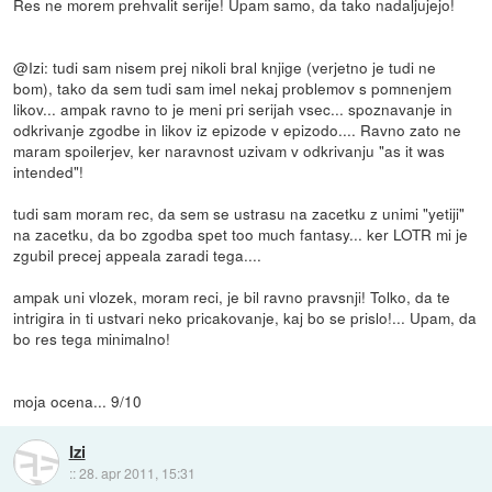
Res ne morem prehvalit serije! Upam samo, da tako nadaljujejo!
@Izi: tudi sam nisem prej nikoli bral knjige (verjetno je tudi ne
bom), tako da sem tudi sam imel nekaj problemov s pomnenjem
likov... ampak ravno to je meni pri serijah vsec... spoznavanje in
odkrivanje zgodbe in likov iz epizode v epizodo.... Ravno zato ne
maram spoilerjev, ker naravnost uzivam v odkrivanju "as it was
intended"!
tudi sam moram rec, da sem se ustrasu na zacetku z unimi "yetiji"
na zacetku, da bo zgodba spet too much fantasy... ker LOTR mi je
zgubil precej appeala zaradi tega....
ampak uni vlozek, moram reci, je bil ravno pravsnji! Tolko, da te
intrigira in ti ustvari neko pricakovanje, kaj bo se prislo!... Upam, da
bo res tega minimalno!
moja ocena... 9/10
Izi
::
28. apr 2011, 15:31