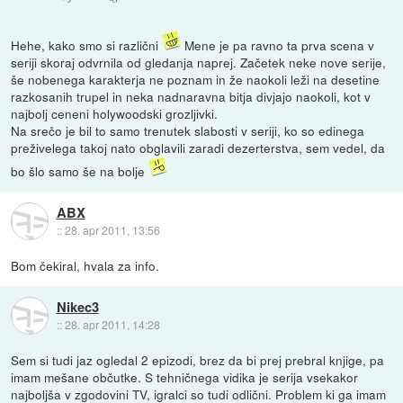
Hehe, kako smo si različni
Mene je pa ravno ta prva scena v
seriji skoraj odvrnila od gledanja naprej. Začetek neke nove serije,
še nobenega karakterja ne poznam in že naokoli leži na desetine
razkosanih trupel in neka nadnaravna bitja divjajo naokoli, kot v
najbolj ceneni holywoodski grozljivki.
Na srečo je bil to samo trenutek slabosti v seriji, ko so edinega
preživelega takoj nato obglavili zaradi dezerterstva, sem vedel, da
bo šlo samo še na bolje
ABX
::
28. apr 2011, 13:56
Bom čekiral, hvala za info.
Nikec3
::
28. apr 2011, 14:28
Sem si tudi jaz ogledal 2 epizodi, brez da bi prej prebral knjige, pa
imam mešane občutke. S tehničnega vidika je serija vsekakor
najboljša v zgodovini TV, igralci so tudi odlični. Problem ki ga imam