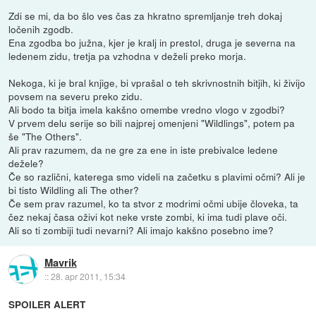
Zdi se mi, da bo šlo ves čas za hkratno spremljanje treh dokaj
ločenih zgodb.
Ena zgodba bo južna, kjer je kralj in prestol, druga je severna na
ledenem zidu, tretja pa vzhodna v deželi preko morja.
Nekoga, ki je bral knjige, bi vprašal o teh skrivnostnih bitjih, ki živijo
povsem na severu preko zidu.
Ali bodo ta bitja imela kakšno omembe vredno vlogo v zgodbi?
V prvem delu serije so bili najprej omenjeni "Wildlings", potem pa
še "The Others".
Ali prav razumem, da ne gre za ene in iste prebivalce ledene
dežele?
Če so različni, katerega smo videli na začetku s plavimi očmi? Ali je
bi tisto Wildling ali The other?
Če sem prav razumel, ko ta stvor z modrimi očmi ubije človeka, ta
čez nekaj časa oživi kot neke vrste zombi, ki ima tudi plave oči.
Ali so ti zombiji tudi nevarni? Ali imajo kakšno posebno ime?
Mavrik
::
28. apr 2011, 15:34
SPOILER ALERT