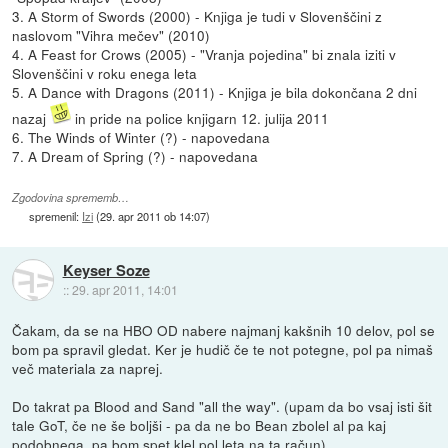
3. A Storm of Swords (2000) - Knjiga je tudi v Slovenščini z
naslovom "Vihra mečev" (2010)
4. A Feast for Crows (2005) - "Vranja pojedina" bi znala iziti v
Slovenščini v roku enega leta
5. A Dance with Dragons (2011) - Knjiga je bila dokončana 2 dni
nazaj
in pride na police knjigarn 12. julija 2011
6. The Winds of Winter (?) - napovedana
7. A Dream of Spring (?) - napovedana
Zgodovina sprememb…
spremenil:
Izi
(
29. apr 2011 ob 14:07
)
Keyser Soze
::
29. apr 2011, 14:01
Čakam, da se na HBO OD nabere najmanj kakšnih 10 delov, pol se
bom pa spravil gledat. Ker je hudič če te not potegne, pol pa nimaš
več materiala za naprej.
Do takrat pa Blood and Sand "all the way". (upam da bo vsaj isti šit
tale GoT, če ne še boljši - pa da ne bo Bean zbolel al pa kaj
podobnega, pa bom spet klel pol leta na ta račun).