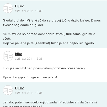
Djuro
::
25. apr 2011, 13:33
Gledal prvi del. Mi je všeč da se precej točno držijo knjige. Danes
zvečer pogledam drugi del.
Se mi zdi da so obraze dost dobro izbrali, tudi sama igra mi je
všeč.
Dejstvo pa je ta je ta (zaenkrat) trilogija ena najboljših zgodb.
kihc
::
25. apr 2011, 13:36
Tudi jaz sem bil nad prvim delom pozitivno presenečen.
Djuro: trilogija? Knjige so zaenkrat 4.
Djuro
::
25. apr 2011, 13:36
Jehata, potem sem celo knjigo zadaj. Predvidevam da četrta ni
prevedena v slovenščino?