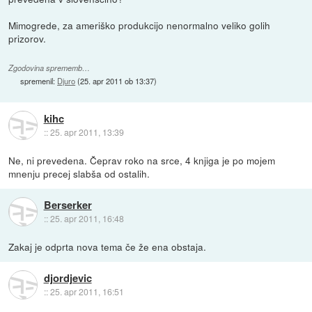
Mimogrede, za ameriško produkcijo nenormalno veliko golih
prizorov.
Zgodovina sprememb…
spremenil:
Djuro
(
25. apr 2011 ob 13:37
)
kihc
::
25. apr 2011, 13:39
Ne, ni prevedena. Čeprav roko na srce, 4 knjiga je po mojem
mnenju precej slabša od ostalih.
Berserker
::
25. apr 2011, 16:48
Zakaj je odprta nova tema če že ena obstaja.
djordjevic
::
25. apr 2011, 16:51