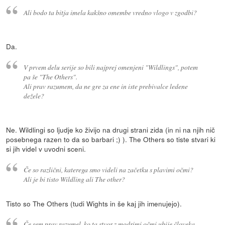
Ali bodo ta bitja imela kakšno omembe vredno vlogo v zgodbi?
Da.
V prvem delu serije so bili najprej omenjeni "Wildlings", potem
pa še "The Others".
Ali prav razumem, da ne gre za ene in iste prebivalce ledene
dežele?
Ne. Wildlingi so ljudje ko živijo na drugi strani zida (in ni na njih nič
posebnega razen to da so barbari ;) ). The Others so tiste stvari ki
si jih videl v uvodni sceni.
Če so različni, katerega smo videli na začetku s plavimi očmi?
Ali je bi tisto Wildling ali The other?
Tisto so The Others (tudi Wights in še kaj jih imenujejo).
Če sem prav razumel, ko ta stvor z modrimi očmi ubije človeka,