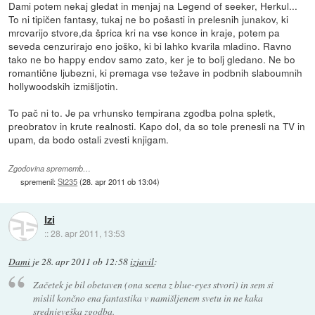
Dami potem nekaj gledat in menjaj na Legend of seeker, Herkul...
To ni tipičen fantasy, tukaj ne bo pošasti in prelesnih junakov, ki
mrcvarijo stvore,da šprica kri na vse konce in kraje, potem pa
seveda cenzurirajo eno joško, ki bi lahko kvarila mladino. Ravno
tako ne bo happy endov samo zato, ker je to bolj gledano. Ne bo
romantične ljubezni, ki premaga vse težave in podbnih slaboumnih
hollywoodskih izmišljotin.
To pač ni to. Je pa vrhunsko tempirana zgodba polna spletk,
preobratov in krute realnosti. Kapo dol, da so tole prenesli na TV in
upam, da bodo ostali zvesti knjigam.
Zgodovina sprememb…
spremenil:
St235
(
28. apr 2011 ob 13:04
)
Izi
::
28. apr 2011, 13:53
Dami
je
28. apr 2011 ob 12:58
izjavil
:
Začetek je bil obetaven (ona scena z blue-eyes stvori) in sem si
mislil končno ena fantastika v namišljenem svetu in ne kaka
srednjeveška zgodba.