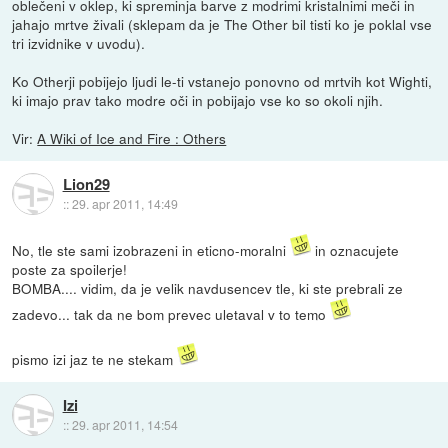
oblečeni v oklep, ki spreminja barve z modrimi kristalnimi meči in
jahajo mrtve živali (sklepam da je The Other bil tisti ko je poklal vse
tri izvidnike v uvodu).
Ko Otherji pobijejo ljudi le-ti vstanejo ponovno od mrtvih kot Wighti,
ki imajo prav tako modre oči in pobijajo vse ko so okoli njih.
Vir:
A Wiki of Ice and Fire : Others
Lion29
::
29. apr 2011, 14:49
No, tle ste sami izobrazeni in eticno-moralni
in oznacujete
poste za spoilerje!
BOMBA.... vidim, da je velik navdusencev tle, ki ste prebrali ze
zadevo... tak da ne bom prevec uletaval v to temo
pismo izi jaz te ne stekam
Izi
::
29. apr 2011, 14:54