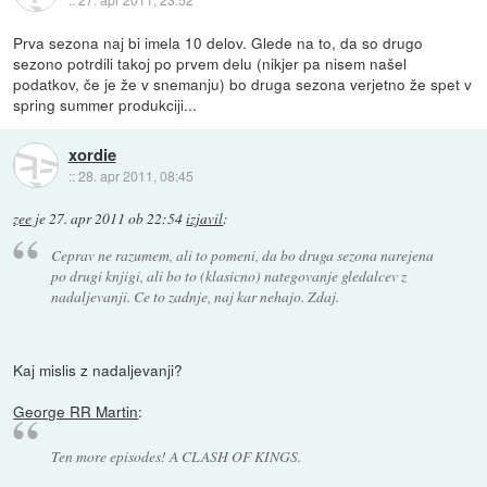
Prva sezona naj bi imela 10 delov. Glede na to, da so drugo
sezono potrdili takoj po prvem delu (nikjer pa nisem našel
podatkov, če je že v snemanju) bo druga sezona verjetno že spet v
spring summer produkciji...
xordie
::
28. apr 2011, 08:45
zee
je
27. apr 2011 ob 22:54
izjavil
:
Ceprav ne razumem, ali to pomeni, da bo druga sezona narejena
po drugi knjigi, ali bo to (klasicno) nategovanje gledalcev z
nadaljevanji. Ce to zadnje, naj kar nehajo. Zdaj.
Kaj mislis z nadaljevanji?
George RR Martin
:
Ten more episodes! A CLASH OF KINGS.