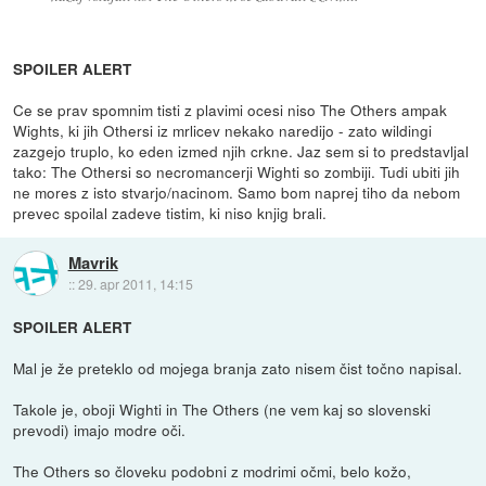
SPOILER ALERT
Ce se prav spomnim tisti z plavimi ocesi niso The Others ampak
Wights, ki jih Othersi iz mrlicev nekako naredijo - zato wildingi
zazgejo truplo, ko eden izmed njih crkne. Jaz sem si to predstavljal
tako: The Othersi so necromancerji Wighti so zombiji. Tudi ubiti jih
ne mores z isto stvarjo/nacinom. Samo bom naprej tiho da nebom
prevec spoilal zadeve tistim, ki niso knjig brali.
Mavrik
::
29. apr 2011, 14:15
SPOILER ALERT
Mal je že preteklo od mojega branja zato nisem čist točno napisal.
Takole je, oboji Wighti in The Others (ne vem kaj so slovenski
prevodi) imajo modre oči.
The Others so človeku podobni z modrimi očmi, belo kožo,