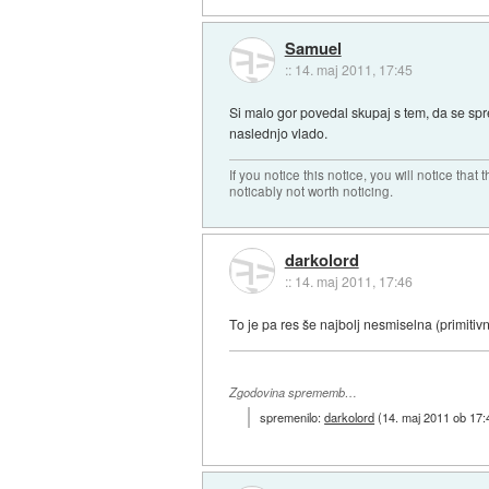
Samuel
::
14. maj 2011, 17:45
Si malo gor povedal skupaj s tem, da se spr
naslednjo vlado.
If you notice this notice, you will notice that t
noticably not worth noticing.
darkolord
::
14. maj 2011, 17:46
To je pa res še najbolj nesmiselna (primitiv
Zgodovina sprememb…
spremenilo:
darkolord
(
14. maj 2011 ob 17: