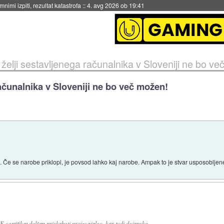
eto za večkratno uporabo
::
4. avg 2026 ob 19:41
želji sestavljenega računalnika v Sloveniji ne bo ve
ačunalnika v Sloveniji ne bo več možen!
Če se narobe priklopi, je povsod lahko kaj narobe. Ampak to je stvar usposobljene
E certifikat dolžan priskrbeti proizvajalec, kar tudi dejansko