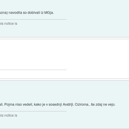
fuzna) navodila so dobivali iz MGja.
his notice is
li. Pojma niso vedeli, kako je v sosednji Avstriji. Oziroma.. še zdaj ne vejo.
his notice is