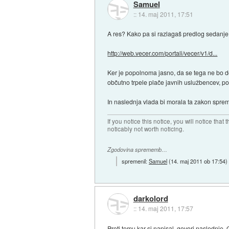
Samuel
::
14. maj 2011, 17:51
A res? Kako pa si razlagaš predlog sedanje 
http://web.vecer.com/portali/vecer/v1/d...
Ker je popolnoma jasno, da se tega ne bo d
občutno trpele plače javnih uslužbencev, pok
In naslednja vlada bi morala ta zakon spremen
If you notice this notice, you will notice that t
noticably not worth noticing.
Zgodovina sprememb…
spremenil:
Samuel
(
14. maj 2011 ob 17:54
)
darkolord
::
14. maj 2011, 17:57
Proti temu kar si napisal, govori naslednje.