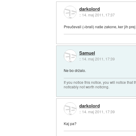
darkolord
::
14. maj 2011, 17:37
Preučevali (=brali) naše zakone, ker jih prej
Samuel
::
14. maj 2011, 17:39
Ne bo držalo.
If you notice this notice, you will notice that t
noticably not worth noticing.
darkolord
::
14. maj 2011, 17:39
Kaj pa?