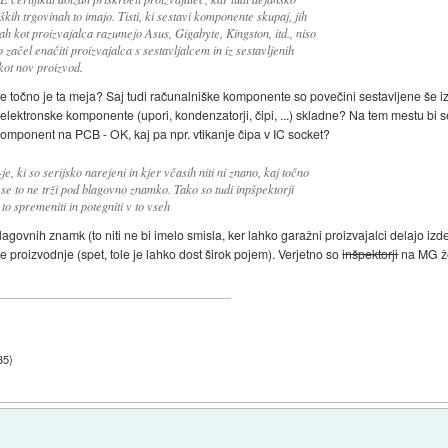
ških trgovinah to imajo. Tisti, ki sestavi komponente skupaj, jih
ah kot proizvajalca razumejo Asus, Gigabyte, Kingston, itd., niso
 začel enačiti proizvajalca s sestavljalcem in iz sestavljenih
ot nov proizvod.
 točno je ta meja? Saj tudi računalniške komponente so povečini sestavljene še iz
lektronske komponente (upori, kondenzatorji, čipi, ...) skladne? Na tem mestu bi se
 komponent na PCB - OK, kaj pa npr. vtikanje čipa v IC socket?
, ki so serijsko narejeni in kjer včasih niti ni znano, kaj točno
r se to ne trži pod blagovno znamko. Tako so tudi inpšpektorji
to spremeniti in potegniti v to vseh
lagovnih znamk (to niti ne bi imelo smisla, ker lahko garažni proizvajalci delajo i
e proizvodnje (spet, tole je lahko dost širok pojem). Verjetno so
inšpektorji
na MG žel
35
)