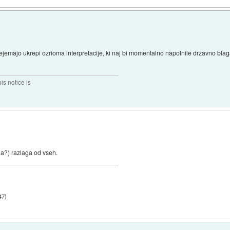
ejemajo ukrepi ozrioma interpretacije, ki naj bi momentalno napolnile državno bla
his notice is
na?) razlaga od vseh.
47
)