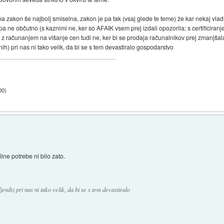
ede na zakon še najbolj smiselna, zakon je pa tak (vsaj glede te teme) že kar nekaj vlad
pa ne občutno (s kaznimi ne, ker so AFAIK vsem prej izdali opozorila; s certificiran
; z računanjem na višanje cen tudi ne, ker bi se prodaja računalnikov prej zmanjšal
ih) pri nas ni tako velik, da bi se s tem devastiralo gospodarstvo
00
)
lne potrebe ni bilo zato.
enih) pri nas ni tako velik, da bi se s tem devastiralo