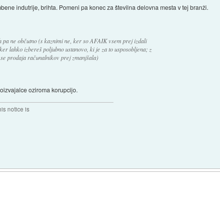
bene indutrije, brihta. Pomeni pa konec za številna delovna mesta v tej branži.
oh pa ne občutno (s kaznimi ne, ker so AFAIK vsem prej izdali
 ker lahko izbereš poljubno ustanovo, ki je za to usposobljena; z
 se prodaja računalnikov prej zmanjšala)
roizvajalce oziroma korupcijo.
his notice is