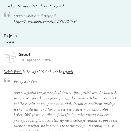
misek
je
16. apr 2025 ob 17:12
izjavil
:
Space: Above and Beyond?
https://www.imdb.com/title/tt0112173/
To je to.
Hvala
Groot
::
16. apr 2025, 19:34
NekdoPach
je
16. apr 2025 ob 16:58
izjavil
:
Peaky Blinders
sem si ogledal ker je menda dobra serija... prišel sem do konca 2.
sezone. Na začetku me je res potegnilo, prvih 5 delov (1. sezone)
je bilo v redu, potem gre pa navzdol: izgubi se realizem, pridejo
scene v stilu fast and furious, vse več cringe momentov, plot
holes, 50% je romantike in fukanja, in vsaka zagata v katero
pridejo se magično razreši... sej na začetku je zanimivo, pol se pa
začne ponavljat, na koncu ti gre že presedajo vsi skupaj in bi si