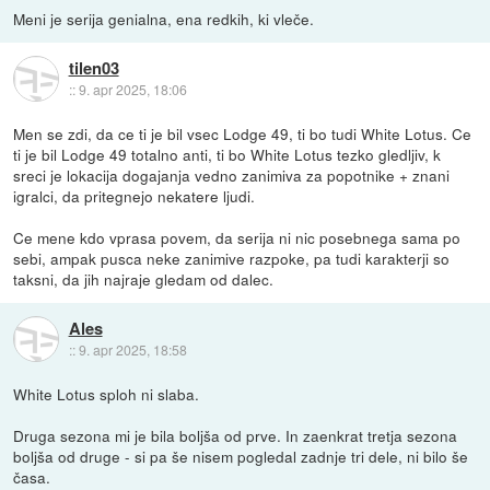
Meni je serija genialna, ena redkih, ki vleče.
tilen03
::
9. apr 2025, 18:06
Men se zdi, da ce ti je bil vsec Lodge 49, ti bo tudi White Lotus. Ce
ti je bil Lodge 49 totalno anti, ti bo White Lotus tezko gledljiv, k
sreci je lokacija dogajanja vedno zanimiva za popotnike + znani
igralci, da pritegnejo nekatere ljudi.
Ce mene kdo vprasa povem, da serija ni nic posebnega sama po
sebi, ampak pusca neke zanimive razpoke, pa tudi karakterji so
taksni, da jih najraje gledam od dalec.
Ales
::
9. apr 2025, 18:58
White Lotus sploh ni slaba.
Druga sezona mi je bila boljša od prve. In zaenkrat tretja sezona
boljša od druge - si pa še nisem pogledal zadnje tri dele, ni bilo še
časa.