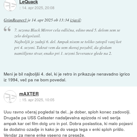
LeQuack
::
14. apr 2025, 20:08
GrimReaper3
je
14. apr 2025 ob 13:34
izjavil
:
7. sezona Black Mirror cela odlična, edino med 5. delom sem se
zelo dolgočasil.
Najboljši je zadnji 6. del. Ampak nisem se toliko zatopil vanj kot
pri 4. sezoni. Takrat vem da sem skoraj pozabil, da gledam
namišljeno stvar, enako pri 1. sezoni Severance glede na 2.
Meni je bil najboljši 4. del, ki je retro in prikazuje nenavadno igrico
iz 1994, več pa ne bom povedal.
mAXTER
::
15. apr 2025, 10:05
Uuu ravno včeraj pogledal ta del...je dober, sploh konec zadovolji.
Drugače pa USS Calisster nadaljevalna epizoda ni več serija
ampak kar cel film dolg uro in pol. Dobra poslastica, ki malo pojasni
še dodatno ozadje in kako je do vsega tega v enki sploh prišlo.
Vendar za mene enke vseeno ne preseže.