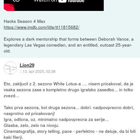
Hacks Season 4 Max
https://www.imdb.com/title/tt11815682/
Explores a dark mentorship that forms between Deborah Vance, a
legendary Las Vegas comedian, and an entitled, outcast 25-year-
old.
Lion29
::
13. apr 2025, 02:36
Eto, zakljucil z 2. sezono White Lotus-a .... nisem pricakoval, da je
vsaka sezona zase s kompletno drugo igralsko zasedbo... in tolko
zvezd...
Tako prva sezona, kot druga sezona... dobri. nadpovprecno dobri,
nasprotno od pricakovanj!
Igra, odlicna, oz. minimalno nadpovprecna za serije...
Glasba, zelo, zelo na nivoju.
Cinematografija, story telling, pace - perfektno - ne deluje, da bi bili
kaki filerji.