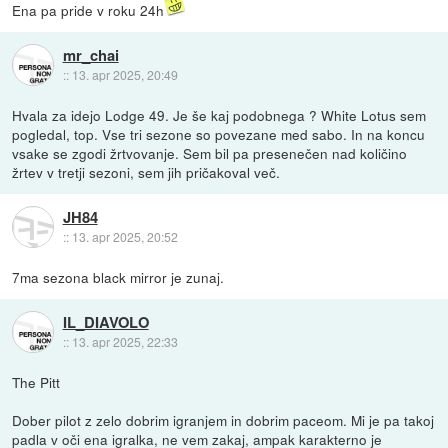
Ena pa pride v roku 24h
mr_chai
::
13. apr 2025, 20:49
Hvala za idejo Lodge 49. Je še kaj podobnega ? White Lotus sem
pogledal, top. Vse tri sezone so povezane med sabo. In na koncu
vsake se zgodi žrtvovanje. Sem bil pa presenečen nad količino
žrtev v tretji sezoni, sem jih pričakoval več.
JH84
::
13. apr 2025, 20:52
7ma sezona black mirror je zunaj.
IL_DIAVOLO
::
13. apr 2025, 22:33
The Pitt
Dober pilot z zelo dobrim igranjem in dobrim paceom. Mi je pa takoj
padla v oči ena igralka, ne vem zakaj, ampak karakterno je