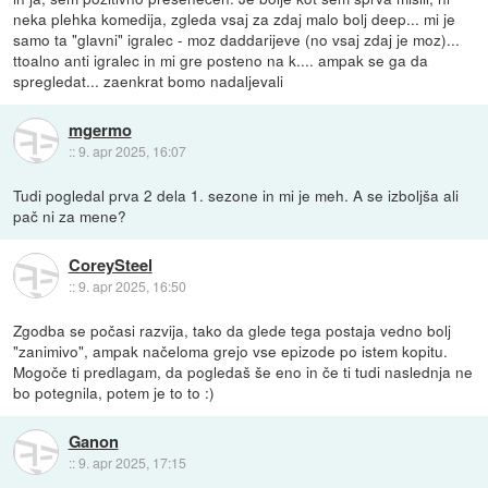
neka plehka komedija, zgleda vsaj za zdaj malo bolj deep... mi je
samo ta "glavni" igralec - moz daddarijeve (no vsaj zdaj je moz)...
ttoalno anti igralec in mi gre posteno na k.... ampak se ga da
spregledat... zaenkrat bomo nadaljevali
mgermo
::
9. apr 2025, 16:07
Tudi pogledal prva 2 dela 1. sezone in mi je meh. A se izboljša ali
pač ni za mene?
CoreySteel
::
9. apr 2025, 16:50
Zgodba se počasi razvija, tako da glede tega postaja vedno bolj
"zanimivo", ampak načeloma grejo vse epizode po istem kopitu.
Mogoče ti predlagam, da pogledaš še eno in če ti tudi naslednja ne
bo potegnila, potem je to to :)
Ganon
::
9. apr 2025, 17:15