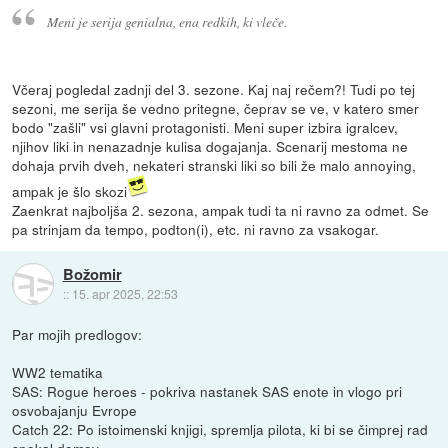
Meni je serija genialna, ena redkih, ki vleče.
Včeraj pogledal zadnji del 3. sezone. Kaj naj rečem?! Tudi po tej
sezoni, me serija še vedno pritegne, čeprav se ve, v katero smer
bodo "zašli" vsi glavni protagonisti. Meni super izbira igralcev,
njihov liki in nenazadnje kulisa dogajanja. Scenarij mestoma ne
dohaja prvih dveh, nekateri stranski liki so bili že malo annoying,
ampak je šlo skozi
Zaenkrat najboljša 2. sezona, ampak tudi ta ni ravno za odmet. Se
pa strinjam da tempo, podton(i), etc. ni ravno za vsakogar.
Božomir
::
15. apr 2025, 22:53
Par mojih predlogov:
WW2 tematika
SAS: Rogue heroes - pokriva nastanek SAS enote in vlogo pri
osvobajanju Evrope
Catch 22: Po istoimenski knjigi, spremlja pilota, ki bi se čimprej rad
spokal domov