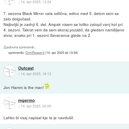
::
14. apr 2025, 13:34
7. sezona Black Mirror cela odlična, edino med 5. delom sem se
zelo dolgočasil.
Najboljši je zadnji 6. del. Ampak nisem se toliko zatopil vanj kot pri
4. sezoni. Takrat vem da sem skoraj pozabil, da gledam namišljeno
stvar, enako pri 1. sezoni Severance glede na 2.
Zgodovina sprememb…
spremenilo:
GrimReaper3
(
14. apr 2025 ob 13:34
)
Outcast
::
14. apr 2025, 18:13
Jon Hamm is the man!
mgermo
::
14. apr 2025, 20:00
Lahko bi vsaj napisal kje te je navdušil.