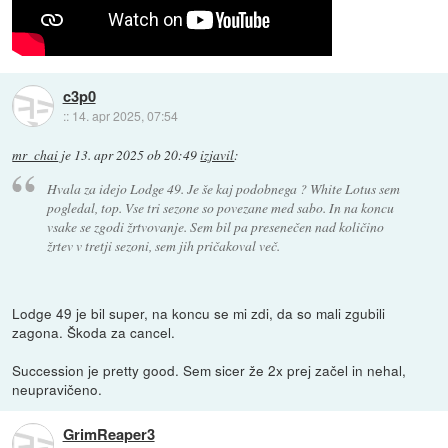
c3p0
::
14. apr 2025, 07:54
mr_chai
je
13. apr 2025 ob 20:49
izjavil
:
Hvala za idejo Lodge 49. Je še kaj podobnega ? White Lotus sem
pogledal, top. Vse tri sezone so povezane med sabo. In na koncu
vsake se zgodi žrtvovanje. Sem bil pa presenečen nad količino
žrtev v tretji sezoni, sem jih pričakoval več.
Lodge 49 je bil super, na koncu se mi zdi, da so mali zgubili
zagona. Škoda za cancel.
Succession je pretty good. Sem sicer že 2x prej začel in nehal,
neupravičeno.
GrimReaper3