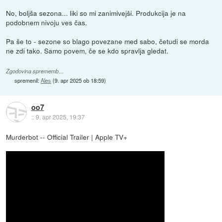
No, boljša sezona... liki so mi zanimivejši. Produkcija je na
podobnem nivoju ves čas.
Pa še to - sezone so blago povezane med sabo, četudi se morda
ne zdi tako. Samo povem, če se kdo spravlja gledat.
Zgodovina sprememb…
spremenil:
Ales
(
9. apr 2025 ob 18:59
)
oo7
::
9. apr 2025, 19:37
Murderbot -- Official Trailer | Apple TV+