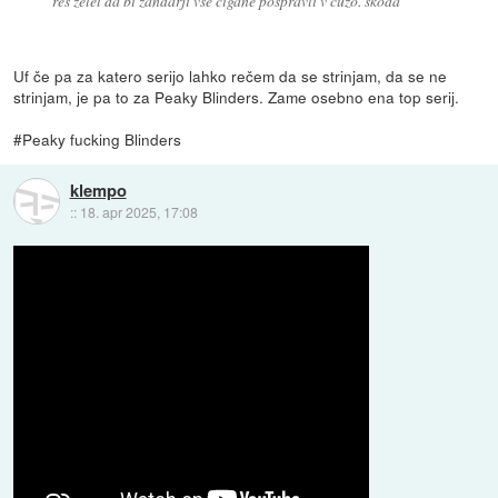
res želel da bi žandarji vse cigane pospravli v čuzo. škoda
Uf če pa za katero serijo lahko rečem da se strinjam, da se ne
strinjam, je pa to za Peaky Blinders. Zame osebno ena top serij.
#Peaky fucking Blinders
klempo
::
18. apr 2025, 17:08