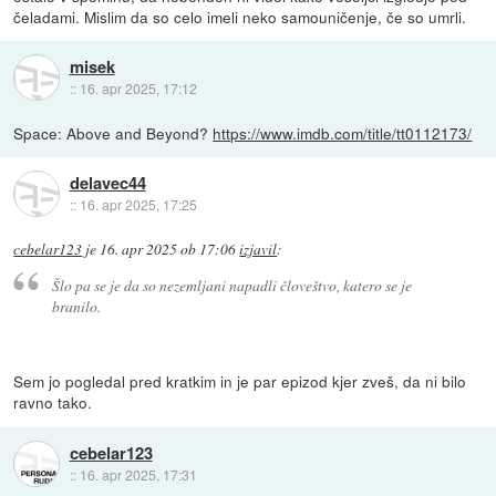
čeladami. Mislim da so celo imeli neko samouničenje, če so umrli.
misek
::
16. apr 2025, 17:12
Space: Above and Beyond?
https://www.imdb.com/title/tt0112173/
delavec44
::
16. apr 2025, 17:25
cebelar123
je
16. apr 2025 ob 17:06
izjavil
:
Šlo pa se je da so nezemljani napadli človeštvo, katero se je
branilo.
Sem jo pogledal pred kratkim in je par epizod kjer zveš, da ni bilo
ravno tako.
cebelar123
::
16. apr 2025, 17:31