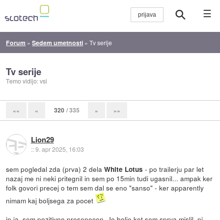
☰
Forum
»
Sedem umetnosti
»
Tv serije
Tv serije
Temo vidijo: vsi
320
/ 335
««
«
»
»»
Lion29
::
9. apr 2025, 16:03
sem pogledal zda (prva) 2 dela
- po trailerju par let
White Lotus
nazaj me ni neki pritegnil in sem po 15min tudi ugasnil... ampak ker
folk govori precej o tem sem dal se eno "sanso" - ker apparently
nimam kaj boljsega za pocet
in ja, sem pozitivno presenecen. Je bolje kot sem sprva mislil, ni