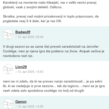
Karakterji na momente malo klisejski, ma v veliki vecini precej
globoki, vsak z svojimi defekti. Odlicno.
Skratka, precej nad mojimi pricakovanji in toplo priporocam, da
pogledate vsaj 3-4 dele, ker je res OK.
Badwolff
::
13. apr 2025, 09:46
V drugi sezoni so se zame čist preveč osredotočali na Jennifer
Coolidge, men je njena igra šla pošteno na živce. Ampak večina je
navdušena nad njo.
Lion29
::
13. apr 2025, 14:50
meni se ni zdelo, da bi se prevec nanjo osredotocali... je pa edini
lik, ki se nadaljuje iz prve sezone... tak da logicno... meni se je igra
vseh zdela zelo spodobna coolidge nic bolj od drugih
Ganon
::
13. apr 2025, 14:56