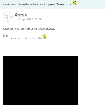
zanimiva. Seveda je hčerka Bryana Cranstona
Gremio
::
13. apr 2025, 22:58
Skyman
je
13. apr 2025 ob 20:23
izjavil
:
Ena pa pride v roku 24h