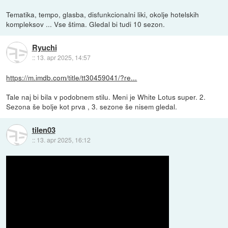
Tematika, tempo, glasba, disfunkcionalni liki, okolje hotelskih
kompleksov ... Vse štima. Gledal bi tudi 10 sezon.
Ryuchi
::
13. apr 2025, 14:57
https://m.imdb.com/title/tt30459041/?re...
Tale naj bi bila v podobnem stilu. Meni je White Lotus super. 2.
Sezona še bolje kot prva , 3. sezone še nisem gledal.
tilen03
::
13. apr 2025, 16:12