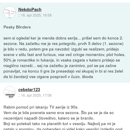
NekdoPach
::
16. apr 2025, 16:58
Peaky Blinders
sem si ogledal ker je menda dobra serija... prišel sem do konca 2.
sezone. Na začetku me je res potegnilo, prvih 5 delov (1. sezone)
je bilo v redu, potem gre pa navzdol: izgubi se realizem, pridejo
scene v stilu fast and furious, vse več cringe momentov, plot holes,
50% je romantike in fukanja, in vsaka zagata v katero pridejo se
magično razreši... sej na začetku je zanimivo, pol se pa začne
ponavljat, na koncu ti gre že presedajo vsi skupaj in bi si res želel
da bi žandarji vse cigane pospravli v čuzo. škoda
cebelar123
::
16. apr 2025, 17:06
Rabim pomoč pri iskanju TV aerije iz 90s.
Vem da je bila posneta samo ena sezona. Šlo pa se je da so
nezemljani napadli človeštvo, katero se je branilo.
Boji so potekali tako na planetih kot v vesolju. Najbolj pa mi je
ostalo v spominu, da nobenden ni videl kako vesoljci izgledjo pod