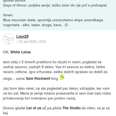
Days of Honor: poljska serija, težko sicer do nje prit s podnapisi
Smeh:
Blue mountain state: spremlja univerzitetno ekipo ameriškega
nogometa - alko, babe, droge, kavs.. :D
Lion29
::
16. apr 2025, 15:20
OK,
White Lotus
sem zdaj v 2 dnevih prakticno bo sluzbi in vsem, pogledal se
zadnjo sezono, zadnjih 8 delov. Vse tri sezone so dobre, lahko
recem, odlicne. Igra vrhunska, veliko dobrih igralcev so dobili za
vloge... zame
king
Sam Rockwell
Jaz bom tako rekel, ce ste pogledali par delov, vztrajajte, ker vam
ne bo zal. Mene je serija totalno presenetila in sem imel zelo nizka
pricakovanja kot omenjeno par postov nazaj.
Gremo gledat
s2 pa pilota
da vidim, ce je za
Lat of us
The Studio
kaj