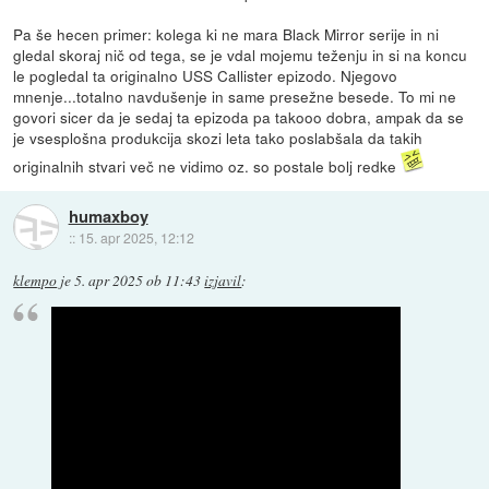
Pa še hecen primer: kolega ki ne mara Black Mirror serije in ni
gledal skoraj nič od tega, se je vdal mojemu teženju in si na koncu
le pogledal ta originalno USS Callister epizodo. Njegovo
mnenje...totalno navdušenje in same presežne besede. To mi ne
govori sicer da je sedaj ta epizoda pa takooo dobra, ampak da se
je vsesplošna produkcija skozi leta tako poslabšala da takih
originalnih stvari več ne vidimo oz. so postale bolj redke
humaxboy
::
15. apr 2025, 12:12
klempo
je
5. apr 2025 ob 11:43
izjavil
: