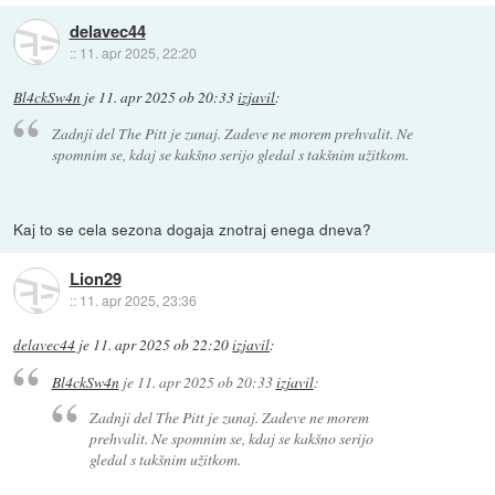
delavec44
::
11. apr 2025, 22:20
Bl4ckSw4n
je
11. apr 2025 ob 20:33
izjavil
:
Zadnji del The Pitt je zunaj. Zadeve ne morem prehvalit. Ne
spomnim se, kdaj se kakšno serijo gledal s takšnim užitkom.
Kaj to se cela sezona dogaja znotraj enega dneva?
Lion29
::
11. apr 2025, 23:36
delavec44
je
11. apr 2025 ob 22:20
izjavil
:
Bl4ckSw4n
je
11. apr 2025 ob 20:33
izjavil
:
Zadnji del The Pitt je zunaj. Zadeve ne morem
prehvalit. Ne spomnim se, kdaj se kakšno serijo
gledal s takšnim užitkom.