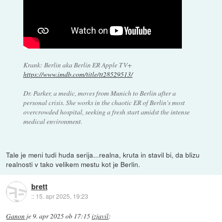
Krank: Berlin aka Berlin ER Apple TV+
https://www.imdb.com/title/tt28529513/
Dr. Parker, a medic, moves from Munich to Berlin after a
personal crisis. She works in the chaotic ER of Berlin's most
overcrowded hospital, seeking a fresh start amidst the intense
medical environment.
Tale je meni tudi huda serija...realna, kruta in stavil bi, da blizu
realnosti v tako velikem mestu kot je Berlin.
brett
::
15. apr 2025, 19:23
Ganon
je
9. apr 2025 ob 17:15
izjavil
: