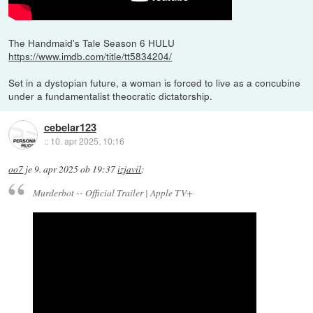
The Handmaid's Tale Season 6 HULU
https://www.imdb.com/title/tt5834204/
Set in a dystopian future, a woman is forced to live as a concubine
under a fundamentalist theocratic dictatorship.
cebelar123
::
10. apr 2025, 10:16
oo7
je
9. apr 2025 ob 19:37
izjavil
:
Murderbot -- Official Trailer | Apple TV+