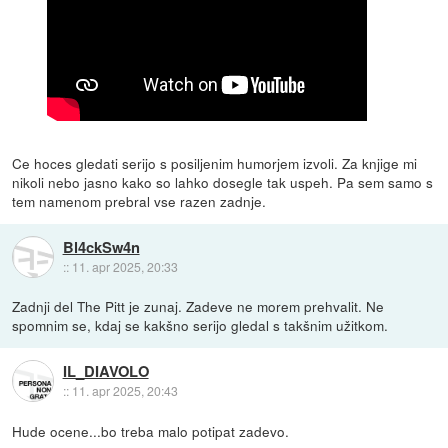
Ce hoces gledati serijo s posiljenim humorjem izvoli. Za knjige mi
nikoli nebo jasno kako so lahko dosegle tak uspeh. Pa sem samo s
tem namenom prebral vse razen zadnje.
Bl4ckSw4n
::
11. apr 2025, 20:33
Zadnji del The Pitt je zunaj. Zadeve ne morem prehvalit. Ne
spomnim se, kdaj se kakšno serijo gledal s takšnim užitkom.
IL_DIAVOLO
::
11. apr 2025, 20:43
Hude ocene...bo treba malo potipat zadevo.