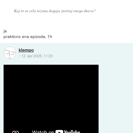
Kaj to se cela sezona dogaja znotraj enega dneva?
ja
prakticno ena epizoda, 1h
klempo
::
12. apr 2025, 11:23