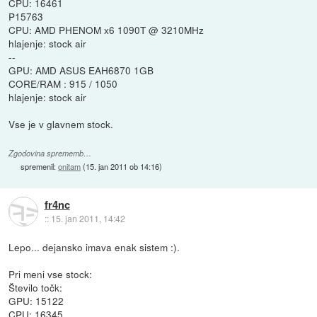
CPU: 16461
P15763
CPU: AMD PHENOM x6 1090T @ 3210MHz
hlajenje: stock air
--
GPU: AMD ASUS EAH6870 1GB
CORE/RAM : 915 / 1050
hlajenje: stock air
Vse je v glavnem stock.
Zgodovina sprememb…
spremenil:
onitam
(
15. jan 2011 ob 14:16
)
fr4nc
::
15. jan 2011, 14:42
Lepo... dejansko imava enak sistem :).
Pri meni vse stock:
Število točk:
GPU: 15122
CPU: 16345