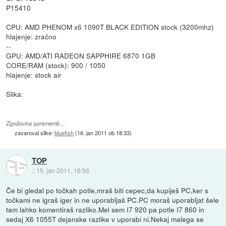
P15410
CPU: AMD PHENOM x6 1090T BLACK EDITION stock (3200mhz)
hlajenje: zračno
--
GPU: AMD/ATI RADEON SAPPHIRE 6870 1GB
CORE/RAM (stock): 900 / 1050
hlajenje: stock air
Slika:
Zgodovina sprememb…
zavaroval slike:
bluefish
(
16. jan 2011 ob 18:33
)
TOP
::
15. jan 2011, 16:56
Če bi gledal po točkah potle,mraš biti cepec,da kupiješ PC,ker s
točkami ne igraš iger in ne uporabljaš PC.PC moraš uporabljat šele
tam lahko komentiraš razliko.Mel sem I7 920 pa potle I7 860 in
sedaj X6 1055T dejanske razlike v uporabi ni.Nekaj malega se