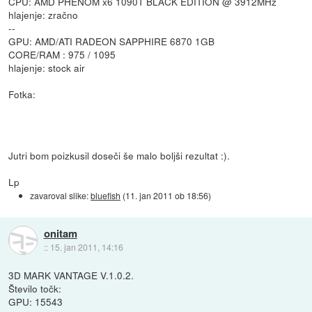
CPU: AMD PHENOM x6 1090T BLACK EDITION @ 3912MHz
hlajenje: zračno
--
GPU: AMD/ATI RADEON SAPPHIRE 6870 1GB
CORE/RAM : 975 / 1095
hlajenje: stock air
Fotka:
Jutri bom poizkusil doseči še malo boljši rezultat :).
Lp
zavaroval slike:
bluefish
(
11. jan 2011 ob 18:56
)
onitam
::
15. jan 2011, 14:16
3D MARK VANTAGE V.1.0.2.
Število točk:
GPU: 15543