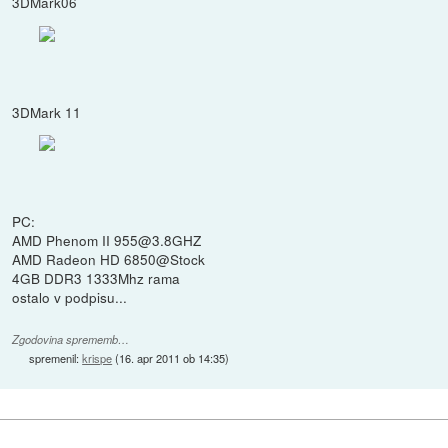
3DMark06
3DMark 11
PC:
AMD Phenom II 955@3.8GHZ
AMD Radeon HD 6850@Stock
4GB DDR3 1333Mhz rama
ostalo v podpisu...
Zgodovina sprememb…
spremenil:
krispe
(
16. apr 2011 ob 14:35
)