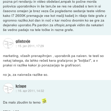
pozna pri rendanju in video obdelavi,ampak to počne morda
polovica uporabnikov in še tam,če se res ne ubadaš s tem in si
časovno omejen je brez veze.Če pogledamo sedanje teste vidimo
kako I7 2600K premaguje vse kot mačji kašelj in rišejo tiste grafe z
ogromno razliko,kot dan in noč v kar močno dvomim ko se gre za
dejansko uporabo.Pa pardon za oftopic,ampak vidim da nekateri
še vedno padajo na tele točke in razne grafe.
glistovje
::
15. jan 2011, 17:29
marketing, včasih prenapihnjen , uporabnik pa naiven. te testi so
nekaj takega, da lahko rečeš kera grafa/proc je "boljša/i", a v
praksi ni razlike kakor jo ponazarjajo te grafi/scori.
no ja, za naivneža razlike so.
krispe
::
16. apr 2011, 14:32
Da malo zbudim to temo