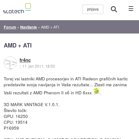
☰
Forum
»
Navijanje
»
AMD + ATI
AMD + ATI
fr4nc
::
11. jan 2011, 18:53
Torej vsi lastniki AMD procesorjev in ATI Radeon grafičnih kartic
predstavite svoja navijanja in Vaše rezultate... Zlasti me zanima
Vaši rezultati z AMD Phenom II x6 in HD 6xxx
.
3D MARK VANTAGE V.1.0.1.
Število točk:
GPU: 16250
CPU: 19514
P16959