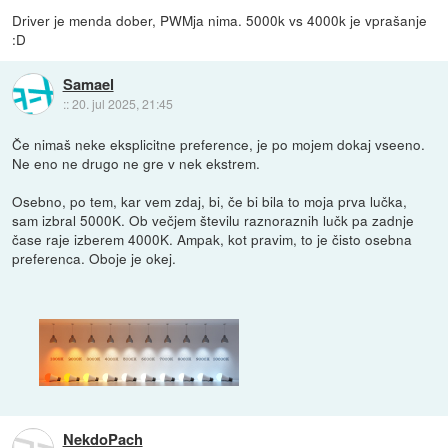
Driver je menda dober, PWMja nima. 5000k vs 4000k je vprašanje
:D
Samael
::
20. jul 2025, 21:45
Če nimaš neke eksplicitne preference, je po mojem dokaj vseeno.
Ne eno ne drugo ne gre v nek ekstrem.
Osebno, po tem, kar vem zdaj, bi, če bi bila to moja prva lučka,
sam izbral 5000K. Ob večjem številu raznoraznih lučk pa zadnje
čase raje izberem 4000K. Ampak, kot pravim, to je čisto osebna
preferenca. Oboje je okej.
NekdoPach