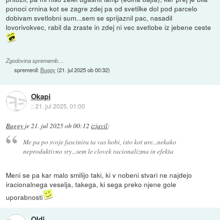
ponoci crnina kot se zagre zdej pa od svetilke dol pod parcelo
dobivam svetlobni sum...sem se sprijaznil pac, nasadil
lovorivokvec, rabil da zraste in zdej ni vec svetlobe iz jebene ceste
Zgodovina sprememb…
spremenil:
Buggy
(
21. jul 2025 ob 00:32
)
Okapi
::
21. jul 2025, 01:00
Buggy
je
21. jul 2025 ob 00:12
izjavil
:
Me pa po svoje fascinira ta vas hobi, isto kot ure...nekako
neproduktivno sry...sem le clovek racionalizma in efekta
Meni se pa kar malo smilijo taki, ki v nobeni stvari ne najdejo
iracionalnega veselja, takega, ki sega preko njene gole
uporabnosti
Oldi