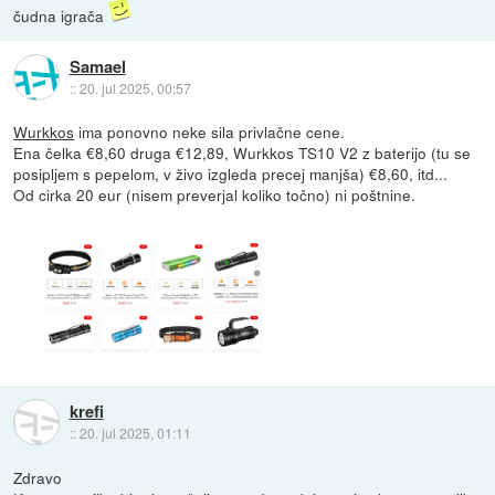
čudna igrača
Samael
::
20. jul 2025, 00:57
Wurkkos
ima ponovno neke sila privlačne cene.
Ena čelka €8,60 druga €12,89, Wurkkos TS10 V2 z baterijo (tu se
posipljem s pepelom, v živo izgleda precej manjša) €8,60, itd...
Od cirka 20 eur (nisem preverjal koliko točno) ni poštnine.
krefi
::
20. jul 2025, 01:11
Zdravo