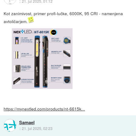
::
21. jul 2025, 01:12
Kot zanimivost, primer profi-lučke, 6000K, 95 CRI - namenjena
avtoličarjem.
https://mynextled.com/products/nt-6615k...
Samael
::
21. jul 2025, 02:23