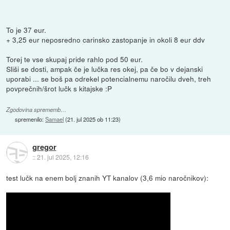
To je 37 eur.
+ 3,25 eur neposredno carinsko zastopanje in okoli 8 eur ddv
Torej te vse skupaj pride rahlo pod 50 eur.
Sliši se dosti, ampak če je lučka res okej, pa če bo v dejanski
uporabi ... se boš pa odrekel potencialnemu naročilu dveh, treh
povprečnih/šrot lučk s kitajske :P
Zgodovina sprememb…
spremenilo:
Samael
(
21. jul 2025 ob 11:23
)
gregor
::
21. jul 2025, 12:16
test lučk na enem bolj znanih YT kanalov (3,6 mio naročnikov):