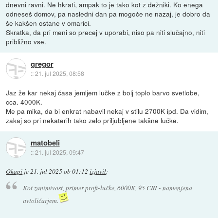
dnevni ravni. Ne hkrati, ampak to je tako kot z dežniki. Ko enega
odneseš domov, pa nasledni dan pa mogoče ne nazaj, je dobro da
še kakšen ostane v omarici.
Skratka, da pri meni so precej v uporabi, niso pa niti slučajno, niti
približno vse.
gregor
::
21. jul 2025, 08:58
Jaz že kar nekaj časa jemljem lučke z bolj toplo barvo svetlobe,
cca. 4000K.
Me pa mika, da bi enkrat nabavil nekaj v stilu 2700K ipd. Da vidim,
zakaj so pri nekaterih tako zelo priljubljene takšne lučke.
matobeli
::
21. jul 2025, 09:47
Okapi
je
21. jul 2025 ob 01:12
izjavil
:
Kot zanimivost, primer profi-lučke, 6000K, 95 CRI - namenjena
avtoličarjem.