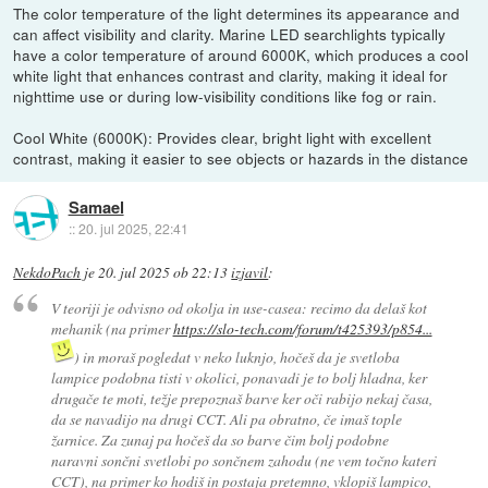
The color temperature of the light determines its appearance and
can affect visibility and clarity. Marine LED searchlights typically
have a color temperature of around 6000K, which produces a cool
white light that enhances contrast and clarity, making it ideal for
nighttime use or during low-visibility conditions like fog or rain.
Cool White (6000K): Provides clear, bright light with excellent
contrast, making it easier to see objects or hazards in the distance
Samael
::
20. jul 2025, 22:41
NekdoPach
je
20. jul 2025 ob 22:13
izjavil
:
V teoriji je odvisno od okolja in use-casea: recimo da delaš kot
mehanik (na primer
https://slo-tech.com/forum/t425393/p854...
) in moraš pogledat v neko luknjo, hočeš da je svetloba
lampice podobna tisti v okolici, ponavadi je to bolj hladna, ker
drugače te moti, težje prepoznaš barve ker oči rabijo nekaj časa,
da se navadijo na drugi CCT. Ali pa obratno, če imaš tople
žarnice. Za zunaj pa hočeš da so barve čim bolj podobne
naravni sončni svetlobi po sončnem zahodu (ne vem točno kateri
CCT), na primer ko hodiš in postaja pretemno, vklopiš lampico,