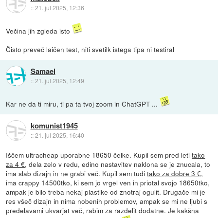
::
21. jul 2025, 12:36
Večina jih zgleda isto
Čisto preveč laičen test, niti svetilk istega tipa ni testiral
Samael
::
21. jul 2025, 12:49
Kar ne da ti miru, ti pa ta tvoj zoom in ChatGPT ...
komunist1945
::
21. jul 2025, 16:40
Iščem ultracheap uporabne 18650 čelke. Kupil sem pred leti
tako
za 4 €
, dela zelo v redu, edino nastavitev naklona se je znucala, to
ima slab dizajn in ne grabi več. Kupil sem tudi
tako za dobre 3 €
,
ima crappy 14500tko, ki sem jo vrgel ven in priotal svojo 18650tko,
ampak je bilo treba nekaj plastike od znotraj ogulit. Drugače mi je
res všeč dizajn in nima nobenih problemov, ampak se mi ne ljubi s
predelavami ukvarjat več, rabim za razdelit dodatne. Je kakšna