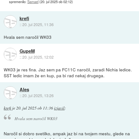
spremenilo:
Samael
(
20. jul 2025 ob 02:12
)
krefi
::
20. jul 2025, 11:36
Hvala sem naročil WK03
GupeM
::
20. jul 2025, 12:02
WK03 je res fina. Jaz sem pa FC11C naročil, zaradi Nichia ledice.
SST ledic imam že en kup, pa bi rad nekaj drugega.
Ales
::
20. jul 2025, 13:26
krefi
je
20. jul 2025 ob 11:36
izjavil
:
Hvala sem naročil WK03
Naročil si dobro svetilko, ampak jaz bi na tvojem mestu, glede na