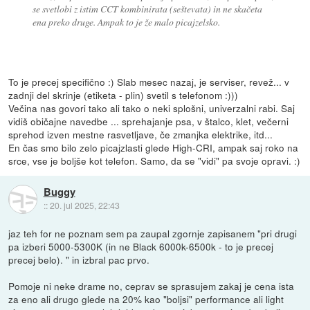
se svetlobi z istim CCT kombinirata (seštevata) in ne skačeta
ena preko druge. Ampak to je že malo picajzelsko.
To je precej specifično :) Slab mesec nazaj, je serviser, revež... v
zadnji del skrinje (etiketa - plin) svetil s telefonom :)))
Večina nas govori tako ali tako o neki splošni, univerzalni rabi. Saj
vidiš običajne navedbe ... sprehajanje psa, v štalco, klet, večerni
sprehod izven mestne rasvetljave, če zmanjka elektrike, itd...
En čas smo bilo zelo picajzlasti glede High-CRI, ampak saj roko na
srce, vse je boljše kot telefon. Samo, da se "vidi" pa svoje opravi. :)
Buggy
::
20. jul 2025, 22:43
jaz teh for ne poznam sem pa zaupal zgornje zapisanem "pri drugi
pa izberi 5000-5300K (in ne Black 6000k-6500k - to je precej
precej belo). " in izbral pac prvo.
Pomoje ni neke drame no, ceprav se sprasujem zakaj je cena ista
za eno ali drugo glede na 20% kao "boljsi" performance ali light