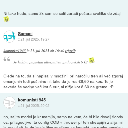
Ni tako hudo, samo 2x sem se selil zaradi požara svetilke do zdaj
Samael
::
21. jul 2025, 19:27
komunist1945
je
21. jul 2025 ob 16:40
izjavil
:
Je kakšna pametna alternativa za do nekih 6 €?
Glede na to, da si napisal v množini, pri naročilu treh ali več zgoraj
omenjenih tudi poštnine ni, tako da je res €8,60 na kos. To je
seveda še vedno več kot 6 eur, al nižje kot 8,60 ne gremo! :P
komunist1945
::
21. jul 2025, 20:02
no, saj ta model je kr mamljiv, samo ne vem, če bi bilo dovolj floody
oz. prilagodljivo, ta config COB + thrower pr teh cheapijih z alija mi
je res všeč. In da imajo žice speljane za kontakt, ne preko navojev.