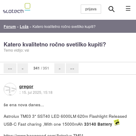
☰
Forum
»
Loža
»
Katero kvalitetno ročno svetilko kupiti?
Katero kvalitetno ročno svetilko kupiti?
Temo vidijo: vsi
341
/ 351
««
«
»
»»
gregor
::
15. jul 2025, 15:18
še ena nova danes...
Astrolux TM03 3* SST40 LED 6000LM 620m Flashlight Released
USB-C Fast charing ,With one 15000mAh
33140 Battery
https://www.banggood.com/Astrolux-TM01-...