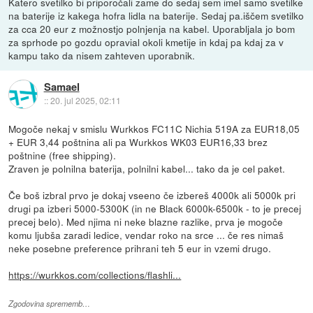
Katero svetilko bi priporočali zame do sedaj sem imel samo svetilke
na baterije iz kakega hofra lidla na baterije. Sedaj pa.iščem svetilko
za cca 20 eur z možnostjo polnjenja na kabel. Uporabljala jo bom
za sprhode po gozdu opravial okoli kmetije in kdaj pa kdaj za v
kampu tako da nisem zahteven uporabnik.
Samael
::
20. jul 2025, 02:11
Mogoče nekaj v smislu Wurkkos FC11C Nichia 519A za EUR18,05
+ EUR 3,44 poštnina ali pa Wurkkos WK03 EUR16,33 brez
poštnine (free shipping).
Zraven je polnilna baterija, polnilni kabel... tako da je cel paket.
Če boš izbral prvo je dokaj vseeno če izbereš 4000k ali 5000k pri
drugi pa izberi 5000-5300K (in ne Black 6000k-6500k - to je precej
precej belo). Med njima ni neke blazne razlike, prva je mogoče
komu ljubša zaradi ledice, vendar roko na srce ... če res nimaš
neke posebne preference prihrani teh 5 eur in vzemi drugo.
https://wurkkos.com/collections/flashli...
Zgodovina sprememb…