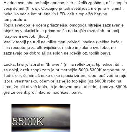
Hladna svetloba se bolje obnese, kjer si želiš zgoščen, ožji snop in
večji domet (throw). Običajno je tudi svetilnost, merjena v lumnih,
nekoliko večja kot pri enakih LED-icah s toplejšo barvno
temperaturo.
Topla svetloba je očem prijaznejša, omogoča hitrejše zaznavanje
objektov v okolici in je primernejša na krajših razdaljah, pri bolj
razpršeni svetlobi (flood).
Vsaj v teoriji pa tudi nekoliko manj privlači insekte (večina žuželk
ima receptorje za ultravijolično, modro in zeleno svetlobo, ne
zaznavajo pa dobro ali pa sploh ne rdečih oz. toplih barv).
Lučka, ki si jo izbral ni "thrower" (nima reflektorja, tip ledice, itd...
za dolgi, ozek snop) zato je primernejša 5000-5300K temperatura.
Tudi sicer, če nimaš neke ozko specializirane rabe, boš vedno raje
izbral vsestransko, očem prijaznejšo toplejšo (oz 5000k roko na
srce, že niti ni več topla, to je dnevna bela, al ajde...) barvo. 6500k
gre že orenk proti hladno modrikasti barvi.