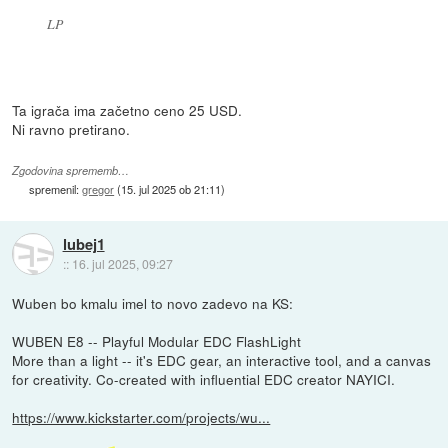
LP
Ta igrača ima začetno ceno 25 USD.
Ni ravno pretirano.
Zgodovina sprememb…
spremenil:
gregor
(
15. jul 2025 ob 21:11
)
lubej1
::
16. jul 2025, 09:27
Wuben bo kmalu imel to novo zadevo na KS:
WUBEN E8 -- Playful Modular EDC FlashLight
More than a light -- it's EDC gear, an interactive tool, and a canvas
for creativity. Co-created with influential EDC creator NAYICI.
https://www.kickstarter.com/projects/wu...