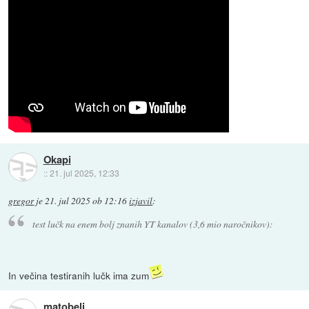
Okapi
::
21. jul 2025, 12:33
gregor
je
21. jul 2025 ob 12:16
izjavil
:
test lučk na enem bolj znanih YT kanalov (3,6 mio naročnikov):
In večina testiranih lučk ima zum
matobeli