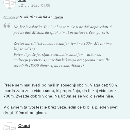
::
21. jul 2025, 01:06
Samael
je
9. jul 2025 ob 04:43
izjavil
:
Ne, ker je oslarija. To ni noben test. Če si ne daš dopovedati si
pač ne daš. Mislim, da sploh nimaš predstave o čem govoriš.
Zvečer naredi test zooma razdalje v temi na 100m. Me zanima
kaj še vidiš :)
Potem ti pa še jaz kljub svetlobnim motnjam v urbanem
področju (center LJ) naredim kakšnega brez zooma s svetilko
sorodnih 18650 dimenzij na recimo 400m :)
Prejle sem mal svetil po naši in sosednji občini. Vlaga čez 90%,
morda zato zelo viden snop, ki preprečuje, da bi kaj videl prek
700m. Zvezde dobro vidne. Na 650m se še vidijo svetle hiše.
V glavnem ta tvoj test je brez veze, edin če bi bila 2, eden sveti,
drugi 100m stran gleda.
Okapi