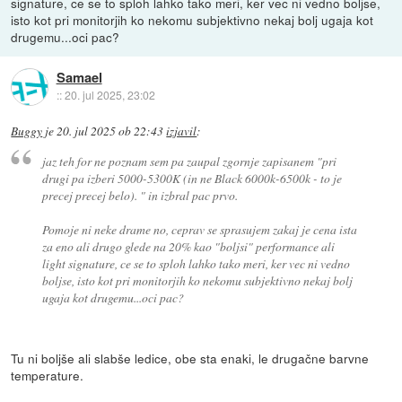
signature, ce se to sploh lahko tako meri, ker vec ni vedno boljse,
isto kot pri monitorjih ko nekomu subjektivno nekaj bolj ugaja kot
drugemu...oci pac?
Samael
::
20. jul 2025, 23:02
Buggy
je
20. jul 2025 ob 22:43
izjavil
:
jaz teh for ne poznam sem pa zaupal zgornje zapisanem "pri
drugi pa izberi 5000-5300K (in ne Black 6000k-6500k - to je
precej precej belo). " in izbral pac prvo.
Pomoje ni neke drame no, ceprav se sprasujem zakaj je cena ista
za eno ali drugo glede na 20% kao "boljsi" performance ali
light signature, ce se to sploh lahko tako meri, ker vec ni vedno
boljse, isto kot pri monitorjih ko nekomu subjektivno nekaj bolj
ugaja kot drugemu...oci pac?
Tu ni boljše ali slabše ledice, obe sta enaki, le drugačne barvne
temperature.