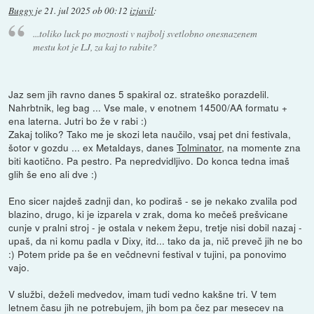
Buggy
je
21. jul 2025 ob 00:12
izjavil
:
...toliko luck po moznosti v najbolj svetlobno onesnazenem
mestu kot je LJ, za kaj to rabite?
Jaz sem jih ravno danes 5 spakiral oz. strateško porazdelil.
Nahrbtnik, leg bag ... Vse male, v enotnem 14500/AA formatu +
ena laterna. Jutri bo že v rabi :)
Zakaj toliko? Tako me je skozi leta naučilo, vsaj pet dni festivala,
šotor v gozdu ... ex Metaldays, danes
Tolminator
, na momente zna
biti kaotično. Pa pestro. Pa nepredvidljivo. Do konca tedna imaš
glih še eno ali dve :)
Eno sicer najdeš zadnji dan, ko podiraš - se je nekako zvalila pod
blazino, drugo, ki je izparela v zrak, doma ko mečeš prešvicane
cunje v pralni stroj - je ostala v nekem žepu, tretje nisi dobil nazaj -
upaš, da ni komu padla v Dixy, itd... tako da ja, nič preveč jih ne bo
:) Potem pride pa še en večdnevni festival v tujini, pa ponovimo
vajo.
V službi, deželi medvedov, imam tudi vedno kakšne tri. V tem
letnem času jih ne potrebujem, jih bom pa čez par mesecev na