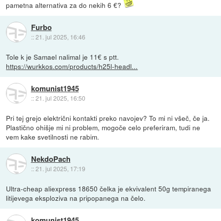
pametna alternativa za do nekih 6 €?
Furbo
::
21. jul 2025, 16:46
Tole k je Samael nalimal je 11€ s ptt.
https://wurkkos.com/products/h25l-headl...
komunist1945
::
21. jul 2025, 16:50
Pri tej grejo električni kontakti preko navojev? To mi ni všeč, če ja.
Plastično ohišje mi ni problem, mogoče celo preferiram, tudi ne
vem kake svetilnosti ne rabim.
NekdoPach
::
21. jul 2025, 17:19
Ultra-cheap aliexpress 18650 čelka je ekvivalent 50g tempiranega
litijevega eksploziva na pripopanega na čelo.
komunist1945