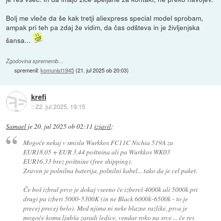
Bolj me vleče da še kak tretji aliexpress special model sprobam,
ampak pri teh pa zdaj že vidim, da čas odšteva in je življenjska
šansa...
Zgodovina sprememb…
spremenil:
komunist1945
(
21. jul 2025 ob 20:03
)
krefi
::
22. jul 2025, 19:15
Samael
je
20. jul 2025 ob 02:11
izjavil
:
Mogoče nekaj v smislu Wurkkos FC11C Nichia 519A za
EUR18,05 + EUR 3,44 poštnina ali pa Wurkkos WK03
EUR16,33 brez poštnine (free shipping).
Zraven je polnilna baterija, polnilni kabel... tako da je cel paket.
Če boš izbral prvo je dokaj vseeno če izbereš 4000k ali 5000k pri
drugi pa izberi 5000-5300K (in ne Black 6000k-6500k - to je
precej precej belo). Med njima ni neke blazne razlike, prva je
mogoče komu ljubša zaradi ledice, vendar roko na srce ... če res