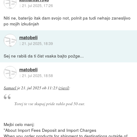
::
21. jul 2025, 17:26
Niti ne, baterijo itak dam svojo not, polnit pa tudi nehajo zanesljivo
po mojih izkušnjah
matobeli
::
21. jul 2025, 18:39
Sej ne rabiš da ti čist vsaka bajto požge...
matobeli
::
21. jul 2025, 18:58
Samael
je
21. jul 2025 ob 11:23
izjavil
:
Torej te vse skupaj pride rahlo pod 50 eur.
Mejbi celo manj:
"About Import Fees Deposit and Import Charges
When you order products for shipment to destinations outside of