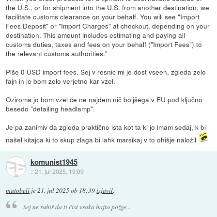
the U.S., or for shipment into the U.S. from another destination, we
facilitate customs clearance on your behalf. You will see "Import
Fees Deposit" or "Import Charges" at checkout, depending on your
destination. This amount includes estimating and paying all
customs duties, taxes and fees on your behalf ("Import Fees") to
the relevant customs authorities."
Piše 0 USD import fees. Sej v resnic mi je dost vseen, zgleda zelo
fajn in jo bom zelo verjetno kar vzel.
Oziroma jo bom vzel če ne najdem nič boljšega v EU pod ključno
besedo "detailing headlamp".
Je pa zanimiv da zgleda praktično ista kot ta ki jo imam sedaj, k bi
našel kitajca ki to skup zlaga bi lahk marsikaj v to ohišje naložil
komunist1945
::
21. jul 2025, 19:09
matobeli
je
21. jul 2025 ob 18:39
izjavil
:
Sej ne rabiš da ti čist vsaka bajto požge...