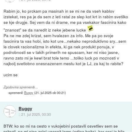
Rabim jo, ko prckam pa masinah in se mi ne da vseh kablov
izstekat, res pa je da sem z leti ratal ze slep kot krt in rabim svetilko
se kje drugje. Sej vem da ni drame, me pa vsekakor fascinira kako
"znanost" se da naredit iz neke jebene lucke
Pa ne me zdej krizat, sem hvalezen za info. Me pa po svoje
fascinira ta vas hobi, isto kot ure...nekako neproduktivno sry...sem
le clovek racionalizma in efekta, ki ga nek produkt ponuja, v
podrobnosti se v takih primerih ne spuscam, ker mi niso jasne,
ravno zato mi je kewl brat tole temo ...toliko luck po moznosti v
najbolj svetlobno onesnazenem mestu kot je LJ, za kaj to rabite?
ucim se
Zgodovina sprememb…
spremenil:
Buggy
(
21. jul 2025 ob 00:21
)
Buggy
::
21. jul 2025, 00:30
BTW: ko so mi na cesto v vukojebini postavili osvetliev sem se
pritozil, pa mi niso zelel ugasnit lamp (edina bajta), ker prej je bila