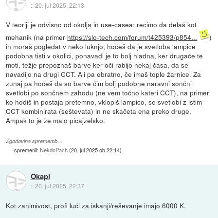
::
20. jul 2025, 22:13
V teoriji je odvisno od okolja in use-casea: recimo da delaš kot
mehanik (na primer
https://slo-tech.com/forum/t425393/p854...
)
in moraš pogledat v neko luknjo, hočeš da je svetloba lampice
podobna tisti v okolici, ponavadi je to bolj hladna, ker drugače te
moti, težje prepoznaš barve ker oči rabijo nekaj časa, da se
navadijo na drugi CCT. Ali pa obratno, če imaš tople žarnice. Za
zunaj pa hočeš da so barve čim bolj podobne naravni sončni
svetlobi po sončnem zahodu (ne vem točno kateri CCT), na primer
ko hodiš in postaja pretemno, vklopiš lampico, se svetlobi z istim
CCT kombinirata (seštevata) in ne skačeta ena preko druge.
Ampak to je že malo picajzelsko.
Zgodovina sprememb…
spremenil:
NekdoPach
(
20. jul 2025 ob 22:14
)
Okapi
::
20. jul 2025, 22:37
Kot zanimivost, profi luči za iskanji/reševanje imajo 6000 K.