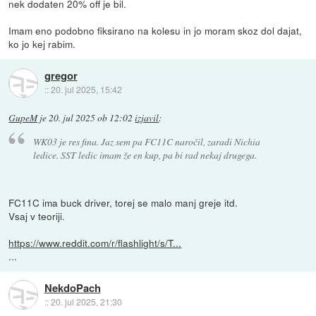
nek dodaten 20% off je bil.
Imam eno podobno fiksirano na kolesu in jo moram skoz dol dajat,
ko jo kej rabim.
gregor
::
20. jul 2025, 15:42
GupeM
je
20. jul 2025 ob 12:02
izjavil
:
WK03 je res fina. Jaz sem pa FC11C naročil, zaradi Nichia
ledice. SST ledic imam že en kup, pa bi rad nekaj drugega.
FC11C ima buck driver, torej se malo manj greje itd.
Vsaj v teoriji.
https://www.reddit.com/r/flashlight/s/T...
...
NekdoPach
::
20. jul 2025, 21:30