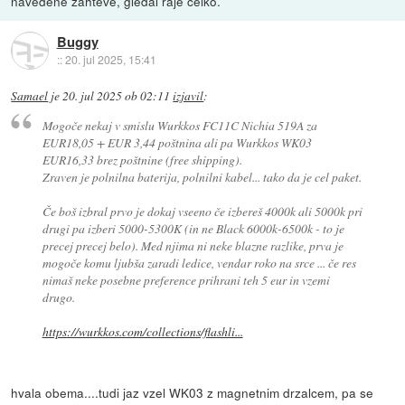
navedene zahteve, gledal raje čelko.
Buggy
::
20. jul 2025, 15:41
Samael
je
20. jul 2025 ob 02:11
izjavil
:
Mogoče nekaj v smislu Wurkkos FC11C Nichia 519A za
EUR18,05 + EUR 3,44 poštnina ali pa Wurkkos WK03
EUR16,33 brez poštnine (free shipping).
Zraven je polnilna baterija, polnilni kabel... tako da je cel paket.
Če boš izbral prvo je dokaj vseeno če izbereš 4000k ali 5000k pri
drugi pa izberi 5000-5300K (in ne Black 6000k-6500k - to je
precej precej belo). Med njima ni neke blazne razlike, prva je
mogoče komu ljubša zaradi ledice, vendar roko na srce ... če res
nimaš neke posebne preference prihrani teh 5 eur in vzemi
drugo.
https://wurkkos.com/collections/flashli...
hvala obema....tudi jaz vzel WK03 z magnetnim drzalcem, pa se