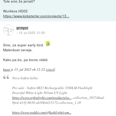
Tole smo že jemali?
Wurkkos HD02
https://www.kickstarter.com/projects/13...
gregor
::
15. jul 2025, 21:09
Smo, za super early bird.
Malenkost ceneje.
Kako pa bo, pa bomo videli.
knap
je
15. jul 2025 ob 12:22
izjavil
:
Nova Sofirn lučka:
Pre-sale - Sofirn SR23 Rechargeable 3300LM Flashlight
Powerful White Light 365nm UV Light
https://www.sofirnlight.com/products/so...
..collection_383740ad-
8fed-433f-8b50-ab50b4433172.collection_1.10
https://www.reddit.com/r/flashlight/com...