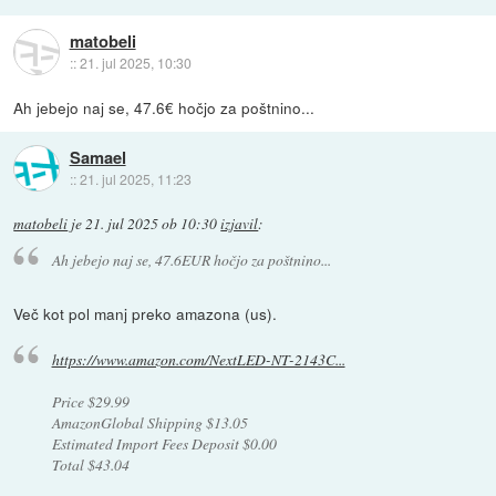
matobeli
::
21. jul 2025, 10:30
Ah jebejo naj se, 47.6€ hočjo za poštnino...
Samael
::
21. jul 2025, 11:23
matobeli
je
21. jul 2025 ob 10:30
izjavil
:
Ah jebejo naj se, 47.6EUR hočjo za poštnino...
Več kot pol manj preko amazona (us).
https://www.amazon.com/NextLED-NT-2143C...
Price $29.99
AmazonGlobal Shipping $13.05
Estimated Import Fees Deposit $0.00
Total $43.04