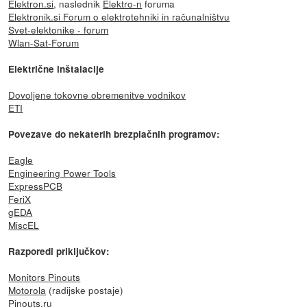
Elektron.si
, naslednik
Elektro-n
foruma
Elektronik.si Forum o elektrotehniki in računalništvu
Svet-elektonike - forum
Wlan-Sat-Forum
Električne inštalacije
Dovoljene tokovne obremenitve vodnikov
ETI
Povezave do nekaterih brezplačnih programov:
Eagle
Engineering Power Tools
ExpressPCB
FeriX
gEDA
MiscEL
Razporedi priključkov:
Monitors Pinouts
Motorola
(radijske postaje)
Pinouts.ru