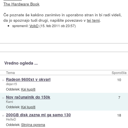
The Hardware Book
Če poznate še kakšno zanimivo in uporabno stran in bi radi videli,
da jo spoznajo tudi drugi, napišite povezavo v
tej temi
.
spremenil:
VolkD
(
15. feb 2011 ob 23:57
)
Vredno ogleda ...
Tema
Sporočila
»
Radeon 9600xt v okvari
10
dejan15
Oddelek:
Kaj kupiti
»
Nov računalnik do 150k
7
Kami
Oddelek:
Kaj kupiti
»
200GB disk zazna mi ga samo 130
18
HeXeD
Oddelek:
Strojna oprema