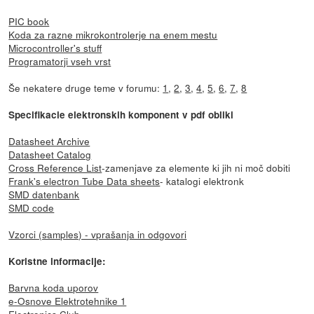
PIC book
Koda za razne mikrokontrolerje na enem mestu
Microcontroller's stuff
Programatorji vseh vrst
Še nekatere druge teme v forumu:
1
,
2
,
3
,
4
,
5
,
6
,
7
,
8
Specifikacie elektronskih komponent v pdf obliki
Datasheet Archive
Datasheet Catalog
Cross Reference List
-zamenjave za elemente ki jih ni moč dobiti
Frank's electron Tube Data sheets
- katalogi elektronk
SMD datenbank
SMD code
Vzorci (samples) - vprašanja in odgovori
Koristne informacije:
Barvna koda uporov
e-Osnove Elektrotehnike 1
Electronics Club