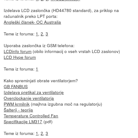
Izdelava LCD zaslončka (HD44780 standard), za priklop na
računalnik preko LPT porta:
Angleški članek- OC Australia
Teme iz foruma:
1
,
2
,
3
Uporaba zaslončka iz GSM telefona:
LCDinfo forum
(obilo informacij o vseh vrstah LCD zaslonov)
LCD Hype forum
Tema iz foruma:
1
Kako spreminjati obrate ventilatorjem?
GB FANBUS
Izdelava pretikal za ventilatorje
Overclockanje ventilatorja
PWM krmilnik
(majhna izgubna moč na regulatorju)
Šalterji - teorija
Temperature Controlled Fan
Specifikacije LM317
(pdf)
Teme iz foruma:
1
,
2
,
3