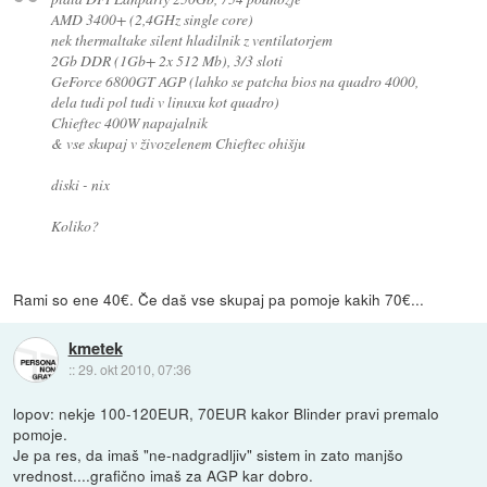
AMD 3400+ (2,4GHz single core)
nek thermaltake silent hladilnik z ventilatorjem
2Gb DDR (1Gb+ 2x 512 Mb), 3/3 sloti
GeForce 6800GT AGP (lahko se patcha bios na quadro 4000,
dela tudi pol tudi v linuxu kot quadro)
Chieftec 400W napajalnik
& vse skupaj v živozelenem Chieftec ohišju
diski - nix
Koliko?
Rami so ene 40€. Če daš vse skupaj pa pomoje kakih 70€...
kmetek
::
29. okt 2010, 07:36
lopov: nekje 100-120EUR, 70EUR kakor Blinder pravi premalo
pomoje.
Je pa res, da imaš "ne-nadgradljiv" sistem in zato manjšo
vrednost....grafično imaš za AGP kar dobro.