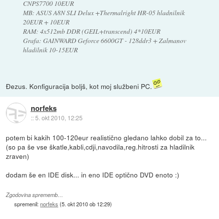
CNPS7700 10EUR
MB: ASUS A8N SLI Delux +Thermalright HR-05 hladnilnik
20EUR + 10EUR
RAM: 4x512mb DDR (GEIL+transcend) 4*10EUR
Grafa: GAINWARD Geforce 6600GT - 128ddr3 + Zalmanov
hladilnik 10-15EUR
Đezus. Konfiguracija boljš, kot moj službeni PC.
norfeks
::
5. okt 2010, 12:25
potem bi kakih 100-120eur realistično gledano lahko dobil za to...
(so pa še vse škatle,kabli,cdji,navodila,reg.hitrosti za hladilnik
zraven)
dodam še en IDE disk... in eno IDE optično DVD enoto :)
Zgodovina sprememb…
spremenil:
norfeks
(
5. okt 2010 ob 12:29
)