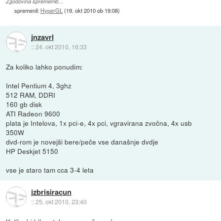
Zgodovina sprememb…
spremenil:
HyperGL
(
19. okt 2010 ob 19:08
)
jnzavrl
::
24. okt 2010, 16:33
Za koliko lahko ponudim:
Intel Pentium 4, 3ghz
512 RAM, DDRI
160 gb disk
ATI Radeon 9600
plata je Intelova, 1x pci-e, 4x pci, vgravirana zvočna, 4x usb
350W
dvd-rom je novejši bere/peče vse današnje dvdje
HP Deskjet 5150
vse je staro tam cca 3-4 leta
izbrisiracun
::
25. okt 2010, 23:40