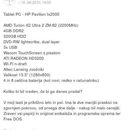
::
19. okt 2010, 19:00
Tablet PC - HP Pavilion tx2000
AMD Turion X2 Ultra 2 ZM-82 (2200MHz)
4GB DDR2
320GB HDD
DVD-RW lightscribe, dual layer
3x USB
Wacom TouchScreen s pisalom
ATI RADEON HD3200
WI-FI n-draft
Altec Lansing zvočniki
Velikost 13.3" (1280x800)
4 in 8 celična baterija (kot novi, redko v računalniku)
Koliko bi bil vreden, če bi ga danes prodal?
V moji lasti je približno leto in pol. Ima le dve manjši praskici na
zgornjem pokrovu, od prvega dne dalje - nakup bil malo cenejši.
Zraven vsi papirji in original embalaža in programska oprema ter
Free DOS.