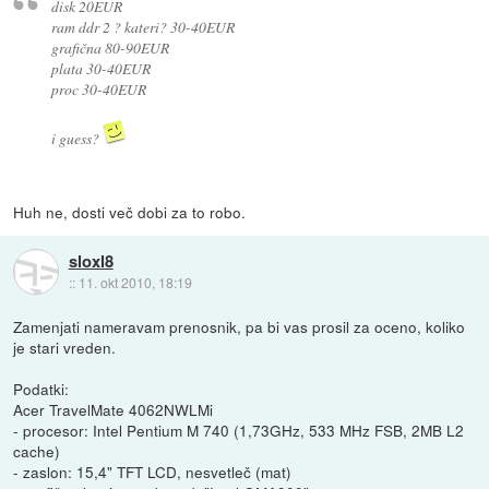
disk 20EUR
ram ddr 2 ? kateri? 30-40EUR
grafična 80-90EUR
plata 30-40EUR
proc 30-40EUR
i guess?
Huh ne, dosti več dobi za to robo.
sloxl8
::
11. okt 2010, 18:19
Zamenjati nameravam prenosnik, pa bi vas prosil za oceno, koliko
je stari vreden.
Podatki:
Acer TravelMate 4062NWLMi
- procesor: Intel Pentium M 740 (1,73GHz, 533 MHz FSB, 2MB L2
cache)
- zaslon: 15,4" TFT LCD, nesvetleč (mat)