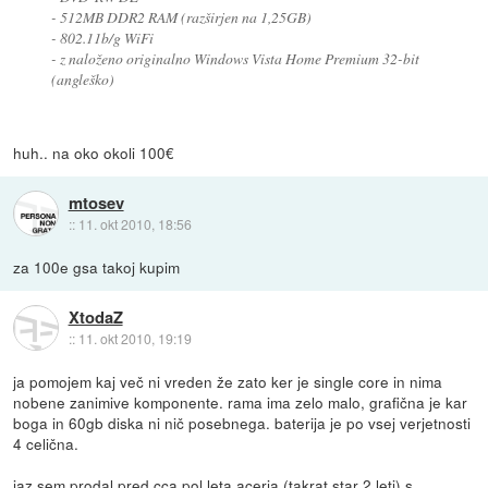
- 512MB DDR2 RAM (razširjen na 1,25GB)
- 802.11b/g WiFi
- z naloženo originalno Windows Vista Home Premium 32-bit
(angleško)
huh.. na oko okoli 100€
mtosev
::
11. okt 2010, 18:56
za 100e gsa takoj kupim
XtodaZ
::
11. okt 2010, 19:19
ja pomojem kaj več ni vreden že zato ker je single core in nima
nobene zanimive komponente. rama ima zelo malo, grafična je kar
boga in 60gb diska ni nič posebnega. baterija je po vsej verjetnosti
4 celična.
jaz sem prodal pred cca pol leta acerja (takrat star 2 leti) s