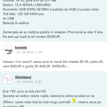
Grafika: INTEL gma 950 do 251 MB
Zaslon: 15.4 WXGA (1280x800)
Pomnilnik: 2GB DDR2 667MHz (razširljiv do 4GB,ni proste reže)
Trdi disk: 120 GB 5400/rpm
4x USB
Baterija 6-celična
Zamenjala se je matična plošča in adapter. Prenosnik je star 3 leta.
Ko sem ga kupil je bil vreden 800EUR.
kmetek
::
31. okt 2010, 11:35
mtosev: ti to resno? samo proc bi moral biti vredeb 80-90, plata 40,
rami 50EUR in grafa 30-40EUR. 200EUR+...
Steinkauz
::
31. okt 2010, 12:57
Ene 180, proc je bolj okol 60
Seveda se vedno nekdo najde, kateremu lahko prodaš tut za
250eur, samo malo bolj se boš mogu potrudit
, realna cena pa
je pomoje 180