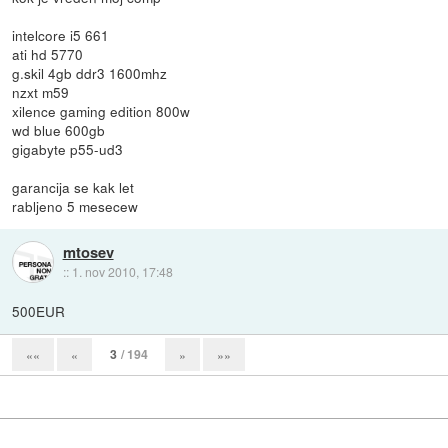
intelcore i5 661
ati hd 5770
g.skil 4gb ddr3 1600mhz
nzxt m59
xilence gaming edition 800w
wd blue 600gb
gigabyte p55-ud3
garancija se kak let
rabljeno 5 mesecew
mtosev
::
1. nov 2010, 17:48
500EUR
3
/ 194
««
«
»
»»