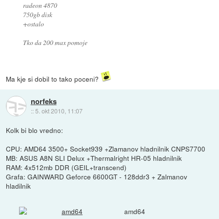
radeon 4870
750gb disk
+ostalo
Tko da 200 max pomoje
Ma kje si dobil to tako poceni?
norfeks
::
5. okt 2010, 11:07
Kolk bi blo vredno:
CPU: AMD64 3500+ Socket939 +Zlamanov hladnilnik CNPS7700
MB: ASUS A8N SLI Delux +Thermalright HR-05 hladnilnik
RAM: 4x512mb DDR (GEIL+transcend)
Grafa: GAINWARD Geforce 6600GT - 128ddr3 + Zalmanov
hladilnik
amd64