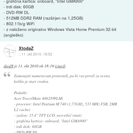
- grafična kartica: onboard, "Intel GMA900"
- trdi disk: 60GB
- DVD-RW DL
- 512MB DDR2 RAM (razširjen na 1,25GB)
- 802.11b/g WiFi
- z naloženo originalno Windows Vista Home Premium 32-bit
(angleško)
XtodaZ
::
11. okt 2010, 18:52
sloxl8
je
11. okt 2010 ob 18:19
izjavil
:
Zamenjati nameravam prenosnik, pa bi vas prosil za oceno,
koliko je stari vreden.
Podatki:
Acer TravelMate 4062NWLMi
- procesor: Intel Pentium M 740 (1,73GHz, 533 MHz FSB, 2MB
L2 cache)
- zaslon: 15,4" TFT LCD, nesvetleč (mat)
- grafična kartica: onboard, "Intel GMA900"
- trdi disk: 60GB
- DVD-RW DL