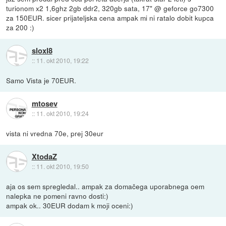
turionom x2 1,6ghz 2gb ddr2, 320gb sata, 17" @ geforce go7300
za 150EUR. sicer prijateljska cena ampak mi ni ratalo dobit kupca
za 200 :)
sloxl8
::
11. okt 2010, 19:22
Samo Vista je 70EUR.
mtosev
::
11. okt 2010, 19:24
vista ni vredna 70e, prej 30eur
XtodaZ
::
11. okt 2010, 19:50
aja os sem spregledal.. ampak za domačega uporabnega oem
nalepka ne pomeni ravno dosti:)
ampak ok.. 30EUR dodam k moji oceni:)