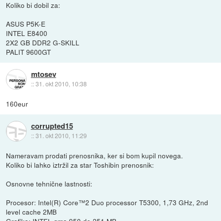
Koliko bi dobil za:
ASUS P5K-E
INTEL E8400
2X2 GB DDR2 G-SKILL
PALIT 9600GT
mtosev
::
31. okt 2010, 10:38
160eur
corrupted15
::
31. okt 2010, 11:29
Nameravam prodati prenosnika, ker si bom kupil novega.
Koliko bi lahko iztržil za star Toshibin prenosnik:
Osnovne tehnične lastnosti:
Procesor: Intel(R) Core™2 Duo processor T5300, 1,73 GHz, 2nd
level cache 2MB