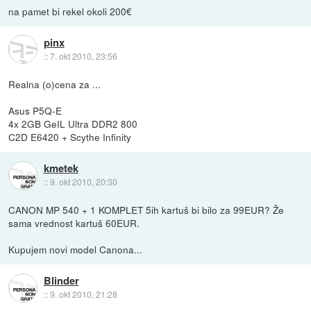
na pamet bi rekel okoli 200€
pinx
::
7. okt 2010, 23:56
Realna (o)cena za ...
Asus P5Q-E
4x 2GB GeIL Ultra DDR2 800
C2D E6420 + Scythe Infinity
kmetek
::
9. okt 2010, 20:30
CANON MP 540 + 1 KOMPLET 5ih kartuš bi bilo za 99EUR? Že
sama vrednost kartuš 60EUR.
Kupujem novi model Canona...
Blinder
::
9. okt 2010, 21:28