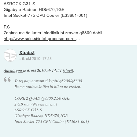
ASROCK G31-S
Gigabyte Radeon HD5670,1GB
Intel Socket-775 CPU Cooler (E33681-001)
P.S
Zanima me še kateri hladilnik bi zraven q8300 dobil.
http://www.solo.si/intel-procesor-core-
...
XtodaZ
::
6. okt 2010, 17:23
Ancalagon
je
6. okt 2010 ob 14:51
izjavil
:
Torej nameravam si kupiti q8200/q8300.
Pa me zanima koliko bi bil ta pc vreden:
CORE 2 QUAD Q8300,2.50 GHz
2 GB ram (Nevem imena)
ASROCK G31-S
Gigabyte Radeon HD5670,1GB
Intel Socket-775 CPU Cooler (E33681-001)