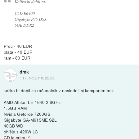
Koliko bi dobil za:
C2D E6400
Gigabyte P35 DS3
6GB DDR2
Proc - 40 EUR
plata - 40 EUR
ram - 80 EUR
dmk
::
17. okt 2010, 22:26
koliko bi dobil za računalnik z naslednjimi komponentami
AMD Athlon LE-1640 2.6GHz
1.5GB RAM
Nvidia Geforce 7200GS
Gigabyte GA-M61SME S2L
40GB WD
ohišje s 420W LC
CD je crknu :)