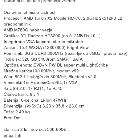
Koliko bi bil pa tale prenosnik vreden:
Osnovne tehnične lastnosti:
Procesor: AMD Turion X2 Mobile RM-70; 2.0GHz 2x512kB L2
predpomnilnik
AMD M780G nabor vezja
Grafika: ATI Radeon HD3200 (do 512MB Dx 10.1)
Integrirana VGA kamera, stereo mikrofon
Zaslon: 15.4 WXGA (1280x800) Bright View
Pomnilnik: 3GB DDR2 800MHz (razširljiv do 8GB,ni proste reže)
Trdi disk: 320 GB 5400rpm SMART SATA
Optična enota: DVD+/- RW DL super multi LightScribe
Mrežna kartica10/100Mbit, modem v92
Wlan 802.11 a/b/g/n do 300Mbit, Bluetooth v2.0
Vmesniki: 1x: ExpressCard/54,1x VGA
4x USB 2.0, 1x RJ11, 1x RJ45
Čitalec kartic 6 v 1
Baterija: 6-celičnal Li-Ion 47WHr
Dimenzija: (VxŠxG) 3,23 x 35,8 x 26,6 cm
Teža: 2.49 kg
Free Dos
star cca 2 leti nov cca 500-600€
enaa link