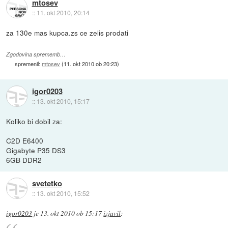
mtosev
::
11. okt 2010, 20:14
za 130e mas kupca.zs ce zelis prodati
Zgodovina sprememb…
spremenil:
mtosev
(
11. okt 2010 ob 20:23
)
igor0203
::
13. okt 2010, 15:17
Koliko bi dobil za:
C2D E6400
Gigabyte P35 DS3
6GB DDR2
svetetko
::
13. okt 2010, 15:52
igor0203
je
13. okt 2010 ob 15:17
izjavil
: