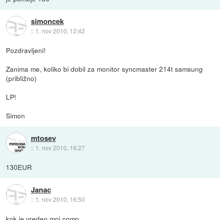
simoncek
::
1. nov 2010, 12:42
Pozdravljeni!
Zanima me, koliko bi dobil za monitor syncmaster 214t samsung
(približno)
LP!
Simon
mtosev
::
1. nov 2010, 16:27
130EUR
Janac
::
1. nov 2010, 16:50
kok je vreden moj comp