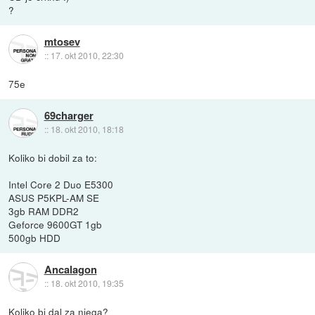
?
mtosev
::
17. okt 2010, 22:30
75e
69charger
::
18. okt 2010, 18:18
Koliko bi dobil za to:
Intel Core 2 Duo E5300
ASUS P5KPL-AM SE
3gb RAM DDR2
Geforce 9600GT 1gb
500gb HDD
Ancalagon
::
18. okt 2010, 19:35
Koliko bi dal za njega?