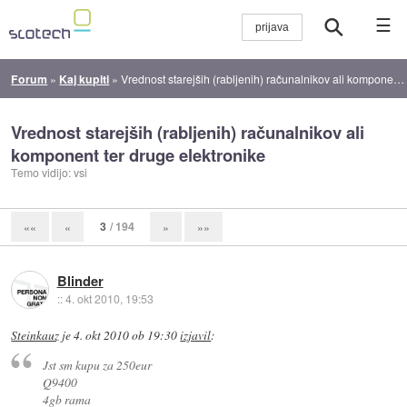
☰
Forum
»
Kaj kupiti
»
Vrednost starejših (rabljenih) računalnikov ali komponent ter druge elektronike
Vrednost starejših (rabljenih) računalnikov ali
komponent ter druge elektronike
Temo vidijo: vsi
3
/ 194
««
«
»
»»
Blinder
::
4. okt 2010, 19:53
Steinkauz
je
4. okt 2010 ob 19:30
izjavil
:
Jst sm kupu za 250eur
Q9400
4gb rama