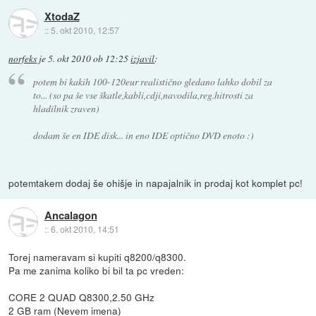
XtodaZ
::
5. okt 2010, 12:57
norfeks
je
5. okt 2010 ob 12:25
izjavil
:
potem bi kakih 100-120eur realistično gledano lahko dobil za
to... (so pa še vse škatle,kabli,cdji,navodila,reg.hitrosti za
hladilnik zraven)
dodam še en IDE disk... in eno IDE optično DVD enoto :)
potemtakem dodaj še ohišje in napajalnik in prodaj kot komplet pc!
Ancalagon
::
6. okt 2010, 14:51
Torej nameravam si kupiti q8200/q8300.
Pa me zanima koliko bi bil ta pc vreden:
CORE 2 QUAD Q8300,2.50 GHz
2 GB ram (Nevem imena)