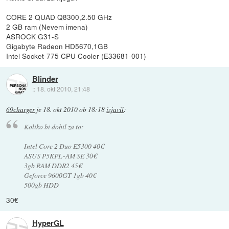
CORE 2 QUAD Q8300,2.50 GHz
2 GB ram (Nevem imena)
ASROCK G31-S
Gigabyte Radeon HD5670,1GB
Intel Socket-775 CPU Cooler (E33681-001)
Blinder
::
18. okt 2010, 21:48
69charger
je
18. okt 2010 ob 18:18
izjavil
:
Koliko bi dobil za to:
Intel Core 2 Duo E5300 40€
ASUS P5KPL-AM SE 30€
3gb RAM DDR2 45€
Geforce 9600GT 1gb 40€
500gb HDD
30€
HyperGL