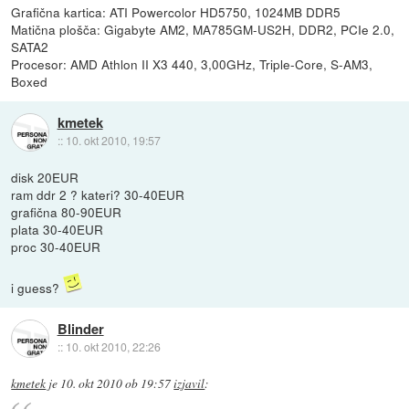
Grafična kartica: ATI Powercolor HD5750, 1024MB DDR5
Matična plošča: Gigabyte AM2, MA785GM-US2H, DDR2, PCIe 2.0,
SATA2
Procesor: AMD Athlon II X3 440, 3,00GHz, Triple-Core, S-AM3,
Boxed
kmetek
::
10. okt 2010, 19:57
disk 20EUR
ram ddr 2 ? kateri? 30-40EUR
grafična 80-90EUR
plata 30-40EUR
proc 30-40EUR
i guess?
Blinder
::
10. okt 2010, 22:26
kmetek
je
10. okt 2010 ob 19:57
izjavil
: