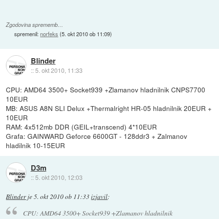
Zgodovina sprememb…
spremenil:
norfeks
(
5. okt 2010 ob 11:09
)
Blinder
::
5. okt 2010, 11:33
CPU: AMD64 3500+ Socket939 +Zlamanov hladnilnik CNPS7700
10EUR
MB: ASUS A8N SLI Delux +Thermalright HR-05 hladnilnik 20EUR +
10EUR
RAM: 4x512mb DDR (GEIL+transcend) 4*10EUR
Grafa: GAINWARD Geforce 6600GT - 128ddr3 + Zalmanov
hladilnik 10-15EUR
D3m
::
5. okt 2010, 12:03
Blinder
je
5. okt 2010 ob 11:33
izjavil
:
CPU: AMD64 3500+ Socket939 +Zlamanov hladnilnik