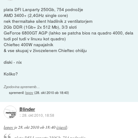
plata DFI Lanparty 250Gb, 754 podnožje
AMD 3400+ (2,4GHz single core)
nek thermaltake silent hladilnik z ventilatorjem
2Gb DDR (1Gb+ 2x 512 Mb), 3/3 sloti
GeForce 6800GT AGP (lahko se patcha bios na quadro 4000, dela
tudi pol tudi v linuxu kot quadro)
Chieftec 400W napajalnik
& vse skupaj v živozelenem Chieftec ohišju
diski - nix
Koliko?
Zgodovina sprememb…
spremenil:
lopov
(
28. okt 2010 ob 18:40
)
Blinder
::
28. okt 2010, 18:58
lopov
je
28. okt 2010 ob 18:40
izjavil
:
plata DFI Lanparty 250Gb, 754 podnožje