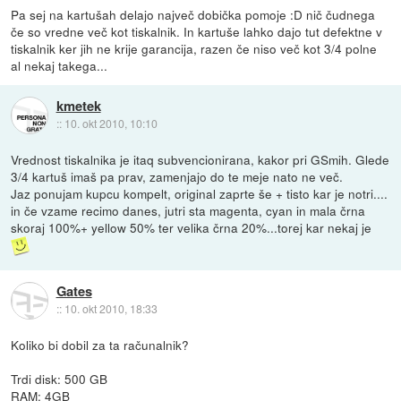
Pa sej na kartušah delajo največ dobička pomoje :D nič čudnega
če so vredne več kot tiskalnik. In kartuše lahko dajo tut defektne v
tiskalnik ker jih ne krije garancija, razen če niso več kot 3/4 polne
al nekaj takega...
kmetek
::
10. okt 2010, 10:10
Vrednost tiskalnika je itaq subvencionirana, kakor pri GSmih. Glede
3/4 kartuš imaš pa prav, zamenjajo do te meje nato ne več.
Jaz ponujam kupcu kompelt, original zaprte še + tisto kar je notri....
in če vzame recimo danes, jutri sta magenta, cyan in mala črna
skoraj 100%+ yellow 50% ter velika črna 20%...torej kar nekaj je
Gates
::
10. okt 2010, 18:33
Koliko bi dobil za ta računalnik?
Trdi disk: 500 GB
RAM: 4GB