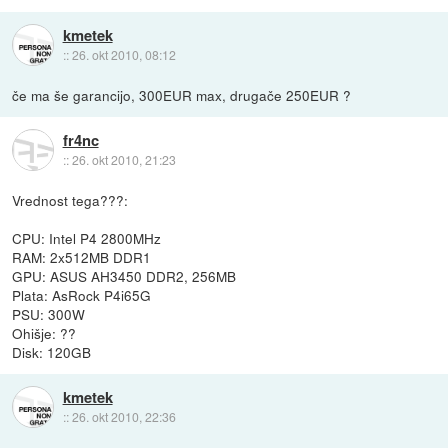
kmetek
::
26. okt 2010, 08:12
če ma še garancijo, 300EUR max, drugače 250EUR ?
fr4nc
::
26. okt 2010, 21:23
Vrednost tega???:
CPU: Intel P4 2800MHz
RAM: 2x512MB DDR1
GPU: ASUS AH3450 DDR2, 256MB
Plata: AsRock P4i65G
PSU: 300W
Ohišje: ??
Disk: 120GB
kmetek
::
26. okt 2010, 22:36