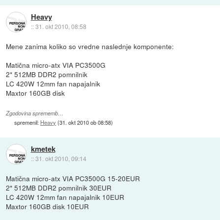
Heavy
::
31. okt 2010, 08:58
Mene zanima koliko so vredne naslednje komponente:
Matična micro-atx VIA PC3500G
2* 512MB DDR2 pomnilnik
LC 420W 12mm fan napajalnik
Maxtor 160GB disk
Zgodovina sprememb…
spremenil:
Heavy
(
31. okt 2010 ob 08:58
)
kmetek
::
31. okt 2010, 09:14
Matična micro-atx VIA PC3500G 15-20EUR
2* 512MB DDR2 pomnilnik 30EUR
LC 420W 12mm fan napajalnik 10EUR
Maxtor 160GB disk 10EUR