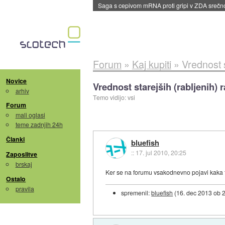
BMW v vozilih začel predvajati reklame
::
dane
Forum
»
Kaj kupiti
»
Vrednost s
Novice
Vrednost starejših (rabljenih)
arhiv
Temo vidijo: vsi
Forum
mali oglasi
teme zadnjih 24h
Članki
bluefish
::
17. jul 2010, 20:25
Zaposlitve
brskaj
Ker se na forumu vsakodnevno pojavi kaka te
Ostalo
pravila
spremenil:
bluefish
(
16. dec 2013 ob 