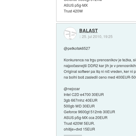
ASUS p5g-MX
Trust 420W
BALAST
::
25. jul 2010, 19:25
@petkofak6527
Konkurenca na trgu prenosnikov je težka, sic
najpočasnejši DDR2 kar jih je v prenosniki
Original softwer pa itq ni nič vreden, ker ni p
na bolhi boš zasledil ceno med 400EUR-500
@nejccar
Intel C2D e4700 30EUR
3gb 667mhz 40EUR
500gb WD 30EUR
Geforce 9600gt 512mb 30EUR
ASUS p5g-MX cca 20EUR
Trust 420W 5EUR.
ohišje+dvd 15EUR
---------------