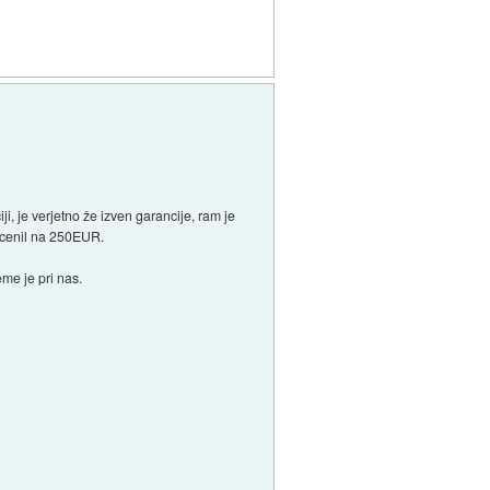
, je verjetno že izven garancije, ram je
ocenil na 250EUR.
me je pri nas.