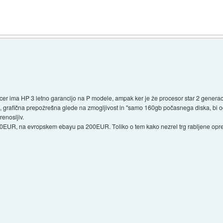
er ima HP 3 letno garancijo na P modele, ampak ker je že procesor star 2 generaciji
h, grafična prepožrešna glede na zmogljivost in "samo 160gb počasnega diska, bi 
renosljiv.
EUR, na evropskem ebayu pa 200EUR. Toliko o tem kako nezrel trg rabljene opre