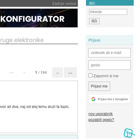
Išči:
Zadnje novice
druge elektronike
Prijava
««
«
1
/ 194
»
»»
Zapomni si me
ali dva, naj od slej temu služi ta topic.
nov uporabnik
pozabili geslo?