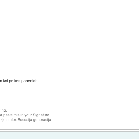
žja kot po komponentah.
sing.
& paste this in your Signature.
ozjo mater. Recesija generacija