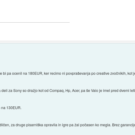
bi pa ocenil na 180EUR, ker recimo ni povpraševanja po creative zvočnikih, kot je
 deli za Sony so dražjo kot od Compaq, Hp, Acer, pa še Vaio je imel pred dvemi leti
im na 130EUR.
ličen, za druge pisarniška opravila in igre pa žal počasen ko megla. Brez garanci