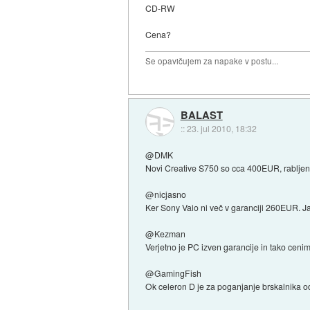
CD-RW
Cena?
Se opavičujem za napake v postu...
BALAST
::
23. jul 2010, 18:32
@DMK
Novi Creative S750 so cca 400EUR, rabljene 
@nicjasno
Ker Sony Vaio ni več v garanciji 260EUR. Ja
@Kezman
Verjetno je PC izven garancije in tako cen
@GamingFish
Ok celeron D je za poganjanje brskalnika od