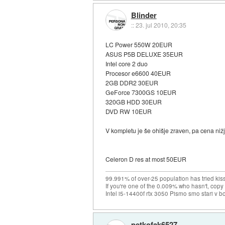
Blinder
::
23. jul 2010, 20:35
LC Power 550W 20EUR
ASUS P5B DELUXE 35EUR
Intel core 2 duo
Procesor e6600 40EUR
2GB DDR2 30EUR
GeForce 7300GS 10EUR
320GB HDD 30EUR
DVD RW 10EUR
V kompletu je še ohišje zraven, pa cena ni
Celeron D res at most 50EUR
99.991% of over-25 population has tried kis
If you're one of the 0.009% who hasn't, copy 
Intel i5-14400f rtx 3050 Pismo smo stari v b
petkofak6527