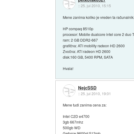
::
25. jul 2010, 15:15
Mene zanima koliko je vreden ta računalnik
HP compaq 8510p
procesor: Mobile dualcore intel core 2 du
ram: 2 GB DDR2-667
grafična: ATI mobility radeon HD 2600
Zvočna: ATI radeon HD 2600
disk:160 GB, 5400 RPM, SATA
Hvala!
NejcSSD
::
25. jul 2010, 19:01
Mene tudi zanima cena za:
Intel C2D e4700
3gb 667mhz
500gb WD
Geforce 9600gt 512mb