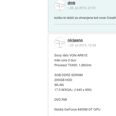
dmk
::
22. jul 2010, 21:51
koliko bi dobil za ohranjene kot nove Crea
nicjasno
::
23. jul 2010, 12:34
Sony Vaio VGN-AR61E
Intel core 2 duo
Procesor T5450, 1,66GHz
3GB DDR2 SDRAM
200GB HDD
WLAN
17.0 WXGA+ (1440 x 900)
DVD RW
Nvidia GeForce 8400M GT GPU