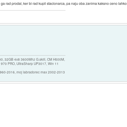
bi ga rad prodal, ker bi rad kupil stacionarca, pa naju oba zanima kaksno ceno lahko
30, 32GB 4x8 3600Mhz G.skill, CM H500M,
 970 PRO, UltraSharp UP3017, Win 11
1960-2016, moj labradorec max 2002-2013