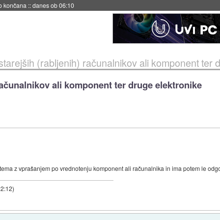
s ob 06:09
tarejših (rabljenih) računalnikov ali komponent ter 
 računalnikov ali komponent ter druge elektronike
ma z vprašanjem po vrednotenju komponent ali računalnika in ima potem le odgovor 
22:12
)