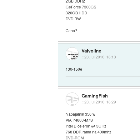
2GB DDR2
GeForce 7300GS
320GB HDD
DVD RW
Cena?
Valvoline
::
23. jul 2010, 18:13
130-150e
GamingFish
::
23. jul 2010, 18:29
Napajalnik 350 w
VIA P4800-M7S
Intel D celeron @ 3GHz
768 DDR rama na 400mhz
DVD-ROM