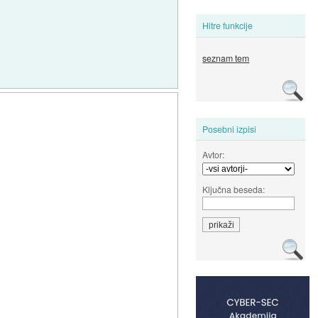
Hitre funkcije
seznam tem
Posebni izpisi
Avtor:
Ključna beseda: