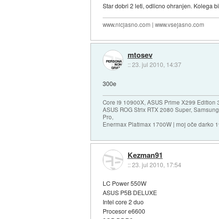
Star dobri 2 leti, odlicno ohranjen. Kolega 
www.nicjasno.com | www.vsejasno.com
mtosev
::
23. jul 2010, 14:37
300e
Core i9 10900X, ASUS Prime X299 Edition 
ASUS ROG Strix RTX 2080 Super, Samsung
Pro,
Enermax Platimax 1700W | moj oče darko 
Kezman91
::
23. jul 2010, 17:54
LC Power 550W
ASUS P5B DELUXE
Intel core 2 duo
Procesor e6600