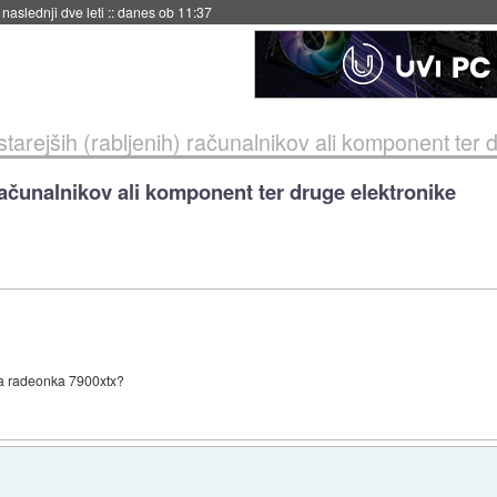
hitela Japonsko
::
danes ob 11:37
tarejših (rabljenih) računalnikov ali komponent ter 
 računalnikov ali komponent ter druge elektronike
ena radeonka 7900xtx?