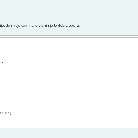
jo, da navjo sam na telefonih je to dobra opcija.
e ...
b 19:29
)