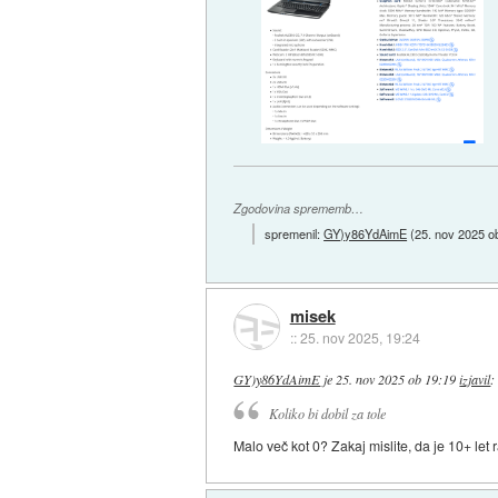
Zgodovina sprememb…
spremenil:
GY)y86YdAimE
(
25. nov 2025 o
misek
::
25. nov 2025, 19:24
GY)y86YdAimE
je
25. nov 2025 ob 19:19
izjavil
:
Koliko bi dobil za tole
Malo več kot 0? Zakaj mislite, da je 10+ let