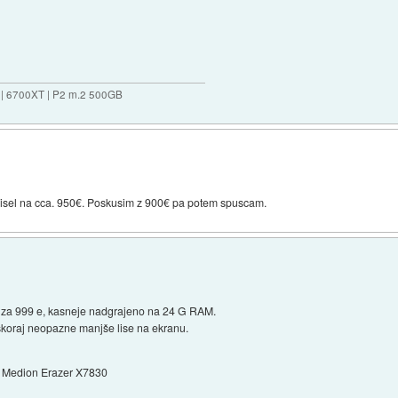
 | 6700XT | P2 m.2 500GB
prisel na cca. 950€. Poskusim z 900€ pa potem spuscam.
14 za 999 e, kasneje nadgrajeno na 24 G RAM.
, skoraj neopazne manjše lise na ekranu.
Medion Erazer X7830