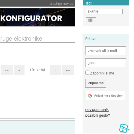
Išči:
Zadnje novice
druge elektronike
Prijava
191
/ 194
««
«
»
»»
Zapomni si me
nov uporabnik
pozabili geslo?