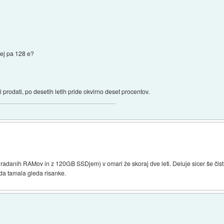
jej pa 128 e?
i prodati, po desetih letih pride okvirno deset procentov.
adanih RAMov in z 120GB SSDjem) v omari že skoraj dve leti. Deluje sicer še čist 
da tamala gleda risanke.