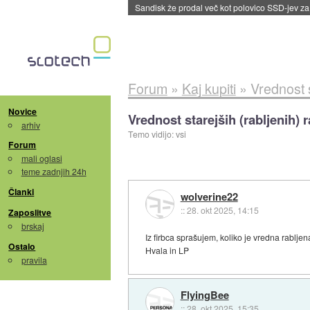
Tajvan in Južna Koreja po izvozu prvikrat pre
Forum
»
Kaj kupiti
»
Vrednost s
Novice
Vrednost starejših (rabljenih)
arhiv
Temo vidijo: vsi
Forum
mali oglasi
teme zadnjih 24h
Članki
wolverine22
::
28. okt 2025, 14:15
Zaposlitve
brskaj
Iz firbca sprašujem, koliko je vredna rablj
Ostalo
Hvala in LP
pravila
FlyingBee
::
28. okt 2025, 15:35