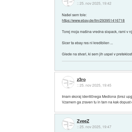
::
25. nov 2025, 19:42
Našel sem tole:
https://www.ebay.de/itm/293951416718
Torej moja mašina vredna sixpack, rami v n
Sicer ta ebay res ni kredibilen ...
Glede na stvari, ki sem jih uspel v preteklost
z3ro
::
25. nov 2025, 19:45
Imam skoraj identičnega Mediona (brez upgr
Vzamem ga zraven tu in tam na kak dopust 
ZveeZ
::
25. nov 2025, 19:47