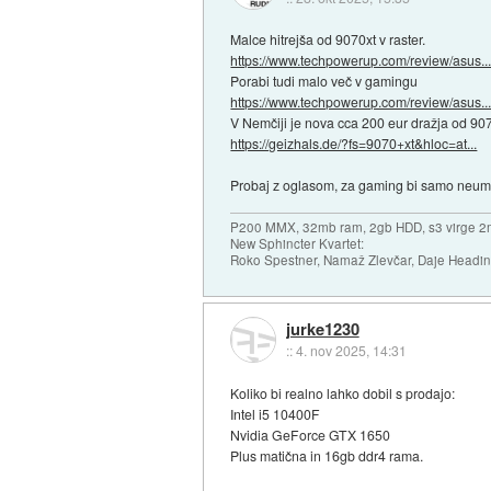
Malce hitrejša od 9070xt v raster.
https://www.techpowerup.com/review/asus..
Porabi tudi malo več v gamingu
https://www.techpowerup.com/review/asus..
V Nemčiji je nova cca 200 eur dražja od 907
https://geizhals.de/?fs=9070+xt&hloc=at...
Probaj z oglasom, za gaming bi samo neumnež
P200 MMX, 32mb ram, 2gb HDD, s3 virge 2
New Sphincter Kvartet:
Roko Spestner, Namaž Zlevčar, Daje Headi
jurke1230
::
4. nov 2025, 14:31
Koliko bi realno lahko dobil s prodajo:
Intel i5 10400F
Nvidia GeForce GTX 1650
Plus matična in 16gb ddr4 rama.