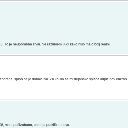
. To je neuporabna stvar. Ne razumem ljudi kako niso malo bolj realni.
r draga, sploh če je dobavljiva. Za koliko se mi dejansko splača kupiti nov enkra
S8, malo poškrabano, baterija praktično nova.