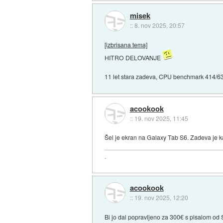
misek
::
8. nov 2025, 20:57
[izbrisana tema]
HITRO DELOVANJE
11 let stara zadeva, CPU benchmark 414/638
acookook
::
19. nov 2025, 11:45
Šel je ekran na Galaxy Tab S6. Zadeva je ka
.
acookook
::
19. nov 2025, 12:20
Bi jo dal popravljeno za 300€ s pisalom od 