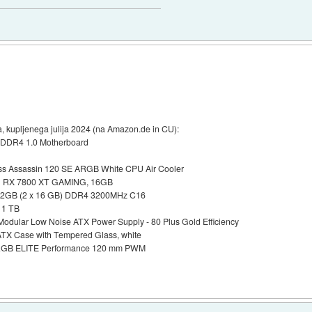
a, kupljenega julija 2024 (na Amazon.de in CU):
X DDR4 1.0 Motherboard
rless Assassin 120 SE ARGB White CPU Air Cooler
eon RX 7800 XT GAMING, 16GB
 32GB (2 x 16 GB) DDR4 3200MHz C16
 1 TB
 Modular Low Noise ATX Power Supply - 80 Plus Gold Efficiency
 ATX Case with Tempered Glass, white
120 RGB ELITE Performance 120 mm PWM