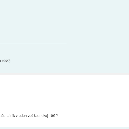
b 19:20
)
 računalnik vreden več kot nekaj 10€ ?