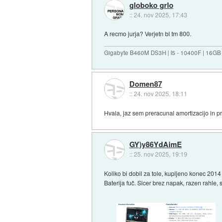
globoko grlo
::
24. nov 2025, 17:43
A recmo jurja? Verjetn bl tm 800.
Gigabyte B460M DS3H | I5 - 10400F | 16GB
Domen87
::
24. nov 2025, 18:11
Hvala, jaz sem preracunal amortizacijo in 
GY)y86YdAimE
::
25. nov 2025, 19:19
Koliko bi dobil za tole, kupljeno konec 20
Baterija fuč. Sicer brez napak, razen rahle