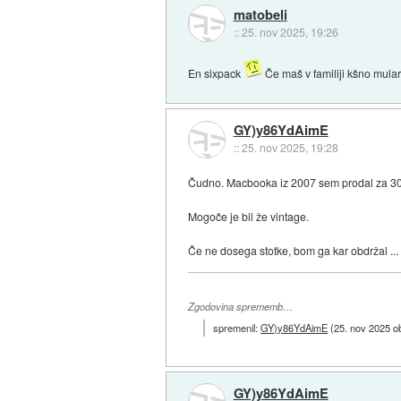
matobeli
::
25. nov 2025, 19:26
En sixpack
Če maš v familiji kšno mulari
GY)y86YdAimE
::
25. nov 2025, 19:28
Čudno. Macbooka iz 2007 sem prodal za 30 
Mogoče je bil že vintage.
Če ne dosega stotke, bom ga kar obdržal ...
Zgodovina sprememb…
spremenil:
GY)y86YdAimE
(
25. nov 2025 o
GY)y86YdAimE