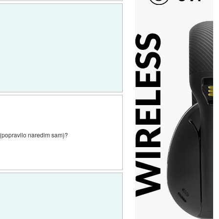
n (popravilo naredim sam)?