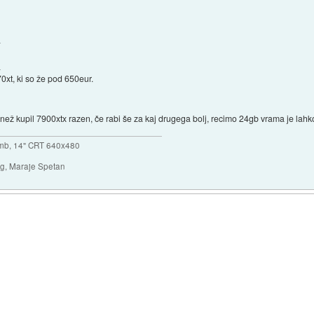
.
.
0xt, ki so že pod 650eur.
 kupil 7900xtx razen, če rabi še za kaj drugega bolj, recimo 24gb vrama je lahko 
mb, 14" CRT 640x480
ng, Maraje Spetan