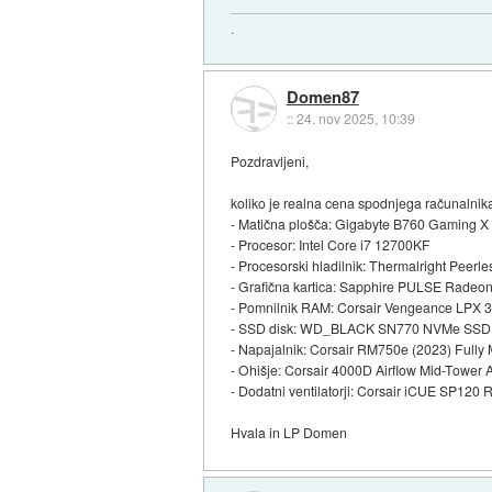
.
Domen87
::
24. nov 2025, 10:39
Pozdravljeni,
koliko je realna cena spodnjega računalnik
- Matična plošča: Gigabyte B760 Gaming 
- Procesor: Intel Core i7 12700KF
- Procesorski hladilnik: Thermalright Pee
- Grafična kartica: Sapphire PULSE Rad
- Pomnilnik RAM: Corsair Vengeance LPX
- SSD disk: WD_BLACK SN770 NVMe SSD
- Napajalnik: Corsair RM750e (2023) Fully
- Ohišje: Corsair 4000D Airflow Mid-Tower
- Dodatni ventilatorji: Corsair iCUE SP
Hvala in LP Domen