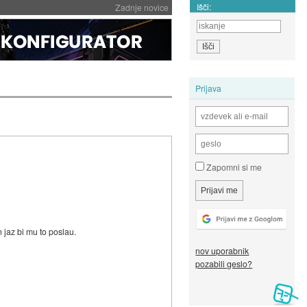
Išči:
Zadnje novice
Prijava
Zapomni si me
 jaz bi mu to poslau.
nov uporabnik
pozabili geslo?