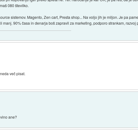
 imaš 080 številko.
ource sistemov. Magento, Zen cart, Presta shop... Na voljo jih je miljon. Je pa pamet
i manj. 90% časa in denarja boš zapravil za marketing, podporo strankam, razvoj p
neda več pisat.
govino ane?