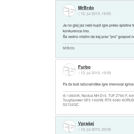
MrBrdo
::
12. jul 2010, 19:55
Ja no glej jaz nebi kupil igre preko spletne 
konkurenca imo.
Še vedno mislim da kaj prav "pro" gospod ne
MrBrdo
Furbo
::
12. jul 2010, 19:59
Pa če boš računalniške igre imenoval Igrice 
i5-13600K, Noctua NH-D15, TUF Z790-F, 
Toughpower GF3 1000W, RTX 5080 AORUS
S2722QC
Vprašaj
::
12. jul 2010, 20:05