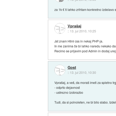
za 1k € ti lahko zrihtam konkretno izdelavo 
Vprašaj
::
13. jul 2010, 10:25
Jst znam Html css in nekaj PHP-ja.
In me zanima če bi lahko naredu nekako da 
Recimo se prijavim pod Admin in dodaj urej
Gost
::
13. jul 2010, 10:30
Vprašaj, a veš, da moraš imeti za spletno tr
- odprto dejavnost
- ustrezno izobrazbo
Tudi, da si polnoleten, ne bi bilo slabo. Izd