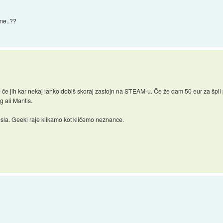
ine..??
 če jih kar nekaj lahko dobiš skoraj zastojn na STEAM-u. Če že dam 50 eur za špil
g ali Mantis.
esla. Geeki raje klikamo kot kličemo neznance.