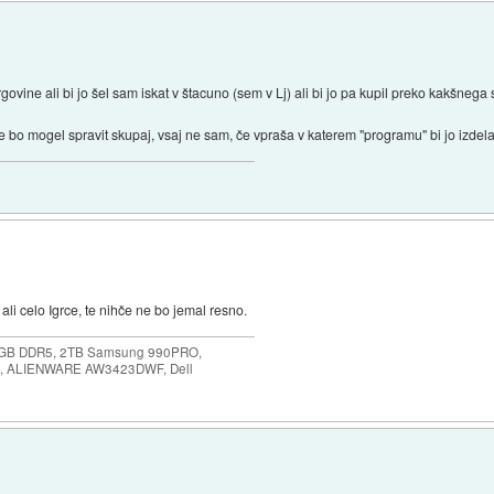
trgovine ali bi jo šel sam iskat v štacuno (sem v Lj) ali bi jo pa kupil preko kakšnega
 bo mogel spravit skupaj, vsaj ne sam, če vpraša v katerem "programu" bi jo izdela
ali celo Igrce, te nihče ne bo jemal resno.
64GB DDR5, 2TB Samsung 990PRO,
, ALIENWARE AW3423DWF, Dell