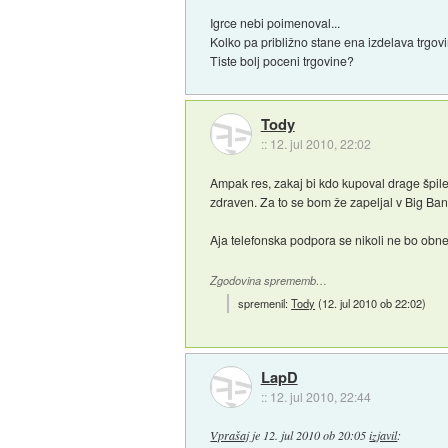
Igrce nebi poimenoval...
Kolko pa približno stane ena izdelava trgov
Tiste bolj poceni trgovine?
Tody
::
12. jul 2010, 22:02
Ampak res, zakaj bi kdo kupoval drage špile
zdraven. Za to se bom že zapeljal v Big Ban
Aja telefonska podpora se nikoli ne bo obn
Zgodovina sprememb…
spremenil:
Tody
(
12. jul 2010 ob 22:02
)
LapD
::
12. jul 2010, 22:44
Vprašaj
je
12. jul 2010 ob 20:05
izjavil
: