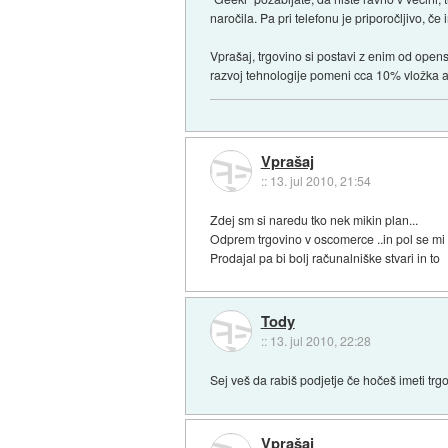
naročila. Pa pri telefonu je priporočljivo, če
Vprašaj, trgovino si postavi z enim od opens
razvoj tehnologije pomeni cca 10% vložka al
Vprašaj
::
13. jul 2010, 21:54
Zdej sm si naredu tko nek mikin plan...
Odprem trgovino v oscomerce ..in pol se mi 
Prodajal pa bi bolj računalniške stvari in to
Tody
::
13. jul 2010, 22:28
Sej veš da rabiš podjetje če hočeš imeti tr
Vprašaj