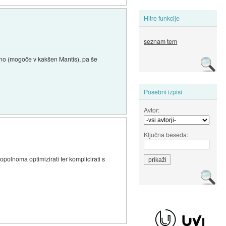
Hitre funkcije
seznam tem
ovino (mogoče v kakšen Mantis), pa še
Posebni izpisi
Avtor:
Ključna beseda:
polnoma optimizirati ter komplicirati s