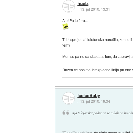
huelz
::
13. jul 2010, 13:31
Alo! Pa te fore...
Ti bi sprejemal telefonska naročila, ker se t
tem?
Men se pa ne da ubadat s tem, da zapravlja
Razen ce bos mel brezplacno linijo pa eno s
IceIceBaby
::
13. jul 2010, 19:34
Aja telefonska podpora se nikoli ne bo ob
"Geeki" pozabljate, da niste ravno v večini, 