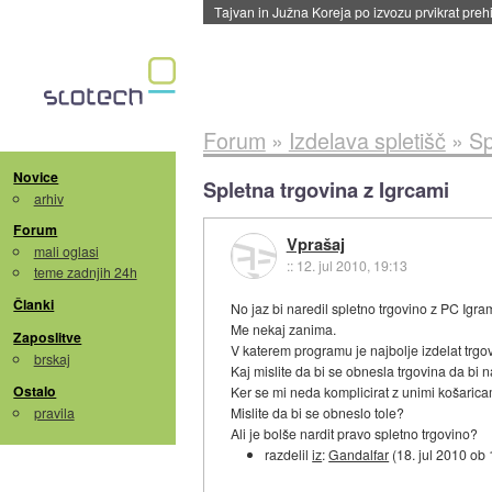
Tajvan in Južna Koreja po izvozu prvikrat pre
Forum
»
Izdelava spletišč
»
Sp
Novice
Spletna trgovina z Igrcami
arhiv
Forum
Vprašaj
mali oglasi
::
12. jul 2010, 19:13
teme zadnjih 24h
Članki
No jaz bi naredil spletno trgovino z PC Igrami
Me nekaj zanima.
Zaposlitve
V katerem programu je najbolje izdelat trgo
brskaj
Kaj mislite da bi se obnesla trgovina da bi 
Ostalo
Ker se mi neda komplicirat z unimi košaricami
pravila
Mislite da bi se obneslo tole?
Ali je bolše nardit pravo spletno trgovino?
razdelil
iz
:
Gandalfar
(
18. jul 2010 ob