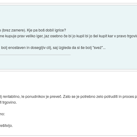
u (brez zamere). Kje pa boš dobil igrice?
e kupuje prav veliko iger, jaz osebno če bi jo kupil bi jo šel kupit kar v pravo trg
lj enostaven in dosegljiv cilj, saj izgleda da si še bolj "svež"...
rentabilno, le ponudnikov je preveč. Zato se je potrebno zelo potruditi in proces po
i trgovino.
no:
ešitvijo.