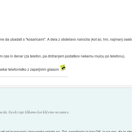
i ne da ubadati s "kosaricami". A dela z obdelavo narocila (kot so, hm, najmanj osebn
m cas in denar (za telefon, pa drdranjem podatkov nekemu mulcu po telefonu).
eksi telefonistko z zapeljivim glasom
nesla. Geeki raje klikamo kot kličemo neznance.
tudi pri kupovanju iger preko spleta ne. Tel. naročanje je kar OK, je pa res, da je 