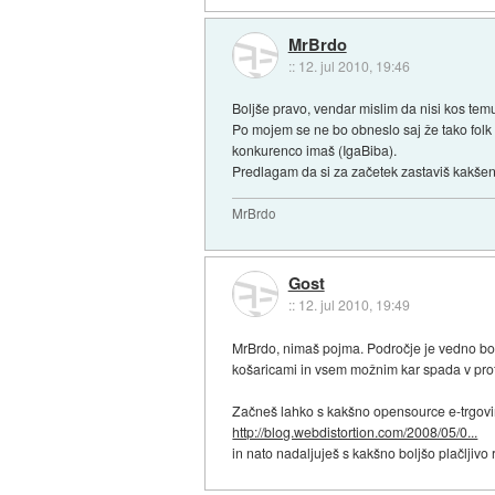
MrBrdo
::
12. jul 2010, 19:46
Boljše pravo, vendar mislim da nisi kos tem
Po mojem se ne bo obneslo saj že tako folk n
konkurenco imaš (IgaBiba).
Predlagam da si za začetek zastaviš kakšen bo
MrBrdo
Gost
::
12. jul 2010, 19:49
MrBrdo, nimaš pojma. Področje je vedno bolj 
košaricami in vsem možnim kar spada v prof
Začneš lahko s kakšno opensource e-trgovi
http://blog.webdistortion.com/2008/05/0...
in nato nadaljuješ s kakšno boljšo plačljivo r