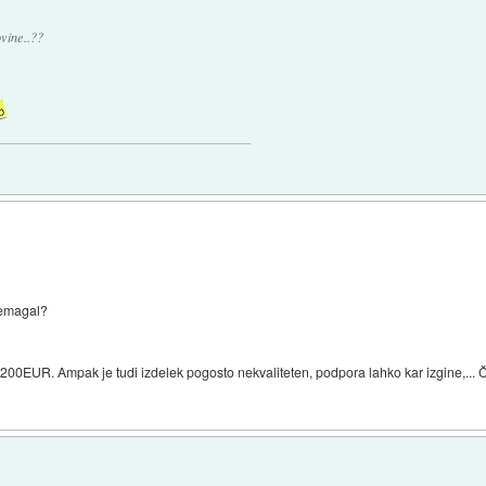
ovine..??
remagal?
 200EUR. Ampak je tudi izdelek pogosto nekvaliteten, podpora lahko kar izgine,... Č