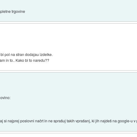
spletne trgovine
bi pol na stran dodajau izdelke.
am in to.. Kako bi to naredu??
govino:
elaj si najprej poslovni načrt in ne sprašuj takih vprašanj, ki jih najdeš na google-u 