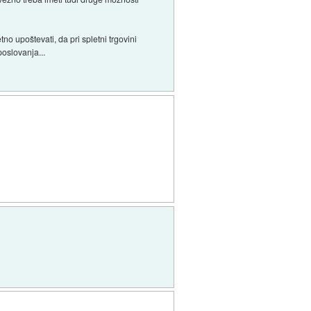
no upoštevati, da pri spletni trgovini
oslovanja...