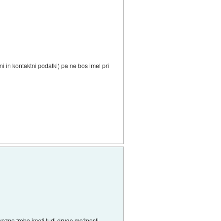
i in kontaktni podatki) pa ne bos imel pri
obvezno treba imeti tudi druge možnosti