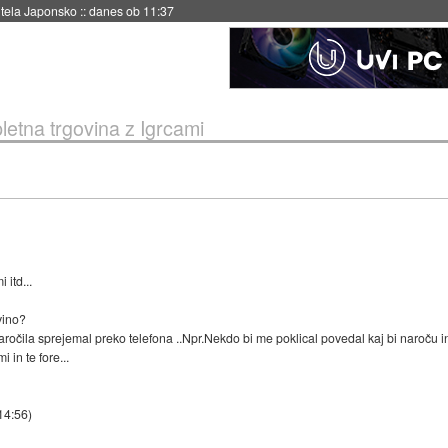
hitela Japonsko
::
danes ob 11:37
letna trgovina z Igrcami
 itd...
vino?
naročila sprejemal preko telefona ..Npr.Nekdo bi me poklical povedal kaj bi naroču in
 in te fore...
 14:56
)