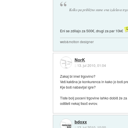
Kolko pa približno stane ena izdelava trg
Eni se zdilajo za 500€, drugi za par 10k€
web&motion designer
NorK
::
13. jul 2010, 01:04
Zakaj bi imel trgovino?
Veš kakšna je konkurenca in kako jo boš p
Kje boš nabavljal igre?
Tiste bolj poceni trgovine lahko dobiš že za
odšteti nekaj tisoč evrov.
bdoxx
::
13. jul 2010, 10:00