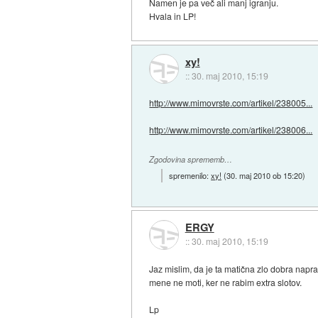
Namen je pa več ali manj igranju.
Hvala in LP!
xy!
::
30. maj 2010, 15:19
http://www.mimovrste.com/artikel/238005...
http://www.mimovrste.com/artikel/238006...
Zgodovina sprememb…
spremenilo:
xy!
(
30. maj 2010 ob 15:20
)
ERGY
::
30. maj 2010, 15:19
Jaz mislim, da je ta matična zlo dobra napr
mene ne moti, ker ne rabim extra slotov.
Lp