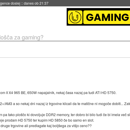
igence doslej
::
danes ob 21:37
lošča za gaming?
m II X4 965 BE, 650W napajalnik, nekaj časa nazaj pa tudi ATI HD 5750.
a so nekaj dni nazaj iz trgovine klicali da te matične ni mogoče dobiti... Zato
 pa tako ploščo ki dovoljuje DDR2 memory, ter dobro bi bilo tudi če bi imela več sl
neje prodam HD 5750 ter kupim HD 5850 če bo samo en slot.
z druge trgovine ali predlagate kaj boljšega za višjo ceno??