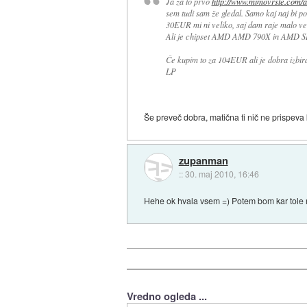
Ja za to prvo
http://www.mimovrste.com/ar
sem tudi sam že gledal. Samo kaj naj bi pom
30EUR mi ni veliko, saj dam raje malo več 
Ali je chipset AMD AMD 790X in AMD SB
Če kupim to za 104EUR ali je dobra izbir
LP
Še preveč dobra, matična ti nič ne prispeva
zupanman
::
30. maj 2010, 16:46
Hehe ok hvala vsem =) Potem bom kar tole 
Vredno ogleda ...