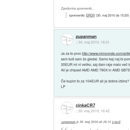
Zgodovina sprememb…
spremenilo:
ERGY
(
30. maj 2010 ob 15:20
)
zupanman
::
30. maj 2010, 16:31
Ja za to prvo
http://www.mimovrste.com/artik
sem tudi sam že gledal. Samo kaj naj bi pomen
30EUR mi ni veliko, saj dam raje malo več in
Ali je chipset AMD AMD 790X in AMD SB750
Če kupim to za 104EUR ali je dobra izbira?
LP
cinkaCR7
::
30. maj 2010, 16:42
zupanman
je
30. maj 2010 ob 16:31
izjavil
: