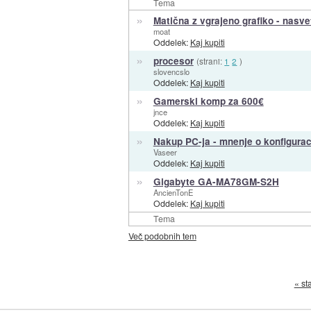
Tema
»
Matična z vgrajeno grafiko - nasve
moat
Oddelek:
Kaj kupiti
»
procesor
(strani:
1
2
)
slovencslo
Oddelek:
Kaj kupiti
»
Gamerski komp za 600€
jnce
Oddelek:
Kaj kupiti
»
Nakup PC-ja - mnenje o konfiguraci
Vaseer
Oddelek:
Kaj kupiti
»
Gigabyte GA-MA78GM-S2H
AncienTonE
Oddelek:
Kaj kupiti
Tema
Več podobnih tem
« st