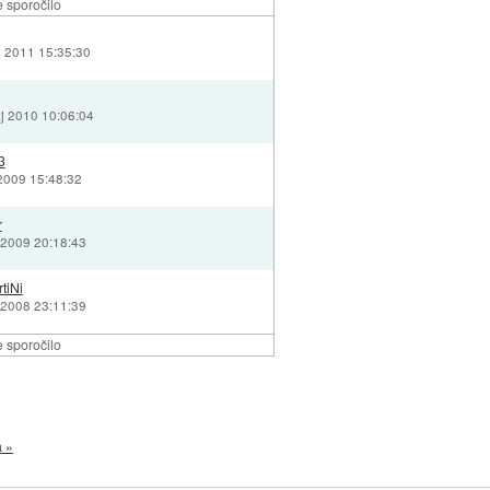
 sporočilo
n 2011 15:35:30
j 2010 10:06:04
3
 2009 15:48:32
r
 2009 20:18:43
tiNi
 2008 23:11:39
 sporočilo
a »