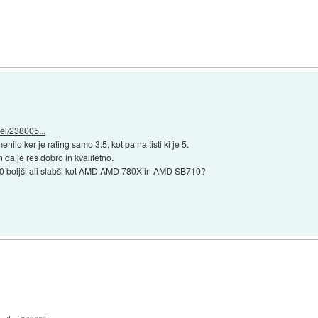
el/238005...
ilo ker je rating samo 3.5, kot pa na tisti ki je 5.
 da je res dobro in kvalitetno.
 boljši ali slabši kot AMD AMD 780X in AMD SB710?