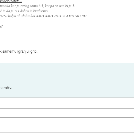
tikel/238005...
enilo ker je rating samo 3.5, kot pa na tisti ki je 5.
in da je res dobro in kvalitetno.
750 boljši ali slabši kot AMD AMD 780X in AMD SB710?
a?
 k samemu igranju igric.
naročiv.