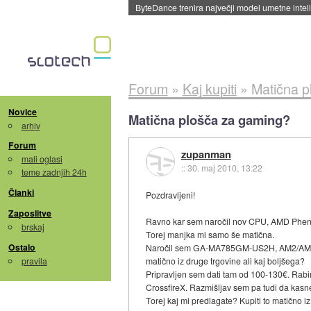
ByteDance trenira največji model umetne intel
Forum
»
Kaj kupiti
»
Matična p
Novice
Matična plošča za gaming?
arhiv
Forum
zupanman
mali oglasi
::
30. maj 2010, 13:22
teme zadnjih 24h
Članki
Pozdravljeni!
Zaposlitve
Ravno kar sem naročil nov CPU, AMD Pheno
brskaj
Torej manjka mi samo še matična.
Ostalo
Naročil sem GA-MA785GM-US2H, AM2/AM2+/AM3 
pravila
matično iz druge trgovine ali kaj boljšega?
Pripravljen sem dati tam od 100-130€. Rabim
CrossfireX. Razmišljav sem pa tudi da kas
Torej kaj mi predlagate? Kupiti to matično i