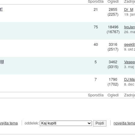
Sporočila
Ogledi
Zadnje
t!
21
2855
Dr_M
(2257)
19. ja
75
18496
IvoJan
(16767)
26. ma
40
3316
geek9
(2517)
9. okt
ji
5
3462
Vasee
(3315)
3. maj
7
1790
DJ Mar
(1702)
8. dec
Sporočila
Ogledi
Zadnje
arejša tema
oddelek:
novejša tem