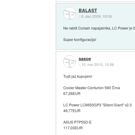
BALAST
::
6. dec 2009, 18:09
Ne rabiš Corsair napajalnika, LC Power je či
Super konfiguracija!
sasoe
::
15. nov 2010, 15:06
Tudi jaz kupujem!
Cooler Master Centurion 590 Črna
67,26EUR
LC Power LC6650GP3 "Silent Giant" v2.3
49,77EUR
ASUS P7P55D-E
117,03EUR