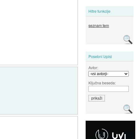
Hitre funkcije
seznam tem
Posebni izpisi
Avtor:
Ključna beseda: