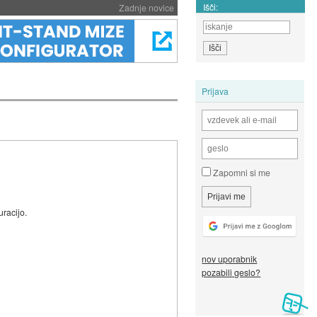
Išči:
Zadnje novice
Prijava
Zapomni si me
uracijo.
nov uporabnik
pozabili geslo?