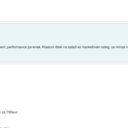
ceni, performance pa enak. Klasicni diski na sata3 so marketinski nateg. ce nimas 
C za 795eur.