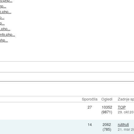
o.php...
p...
.php...
...
...
.php...
nfo.php...
hp...
Sporočila
Ogledi
Zadnje sp
27
10352
TOP
(9871)
29. okt 2
14
2062
rutifruti
(785)
21. mar 2