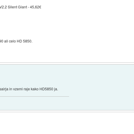
2 Silent Giant - 45,62€
90 ali celo HD 5850.
sairja in vzemi raje kako HD5850 ja.