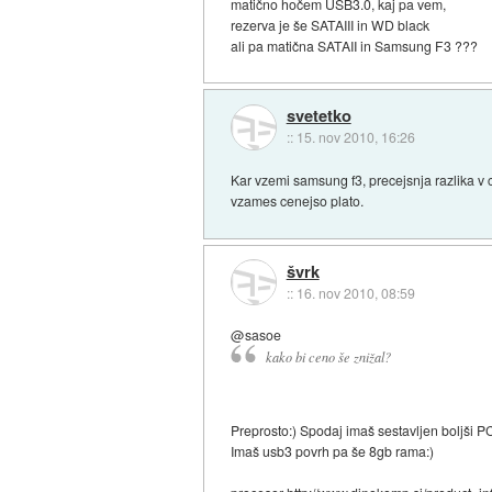
matično hočem USB3.0, kaj pa vem,
rezerva je še SATAIII in WD black
ali pa matična SATAII in Samsung F3 ???
svetetko
::
15. nov 2010, 16:26
Kar vzemi samsung f3, precejsnja razlika v 
vzames cenejso plato.
švrk
::
16. nov 2010, 08:59
@sasoe
kako bi ceno še znižal?
Preprosto:) Spodaj imaš sestavljen boljši P
Imaš usb3 povrh pa še 8gb rama:)