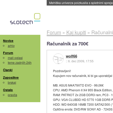
Mehiška univerza poizkusila s spletnimi sprejem
Forum
»
Kaj kupiti
»
Računalni
Novice
Računalnik za 700€
arhiv
Forum
wolf66
mali oglasi
::
6. dec 2009, 17:55
teme zadnjih 24h
Članki
Pozdravljeni!
Kupujem nov računalnik, ki bi ga uporabljal 
Zaposlitve
brskaj
MB: ASUS M4A79XTD EVO - 99,06€
Ostalo
CPU: AMD Phenom II X4 955 Black Edition,
pravila
RAM: PATRIOT 2x 2GB DDR3 ram, PC3 - 10
GPU: VGA CLUB3D HD 5770 1GB DDR5 PC
HDD: WD 640GB 16MB 7200 SATA2/300 ( 
Optična enota: DVD/RW SONY AD - 7243S