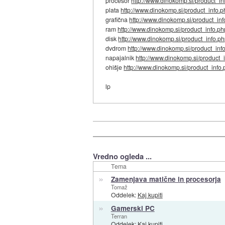
procesor
http://www.dinokomp.si/product_inf
plata
http://www.dinokomp.si/product_info.ph
grafična
http://www.dinokomp.si/product_info
ram
http://www.dinokomp.si/product_info.php
disk
http://www.dinokomp.si/product_info.php
dvdrom
http://www.dinokomp.si/product_info
napajalnik
http://www.dinokomp.si/product_i
ohišje
http://www.dinokomp.si/product_info.p
lp
Vredno ogleda ...
Tema
»
Zamenjava matične in procesorja
Tomaž
Oddelek:
Kaj kupiti
»
Gamerski PC
Terran
Oddelek:
Kaj kupiti