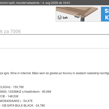
nimi izpiti, rezultat katastrofa
::
4. avg 2026 ob 19:41
k za 700€
za igre, filme in internet. Malo sem že gledal po forumu in sestavil naslednjo konfig
 3,2GHz - 150,76€
600, 1333MHZ s hladilnikom - 90,56€
IE - 148,53€
WD6400AAKS ) - 54,47€
 - OB SATA BULK BLACK - 24,78€