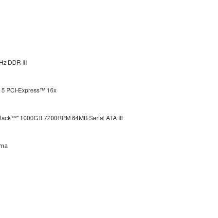
z DDR III
5 PCI-Express™ 16x
Black™" 1000GB 7200RPM 64MB Serial ATA III
rna