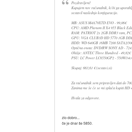
Pozdravljeni!
Kupujem nov računalnik, ki bi ga uporablja
sestavil naslednjo konfiguracijo.
MB: ASUS M4A79XTD EVO - 99,06€
CPU: AMD Phenom II X4 955 Black Editi
RAM: PATRIOT 2x 2GB DDR3 ram, PC3 - 
GPU: VGA CLUB3D HD 5770 1GB DDR5
HDD: WD 640GB 16MB 7200 SATA2/300 
Optična enota: DVD/RW SONY AD - 724
Ohišje: ANTEC Three Hundred - 49,82€
PSU: LC Power LC6550GP2 - 550W/14cm V
Skupaj: 663,61 € (sestavi.si)
Za računalnik sem pripravljen dati do 700
Zanima me še če se mi splača kupiti HD 
Hvala za odgovore.
zlo dobro...
če je dnar še 5850.