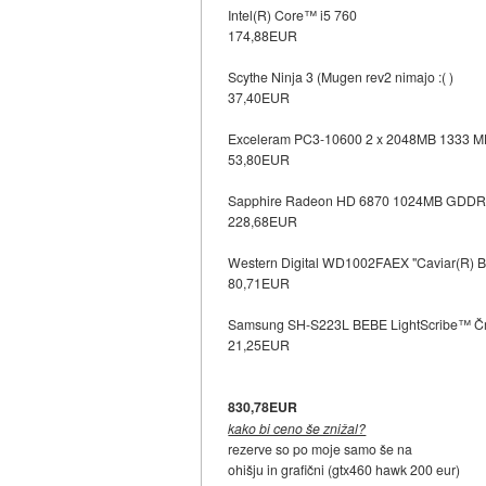
Intel(R) Core™ i5 760
174,88EUR
Scythe Ninja 3 (Mugen rev2 nimajo :( )
37,40EUR
Exceleram PC3-10600 2 x 2048MB 1333 MH
53,80EUR
Sapphire Radeon HD 6870 1024MB GDDR 
228,68EUR
Western Digital WD1002FAEX "Caviar(R) 
80,71EUR
Samsung SH-S223L BEBE LightScribe™ Č
21,25EUR
830,78EUR
kako bi ceno še znižal?
rezerve so po moje samo še na
ohišju in grafični (gtx460 hawk 200 eur)