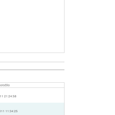
oročilo
011 21:24:58
011 11:34:25