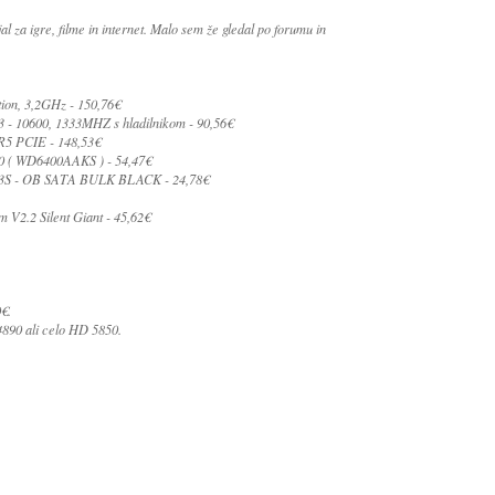
l za igre, filme in internet. Malo sem že gledal po forumu in
on, 3,2GHz - 150,76€
10600, 1333MHZ s hladilnikom - 90,56€
 PCIE - 148,53€
( WD6400AAKS ) - 54,47€
3S - OB SATA BULK BLACK - 24,78€
2.2 Silent Giant - 45,62€
€.
4890 ali celo HD 5850.