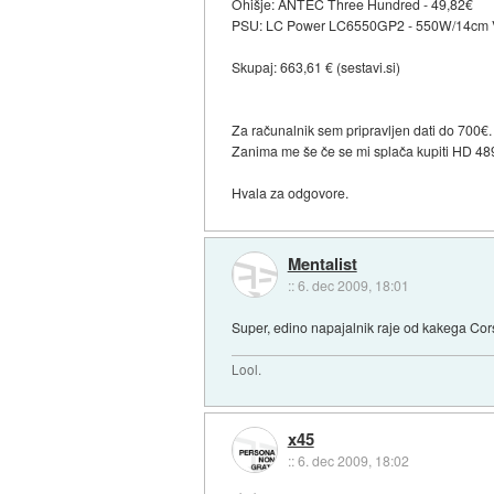
Ohišje: ANTEC Three Hundred - 49,82€
PSU: LC Power LC6550GP2 - 550W/14cm V2.
Skupaj: 663,61 € (sestavi.si)
Za računalnik sem pripravljen dati do 700€.
Zanima me še če se mi splača kupiti HD 48
Hvala za odgovore.
Mentalist
::
6. dec 2009, 18:01
Super, edino napajalnik raje od kakega Cor
Lool.
x45
::
6. dec 2009, 18:02