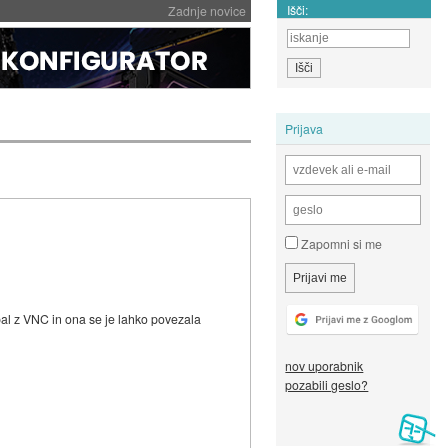
Išči:
Zadnje novice
Prijava
Zapomni si me
obal z VNC in ona se je lahko povezala
nov uporabnik
pozabili geslo?