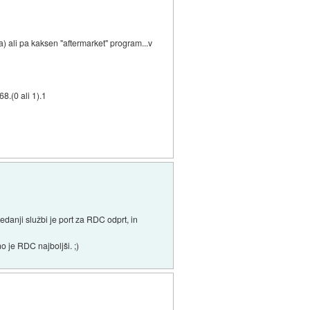
) ali pa kaksen "aftermarket" program...v
8.(0 ali 1).1
edanji službi je port za RDC odprt, in
 je RDC najboljši. ;)