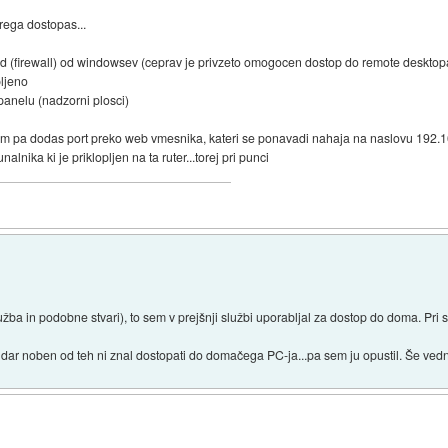
erega dostopas...
zid (firewall) od windowsev (ceprav je privzeto omogocen dostop do remote desktopa
pljeno
panelu (nadzorni plosci)
, tam pa dodas port preko web vmesnika, kateri se ponavadi nahaja na naslovu 192.16
nika ki je priklopljen na ta ruter...torej pri punci
užba in podobne stvari), to sem v prejšnji službi uporabljal za dostop do doma. Pri s
 noben od teh ni znal dostopati do domačega PC-ja...pa sem ju opustil. Še vedno