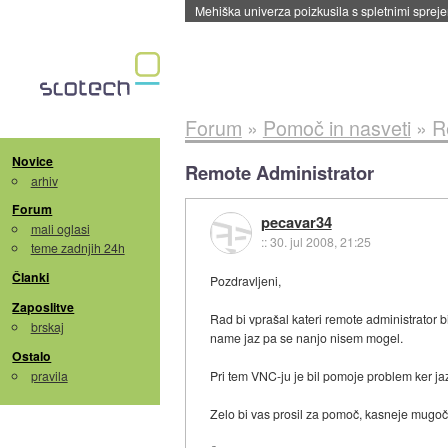
Mehiška univerza poizkusila s spletnimi sprejem
Forum
»
Pomoč in nasveti
»
R
Novice
Remote Administrator
arhiv
Forum
pecavar34
mali oglasi
::
30. jul 2008, 21:25
teme zadnjih 24h
Članki
Pozdravljeni,
Zaposlitve
Rad bi vprašal kateri remote administrator 
brskaj
name jaz pa se nanjo nisem mogel.
Ostalo
pravila
Pri tem VNC-ju je bil pomoje problem ker ja
Zelo bi vas prosil za pomoč, kasneje mugoče