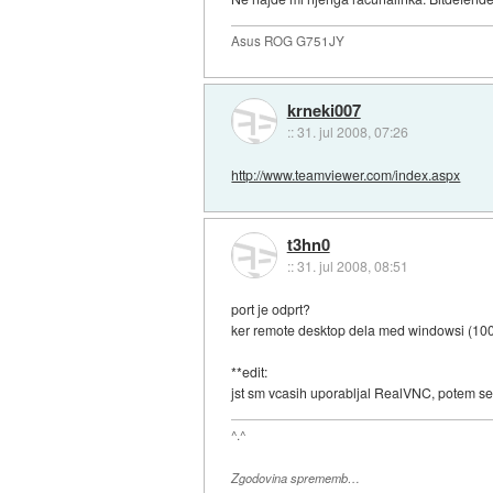
Asus ROG G751JY
krneki007
::
31. jul 2008, 07:26
http://www.teamviewer.com/index.aspx
t3hn0
::
31. jul 2008, 08:51
port je odprt?
ker remote desktop dela med windowsi (100
**edit:
jst sm vcasih uporabljal RealVNC, potem s
^.^
Zgodovina sprememb…