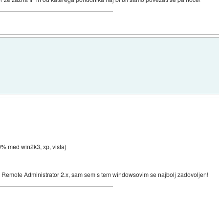
% med win2k3, xp, vista)
e Remote Administrator 2.x, sam sem s tem windowsovim se najbolj zadovoljen!