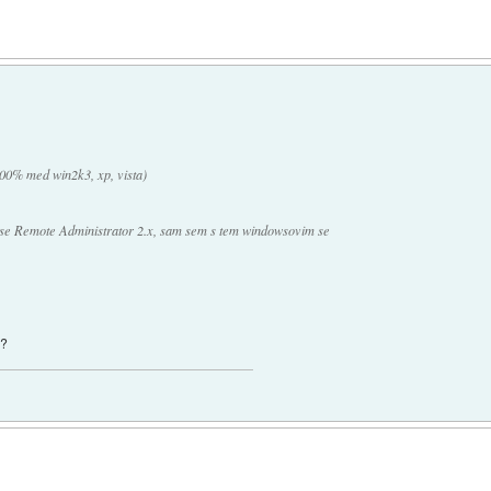
00% med win2k3, xp, vista)
 se Remote Administrator 2.x, sam sem s tem windowsovim se
e?