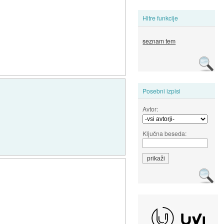
Hitre funkcije
seznam tem
Posebni izpisi
Avtor:
Ključna beseda: