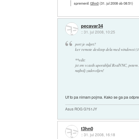
spremenil:
t3hn0
(
31. jul 2008 ob 08:51
)
pecavar34
::
31. jul 2008, 10:25
port je odprt?
ker remote desktop dela med windowsi (1
**edit:
jst sm vcasih uporabljal RealVNC, potem
najbolj zadovoljen!
Uf to pa nimam pojma. Kako se ga pa odpr
Asus ROG G751JY
t3hn0
::
31. jul 2008, 16:18