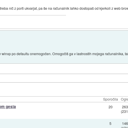
ti treba nič z porti ukvarjat, pa še na računalnik lahko dostopaš od kjerkoli z web br
v winxp po defaultu onemogočen. Omogočiš ga v lastnostih mojega računalnika, ta
Sporočila
Ogle
om gesla
20
26
(231
5
14
(131