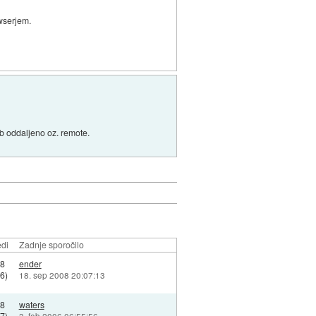
owserjem.
b oddaljeno oz. remote.
di
Zadnje sporočilo
38
ender
6)
18. sep 2008 20:07:13
68
waters
7)