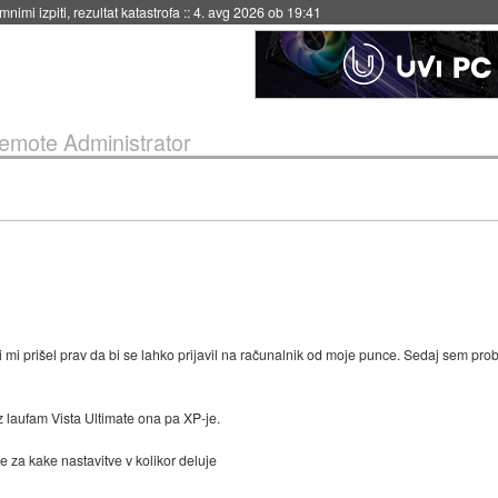
nimi izpiti, rezultat katastrofa
::
4. avg 2026 ob 19:41
emote Administrator
bi mi prišel prav da bi se lahko prijavil na računalnik od moje punce. Sedaj sem pr
z laufam Vista Ultimate ona pa XP-je.
 za kake nastavitve v kolikor deluje