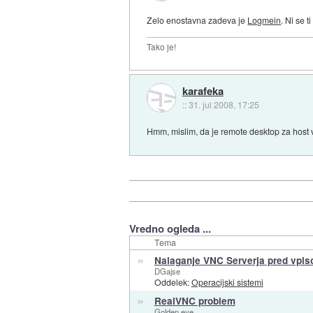
Zelo enostavna zadeva je
Logmein
. Ni se 
Tako je!
karafeka
::
31. jul 2008, 17:25
Hmm, mislim, da je remote desktop za host 
Vredno ogleda ...
Tema
»
Nalaganje VNC Serverja pred vpis
DGajse
Oddelek:
Operacijski sistemi
»
RealVNC problem
Golden eye