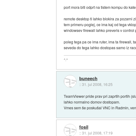
port mora biti odprt na tistem kompu do kat
remote desktop ti lahko blokira za pozarni 
tem primeru poglej, ce ima kaj od tega vklo
windowsev firewall lahko preveris v control 
poleg tega pa ce ima ruter, ima ta firewall
seveda do tega lahko dostopas samo iz racunal
^.^
buneech
::
31. jul 2008, 16:25
TeamViewer pride prav pri zaprtih portih (sl
lahko normalno domov dostopam.
Vmes sem še poskušal VNC in Radmin, vendar
fosil
::
31. jul 2008, 17:19