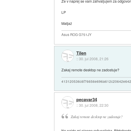
Že v naprej se vam zahvaljujem za odgovo
LP
Matjaž
Asus ROG G751JY
Tilen
::
30. jul 2008, 21:26
Zakaj remote desktop ne zadostuje?
413120536c6f76656e696a612c20642e64
pecavar34
::
30. jul 2008, 22:30
Zakaj remote desktop ne zadostuje?
Ne najde mi njenga računalinka. Bitdefende