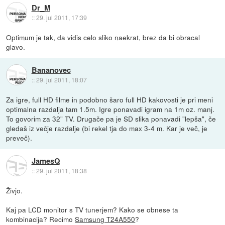
Dr_M
::
29. jul 2011, 17:39
Optimum je tak, da vidis celo sliko naekrat, brez da bi obracal
glavo.
Bananovec
::
29. jul 2011, 18:07
Za igre, full HD filme in podobno šaro full HD kakovosti je pri meni
optimalna razdalja tam 1.5m. Igre ponavadi igram na 1m oz. manj.
To govorim za 32" TV. Drugače pa je SD slika ponavadi "lepša", če
gledaš iz večje razdalje (bi rekel tja do max 3-4 m. Kar je več, je
preveč).
JamesQ
::
29. jul 2011, 18:38
Živjo.
Kaj pa LCD monitor s TV tunerjem? Kako se obnese ta
kombinacija? Recimo
Samsung T24A550
?