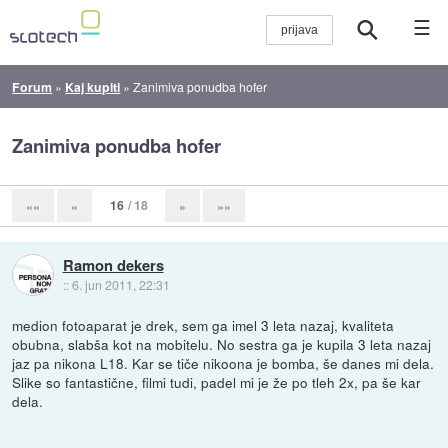
☰
Forum
»
Kaj kupiti
»
Zanimiva ponudba hofer
Zanimiva ponudba hofer
16
/ 18
««
«
»
»»
Ramon dekers
::
6. jun 2011, 22:31
medion fotoaparat je drek, sem ga imel 3 leta nazaj, kvaliteta
obubna, slabša kot na mobitelu. No sestra ga je kupila 3 leta nazaj
jaz pa nikona L18. Kar se tiče nikoona je bomba, še danes mi dela.
Slike so fantastične, filmi tudi, padel mi je že po tleh 2x, pa še kar
dela.