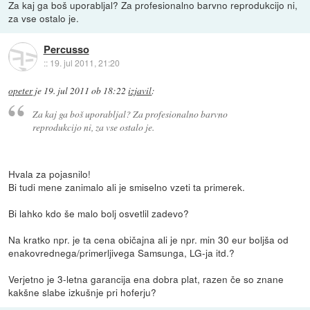
Za kaj ga boš uporabljal? Za profesionalno barvno reprodukcijo ni,
za vse ostalo je.
Percusso
::
19. jul 2011, 21:20
opeter
je
19. jul 2011 ob 18:22
izjavil
:
Za kaj ga boš uporabljal? Za profesionalno barvno
reprodukcijo ni, za vse ostalo je.
Hvala za pojasnilo!
Bi tudi mene zanimalo ali je smiselno vzeti ta primerek.
Bi lahko kdo še malo bolj osvetlil zadevo?
Na kratko npr. je ta cena običajna ali je npr. min 30 eur boljša od
enakovrednega/primerljivega Samsunga, LG-ja itd.?
Verjetno je 3-letna garancija ena dobra plat, razen če so znane
kakšne slabe izkušnje pri hoferju?