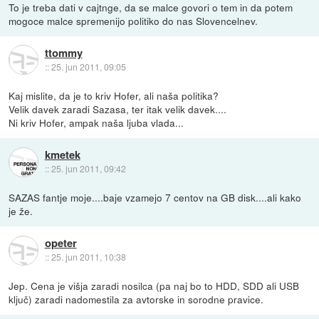
To je treba dati v cajtnge, da se malce govori o tem in da potem
mogoce malce spremenijo politiko do nas Slovencelnev.
ttommy
::
25. jun 2011, 09:05
Kaj mislite, da je to kriv Hofer, ali naša politika?
Velik davek zaradi Sazasa, ter itak velik davek....
Ni kriv Hofer, ampak naša ljuba vlada...
kmetek
::
25. jun 2011, 09:42
SAZAS fantje moje....baje vzamejo 7 centov na GB disk....ali kako
je že.
opeter
::
25. jun 2011, 10:38
Jep. Cena je višja zaradi nosilca (pa naj bo to HDD, SDD ali USB
ključ) zaradi nadomestila za avtorske in sorodne pravice.