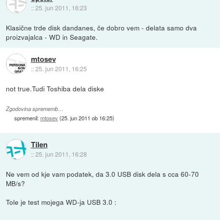
::
25. jun 2011, 16:23
Klasične trde disk dandanes, če dobro vem - delata samo dva
proizvajalca - WD in Seagate.
mtosev
::
25. jun 2011, 16:25
not true.Tudi Toshiba dela diske
Zgodovina sprememb…
spremenil:
mtosev
(
25. jun 2011 ob 16:25
)
Tilen
::
25. jun 2011, 16:28
Ne vem od kje vam podatek, da 3.0 USB disk dela s cca 60-70
MB/s?
Tole je test mojega WD-ja USB 3.0 :