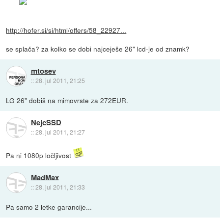
http://hofer.si/si/html/offers/58_22927...
se splača? za kolko se dobi najceješe 26" lcd-je od znamk?
mtosev
::
28. jul 2011, 21:25
LG 26" dobiš na mimovrste za 272EUR.
NejcSSD
::
28. jul 2011, 21:27
Pa ni 1080p ločljivost
MadMax
::
28. jul 2011, 21:33
Pa samo 2 letke garancije...