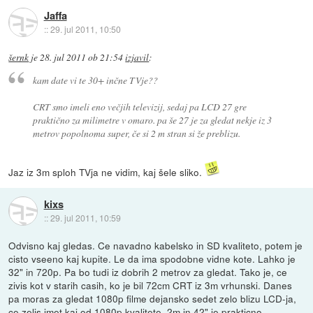
Jaffa
::
29. jul 2011, 10:50
šernk
je
28. jul 2011 ob 21:54
izjavil
:
kam date vi te 30+ inčne TVje??
CRT smo imeli eno večjih televizij, sedaj pa LCD 27 gre
praktično za milimetre v omaro. pa še 27 je za gledat nekje iz 3
metrov popolnoma super, če si 2 m stran si že preblizu.
Jaz iz 3m sploh TVja ne vidim, kaj šele sliko.
kixs
::
29. jul 2011, 10:59
Odvisno kaj gledas. Ce navadno kabelsko in SD kvaliteto, potem je
cisto vseeno kaj kupite. Le da ima spodobne vidne kote. Lahko je
32" in 720p. Pa bo tudi iz dobrih 2 metrov za gledat. Tako je, ce
zivis kot v starih casih, ko je bil 72cm CRT iz 3m vrhunski. Danes
pa moras za gledat 1080p filme dejansko sedet zelo blizu LCD-ja,
ce zelis imet kaj od 1080p kvalitete. 2m in 42" je prakticno