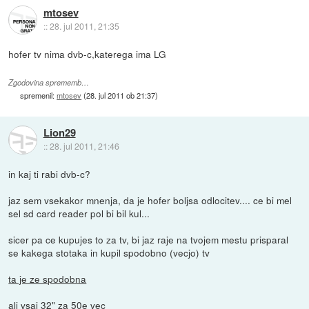
mtosev
::
28. jul 2011, 21:35
hofer tv nima dvb-c,katerega ima LG
Zgodovina sprememb…
spremenil:
mtosev
(
28. jul 2011 ob 21:37
)
Lion29
::
28. jul 2011, 21:46
in kaj ti rabi dvb-c?
jaz sem vsekakor mnenja, da je hofer boljsa odlocitev.... ce bi mel
sel sd card reader pol bi bil kul...
sicer pa ce kupujes to za tv, bi jaz raje na tvojem mestu prisparal
se kakega stotaka in kupil spodobno (vecjo) tv
ta je ze spodobna
ali vsaj
32"
za 50e vec