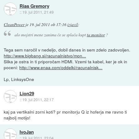
Rias Gremory
::
19. jul 2011, 21:49
CleanPower
je
19. jul 2011 ob 17:16
izjavil
:
alo mojstri mene zanima če se splača kupt
ta monitor
?
Tega sem naročil v nedeljo, dobil danes in sem zdelo zadovoljen.
http://www.bigbang.si/racunalnistvo/mon...
Slika je ostra in ti priporočam HDMI. Vzemi ta kabel, ker je ok in
poceni:
http://www.enaa.com/oddelki/racunalnisk...
Lp, LinksysOne
Lion29
::
19. jul 2011, 22:17
kaj pa vertikalni zorni koti? pr monitorju Q iz hoferja me ravno ti
najbolj motijo!
IvoJan
::
19. jul 2011, 23:04