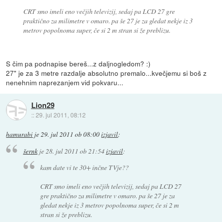
CRT smo imeli eno večjih televizij, sedaj pa LCD 27 gre
praktično za milimetre v omaro. pa še 27 je za gledat nekje iz 3
metrov popolnoma super, če si 2 m stran si že preblizu.
S čim pa podnapise bereš...z daljnogledom? :)
27" je za 3 metre razdalje absolutno premalo...kvečjemu si boš z
nenehnim naprezanjem vid pokvaru...
Lion29
::
29. jul 2011, 08:12
hamurabi
je
29. jul 2011 ob 08:00
izjavil
:
šernk
je
28. jul 2011 ob 21:54
izjavil
:
kam date vi te 30+ inčne TVje??
CRT smo imeli eno večjih televizij, sedaj pa LCD 27
gre praktično za milimetre v omaro. pa še 27 je za
gledat nekje iz 3 metrov popolnoma super, če si 2 m
stran si že preblizu.