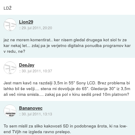
LDŽ
Lion29
::
29. jul 2011, 20:20
jaz ne morem komentirat.. ker nisem gledal drugega kot siol tv ze
kar nekaj let... zdaj pa je verjetno digitalna ponudba programov kar
v redu, ne?
DeeJay
::
30. jul 2011, 10:37
Jest mam kavč na razdalji 3,5m in 55" Sony LCD. Brez problema bi
lahko bil še večji.... stena mi dovoljuje do 65". Gledanje 30" iz 3,5m
ali več nima smisla.... zakaj pa pol v kinu sediš pred 10m platnom?
Bananovec
::
30. jul 2011, 13:13
To sem mislil za sliko kakovosti SD in podobnega šrota, ki na low-
end TVjih ne izgleda ravno prelepo.