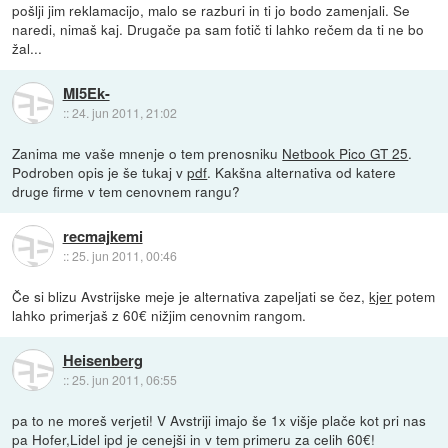
pošlji jim reklamacijo, malo se razburi in ti jo bodo zamenjali. Se
naredi, nimaš kaj. Drugače pa sam fotič ti lahko rečem da ti ne bo
žal...
MI5Ek-
::
24. jun 2011, 21:02
Zanima me vaše mnenje o tem prenosniku
Netbook Pico GT 25
.
Podroben opis je še tukaj v
pdf
. Kakšna alternativa od katere
druge firme v tem cenovnem rangu?
recmajkemi
::
25. jun 2011, 00:46
Če si blizu Avstrijske meje je alternativa zapeljati se čez,
kjer
potem
lahko primerjaš z 60€ nižjim cenovnim rangom.
Heisenberg
::
25. jun 2011, 06:55
pa to ne moreš verjeti! V Avstriji imajo še 1x višje plače kot pri nas
pa Hofer,Lidel ipd je cenejši in v tem primeru za celih 60€!