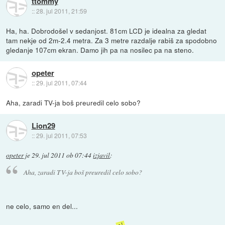
ttommy
::
28. jul 2011, 21:59
Ha, ha. Dobrodošel v sedanjost. 81cm LCD je idealna za gledat
tam nekje od 2m-2.4 metra. Za 3 metre razdalje rabiš za spodobno
gledanje 107cm ekran. Damo jih pa na nosilec pa na steno.
opeter
::
29. jul 2011, 07:44
Aha, zaradi TV-ja boš preuredil celo sobo?
Lion29
::
29. jul 2011, 07:53
opeter
je
29. jul 2011 ob 07:44
izjavil
:
Aha, zaradi TV-ja boš preuredil celo sobo?
ne celo, samo en del...