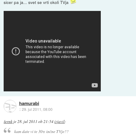
sicer pa ja... svet se vrti okoli TVja
hamurabi
::
29. jul 2011, 08:00
šernk
je
28. jul 2011 ob 21:54
izjavil
:
kam date vi te 30+ inčne TVje??