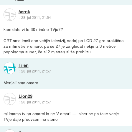
šernk
::
28. jul 2011, 21:54
kam date vi te 30+ inčne TVje??
CRT smo imeli eno večjih televizij, sedaj pa LCD 27 gre praktično
za milimetre v omaro. pa še 27 je za gledat nekje iz 3 metrov
popolnoma super, če si 2 m stran si že preblizu.
Tilen
::
28. jul 2011, 21:57
Menjali smo omaro.
Lion29
::
28. jul 2011, 21:57
mi imamo tv na omarci in ne V omari...... sicer se pa take vecje
TVje daje predvsem na steno