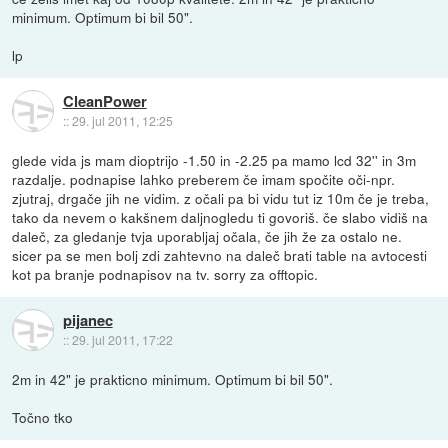
minimum. Optimum bi bil 50".
lp
CleanPower
::
29. jul 2011, 12:25
glede vida js mam dioptrijo -1.50 in -2.25 pa mamo lcd 32'' in 3m
razdalje. podnapise lahko preberem če imam spočite oči-npr.
zjutraj, drgače jih ne vidim. z očali pa bi vidu tut iz 10m če je treba,
tako da nevem o kakšnem daljnogledu ti govoriš. če slabo vidiš na
daleč, za gledanje tvja uporabljaj očala, če jih že za ostalo ne.
sicer pa se men bolj zdi zahtevno na daleč brati table na avtocesti
kot pa branje podnapisov na tv. sorry za offtopic.
pijanec
::
29. jul 2011, 17:22
2m in 42" je prakticno minimum. Optimum bi bil 50".
Točno tko