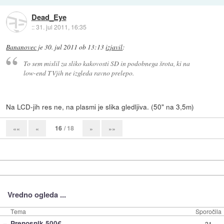
Dead_Eye
::
31. jul 2011, 16:35
Bananovec
je
30. jul 2011 ob 13:13
izjavil
:
To sem mislil za sliko kakovosti SD in podobnega šrota, ki na
low-end TVjih ne izgleda ravno prelepo.
Na LCD-jih res ne, na plasmi je slika gledljiva. (50" na 3,5m)
16
/ 18
««
«
»
»»
Vredno ogleda ...
Tema
Sporočila
»
Prenosnik 500€
31