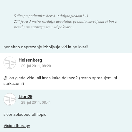
S čim pa podnapise bereš...z daljnogledom? :)
27" je za 3 metre razdalje absolutno premalo...kvečjemu si boš z
nenehnim naprezanjem vid pokvaru...
nenehno naprezanje izboljsuje vid in ne kvari!
Heisenberg
::
29. jul 2011, 08:20
@lion glede vida, ali imas kake dokaze? (resno sprasujem, ni
sarkazem!)
Lion29
::
29. jul 2011, 08:41
sicer zelooooo off topic
Vision therapy