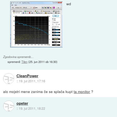
wd
Zgodovina sprememb…
spremenil:
Tilen
(
25. jun 2011 ob 16:30
)
CleanPower
::
19. jul 2011, 17:16
alo mojstri mene zanima če se splača kupt
ta monitor
?
opeter
::
19. jul 2011, 18:22