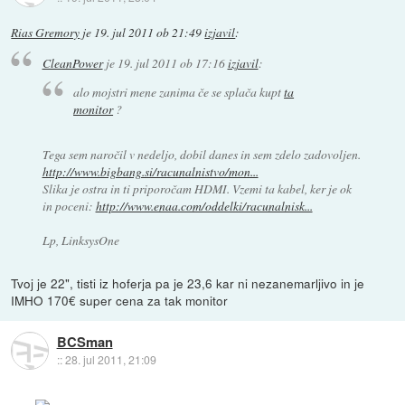
Rias Gremory
je
19. jul 2011 ob 21:49
izjavil
:
CleanPower
je
19. jul 2011 ob 17:16
izjavil
:
alo mojstri mene zanima če se splača kupt
ta
monitor
?
Tega sem naročil v nedeljo, dobil danes in sem zdelo zadovoljen.
http://www.bigbang.si/racunalnistvo/mon...
Slika je ostra in ti priporočam HDMI. Vzemi ta kabel, ker je ok
in poceni:
http://www.enaa.com/oddelki/racunalnisk...
Lp, LinksysOne
Tvoj je 22", tisti iz hoferja pa je 23,6 kar ni nezanemarljivo in je
IMHO 170€ super cena za tak monitor
BCSman
::
28. jul 2011, 21:09