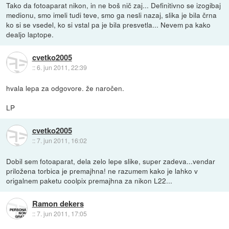
Tako da fotoaparat nikon, in ne boš nič zaj... Definitivno se izogibaj
medionu, smo imeli tudi teve, smo ga nesli nazaj, slika je bila črna
ko si se vsedel, ko si vstal pa je bila presvetla... Nevem pa kako
dealjo laptope.
cvetko2005
::
6. jun 2011, 22:39
hvala lepa za odgovore. že naročen.
LP
cvetko2005
::
7. jun 2011, 16:02
Dobil sem fotoaparat, dela zelo lepe slike, super zadeva...vendar
priložena torbica je premajhna! ne razumem kako je lahko v
origalnem paketu coolpix premajhna za nikon L22...
Ramon dekers
::
7. jun 2011, 17:05