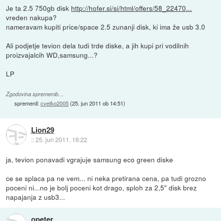
Je ta 2.5 750gb disk
http://hofer.si/si/html/offers/58_22470...
vreden nakupa?
nameravam kupiti price/space 2.5 zunanji disk, ki ima že usb 3.0
Ali podjetje tevion dela tudi trde diske, a jih kupi pri vodilnih
proizvajalcih WD,samsung...?
LP
Zgodovina sprememb…
spremenil:
cvetko2005
(
25. jun 2011 ob 14:51
)
Lion29
::
25. jun 2011, 16:22
ja, tevion ponavadi vgrajuje samsung eco green diske
ce se splaca pa ne vem... ni neka pretirana cena, pa tudi grozno
poceni ni...no je bolj poceni kot drago, sploh za 2,5" disk brez
napajanja z usb3...
opeter