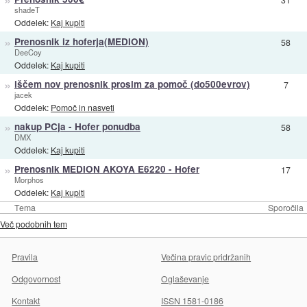
shadeT
Oddelek:
Kaj kupiti
»
Prenosnik iz hoferja(MEDION)
58
DeeCoy
Oddelek:
Kaj kupiti
»
iščem nov prenosnik prosim za pomoč (do500evrov)
7
jacek
Oddelek:
Pomoč in nasveti
»
nakup PCja - Hofer ponudba
58
DMX
Oddelek:
Kaj kupiti
»
Prenosnik MEDION AKOYA E6220 - Hofer
17
Morphos
Oddelek:
Kaj kupiti
Tema
Sporočila
Več podobnih tem
Pravila
Večina pravic pridržanih
Odgovornost
Oglaševanje
Kontakt
ISSN 1581-0186