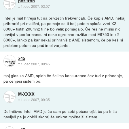
pozitron
::
1. dec 2007, 02:07
Intel je mal hitrejši tut na privzetih frekvencah. Če kupiš AMD, nekaj
prihraniš pri matični, pa pomoje se ti bolj potem splača vzet X2
6000+ tistih 200mhz ti ne bo velik pomagalo. Če res ne misliš nič
navijat v performansu ni neke ogromne razlike med E6750 in x2
6000+, lahko pa kar nekaj prihraniš z AMD sistemom, če pa keš ni
problem potem pa pač intel varjanto.
x45
::
1. dec 2007, 08:45
moj glas za AMD, sploh če želimo konkurenco čez tud v prihodnje,
pa cenješi sistem bo.
M-XXXX
::
1. dec 2007, 09:35
Definitivno Intel. AMD je že sam po sebi počasnejši, če pa Intla
naviješ pa je dobiš skoraj še enkrat močnejši sistem.