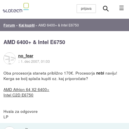
☰
Forum
»
Kaj kupiti
»
AMD 6400+ & Intel E6750
AMD 6400+ & Intel E6750
no_fear
::
1. dec 2007, 01:03
Oba procesorja staneta približno 170€. Procesorja
naviju!
nebi
Kerga se bolj splača kupiti oz. kaj priporočate?
AMD Athlon 64 X2 6400+
Intel C2D E6750
Hvala za odgovore
LP