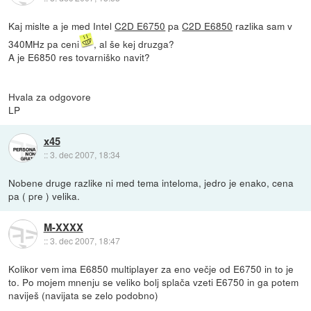
Kaj mislte a je med Intel
C2D E6750
pa
C2D E6850
razlika sam v
340MHz pa ceni
, al še kej druzga?
A je E6850 res tovarniško navit?
Hvala za odgovore
LP
x45
::
3. dec 2007, 18:34
Nobene druge razlike ni med tema inteloma, jedro je enako, cena
pa ( pre ) velika.
M-XXXX
::
3. dec 2007, 18:47
Kolikor vem ima E6850 multiplayer za eno večje od E6750 in to je
to. Po mojem mnenju se veliko bolj splača vzeti E6750 in ga potem
naviješ (navijata se zelo podobno)