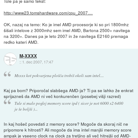
Tole pa je samo tekst:
http://www23.tomshardware.com/cpu_2007....
OK, nazaj na temo: Ko je imel AMD procesorje ki so pri 1800mhz
šišali intelove z 3000mhz sem imel AMD, Bartona 2500+ navitega
na 3200+. Danes pa je leto 2007 in že navitega E2160 premaga
redko kateri AMD.
M-XXXX
::
1. dec 2007, 17:47
Mxxxx kot pokvarjena plošča trobiš okoli sam intel....
Kaj pa bom? Priporočal slabšega AMD-ja? Ti pa se lahko že enkrat
sprijazneš da AMD ni več konkurenčen (posebej višji razred)
Tule si malo poglej memory score ipd ( sicer je not 6000 x2 6400
je še boljši )...
In kaj hošeč povedati z memory score? Mogoče da skoraj nič ne
pripomore k hitrosti? Ali mogoče da ima intel manjši memory score
ampak je vseeno clock na clock za tretjino ali več hitrejši od AMD-