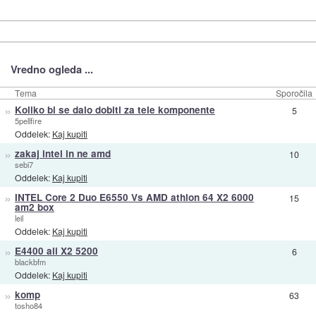
Vredno ogleda ...
Tema
Sporočila
»
Koliko bi se dalo dobiti za tele komponente
5
5pellfire
Oddelek:
Kaj kupiti
»
zakaj intel in ne amd
10
sebi7
Oddelek:
Kaj kupiti
»
INTEL Core 2 Duo E6550 Vs AMD athlon 64 X2 6000
15
am2 box
leil
Oddelek:
Kaj kupiti
»
E4400 ali X2 5200
6
blackbfm
Oddelek:
Kaj kupiti
»
komp
63
tosho84