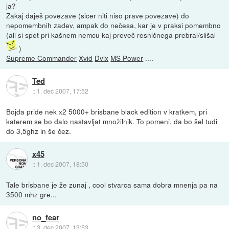
ja?
Zakaj daješ povezave (sicer niti niso prave povezave) do
nepomembnih zadev, ampak do nečesa, kar je v praksi pomembno
(ali si spet pri kašnem nemcu kaj preveč resničnega prebral/slišal
)
Supreme Commander
Xvid
Dvix
MS Power
....
Ted
::
1. dec 2007, 17:52
Bojda pride nek x2 5000+ brisbane black edition v kratkem, pri
katerem se bo dalo nastavljat množilnik. To pomeni, da bo šel tudi
do 3,5ghz in še čez.
x45
::
1. dec 2007, 18:50
Tale brisbane je že zunaj , cool stvarca sama dobra mnenja pa na
3500 mhz gre...
no_fear
::
3. dec 2007, 13:53