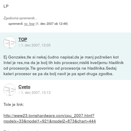
LP
Zgodovina sprememb…
spremenil:
no_fear
(
1. dec 2007 ob 12:49
)
TOP
::
1. dec 2007, 13:05
Ej Gonzales,tle si nekaj čudno napisal,da je manj požrešen kot
Intel je res,ma da je bolj tih kdo procesor,misliš kvečjemu hladilnik
od procesorja.Tle govorimo od procesorja ne hladilnika.Sedaj
kateri procesor se pa da bolj navit je pa spet druga zgodba.
Cveto
::
1. dec 2007, 13:13
Tole je link:
http://www23.tomshardware.com/cpu_2007.html?
modelx=33&model1=921&model2=873&chart=444