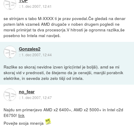
TOP
::
1. dec 2007, 12:41
se strinjam s tabo M-XXXX ti je prav povedal.Če gledaš na denar
potem lahk vzameš AMD drugače v noben drugem pogledi ne
moreš primirjat ta dva procesorja.V hitrosti je ogromna razlika,še
posebno ko Intela mal naviješ.
Gonzales2
::
1. dec 2007, 12:44
Razlike so skoraj nevidne izven igric(intel je boljši). amd se mi
skoraj vid v prednosti, če štejemo da je cenejši, manjši porabnik
elektrike, in seveda zelo zelo tišji od intela.
no_fear
::
1. dec 2007, 12:47
Najdu sm primerjavo AMD x2 6400+, AMD x2 5000+ in Intel c2d
E6750!
link
Povejte svoja mnenja