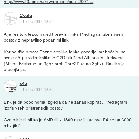
http://www23.tomshardware.com/cpu_2007....
Cveto
::
1. dec 2007, 12:25
A je res tolk težko naredit pravilni link? Predlagam izbris vseh
postov z nepravilno podanimi linki.
Kar se tiče proca: Razne številke lahko govorijo kar hočejo, na
svoje oči pa vidim koliko je C2D hitrjši od Athlona isti frekvenc
(Athlon Brisbane na 3ghz proti Core2Duo na 3ghz). Razlika je
precejšnja...
x45
::
1. dec 2007, 12:35
Link je ok popolnoma, zgleda da ne zanaš kopirat . Predlagfam
izbris vseh pristranskih postov.
Cveto kje si bil ko je AMD šil z 1800 mhz ji intelove P4 ke na 3000
mhz jih?