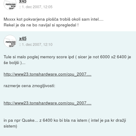
x45
::
1. dec 2007, 12:05
Mxxxx kot pokvarjena plošča trobiš okoli sam intel....
Rekel je da ne bo navijal si spregledal !
x45
::
1. dec 2007, 12:10
Tule si malo poglej memory score ipd ( sicer je not 6000 x2 6400 je
še boljši )...
http://www23.tomshardware.com/cpu_2007....
razmerje cena zmogljivosti:
http://www23.tomshardware.com/cpu_2007....
in pa npr Quake... z 6400 ko bi bla na istem ( intel je pa kr dražji
sistem)