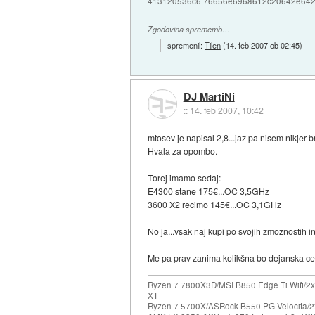
413120536c6f76656e696a612c20642e64
Zgodovina sprememb…
spremenil:
Tilen
(
14. feb 2007 ob 02:45
)
DJ MartiNi
::
14. feb 2007, 10:42
mtosev je napisal 2,8...jaz pa nisem nikjer 
Hvala za opombo.
Torej imamo sedaj:
E4300 stane 175€...OC 3,5GHz
3600 X2 recimo 145€...OC 3,1GHz
No ja...vsak naj kupi po svojih zmožnostih i
Me pa prav zanima kolikšna bo dejanska c
Ryzen 7 7800X3D/MSI B850 Edge Ti Wifi/2x
XT
Ryzen 7 5700X/ASRock B550 PG Velocita/2