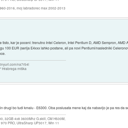
1960-2016, moj labradorec max 2002-2013
e tisto, kar je poceni: trenutno Intel Celeron, Intel Pentium D, AMD Sempron, AMD A
ngu 100 EUR (serija E4xxx lahko postane, ali pa novi Pentiumi/nasledniki Celeronov)
nce.
/tinyurl.com/na7r54l
e" Hrabrega miška
 in drugi bo tudi kmalu - E6300. Oba poslusata mene kaj da nabavijo je pa res da s
30, 32GB 4x8 3600Mhz G.skill, CM H500M,
 970 PRO, UltraSharp UP3017, Win 11