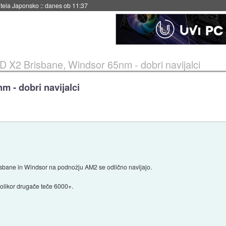
hitela Japonsko
::
danes ob 11:37
 X2 Brisbane, Windsor 65nm - dobri navijalci
 - dobri navijalci
sbane in Windsor na podnožju AM2 se odlično navijajo.
olikor drugače teče 6000+.