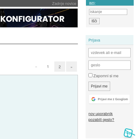
Išči:
Zadnje novice
Prijava
«
1
2
»
Zapomni si me
nov uporabnik
pozabili geslo?