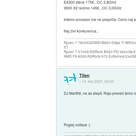
E4300 stane 175€...OC 2,8GHz
3600 X2 recimo 145€...OC 3,0GHz
Intelov procesor me ne prepriča. Ceno naj s
Naj živi konkurenca...
Ryzen 7 7800X3D/MSI B850 Edge Ti Wifi/2x
XT
Ryzen 7 5700X/ASRock B550 PG Velocita/2
AMD FX-8350/ASRock 970 Extreme4/2x4GB 
Tilen
::
14. feb 2007, 02:40
DJ MartiNi, ne se slepit. Raje preveri temo 
Poglej voltaze :)