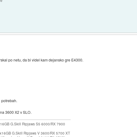
2e
brskal po netu, da bi videl kam dejansko gre E4300.
n potrebah.
ena 3600 X2 v SLO.
16GB G.Skill Ripjaws S5 6000/RX 7900
x16GB G.Skill Ripjaws V 3600/RX 5700 XT