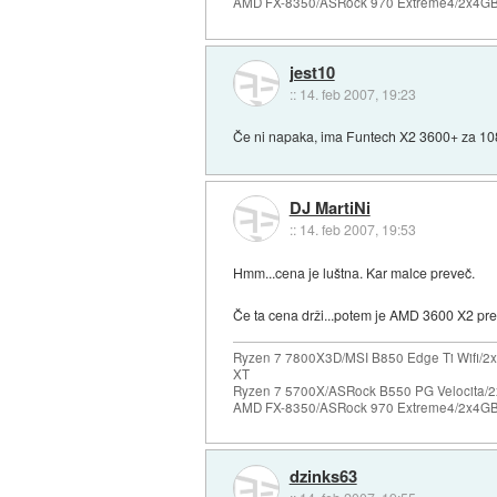
AMD FX-8350/ASRock 970 Extreme4/2x4GB 
jest10
::
14. feb 2007, 19:23
Če ni napaka, ima Funtech X2 3600+ za 10
DJ MartiNi
::
14. feb 2007, 19:53
Hmm...cena je luštna. Kar malce preveč.
Če ta cena drži...potem je AMD 3600 X2 prec
Ryzen 7 7800X3D/MSI B850 Edge Ti Wifi/2x
XT
Ryzen 7 5700X/ASRock B550 PG Velocita/2
AMD FX-8350/ASRock 970 Extreme4/2x4GB 
dzinks63