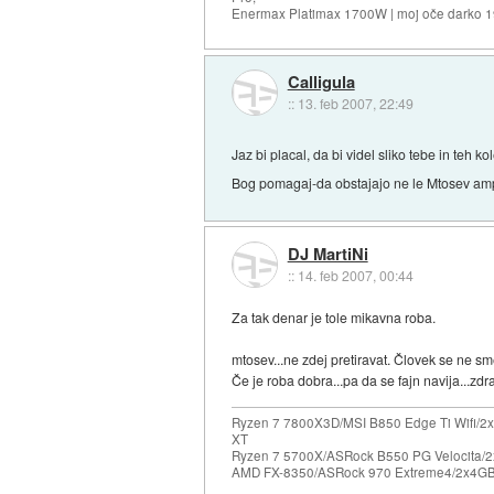
Enermax Platimax 1700W | moj oče darko 
Calligula
::
13. feb 2007, 22:49
Jaz bi placal, da bi videl sliko tebe in teh k
Bog pomagaj-da obstajajo ne le Mtosev ampa
DJ MartiNi
::
14. feb 2007, 00:44
Za tak denar je tole mikavna roba.
mtosev...ne zdej pretiravat. Človek se ne sm
Če je roba dobra...pa da se fajn navija...zd
Ryzen 7 7800X3D/MSI B850 Edge Ti Wifi/2x
XT
Ryzen 7 5700X/ASRock B550 PG Velocita/2
AMD FX-8350/ASRock 970 Extreme4/2x4GB 