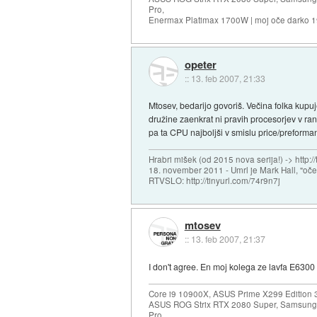
Pro,
Enermax Platimax 1700W | moj oče darko 
opeter
::
13. feb 2007, 21:33
Mtosev, bedarijo govoriš. Večina folka kupuj
družine zaenkrat ni pravih procesorjev v ra
pa ta CPU najboljši v smislu price/preforma
Hrabri mišek (od 2015 nova serija!) -> http:/
18. november 2011 - Umrl je Mark Hall, "oč
RTVSLO: http://tinyurl.com/74r9n7j
mtosev
::
13. feb 2007, 21:37
I don't agree. En moj kolega ze lavfa E6300
Core i9 10900X, ASUS Prime X299 Edition 
ASUS ROG Strix RTX 2080 Super, Samsung
Pro,