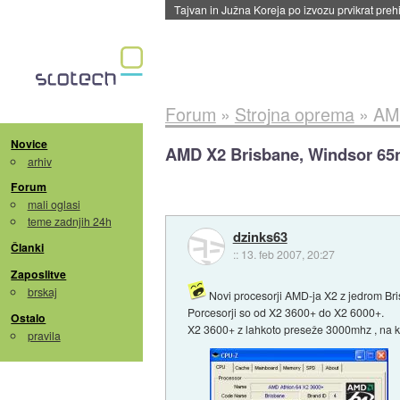
Tajvan in Južna Koreja po izvozu prvikrat pre
Forum
»
Strojna oprema
»
AMD
Novice
AMD X2 Brisbane, Windsor 65nm
arhiv
Forum
mali oglasi
teme zadnjih 24h
dzinks63
Članki
::
13. feb 2007, 20:27
Zaposlitve
brskaj
Novi procesorji AMD-ja X2 z jedrom Bri
Porcesorji so od X2 3600+ do X2 6000+.
Ostalo
X2 3600+ z lahkoto preseže 3000mhz , na k
pravila