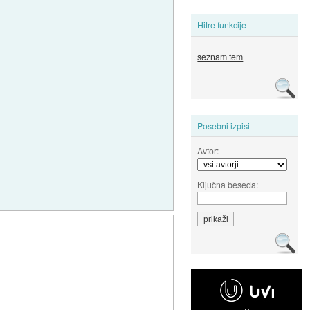
Hitre funkcije
seznam tem
Posebni izpisi
Avtor:
Ključna beseda: