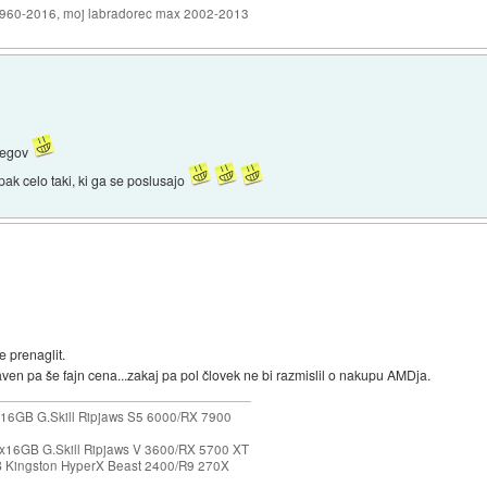
1960-2016, moj labradorec max 2002-2013
olegov
k celo taki, ki ga se poslusajo
e prenaglit.
raven pa še fajn cena...zakaj pa pol človek ne bi razmislil o nakupu AMDja.
16GB G.Skill Ripjaws S5 6000/RX 7900
x16GB G.Skill Ripjaws V 3600/RX 5700 XT
Kingston HyperX Beast 2400/R9 270X