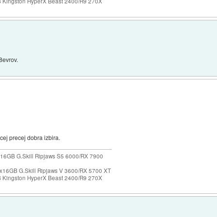
Kingston HyperX Beast 2400/R9 270X
8evrov.
ej precej dobra izbira.
16GB G.Skill Ripjaws S5 6000/RX 7900
x16GB G.Skill Ripjaws V 3600/RX 5700 XT
Kingston HyperX Beast 2400/R9 270X