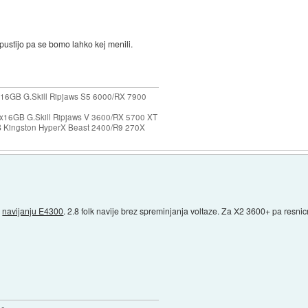
pustijo pa se bomo lahko kej menili.
16GB G.Skill Ripjaws S5 6000/RX 7900
x16GB G.Skill Ripjaws V 3600/RX 5700 XT
Kingston HyperX Beast 2400/R9 270X
o
navijanju E4300
. 2.8 folk navije brez spreminjanja voltaze. Za X2 3600+ pa resn