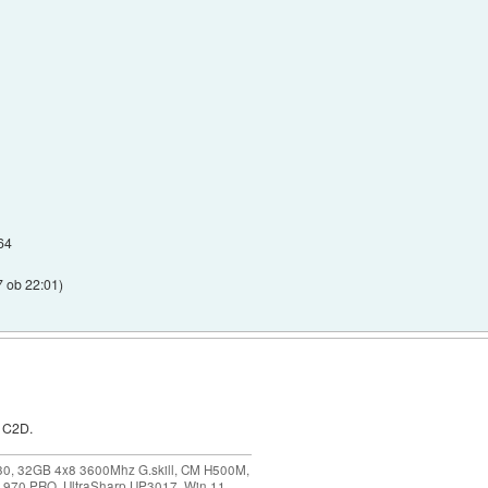
64
7 ob 22:01
)
t C2D.
30, 32GB 4x8 3600Mhz G.skill, CM H500M,
 970 PRO, UltraSharp UP3017, Win 11