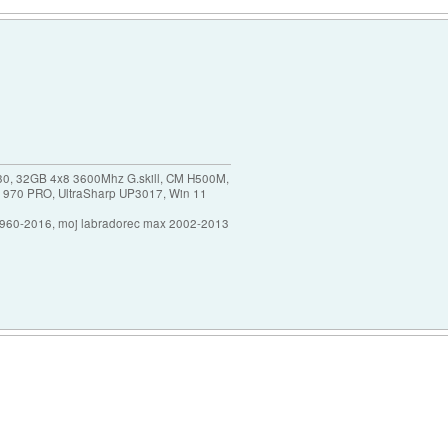
30, 32GB 4x8 3600Mhz G.skill, CM H500M,
 970 PRO, UltraSharp UP3017, Win 11
1960-2016, moj labradorec max 2002-2013