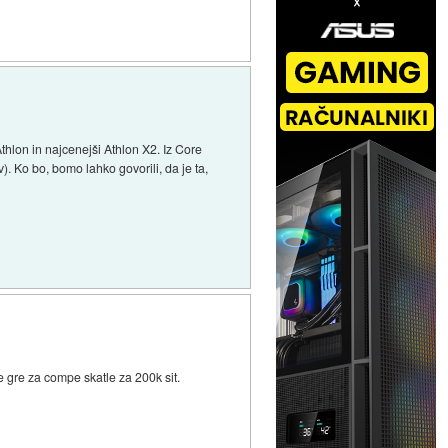
thlon in najcenejši Athlon X2. Iz Core
. Ko bo, bomo lahko govorili, da je ta,
e gre za compe skatle za 200k sit.