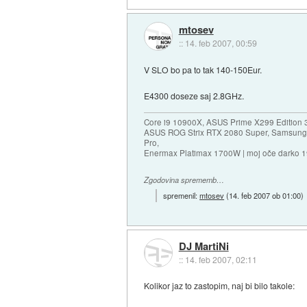
mtosev
::
14. feb 2007, 00:59
V SLO bo pa to tak 140-150Eur.
E4300 doseze saj 2.8GHz.
Core i9 10900X, ASUS Prime X299 Edition 
ASUS ROG Strix RTX 2080 Super, Samsung
Pro,
Enermax Platimax 1700W | moj oče darko 
Zgodovina sprememb…
spremenil:
mtosev
(
14. feb 2007 ob 01:00
)
DJ MartiNi
::
14. feb 2007, 02:11
Kolikor jaz to zastopim, naj bi bilo takole: