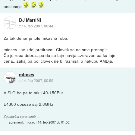
poslusajo
DJ MartiNi
::
14. feb 2007, 00:44
Za tak denar je tole mikavna roba.
mtosev...ne zdej pretiravat. Človek se ne sme prenaglit.
Če je roba dobra...pa da se fajn navija...zdraven pa še fajn
cena...zakaj pa pol človek ne bi razmislil o nakupu AMDja.
mtosev
::
14. feb 2007, 00:59
V SLO bo pa to tak 140-150Eur.
E4300 doseze saj 2.8GHz.
Zgodovina sprememb…
spremenil:
mtosev
(
14. feb 2007 ob 01:00
)