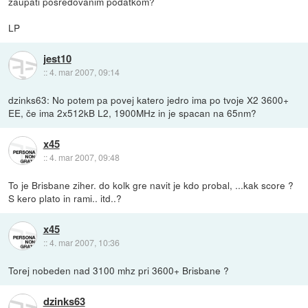
zaupati posredovanim podatkom?
LP
jest10
::
4. mar 2007, 09:14
dzinks63: No potem pa povej katero jedro ima po tvoje X2 3600+
EE, če ima 2x512kB L2, 1900MHz in je spacan na 65nm?
x45
::
4. mar 2007, 09:48
To je Brisbane ziher. do kolk gre navit je kdo probal, ...kak score ?
S kero plato in rami.. itd..?
x45
::
4. mar 2007, 10:36
Torej nobeden nad 3100 mhz pri 3600+ Brisbane ?
dzinks63