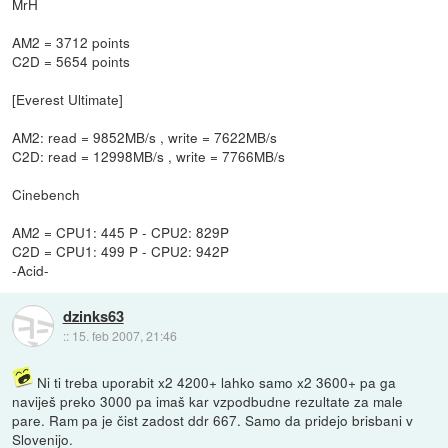
MrH
AM2 = 3712 points
C2D = 5654 points
[Everest Ultimate]
AM2: read = 9852MB/s , write = 7622MB/s
C2D: read = 12998MB/s , write = 7766MB/s
Cinebench
AM2 = CPU1: 445 P - CPU2: 829P
C2D = CPU1: 499 P - CPU2: 942P
-Acid-
dzinks63
::
15. feb 2007, 21:46
Ni ti treba uporabit x2 4200+ lahko samo x2 3600+ pa ga
naviješ preko 3000 pa imaš kar vzpodbudne rezultate za male
pare. Ram pa je čist zadost ddr 667. Samo da pridejo brisbani v
Slovenijo.