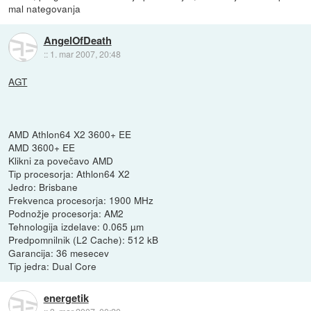
mal nategovanja
AngelOfDeath
::
1. mar 2007, 20:48
AGT
AMD Athlon64 X2 3600+ EE
AMD 3600+ EE
Klikni za povečavo AMD
Tip procesorja: Athlon64 X2
Jedro: Brisbane
Frekvenca procesorja: 1900 MHz
Podnožje procesorja: AM2
Tehnologija izdelave: 0.065 µm
Predpomnilnik (L2 Cache): 512 kB
Garancija: 36 mesecev
Tip jedra: Dual Core
energetik