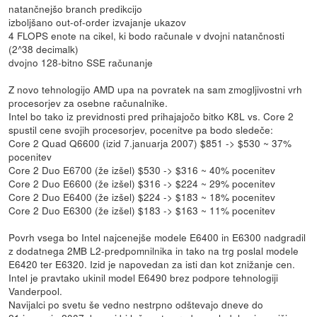
natančnejšo branch predikcijo
izboljšano out-of-order izvajanje ukazov
4 FLOPS enote na cikel, ki bodo računale v dvojni natančnosti
(2^38 decimalk)
dvojno 128-bitno SSE računanje
Z novo tehnologijo AMD upa na povratek na sam zmogljivostni vrh
procesorjev za osebne računalnike.
Intel bo tako iz previdnosti pred prihajajočo bitko K8L vs. Core 2
spustil cene svojih procesorjev, pocenitve pa bodo sledeče:
Core 2 Quad Q6600 (izid 7.januarja 2007) $851 -> $530 ~ 37%
pocenitev
Core 2 Duo E6700 (že izšel) $530 -> $316 ~ 40% pocenitev
Core 2 Duo E6600 (že izšel) $316 -> $224 ~ 29% pocenitev
Core 2 Duo E6400 (že izšel) $224 -> $183 ~ 18% pocenitev
Core 2 Duo E6300 (že izšel) $183 -> $163 ~ 11% pocenitev
Povrh vsega bo Intel najcenejše modele E6400 in E6300 nadgradil
z dodatnega 2MB L2-predpomnilnika in tako na trg poslal modele
E6420 ter E6320. Izid je napovedan za isti dan kot znižanje cen.
Intel je pravtako ukinil model E6490 brez podpore tehnologiji
Vanderpool.
Navijalci po svetu še vedno nestrpno odštevajo dneve do