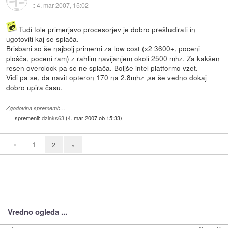
::
4. mar 2007, 15:02
Tudi tole
primerjavo procesorjev
je dobro preštudirati in
ugotoviti kaj se splača.
Brisbani so še najbolj primerni za low cost (x2 3600+, poceni
plošča, poceni ram) z rahlim navijanjem okoli 2500 mhz. Za kakšen
resen overclock pa se ne splača. Boljše intel platformo vzet.
Vidi pa se, da navit opteron 170 na 2.8mhz ,se še vedno dokaj
dobro upira času.
Zgodovina sprememb…
spremenil:
dzinks63
(
4. mar 2007 ob 15:33
)
«
1
2
»
Vredno ogleda ...