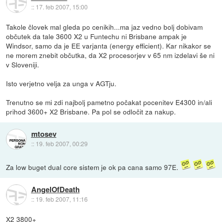
::
17. feb 2007, 15:00
Takole človek mal gleda po cenikih...ma jaz vedno bolj dobivam
občutek da tale 3600 X2 u Funtechu ni Brisbane ampak je
Windsor, samo da je EE varjanta (energy efficient). Kar nikakor se
ne morem znebit občutka, da X2 procesorjev v 65 nm izdelavi še ni
v Sloveniji.
Isto verjetno velja za unga v AGTju.
Trenutno se mi zdi najbolj pametno počakat pocenitev E4300 in/ali
prihod 3600+ X2 Brisbane. Pa pol se odločit za nakup.
mtosev
::
19. feb 2007, 00:29
Za low buget dual core sistem je ok pa cana samo 97E.
AngelOfDeath
::
19. feb 2007, 11:16
X2 3800+