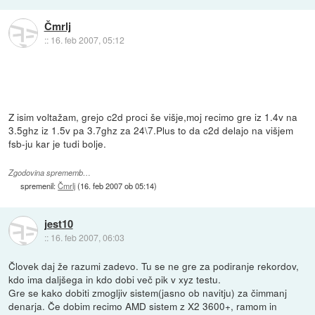
Čmrlj
::
16. feb 2007, 05:12
Z isim voltažam, grejo c2d proci še višje,moj recimo gre iz 1.4v na
3.5ghz iz 1.5v pa 3.7ghz za 24\7.Plus to da c2d delajo na višjem
fsb-ju kar je tudi bolje.
Zgodovina sprememb…
spremenil:
Čmrlj
(
16. feb 2007 ob 05:14
)
jest10
::
16. feb 2007, 06:03
Človek daj že razumi zadevo. Tu se ne gre za podiranje rekordov,
kdo ima daljšega in kdo dobi več pik v xyz testu.
Gre se kako dobiti zmogljiv sistem(jasno ob navitju) za čimmanj
denarja. Če dobim recimo AMD sistem z X2 3600+, ramom in