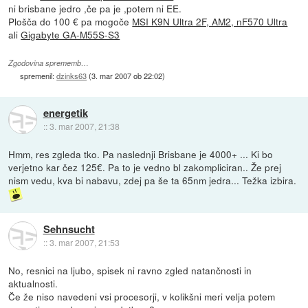
ni brisbane jedro ,če pa je ,potem ni EE.
Plošča do 100 € pa mogoče
MSI K9N Ultra 2F, AM2, nF570 Ultra
ali
Gigabyte GA-M55S-S3
Zgodovina sprememb…
spremenil:
dzinks63
(
3. mar 2007 ob 22:02
)
energetik
::
3. mar 2007, 21:38
Hmm, res zgleda tko. Pa naslednji Brisbane je 4000+ ... Ki bo
verjetno kar čez 125€. Pa to je vedno bl zakompliciran.. Že prej
nism vedu, kva bi nabavu, zdej pa še ta 65nm jedra... Težka izbira.
Sehnsucht
::
3. mar 2007, 21:53
No, resnici na ljubo, spisek ni ravno zgled natančnosti in
aktualnosti.
Če že niso navedeni vsi procesorji, v kolikšni meri velja potem