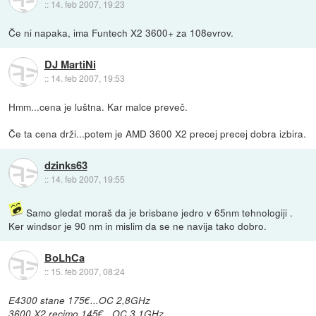
::
14. feb 2007, 19:23
Če ni napaka, ima Funtech X2 3600+ za 108evrov.
DJ MartiNi
::
14. feb 2007, 19:53
Hmm...cena je luštna. Kar malce preveč.
Če ta cena drži...potem je AMD 3600 X2 precej precej dobra izbira.
dzinks63
::
14. feb 2007, 19:55
Samo gledat moraš da je brisbane jedro v 65nm tehnologiji .
Ker windsor je 90 nm in mislim da se ne navija tako dobro.
BoLhCa
::
15. feb 2007, 08:24
E4300 stane 175€...OC 2,8GHz
3600 X2 recimo 145€...OC 3,1GHz