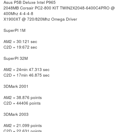
Asus P5B Deluxe Intel P965
2048MB Corsair PC2-800 KIT TWIN2X2048-6400C4PRO @
400Mhz 4-4-4-8
X1900XT @ 720/820Mhz Omega Driver
SuperPI 1M
AM2 = 30:121 sec
C2D = 19:672 sec
SuperPI 32M
AM2 = 24min 47.313 sec
C2D = 17min 46.875 sec
3DMark 2001
AM2 = 38.876 points
C2D = 44406 points
3DMark 2003
AM2 = 21.099 points
C2D = 22.631 points