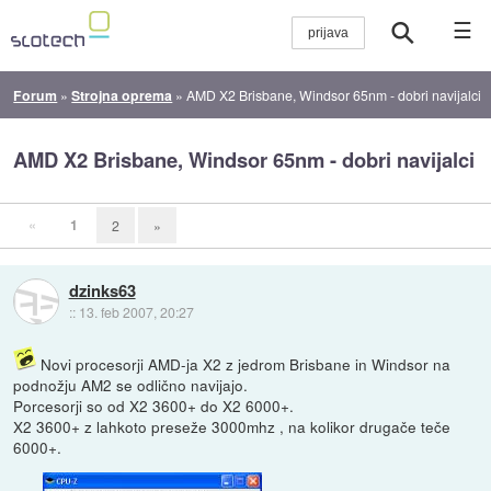
☰
Forum
»
Strojna oprema
»
AMD X2 Brisbane, Windsor 65nm - dobri navijalci
AMD X2 Brisbane, Windsor 65nm - dobri navijalci
«
1
2
»
dzinks63
::
13. feb 2007, 20:27
Novi procesorji AMD-ja X2 z jedrom Brisbane in Windsor na
podnožju AM2 se odlično navijajo.
Porcesorji so od X2 3600+ do X2 6000+.
X2 3600+ z lahkoto preseže 3000mhz , na kolikor drugače teče
6000+.