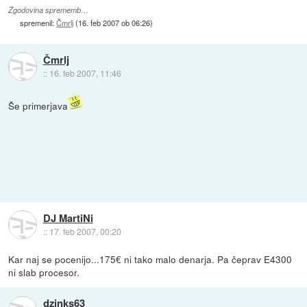
Zgodovina sprememb…
spremenil:
Čmrlj
(
16. feb 2007 ob 06:26
)
Čmrlj
::
16. feb 2007, 11:46
Še primerjava
DJ MartiNi
::
17. feb 2007, 00:20
Kar naj se pocenijo...175€ ni tako malo denarja. Pa čeprav E4300
ni slab procesor.
dzinks63