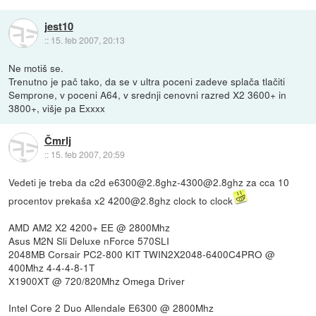
jest10
::
15. feb 2007, 20:13
Ne motiš se.
Trenutno je pač tako, da se v ultra poceni zadeve splača tlačiti
Semprone, v poceni A64, v srednji cenovni razred X2 3600+ in
3800+, višje pa Exxxx
Čmrlj
::
15. feb 2007, 20:59
Vedeti je treba da c2d e6300@2.8ghz-4300@2.8ghz za cca 10
procentov prekaša x2 4200@2.8ghz clock to clock
AMD AM2 X2 4200+ EE @ 2800Mhz
Asus M2N Sli Deluxe nForce 570SLI
2048MB Corsair PC2-800 KIT TWIN2X2048-6400C4PRO @
400Mhz 4-4-4-8-1T
X1900XT @ 720/820Mhz Omega Driver
Intel Core 2 Duo Allendale E6300 @ 2800Mhz