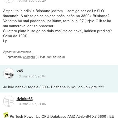
::
3. mar 2007, 00:20
Ampak to je edini z Brisbane jedrom ki sem ga zasledil v SLO
štacunah. A mislte da se splača počakat še na 3800+ Brisbane?
Verjetno bo stal podobno kot 90nm, torej okol 27 jurjev. Glih tolko
sm nameraval dat za procesor.
S katero plato bi se ga pa dalo vsaj malce naviti, kakšen predlog?
Cena do 100€..
Lp
Zgodovina sprememb…
spremenilo:
energetik
(
3. mar 2007 ob 00:23
)
x45
::
3. mar 2007, 20:04
Je kdo nabavil tegale 3600+ Brisbana in nvil, do kolk gre ???
dzinks63
::
3. mar 2007, 21:06
Po
Tech Power Up CPU Database
AMD Athlon64 X2 3600+ EE