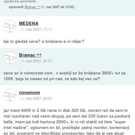
Zgodovina sprememb…
spremenil:
Bramac ^^
(
1. mar 2007 ob 10:00
)
MEDENA
::
1. mar 2007, 17:11
kje to gledaš cene? a brisbane-a ni nikjer?
Bramac ^^
::
1. mar 2007, 20:27
cene so iz mimovrste.com.. v avstriji so že brisbane 3800+ tut za
100€. bojo ta mesec tut pri nas, ce kdo kej vec ve?
nonenone
::
1. mar 2007, 20:37
jaz imam 6400 in 2 Gb rama in disk 320 Gb, moram reč da sem kr
mal razočaran nad vsem skupaj, pa sem dal 230 čukov za packard
bella, imam pa tudi bartona 2600+, ki ni nič slabši od tiste ''super
intel mašine'', vglavnem en šit, prečitajte zadnji monitor, komentarji
so isti, programi ne izkoriščajo procesorjev, tako da je vse skupi