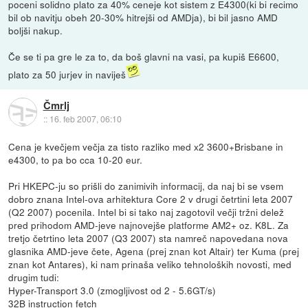
poceni solidno plato za 40% ceneje kot sistem z E4300(ki bi recimo
bil ob navitju obeh 20-30% hitrejši od AMDja), bi bil jasno AMD
boljši nakup.
Če se ti pa gre le za to, da boš glavni na vasi, pa kupiš E6600,
plato za 50 jurjev in naviješ
Čmrlj
::
16. feb 2007, 06:10
Cena je kvečjem večja za tisto razliko med x2 3600+Brisbane in
e4300, to pa bo cca 10-20 eur.
Pri HKEPC-ju so prišli do zanimivih informacij, da naj bi se vsem
dobro znana Intel-ova arhitektura Core 2 v drugi četrtini leta 2007
(Q2 2007) pocenila. Intel bi si tako naj zagotovil večji tržni delež
pred prihodom AMD-jeve najnovejše platforme AM2+ oz. K8L. Za
tretjo četrtino leta 2007 (Q3 2007) sta namreč napovedana nova
glasnika AMD-jeve čete, Agena (prej znan kot Altair) ter Kuma (prej
znan kot Antares), ki nam prinaša veliko tehnoloških novosti, med
drugim tudi:
Hyper-Transport 3.0 (zmogljivost od 2 - 5.6GT/s)
32B instruction fetch