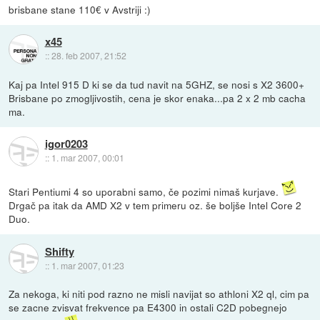
brisbane stane 110€ v Avstriji :)
x45
::
28. feb 2007, 21:52
Kaj pa Intel 915 D ki se da tud navit na 5GHZ, se nosi s X2 3600+
Brisbane po zmogljivostih, cena je skor enaka...pa 2 x 2 mb cacha
ma.
igor0203
::
1. mar 2007, 00:01
Stari Pentiumi 4 so uporabni samo, če pozimi nimaš kurjave.
Drgač pa itak da AMD X2 v tem primeru oz. še boljše Intel Core 2
Duo.
Shifty
::
1. mar 2007, 01:23
Za nekoga, ki niti pod razno ne misli navijat so athloni X2 ql, cim pa
se zacne zvisvat frekvence pa E4300 in ostali C2D pobegnejo