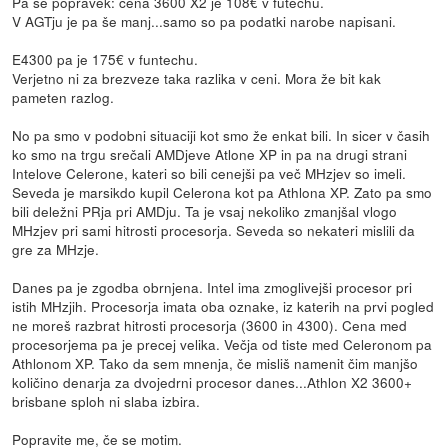
Pa še popravek: cena 3600 X2 je 108€ v futechu.
V AGTju je pa še manj...samo so pa podatki narobe napisani.
E4300 pa je 175€ v funtechu.
Verjetno ni za brezveze taka razlika v ceni. Mora že bit kak
pameten razlog.
No pa smo v podobni situaciji kot smo že enkat bili. In sicer v časih
ko smo na trgu srečali AMDjeve Atlone XP in pa na drugi strani
Intelove Celerone, kateri so bili cenejši pa več MHzjev so imeli.
Seveda je marsikdo kupil Celerona kot pa Athlona XP. Zato pa smo
bili deležni PRja pri AMDju. Ta je vsaj nekoliko zmanjšal vlogo
MHzjev pri sami hitrosti procesorja. Seveda so nekateri mislili da
gre za MHzje.
Danes pa je zgodba obrnjena. Intel ima zmoglivejši procesor pri
istih MHzjih. Procesorja imata oba oznake, iz katerih na prvi pogled
ne moreš razbrat hitrosti procesorja (3600 in 4300). Cena med
procesorjema pa je precej velika. Večja od tiste med Celeronom pa
Athlonom XP. Tako da sem mnenja, če misliš namenit čim manjšo
količino denarja za dvojedrni procesor danes...Athlon X2 3600+
brisbane sploh ni slaba izbira.
Popravite me, če se motim.