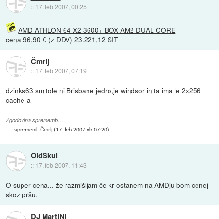
::
17. feb 2007, 00:25
AMD ATHLON 64 X2 3600+ BOX AM2 DUAL CORE
cena 96,90 € (z DDV) 23.221,12 SIT
Čmrlj
::
17. feb 2007, 07:19
dzinks63 sm tole ni Brisbane jedro,je windsor in ta ima le 2x256
cache-a
Zgodovina sprememb…
spremenil:
Čmrlj
(
17. feb 2007 ob 07:20
)
OldSkul
::
17. feb 2007, 11:43
O super cena... že razmišljam če kr ostanem na AMDju bom cenej
skoz pršu.
DJ MartiNi