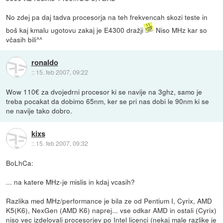
No zdej pa daj tadva procesorja na teh frekvencah skozi teste in
boš kaj kmalu ugotovu zakaj je E4300 dražji
Niso MHz kar so
včasih bili^^
ronaldo
::
15. feb 2007, 09:22
Wow 110€ za dvojedrni procesor ki se navije na 3ghz, samo je
treba pocakat da dobimo 65nm, ker se pri nas dobi le 90nm ki se
ne navije tako dobro.
kixs
::
15. feb 2007, 09:32
BoLhCa:
... na katere MHz-je mislis in kdaj vcasih?
Razlika med MHz/performance je bila ze od Pentium I, Cyrix, AMD
K5(K6), NexGen (AMD K6) naprej... vse odkar AMD in ostali (Cyrix)
niso vec izdelovali procesorjev po Intel licenci (nekaj male razlike je