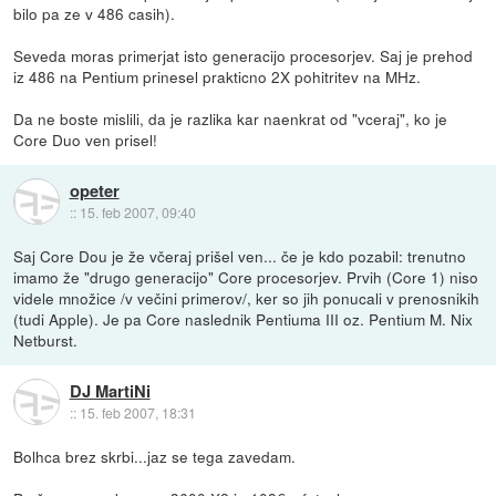
bilo pa ze v 486 casih).
Seveda moras primerjat isto generacijo procesorjev. Saj je prehod
iz 486 na Pentium prinesel prakticno 2X pohitritev na MHz.
Da ne boste mislili, da je razlika kar naenkrat od "vceraj", ko je
Core Duo ven prisel!
opeter
::
15. feb 2007, 09:40
Saj Core Dou je že včeraj prišel ven... če je kdo pozabil: trenutno
imamo že "drugo generacijo" Core procesorjev. Prvih (Core 1) niso
videle množice /v večini primerov/, ker so jih ponucali v prenosnikih
(tudi Apple). Je pa Core naslednik Pentiuma III oz. Pentium M. Nix
Netburst.
DJ MartiNi
::
15. feb 2007, 18:31
Bolhca brez skrbi...jaz se tega zavedam.