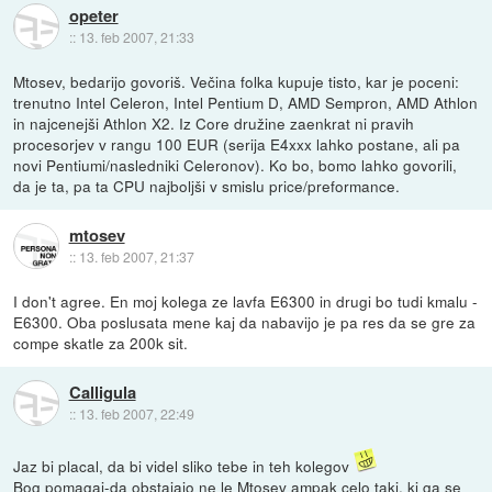
opeter
::
13. feb 2007, 21:33
Mtosev, bedarijo govoriš. Večina folka kupuje tisto, kar je poceni:
trenutno Intel Celeron, Intel Pentium D, AMD Sempron, AMD Athlon
in najcenejši Athlon X2. Iz Core družine zaenkrat ni pravih
procesorjev v rangu 100 EUR (serija E4xxx lahko postane, ali pa
novi Pentiumi/nasledniki Celeronov). Ko bo, bomo lahko govorili,
da je ta, pa ta CPU najboljši v smislu price/preformance.
mtosev
::
13. feb 2007, 21:37
I don't agree. En moj kolega ze lavfa E6300 in drugi bo tudi kmalu -
E6300. Oba poslusata mene kaj da nabavijo je pa res da se gre za
compe skatle za 200k sit.
Calligula
::
13. feb 2007, 22:49
Jaz bi placal, da bi videl sliko tebe in teh kolegov
Bog pomagaj-da obstajajo ne le Mtosev ampak celo taki, ki ga se