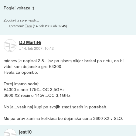
Poglej voltaze :)
Zgodovina sprememb…
spremenil:
Tilen
(
14. feb 2007 ob 02:45
)
DJ MartiNi
::
14. feb 2007, 10:42
mtosev je napisal 2,8...jaz pa nisem nikjer brskal po netu, da bi
videl kam dejansko gre E4300.
Hvala za opombo.
Torej imamo sedaj:
E4300 stane 175€...OC 3,5GHz
3600 X2 recimo 145€...OC 3,1GHz
No ja...vsak naj kupi po svojih zmožnostih in potrebah.
Me pa prav zanima kolikšna bo dejanska cena 3600 X2 v SLO.
jest10