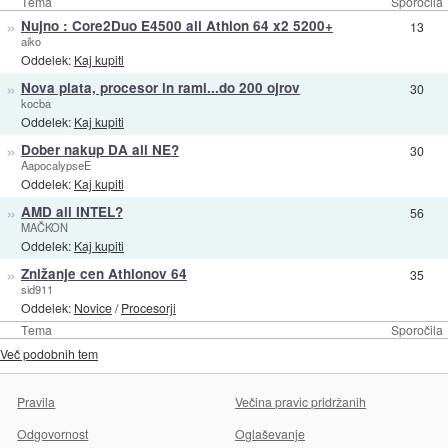
Tema
Sporočila
»
Nujno : Core2Duo E4500 ali Athlon 64 x2 5200+
13
aiko
Oddelek:
Kaj kupiti
»
Nova plata, procesor in rami...do 200 ojrov
30
kocba
Oddelek:
Kaj kupiti
»
Dober nakup DA ali NE?
30
AapocalypseE
Oddelek:
Kaj kupiti
»
AMD ali INTEL?
56
MAČKON
Oddelek:
Kaj kupiti
»
Znižanje cen Athlonov 64
35
sid911
Oddelek:
Novice
/
Procesorji
Tema
Sporočila
Več podobnih tem
Pravila
Večina pravic pridržanih
Odgovornost
Oglaševanje