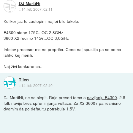
DJ MartiNi
::
14. feb 2007, 02:11
Kolikor jaz to zastopim, naj bi bilo takole:
E4300 stane 175€...OC 2,8GHz
3600 X2 recimo 145€...OC 3,0GHz
Intelov procesor me ne prepriča. Ceno naj spustijo pa se bomo
lahko kej menili.
Naj živi konkurenca...
Tilen
::
14. feb 2007, 02:40
DJ MartiNi, ne se slepit. Raje preveri temo o
navijanju E4300
. 2.8
folk navije brez spreminjanja voltaze. Za X2 3600+ pa resnicno
dvomim da po defaultu potrebuje 1.5V.