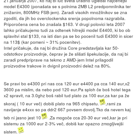
21.januarja 2007, ko naj bi luč sveta uradno ugledal najcenejši
model E4300 (ponašata se s polnima 2MB L2 predpomnilnika ter
znižanim, 800MHz FSB-jem). Zaradi visokih množilnikov se zna
zgoditi, da jih bo overclockerska srenja popolnoma razgrabila.
Priporočena cena bo znašala $163. V drugi polovici leta 2007
lahko pričakujemo tudi za odtenek hitrejši model E4400, ki bo ob
splavitvi stal $133, na isti dan pa se bo pocenil tudi E4300 in sicer
na 113$ (kar pomeni ~ 31% pocenitev).
Intel pričakuje, da naj bi družina Core predstavljala kar 50-
odstotkov proizvodnje, čeprav je že slišati špekulacije, da naj bi
zaradi predpriprave na tekmo z AMD-jem Intel prilagodil
proizvodne trakove in dvignil proizvodni delež na 80%.
Se pravi bo e4300 pri nas cca 120 eur e4400 pa cca 140 eur,x2
3600 pa mislim, da nebo pod 120 eur.Pa sploh če boš hotel tega
x2 spravit, na 3.0ghz boš rabil tud plato za 100 eur,za kar pa že
skoraj ( 10 eur več) dobiš plato na 965 chipsetu.
,rami za
navijanje e4xxx so pa ddr2 667 povsem dovolj.Tko da nevem kaj
teb ni jasno jest 10
.Za mogoče cca 20-30 eur več,kar je pri
sistemu za 1000 eur 2-3% več, dobiš kar opazno zmogljivejši
sistem.