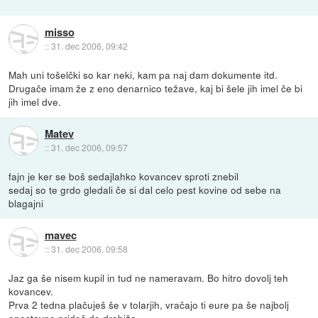
misso
::
31. dec 2006, 09:42
Mah uni tošelčki so kar neki, kam pa naj dam dokumente itd.
Drugače imam že z eno denarnico težave, kaj bi šele jih imel če bi
jih imel dve.
Matev
::
31. dec 2006, 09:57
fajn je ker se boš sedajlahko kovancev sproti znebil
sedaj so te grdo gledali če si dal celo pest kovine od sebe na
blagajni
mavec
::
31. dec 2006, 09:58
Jaz ga še nisem kupil in tud ne nameravam. Bo hitro dovolj teh
kovancev.
Prva 2 tedna plačuješ še v tolarjih, vračajo ti eure pa še najbolj
enostavno prideš do drobiža.