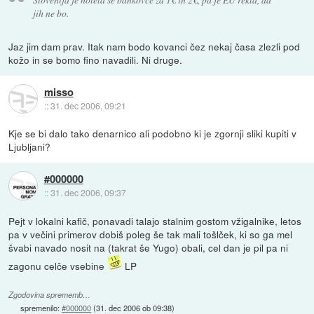
jih ne bo.
Jaz jim dam prav. Itak nam bodo kovanci čez nekaj časa zlezli pod
kožo in se bomo fino navadili. Ni druge.
misso
::
31. dec 2006, 09:21
Kje se bi dalo tako denarnico ali podobno ki je zgornji sliki kupiti v
Ljubljani?
#000000
::
31. dec 2006, 09:37
Pejt v lokalni kafič, ponavadi talajo stalnim gostom vžigalnike, letos
pa v večini primerov dobiš poleg še tak mali tošlček, ki so ga mel
švabi navado nosit na (takrat še Yugo) obali, cel dan je pil pa ni
zagonu celče vsebine
LP
Zgodovina sprememb…
spremenilo:
#000000
(
31. dec 2006 ob 09:38
)