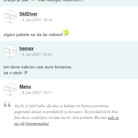
SkIDiver
::
3. jan 2007, 18:10
zigam pakete se da še nabavit
hamax
::
4. jan 2007, 23:41
sm dons nabrou use euro kovance.
za v okvir :P
Manu
::
8. jan 2007, 18:11
Jaz bi si želel tako, da ima za kakšne tri kartice prostora,
papiranti denar in predalček za kovance. Ta predalček bi bilo
fino da je razdeljen, recimo na tri, štiri prekate. Recimo
tale se
mi zdi fenomenalna!