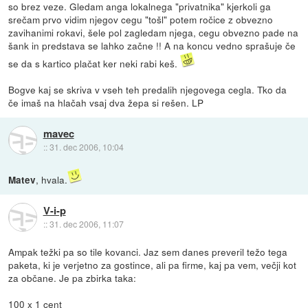
so brez veze. Gledam anga lokalnega "privatnika" kjerkoli ga
srečam prvo vidim njegov cegu "tošl" potem ročice z obvezno
zavihanimi rokavi, šele pol zagledam njega, cegu obvezno pade na
šank in predstava se lahko začne !! A na koncu vedno sprašuje če
se da s kartico plačat ker neki rabi keš.
Bogve kaj se skriva v vseh teh predalih njegovega cegla. Tko da
če imaš na hlačah vsaj dva žepa si rešen. LP
mavec
::
31. dec 2006, 10:04
, hvala.
Matev
V-i-p
::
31. dec 2006, 11:07
Ampak težki pa so tile kovanci. Jaz sem danes preveril težo tega
paketa, ki je verjetno za gostince, ali pa firme, kaj pa vem, večji kot
za občane. Je pa zbirka taka:
100 x 1 cent