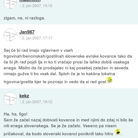
::
2. jan 2007, 15:15
zigam, ne, ni razloga.
Jan987
::
2. jan 2007, 17:17
Sej če bi rad imajo vglavnem v vseh
trgovinah/bencinskah/gostilnah slovenske evrske kovance tako da
če bi jih rad pojdi tja in ko ti vračajo prosi če lahko dobiš vsakega
enega. Mislim da če prodajalec ni kaj posebej zatežen in seveda
nimajo gužve ti bo vsak dal. Sploh če je to kakšna lokalna
trgovina/gostila kjer te poznajo in vedo da si red gost
kekz
::
2. jan 2007, 19:12
Ha, ha, figo!
Sem že začel nazaj dobivati kovance in med njimi do zdaj ni bilo še
niti enega slovenskega. Se je že začelo. Vseeno pa nisem
pričakoval, da bodo slovenski kovanci poniknili tako hitro
.