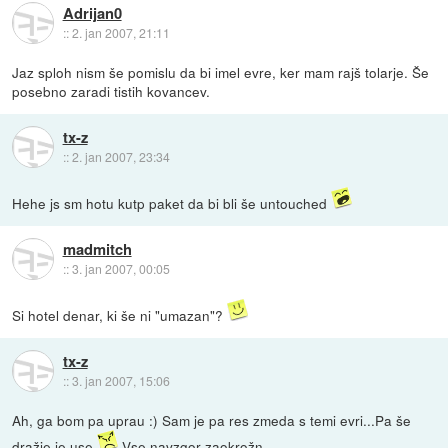
Adrijan0
::
2. jan 2007, 21:11
Jaz sploh nism še pomislu da bi imel evre, ker mam rajš tolarje. Še
posebno zaradi tistih kovancev.
tx-z
::
2. jan 2007, 23:34
Hehe js sm hotu kutp paket da bi bli še untouched
madmitch
::
3. jan 2007, 00:05
Si hotel denar, ki še ni "umazan"?
tx-z
::
3. jan 2007, 15:06
Ah, ga bom pa uprau :) Sam je pa res zmeda s temi evri...Pa še
dražje je use
Vse navzgor zaokrožn...