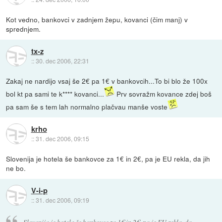
Kot vedno, bankovci v zadnjem žepu, kovanci (čim manj) v
sprednjem.
tx-z
::
30. dec 2006, 22:31
Zakaj ne nardijo vsaj še 2€ pa 1€ v bankovcih...To bi blo že 100x
bol kt pa sami te k**** kovanci...
Prv sovražm kovance zdej boš
pa sam še s tem lah normalno plačvau manše voste
krho
::
31. dec 2006, 09:15
Slovenija je hotela še bankovce za 1€ in 2€, pa je EU rekla, da jih
ne bo.
V-i-p
::
31. dec 2006, 09:19
Slovenija je hotela še bankovce za 1€ in 2€, pa je EU rekla, da