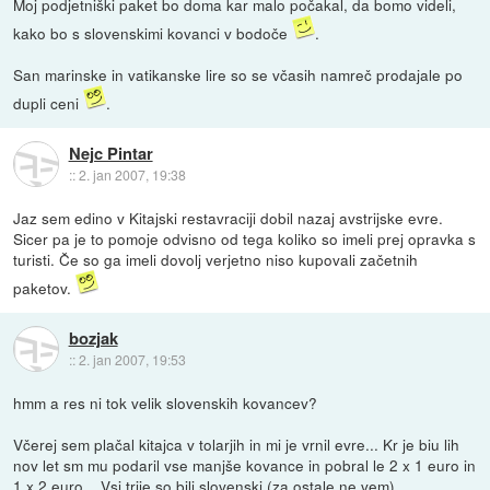
Moj podjetniški paket bo doma kar malo počakal, da bomo videli,
kako bo s slovenskimi kovanci v bodoče
.
San marinske in vatikanske lire so se včasih namreč prodajale po
dupli ceni
.
Nejc Pintar
::
2. jan 2007, 19:38
Jaz sem edino v Kitajski restavraciji dobil nazaj avstrijske evre.
Sicer pa je to pomoje odvisno od tega koliko so imeli prej opravka s
turisti. Če so ga imeli dovolj verjetno niso kupovali začetnih
paketov.
bozjak
::
2. jan 2007, 19:53
hmm a res ni tok velik slovenskih kovancev?
Včerej sem plačal kitajca v tolarjih in mi je vrnil evre... Kr je biu lih
nov let sm mu podaril vse manjše kovance in pobral le 2 x 1 euro in
1 x 2 euro... Vsi trije so bili slovenski (za ostale ne vem).