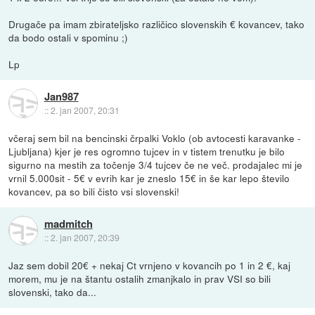
Drugače pa imam zbirateljsko različico slovenskih € kovancev, tako
da bodo ostali v spominu ;)
Lp
Jan987
::
2. jan 2007, 20:31
včeraj sem bil na bencinski črpalki Voklo (ob avtocesti karavanke -
Ljubljana) kjer je res ogromno tujcev in v tistem trenutku je bilo
sigurno na mestih za točenje 3/4 tujcev če ne več. prodajalec mi je
vrnil 5.000sit - 5€ v evrih kar je zneslo 15€ in še kar lepo število
kovancev, pa so bili čisto vsi slovenski!
madmitch
::
2. jan 2007, 20:39
Jaz sem dobil 20€ + nekaj Ct vrnjeno v kovancih po 1 in 2 €, kaj
morem, mu je na štantu ostalih zmanjkalo in prav VSI so bili
slovenski, tako da...