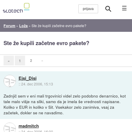
☰
Forum
»
Loža
»
Ste že kupili začetne evro pakete?
Ste že kupili začetne evro pakete?
2
»
«
1
Ejsi_Disi
::
24. dec 2006, 15:13
Zadnjič sem v eni mali trgovinici videl zelo podobno denarnico, kot
tale malo višje na sliki, samo da je imela še vrednosti napisane.
Koliko v EUR in koliko v Sit. Vsekakor zelo zanimiva, vsaj za
začetek, dokler se ne navadimo.
madmitch
::
24. dec 2006, 16:00