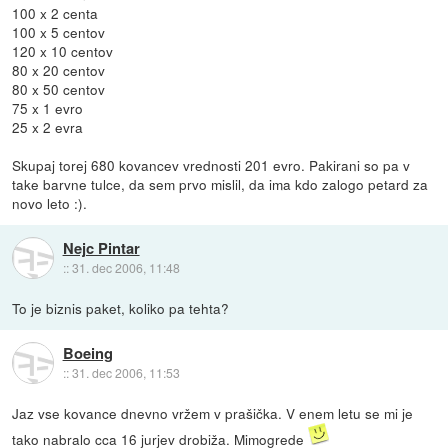
100 x 2 centa
100 x 5 centov
120 x 10 centov
80 x 20 centov
80 x 50 centov
75 x 1 evro
25 x 2 evra
Skupaj torej 680 kovancev vrednosti 201 evro. Pakirani so pa v
take barvne tulce, da sem prvo mislil, da ima kdo zalogo petard za
novo leto :).
Nejc Pintar
::
31. dec 2006, 11:48
To je biznis paket, koliko pa tehta?
Boeing
::
31. dec 2006, 11:53
Jaz vse kovance dnevno vržem v prašička. V enem letu se mi je
tako nabralo cca 16 jurjev drobiža. Mimogrede