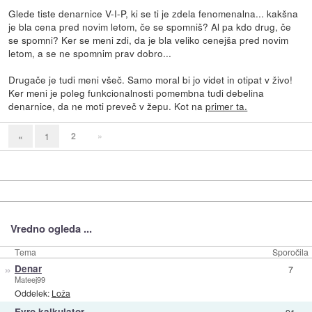
Glede tiste denarnice V-I-P, ki se ti je zdela fenomenalna... kakšna
je bla cena pred novim letom, če se spomniš? Al pa kdo drug, če
se spomni? Ker se meni zdi, da je bla veliko cenejša pred novim
letom, a se ne spomnim prav dobro...
Drugače je tudi meni všeč. Samo moral bi jo videt in otipat v živo!
Ker meni je poleg funkcionalnosti pomembna tudi debelina
denarnice, da ne moti preveč v žepu. Kot na
primer ta.
2
»
«
1
Vredno ogleda ...
Tema
Sporočila
»
Denar
7
Mateej99
Oddelek:
Loža
Evro kalkulator