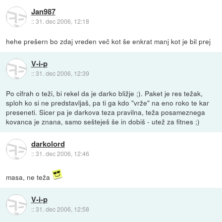
Jan987
::
31. dec 2006, 12:18
hehe prešern bo zdaj vreden več kot še enkrat manj kot je bil prej
V-i-p
::
31. dec 2006, 12:39
Po cifrah o teži, bi rekel da je darko bližje ;). Paket je res težak,
sploh ko si ne predstavljaš, pa ti ga kdo "vrže" na eno roko te kar
preseneti. Sicer pa je darkova teza pravilna, teža posameznega
kovanca je znana, samo sešteješ še in dobiš - utež za fitnes ;)
darkolord
::
31. dec 2006, 12:46
masa, ne teža
V-i-p
::
31. dec 2006, 12:58