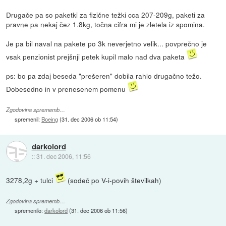
Drugače pa so paketki za fizične težki cca 207-209g, paketi za
pravne pa nekaj čez 1.8kg, točna cifra mi je zletela iz spomina.
Je pa bil naval na pakete po 3k neverjetno velik... povprečno je
vsak penzionist prejšnji petek kupil malo nad dva paketa
ps: bo pa zdaj beseda "prešeren" dobila rahlo drugačno težo.
Dobesedno in v prenesenem pomenu
Zgodovina sprememb…
spremenil:
Boeing
(
31. dec 2006 ob 11:54
)
darkolord
::
31. dec 2006, 11:56
3278,2g + tulci
(sodeč po V-i-povih številkah)
Zgodovina sprememb…
spremenilo:
darkolord
(
31. dec 2006 ob 11:56
)