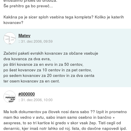
Še prehitro ga bo preveč...
Kakšna pa je sicer sploh vsebina tega kompleta? Koliko je katerih
kovancev?
Matev
::
31. dec 2006, 09:59
Začetni paketi evrskih kovancev za občane vsebuje
dva kovanca za dva evra,
po štiri kovance za en evro in za 50 centov,
po šest kovancev za 10 centov in za pet centov,
po sedem kovancev za 20 centov in za dva centa
ter osem kovancev za en cent.
#000000
::
31. dec 2006, 10:00
Ma kolk dokumentov pa človek nosi dans sabo ?? Izpit in prometno
mam tko vedno v avtu, sabo imam samo osebno in bančno +
aexpress, to so tri kartice ki gredo v skor vsak žep. Tisti cegli od
denarnic, kjer imaš notr lahko od roj. lista, do davčne napovedi ipd.